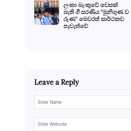
ලංකා බැංකුවේ වෙසක්
බැති ගී සරණිය “මුනිගුණ ව
රුණ” මෙවරත් සාර්ථකව
පැවැත්වේ
Leave a Reply