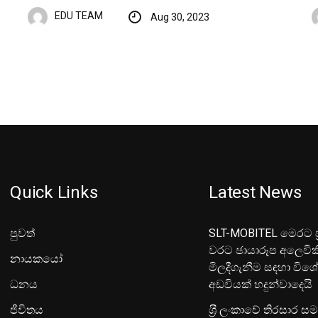
EDU TEAM
Aug 30, 2023
Quick Links
Latest News
පුවත්
SLT-MOBITEL මෙරට ප්
වරට ඡායාරූප අලෙවික
නායකයෝ
මිලදීගැනීම සඳහා විශ
ධනය
අඩවියක් හදුන්වාදෙයි
ජීවිතය
ශ‍්‍රී ලංකාවේ තිරසාර ස