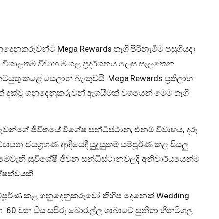
නුදෙනුකරුවන්ට Mega Rewards තෑගි පිරිනැමීම පසුගියදා
රට විශාලතම විවාහ මංගල ප්‍රදර්ශනය ලෙස සැලකෙන
යුතු කළේ සෙලාන් බැංකුවයි. Mega Rewards ප්‍රතිලාභ
් දක්වූ ගනුදෙනුකරුවන් ඇගයීමක් වශයෙන් මෙම තෑගි
රුවන්ගේ ජීවිතයේ විශේෂ සන්ධිස්ථාන, එනම් විවාහය, දරු
යාපන ජයග්‍රහණ ආදියේදී සුුදුසුකම් සම්පූර්ණ කළ සියලු
ි. මෙවැනි සුවිශේෂී ජීවන සන්ධිස්ථානවලදී අනිවාර්යයෙන්ම
ශේෂත්වයකි.
ිය සම්පූර්ණ කළ ගනුදෙනුකරුවෝ කිහිප දෙනෙක් Wedding
්හ. 60 වන විය සපිරූ බොරැල්ල ශාඛාවේ සුනීතා හීනටිගල