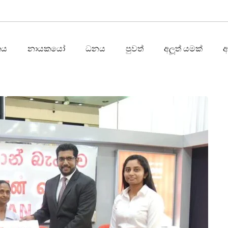
තය
නායකයෝ
ධනය
පුවත්
අලූත් යමක්