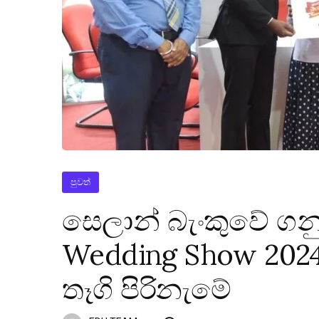
පුවත්
සෙලාන් බැංකුවේ ගන
Wedding Show 2024
තෑගි පිරිනැමේ