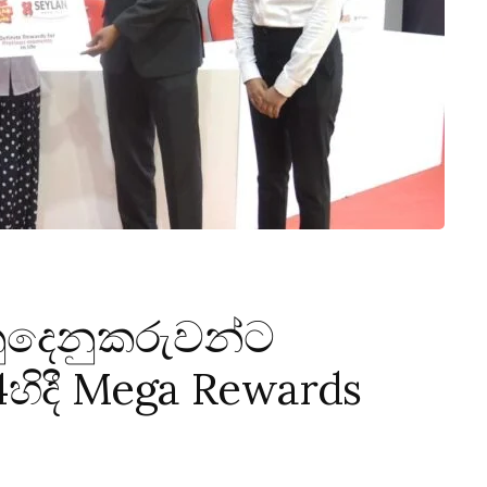
ුදෙනුකරුවන්ට
හිදී Mega Rewards