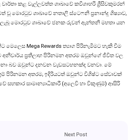
ිඵල වාර්තා කළ වැල්ලවත්ත ශාඛාවේ කවීශාහරි ශ්‍රීසිවකුමරන්
ත් වූ මොරටුව ශාඛාවේ නතාලි ස්ටෙෆනි ප්‍රනාන්දු ශිෂ්‍යාව,
ම් ලැබූ මොරටුව ශාඛාවේ ජනක රුවන් ඇන්තනි මහතා යන
ට මෙලෙස Mega Rewards ත්‍යාග පිරිනැමීමට හැකි වීම
නිවාර්ය ප්‍රතිලාභ පිරිනමන අතරම ඔවුන්ගේ ජීවිත වල
සිටිනා බව ඔවුන්ට දනවන වැඩසටහනක්ද වනවා. මේ
ම් පිරිනමන අතරම, ඉදිරියටත් ඔවුන්ට විශිෂ්ට සේවාවක්
සහකාර සාමාන්‍යාධිකාරී (අලෙවි හා විකුණුම්) ආසිරි
Next Post