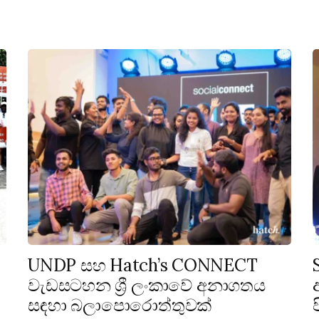
UNDP සහ Hatch’s CONNECT
වැඩසටහන ශ්‍රී ලංකාවේ අනාගතය
සඳහා බලාපොරොත්තුවක්