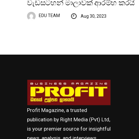
වැඩසටහන් මාලාවක් ආරම්භ කරයි
EDU TEAM
Aug 30, 2023
Profit Magazine, a trusted
publication by Right Media (Pvt) Ltd,
is your premier source for insightful
news, analysis, and interviews