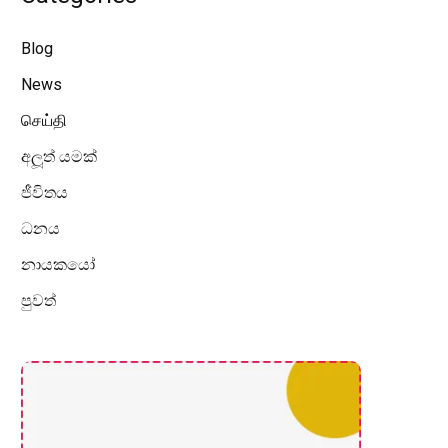
Blog
News
செய்தி
අලූත් යමක්
ජීවිතය
ධනය
නායකයෝ
පුවත්