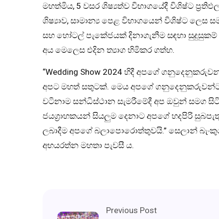
මහත්මිය, 5 වසර ශිෂ්‍යත්ව විභාගයේදී විශිෂ්ට ප්‍රත
ශිෂ්‍යාව, සාමාන්‍ය පෙළ විභාගයෙන් විශිෂ්ට ලෙස සම
සහ හෝටල් පැකේජයක් දිනාගැනීම සඳහා සුදුසුක
අය මෙලෙස එදින ත්‍යාග හිමිකර ගත්හ.
“Wedding Show 2024 හිදී අපගේ ගනුදෙනුකරුවන්
අපට මහත් සතුටක්. මෙය අපගේ ගනුදෙනුකරුවන්ට අ
වටිනාම සන්ධිස්ථාන සැමරීමේදී අප ඔවුන් සමග 
ජයග්‍රාහකයන් සියලුම දෙනාට අපගේ හදපිරි සුබපැතු
ලබාදීම අපගේ බලාපොරොත්තුවයි.” සෙලාන් බැංකුවේ 
අභයරත්න මහතා පැවසී ය.
Previous Post