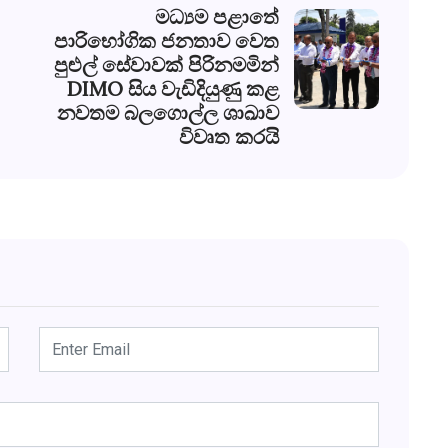
මධ්‍යම පළාතේ
පාරිභෝගික ජනතාව වෙත
පුළුල් සේවාවක් පිරිනමමින්
DIMO සිය වැඩිදියුණු කළ
නවතම බලගොල්ල ශාඛාව
විවෘත කරයි