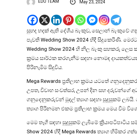
EDU TEAM
May 23, 2024
සුහද හදක් ඇති දේශීය බැංකුව, සෙලාන් බැංකුවේ ග
පැවති Wedding Show 2024 හිදී සිදුකෙරිණි. මෙ
Wedding Show 2024 හි නිල බැංකු සහකරු ලෙස කට
ක්‍රමය සාර්ථක කරගැනීම සඳහා නොමඳ දායකත්වයක
පිරිනැමීම සිදුවිය.
Mega Rewards ප්‍රතිලාභ ක්‍රමය යටතේ ගනුදෙනුක
උපත, විවාහ සංවත්සර, උපන් දින සහ දරුවන්ගේ අධ්‍
ගනුදෙනුකරුවන් මුදල් ත්‍යාග සඳහා සුදුසුකම් ලබය
ත්‍යාග පිරිනමන එකම ප්‍රතිලාභ ක්‍රමය මෙය වීම වි
මෙම තෑගි සඳහා සුදුසුකම් ලැබීමේ ක්‍රියාපටිපාට
Show 2024 හිදී Mega Rewards ත්‍යාග හිමිකර ගත