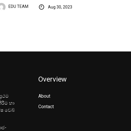
EDU TEAM
Aug 30, 2023
Overview
‍රථම
About
ිරීම හා
Contact
ේෂ වෙබ්
මාජ-