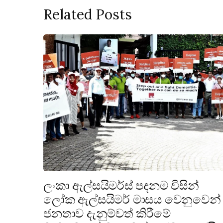
Related Posts
ලංකා ඇල්සයිමර්ස් පදනම විසින්
ලෝක ඇල්සයිමර් මාසය වෙනුවෙන්
ජනතාව දැනුම්වත් කිරීමේ