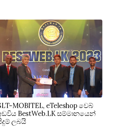
SLT-MOBITEL, eTeleshop වෙබ්
අඩවිය BestWeb.LK සම්මානයෙන්
පිදුම් ලබයි