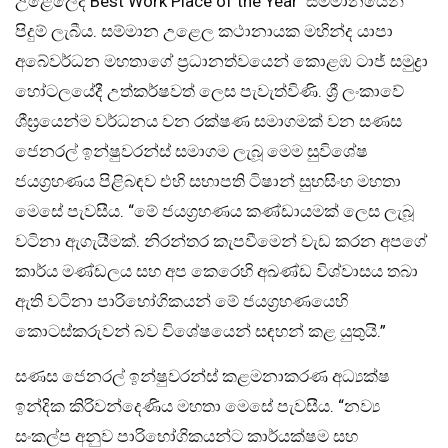
උළෙලේදී Best Work Place of the Year සම්මානයෙන්
පිදුම් ලැබීය. සම්මාන උළෙල කථානායක මහින්ද යාපා
අබේවර්ධන මහතාගේ ප්‍රධානත්වයෙන් කොළඹ ටාජ් සමුද්‍රා
හෝටලයේදී උත්කර්ෂවත් ලෙස පැවැත්විණි. ශ්‍රී ලංකාවේ
ශීඝ්‍රයෙන්ම වර්ධනය වන රක්ෂණ සමාගමක් වන සණස
ජෙනරල් ඉන්ෂුවරන්ස් සමාගම ලැබූ මෙම සුවිශේෂ
ජයග්‍රහණය පිළිබඳව එහි සභාපති ටිෂාන් සුභසිංහ මහතා
මෙසේ පැවසීය. “මේ ජයග්‍රහණය කණ්ඩායමක් ලෙස ලැබූ
වටිනා ඇගැයීමක්. නිරන්තර කැපවීමෙන් වැඩ කරන අපගේ
කාර්ය මණ්ඩලය සහ අප කෙරෙහි අඛණ්ඩ විශ්වාසය තබා
ඇති වටිනා පාරිභෝගිකයන් මේ ජයග්‍රහණයෙහි
කොටස්කරුවන් බව විශේෂයෙන් සඳහන් කළ යුතුයි.”
සණස ජෙනරල් ඉන්ෂුවරන්ස් කළමනාකරණ අධ්‍යක්ෂ
ඉන්දික කිරිවන්දෙණිය මහතා මෙසේ පැවසීය. “නව්‍ය
සංකල්ප අනුව පාරිභෝගිකයන්ට කාර්යක්ෂම සහ