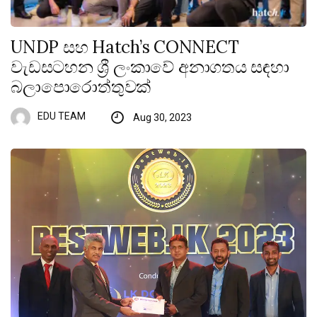
UNDP සහ Hatch’s CONNECT
වැඩසටහන ශ්‍රී ලංකාවේ අනාගතය සඳහා
බලාපොරොත්තුවක්
EDU TEAM
Aug 30, 2023