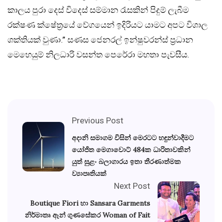
කාලය පුරා දෙස් විදෙස් සම්මාන රැසකින් පිදුම් ලැබීම
රක්ෂණ ක්ෂේත්‍රයේ වේගයෙන් ඉදිරියට යාමට අපට විශාල
ශක්තියක් වුණා.” සණස ජෙනරල් ඉන්ෂුවරන්ස් ප්‍රධාන
මෙහෙයුම් නිලධාරි වසන්ත පෙරේරා මහතා පැවසීය.
Previous Post
අදානි සමාගම විසින් මෙරටට හඳුන්වාදීමට
යෝජිත මෙගාවොට් 484ක ධාරිතාවකින්
යුත් සුළං බලාගාරය ඉතා තීරණාත්මක
ව්‍යාපෘතියක්
Next Post
Boutique Fiori හා Sansara Garments
නිර්මාතෘ ඈන් ගුණසේකර Woman of Fait