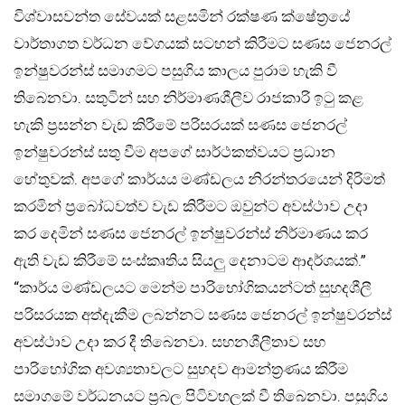
විශ්වාසවන්ත සේවයක් සළසමින් රක්ෂණ ක්ෂේත්‍රයේ
වාර්තාගත වර්ධන වේගයක් සටහන් කිරීමට සණස ජෙනරල්
ඉන්ෂුවරන්ස් සමාගමට පසුගිය කාලය පුරාම හැකි වී
තිබෙනවා. සතුටින් සහ නිර්මාණශීලීව රාජකාරි ඉටු කළ
හැකි ප්‍රසන්න වැඩ කිරීමේ පරිසරයක් සණස ජෙනරල්
ඉන්ෂුවරන්ස් සතු වීම අපගේ සාර්ථකත්වයට ප්‍රධාන
හේතුවක්. අපගේ කාර්යය මණ්ඩලය නිරන්තරයෙන් දිරිමත්
කරමින් ප්‍රබෝධවත්ව වැඩ කිරීමට ඔවුන්ට අවස්ථාව උදා
කර දෙමින් සණස ජෙනරල් ඉන්ෂුවරන්ස් නිර්මාණය කර
ඇති වැඩ කිරීමේ සංස්කෘතිය සියලු දෙනාටම ආදර්ශයක්.”
“කාර්ය මණ්ඩලයට මෙන්ම පාරිභෝගිකයන්ටත් සුහදශීලී
පරිසරයක අත්දැකීම ලබන්නට සණස ජෙනරල් ඉන්ෂුවරන්ස්
අවස්ථාව උදා කර දී තිබෙනවා. සහනශීලීතාව සහ
පාරිභෝගික අවශ්‍යතාවලට සුහදව ආමන්ත්‍රණය කිරීම
සමාගමේ වර්ධනයට ප්‍රබල පිටිවහලක් වී තිබෙනවා. පසුගිය