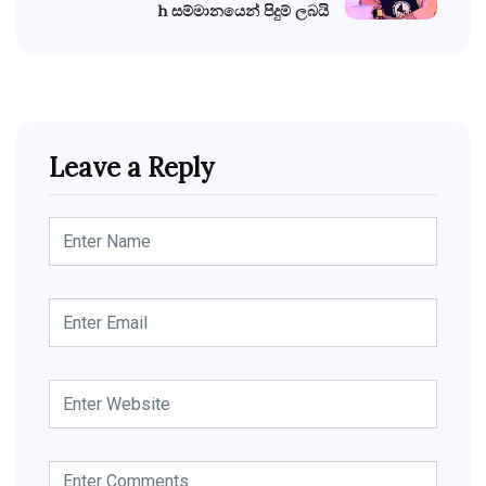
h සම්මානයෙන් පිදුම් ලබයි
Leave a Reply