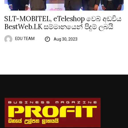
SLT-MOBITEL, eTeleshop වෙබ් අඩවිය
BestWeb.LK සම්මානයෙන් පිදුම් ලබයි
EDU TEAM
Aug 30, 2023