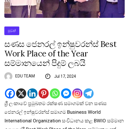
පුවත්
සණස ජෙනරල් ඉන්ෂුවරන්ස් Best
Work Place of the Year
සම්මානයෙන් පිදුම් ලබයි
EDU TEAM
Jul 17, 2024
ශ්‍රී ලංකාවේ ප්‍රමුඛතම රක්ෂණ සමාගමක් වන සණස
ජෙනරල් ඉන්ෂුවරන්ස් සමාගම Business World
International Organization සංවිධානය කළ BWIO සම්මාන