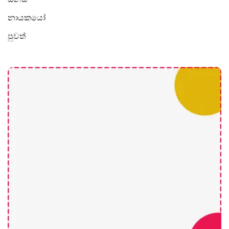
නායකයෝ
පුවත්