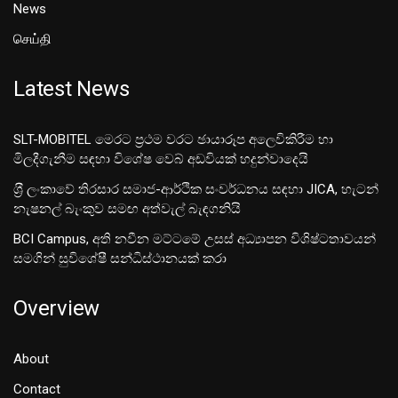
News
செய்தி
Latest News
SLT-MOBITEL මෙරට ප්‍රථම වරට ඡායාරූප අලෙවිකිරීම හා
මිලදීගැනීම සඳහා විශේෂ වෙබ් අඩවියක් හදුන්වාදෙයි
ශ‍්‍රී ලංකාවේ තිරසාර සමාජ-ආර්ථික සංවර්ධනය සඳහා JICA, හැටන්
නැෂනල් බැංකුව සමඟ අත්වැල් බැඳගනියි
BCI Campus, අති නවීන මට්ටමේ උසස් අධ්‍යාපන විශිෂ්ටතාවයන්
සමගින් සුවිශේෂී සන්ධිස්ථානයක් කරා
Overview
About
Contact