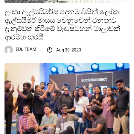
ලංකා ඇල්සයිමර්ස් පදනම විසින් ලෝක
ඇල්සයිමර් මාසය වෙනුවෙන් ජනතාව
දැනුම්වත් කිරීමේ වැඩසටහන් මාලාවක්
ආරම්භ කරයි
EDU TEAM
Aug 30, 2023