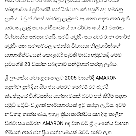
අමර රාජා එනර්ජි මොබිලිට් ලිමිටඩ් සමඟ ඇති කරගත්
සබඳතාවයේ සුවිශේෂී සන්ධිස්ථානයක් පසුගියදා සමරනු
ලැබීය. ඔවුන් එසේ සමරනු ලැබුවේ ආයතන දෙක අතර ඇති
කරගනු ලැබූ සහයෝගීතාවයේ හා වර්ධනයේ 20 වසරක
විශ්වසනීය සබඳතාවයයි. සමුධි ට්‍රේඩිං සහ අමර රාජා එනර්ජ
ට්‍රේඩිං යන සමාගම්වල ජ්‍යෙෂ්ඨ විධායක නිලධාරීන්ගේ
සහභාගීත්වයෙන් කොළඹදී පැවති මාධ්‍ය හමුවකදී මෙම
සුවිශේෂී 20 වසරක සබඳතාව සනිටුහන් කරනු ලැබීය.
ශ්‍රී ලාංකේය වෙළෙඳපොලට 2005 වසරේදී AMARON
හඳුන්වා දුන් දින සිට එය මෙරට මෝටර් රථ බැටරි
ක්ෂේත්‍රයේ විශ්වසනීය සන්නාමයක් බවට පත් කිරීම සඳහා
සමුධි ට්‍රේඩිං වැදගත් කාර්යභාරයක් ඉටු කරනු ලැබීය. අවම
නඩත්තු තාක්ෂණය, ඉහළ ක්‍රියාකාරීත්වය සහ දිගු කාලීන
විශ්වාසය සමරන AMARON අද වන විට ශ්‍රී ලාංකේය වාහන
හිමියන් අතර ජනප්‍රිය සන්නාමයක් බවට පත්ව ඇත.