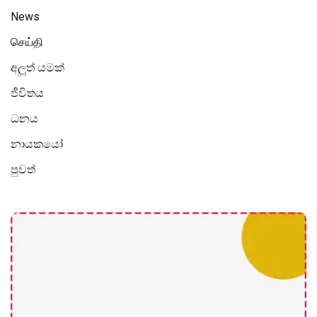
News
செய்தி
අලූත් යමක්
ජීවිතය
ධනය
නායකයෝ
පුවත්