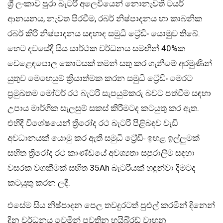
ශ්‍රී ලංකාව පුරා බැටරි අලෙවියෙන් නොනැවතී ටයර්
ආනයනය, නැවත පිරවීම, රබර් නිෂ්පාදනය හා කාබනික
රබර් කිරි නිෂ්පාදනය සඳහාද සමුධි ට්‍රේඩිං යොමුව තිබේ.
හෙට දවසේදී සිය සාර්ථක වර්ධනය සමඟින් 40%ක
වෙළෙඳපොල කොටසක් තමන් සතු කර ගැනීමේ අරමුණින්
යුතුව මෙහෙයුම් ක්‍රියාත්මක කරන සමුධි ට්‍රේඩිං මෙරට
ප්‍රමුඛතම මෝටර් රථ බැටරි සැපයුම්කරු බවට පත්වීම සඳහා
උපාය මාර්ගික සැලසුම් සකස් කිරීමටද කටයුතු කර ඇත.
එහිදී විශේෂයෙන් ත්‍රිරෝද රථ බැටරි පිළිබඳව වැඩි
අවධානයක් යොමු කර ඇති සමුධි ට්‍රේඩිං ඉහළ ඉල්ලුමක්
සහිත ත්‍රිරෝද රථ කාණ්ඩයේ අවශ්‍යතා සපුරාලීම සඳහා
වසරක වගකීමක් සහිත 35Ah බැටරියක් හඳුන්වා දීමටද
කටයුතු කරන ලදී.
එසේම සිය නිෂ්පාදන පෙල තවදුරටත් පුළුල් කරමින් දිනෙන්
දින වර්ධනය වෙමින් පවතින හයිබි්‍රඩ් වාහන