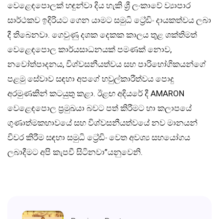
වෙළෙඳපොලක් හඳුන්වා දිය හැකි ශ්‍රී ලංකාවේ ව්‍යාපාර
සාර්ථකව ඉදිරියට ගෙන යාමට සමුධි ට්‍රේඩිං දායකත්වය ලබා
දී තිබෙනවා. ගෙවුණු දශක දෙකක කාලය තුළ ශක්තිමත්
වෙළෙඳපොල කාර්යසාධනයක් පමණක් නොව,
නවෝත්පාදනය, විශ්වසනීයත්වය සහ පාරිභෝගිකයන්ගේ
පළමු සේවාව සඳහා අපගේ හවුල්කාරීත්වය පොදු
අරමුණකින් කටයුතු කළා. ඊළඟ අදියරේ දී AMARON
වෙළෙඳපොල ප්‍රමුඛයා බවට පත් කිරීමට හා කලාපයේ
ගුණාත්මකභාවයේ සහ විශ්වසනීයත්වයේ නව මානයන්
විවර කිරීම සඳහා සමුධි ට්‍රේඩිං වෙත අවශ්‍ය සහයෝගය
ලබාදීමට අපි කැපවී සිටිනවා”යනුවෙනි.