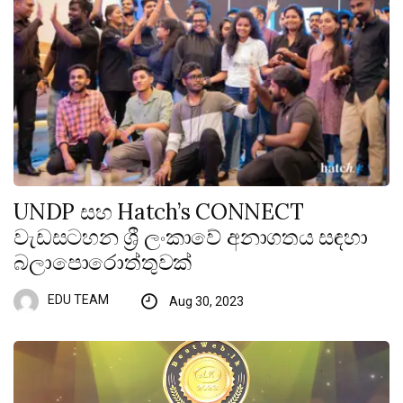
UNDP සහ Hatch’s CONNECT
වැඩසටහන ශ්‍රී ලංකාවේ අනාගතය සඳහා
බලාපොරොත්තුවක්
EDU TEAM
Aug 30, 2023