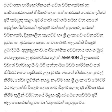
රථවාහන පාරිභෝගිකයන් වෙත වටිනාකමක් හා
කාර්යසාධනයක් හිමිකර දෙන සන්නාමයක් ගොඩනැගීමට
අපි කටයුතු කළා. අමර රාජා සමාගම සමඟ වන අපගේ
හවුල්කාරීත්වයෙහි අරමුණ වන්නේ හුවමාරු කරගත්
වටිනාකම්, දිගුකාලීන කැපවීම හා ශ්‍රී ලංකාවේ වෙනස්වන
ප්‍රවාහන අවශ්‍යතා සඳහා නව්‍යකරණ බලශක්ති විසඳුම්
ලබාදීමයි. අනුකූලතාව, පාරිභෝගික අවධානය සහ ගැඹුරු
වෙළෙඳපොල අවබෝධය තුලින් AMARON ශ්‍රී ලංකාවේ
වඩාත් විශ්වසදායී බැටරි සන්නාමය බවට සාර්ථකව පත්
කිරීමට අපට හැකියාව උදා වුණා. අපගේ නිෂ්පාදන පුළුල්
කිරීම, සේවා ප්‍රමිතීන් ඉහළ නැංවීම සහ ශ්‍රී ලංකාවේ මෝටර්
රථ බලශක්ති විසඳුම් සඳහා නව මිනුම් සලකුණු නිර්මාණය
කිරීම තුලින් වර්ධනයේ ඊළඟ අදියර මෙහෙයවීමට අපි
බලාපොරොත්තු වනවා.”යනුවෙන් පැවසුවේය.