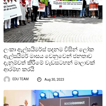
ලංකා ඇල්සයිමර්ස් පදනම විසින් ලෝක
ඇල්සයිමර් මාසය වෙනුවෙන් ජනතාව
දැනුම්වත් කිරීමේ වැඩසටහන් මාලාවක්
ආරම්භ කරයි
EDU TEAM
Aug 30, 2023