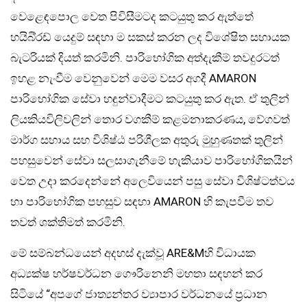
වෙළෙඳපොල වෙත පිවිසීමටද කටයුතු කර ඇත්තේ
හයිබි්‍රඩ් යෙදුම් සඳහා ම සකස් කරන ලද විශේෂිත සහායක
බැටරියක් දියත් කරමිනි. පාරිභෝගික අත්දැකීම් තවදුරටත්
ඉහළ නැංවීම වෙනුවෙන් මෙම වසර අගදී AMARON
පාරිභෝගික සේවා හඳුන්වාදීමට කටයුතු කර ඇත. ඒ තුලින්
ලියකියවිලිවලින් තොර වගකීම් කළමනාකරණය, වේගවත්
මාර්ග සහාය සහ විශිෂ්ඨ පරිශීලක අතුරු මුහුණතක් තුලින්
පහසුවෙන් සේවා සලසාගැනීමේ හැකියාව පාරිභෝගිකයින්
වෙත උදා කරදෙන්නේ අලෙවියෙන් පසු සේවා විශිෂ්ටත්වය
හා පාරිභෝගික පහසුව සඳහා AMARON හි කැපවීම තව
තවත් ශක්තිමත් කරමිනි.
මේ සම්බන්ධයෙන් අදහස් දැක්වූ ARE&Mහි විධායක
අධ්‍යක්ෂ හර්ෂවර්ධන ගෞරිනෙනි මහතා සඳහන් කර
සිටියේ “අපගේ ජාත්‍යන්තර ව්‍යාපාර වර්ධනයේ ප්‍රධාන