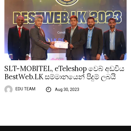
SLT-MOBITEL, eTeleshop වෙබ් අඩවිය
BestWeb.LK සම්මානයෙන් පිදුම් ලබයි
EDU TEAM
Aug 30, 2023