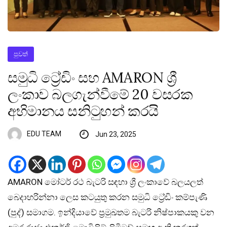
පුවත්
සමුධි ට්‍රේඩිං සහ AMARON ශ්‍රී
ලංකාව බලගැන්වීමේ 20 වසරක
අභිමානය සනිටුහන් කරයි
EDU TEAM
Jun 23, 2025
AMARON මෝටර් රථ බැටරි සඳහා ශ්‍රී ලංකාවේ බලයලත්
බෙදාහරින්නා ලෙස කටයුතු කරන සමුධි ට්‍රේඩිං කම්පැණි
(පුද්) සමාගම. ඉන්දියාවේ ප්‍රමුඛතම බැටරි නිෂ්පාකයකු වන