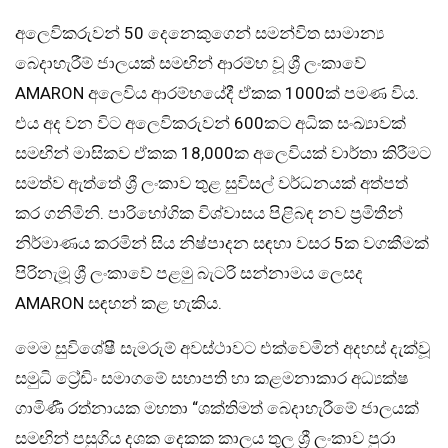
අලෙවිකරුවන් 50 දෙනෙකුගෙන් සමන්විත සාමාන්‍ය
බෙදාහැරීම් ජාලයක් සමඟින් ආරම්භ වූ ශ්‍රී ලංකාවේ
AMARON අලෙවිය ආරම්භයේදී ඒකක 1000ක් පමණ විය.
එය අද වන විට අලෙවිකරුවන් 600කට අධික සංඛ්‍යාවක්
සමඟින් මාසිකව ඒකක 18,000ක අලෙවියක් වාර්තා කිරීමට
සමත්ව ඇත්තේ ශ්‍රී ලංකාව තුළ සුවිසල් වර්ධනයක් අත්පත්
කර ගනිමිනි. පාරිභෝගික විශ්වාසය පිළිබඳ නව ප්‍රමිතීන්
නිර්මාණය කරමින් සිය නිෂ්පාදන සඳහා වසර 5ක වගකීමක්
පිරිනැමූ ශ්‍රී ලංකාවේ පළමු බැටරි සන්නාමය ලෙසද
AMARON සඳහන් කළ හැකිය.
මෙම සුවිශේෂී සැමරුම් අවස්ථාවට එක්වෙමින් අදහස් දැක්වූ
සමුධි ට්‍රේඩිං සමාගමේ සභාපති හා කළමනාකාර අධ්‍යක්ෂ
ගාමිණී රත්නායක මහතා “ශක්තිමත් බෙදාහැරීමේ ජාලයක්
සමඟින් පසුගිය දශක දෙකක කාලය තුල ශ්‍රී ලංකාව පුරා