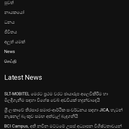
පුවත්
නායකයෝ
ධනය
ජීවිතය
අලූත් යමක්
News
செய்தி
Latest News
SLT-MOBITEL මෙරට ප්‍රථම වරට ඡායාරූප අලෙවිකිරීම හා
මිලදීගැනීම සඳහා විශේෂ වෙබ් අඩවියක් හදුන්වාදෙයි
ශ‍්‍රී ලංකාවේ තිරසාර සමාජ-ආර්ථික සංවර්ධනය සඳහා JICA, හැටන්
නැෂනල් බැංකුව සමඟ අත්වැල් බැඳගනියි
BCI Campus, අති නවීන මට්ටමේ උසස් අධ්‍යාපන විශිෂ්ටතාවයන්