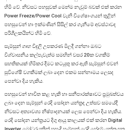
හිමි වේ. නිවසට පහසුවක් මෙන්ම නැවුම් බවක් එක් කරන
Power Freeze/Power Cool වැනි විශේෂාංගයන් තුළින්
පහසුවෙන් හා ඉක්මණින් සිසිල් කර ගැනීමේ අවස්ථාවද
පරිශීලකයින්ට හිමි වේ.
සැම්සුන් ගෘහ විදුලි උපකරණ මිලදී ගන්නා ඔබට
විශ්වාසනීය කල්පැවැත්ම සමඟින් වසර 20ක වගකීම්
සහතිකයක් හිමිකර දීමට කටයුතු කර ඇති සැම්සුන් එවන්
සුවිශේෂී වගකීමක් ලබා දෙන එකම සන්නාමය ලෙසද
පෙන්වා දිය හැකිය.
පහසුවෙන් භාවිත කළ හැකි හා සනීපාරක්ෂාවට ප‍්‍රමුඛත්වය
ලබා දෙන සැම්සුන් රෙදි සෝදන යන්ත‍්‍රද උත්සව සමයේදී
නිවසට අත්‍යාවශ්‍ය නිෂ්පාදනයක් ලෙස පෙන්වා දිය හැකිය.
රෙදි සෝදන යන්ත‍්‍රයට දිගු ආයු කාලයක් එක් කරන Digital
Inverter මෝටරයකින් සුසැදි සැම්සුන් රෙදි සේදුම් යන්ත‍්‍ර සතු