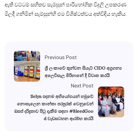
ඇති වට්ටම් සහිතව සැම්සුන් පාරිභෝගික විදුලි උපකරණ
මිලදී ගනිමින් සැම්සුන්හි එම විශිෂ්ටත්වය අත්විඳිය හැකිය.
Previous Post
ශ්‍රී ලංකාවේ තුන්වන සියැට් CIDO අග්‍රගන්‍ය
අලෙවිසැල මිරිහානේ දී විවෘත කරයි
Next Post
Selyn පදනම අභියෝගයන් හමුවේ
නොසැලෙන කාන්තා පරපුරක් වෙනුවෙන්
ඔසප් දරිද්‍රතාව පිටු දැකීම සඳහා #BleedGoo
d වැඩසටහන ආරම්භ කරයි