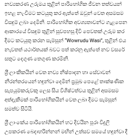
නව්‍යකරණ උරුමය තුළින් පාරිභෝගික ජීවන තත්වයන්
ඉහළ නැංවීමට කටයුතු කර ඇත්තේ ඔවුන් වෙත අසමසම
විසඳුම් ලබා දෙමිනි. පාරිභෝගික අවශ්‍යතාවන්ට ගැළපෙන
ආකාරයේ විසඳුම් තුළින් සුවපහසු දිවි පෙවතක් උරුම කර
දීමට කටයුතු කරන සැම්සුන් “Wowrudu Wasi”, තුළින් එය
නැවතත් යථාර්තයක් බවට පත් කරනු ඇත්තේ නව වසරේ
සතුට දෙගුණ තෙගුණ කරමිනි.
ශ‍්‍රී ලාංකිකයින් වෙත නව්‍ය නිෂ්පාදන හා සේවාවන්
නිරන්තරයෙන් හඳුන්වා දෙමින් ප‍්‍රමුඛ පෙළේ තාක්ෂණික
සැපයුම්කරුවකු ලෙස සිය විශිෂ්ටත්වය තුළින් අසමසම
අත්දැකීමක් පාරිභෝගිකයින් වෙත ලබා දීමට සැම්සුන්
සමත්ව සිටියි.
ශ‍්‍රී ලාංකේය පාරිභෝගිකයින් හට දිවයින පුරා විදුලි
උපකරණ බෙදාහරින්නන් මඟින් උත්සව සමයේ හඳුන්වා දී