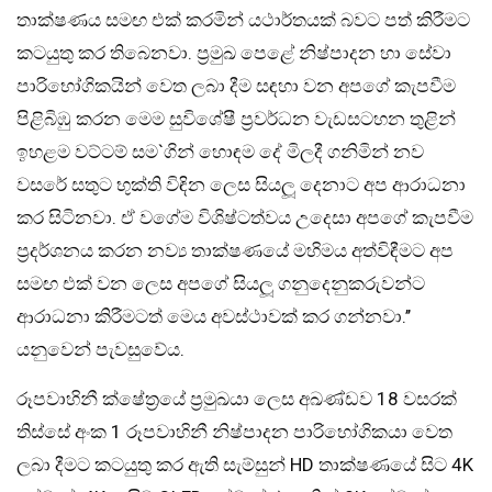
තාක්ෂණය සමඟ එක් කරමින් යථාර්තයක් බවට පත් කිරීමට
කටයුතු කර තිබෙනවා. ප‍්‍රමුඛ පෙළේ නිෂ්පාදන හා සේවා
පාරිභෝගිකයින් වෙත ලබා දීම සඳහා වන අපගේ කැපවීම
පිළිබිඹු කරන මෙම සුවිශේෂී ප‍්‍රවර්ධන වැඩසටහන තුළින්
ඉහළම වට්ටම් සම`ගින් හොඳම දේ මිලදී ගනිමින් නව
වසරේ සතුට භුක්ති විඳින ලෙස සියලූ දෙනාට අප ආරාධනා
කර සිටිනවා. ඒ වගේම විශිෂ්ටත්වය උදෙසා අපගේ කැපවීම
ප‍්‍රදර්ශනය කරන නව්‍ය තාක්ෂණයේ මහිමය අත්විඳීමට අප
සමඟ එක් වන ලෙස අපගේ සියලූ ගනුදෙනුකරුවන්ට
ආරාධනා කිරීමටත් මෙය අවස්ථාවක් කර ගන්නවා.’’
යනුවෙන් පැවසුවේය.
රූපවාහිනී ක්ෂේත‍්‍රයේ ප‍්‍රමුඛයා ලෙස අඛණ්ඩව 18 වසරක්
තිස්සේ අංක 1 රූපවාහිනී නිෂ්පාදන පාරිභෝගිකයා වෙත
ලබා දීමට කටයුතු කර ඇති සැම්සුන් HD තාක්ෂණයේ සිට 4K