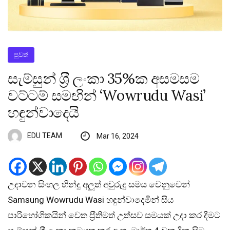
පුවත්
සැම්සුන් ශ‍්‍රී ලංකා 35%ක අසමසම
වට්ටම් සමඟින් ‘Wowrudu Wasi’
හඳුන්වාදෙයි
EDU TEAM
Mar 16, 2024
උදාවන සිංහල හින්දු අලූත් අවුරුදු සමය වෙනුවෙන්
Samsung Wowrudu Wasi හඳුන්වාදෙමින් සිය
පාරිභෝගිකයින් වෙත ප‍්‍රීතිමත් උත්සව සමයක් උදා කර දීමට