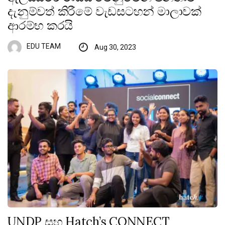
දැනුම්වත් කිරීමේ වැඩසටහන් මාලාවක්
ආරම්භ කරයි
EDU TEAM
Aug 30, 2023
UNDP සහ Hatch’s CONNECT