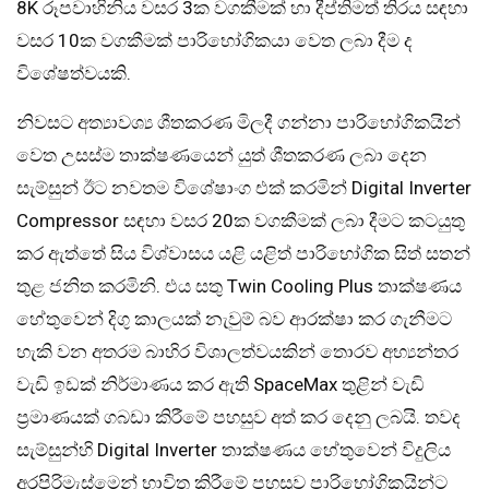
8K රූපවාහිනිය වසර 3ක වගකීමක් හා දීප්තිමත් තිරය සඳහා
වසර 10ක වගකීමක් පාරිභෝගිකයා වෙත ලබා දීම ද
විශේෂත්වයකි.
නිවසට අත්‍යාවශ්‍ය ශීතකරණ මිලදී ගන්නා පාරිභෝගිකයින්
වෙත උසස්ම තාක්ෂණයෙන් යුත් ශීතකරණ ලබා දෙන
සැම්සුන් ඊට නවතම විශේෂාංග එක් කරමින් Digital Inverter
Compressor සඳහා වසර 20ක වගකීමක් ලබා දීමට කටයුතු
කර ඇත්තේ සිය විශ්වාසය යළි යළිත් පාරිභෝගික සිත් සතන්
තුළ ජනිත කරමිනි. එය සතු Twin Cooling Plus තාක්ෂණය
හේතුවෙන් දිගු කාලයක් නැවුම් බව ආරක්ෂා කර ගැනීමට
හැකි වන අතරම බාහිර විශාලත්වයකින් තොරව අභ්‍යන්තර
වැඩි ඉඩක් නිර්මාණය කර ඇති SpaceMax තුළින් වැඩි
ප‍්‍රමාණයක් ගබඩා කිරීමේ පහසුව අත් කර දෙනු ලබයි. තවද
සැම්සුන්හි Digital Inverter තාක්ෂණය හේතුවෙන් විදුලිය
අරපිරිමැස්මෙන් භාවිත කිරීමේ පහසුව පාරිභෝගිකයින්ට