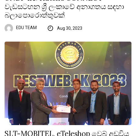
වැඩසටහන ශ්‍රී ලංකාවේ අනාගතය සඳහා
බලාපොරොත්තුවක්
EDU TEAM
Aug 30, 2023
SLT-MOBITEL, eTeleshop වෙබ් අඩවිය