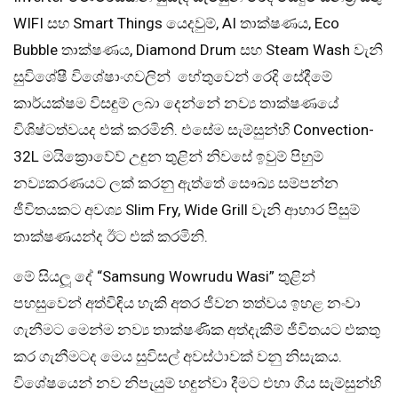
WIFI සහ Smart Things යෙදවුම්, AI තාක්ෂණය, Eco
Bubble තාක්ෂණය, Diamond Drum සහ Steam Wash වැනි
සුවිශේෂී විශේෂාංගවලින් හේතුවෙන් රෙදි සේදීමේ
කාර්යක්ෂම විසඳුම් ලබා දෙන්නේ නව්‍ය තාක්ෂණයේ
විශිෂ්ටත්වයද එක් කරමිනි. එසේම සැම්සුන්හි Convection-
32L මයික්‍රොවේව් උඳුන තුළින් නිවසේ ඉවුම් පිහුම්
නව්‍යකරණයට ලක් කරනු ඇත්තේ සෞඛ්‍ය සම්පන්න
ජීවිතයකට අවශ්‍ය Slim Fry, Wide Grill වැනි ආහාර පිසුම්
තාක්ෂණයන්ද ඊට එක් කරමිනි.
මේ සියලූ දේ “Samsung Wowrudu Wasi” තුළින්
පහසුවෙන් අත්විඳිය හැකි අතර ජීවන තත්වය ඉහළ නංවා
ගැනීමට මෙන්ම නව්‍ය තාක්ෂණික අත්දැකීම් ජීවිතයට එකතු
කර ගැනීමටද මෙය සුවිසල් අවස්ථාවක් වනු නිසැකය.
විශේෂයෙන් නව නිපැයුම් හඳුන්වා දීමට එහා ගිය සැම්සුන්හි