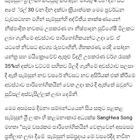
සැම්සුන් ශ‍්‍රී ලංකා කටයුතු කර ඇත. මාර්තු 4 වන දින සිට
අපේ‍්‍රල් 30 වන දින දක්වා ක‍්‍රියාත්මක මෙම ප‍්‍රවර්ධන
වැඩසටහන මගින් සැම්සුන්හි අද්විතීය තාක්ෂණයෙන්
නිෂ්පාදිත නවතම උපකරණ හා නිෂ්පාදන සුවිශේෂී මිලකට
ලබා ගැනීමේ අවස්ථාව පාරිභෝගිකයන්ට උදා වේ. ඒ
යටතේ නිවසට අවශ්‍ය රූපවාහිනී, ශීතකරණ, රෙදි සෝදන
යන්ත‍්‍ර සහ මයික්‍රොවේව් ඇතුළු විදුලි උපකරණ වර්ග රැසක්
35%ක් දක්වා වට්ටම් සහිතව මිලදී ගැනීමේ අවස්ථාව සලසා
දී ඇති සැම්සුන් නව වසරේ නිවසට නව අසිරියක් එක් කිරීමේ
අවස්ථාව පාරිභෝගිකයින් වෙත උදා කර දී ඇත්තේ ඔවුන්ට
සුවිසල් අස්වැසිල්ලක් ලබා දෙමිනි.
මෙම අසමසම දීමනා සම්බන්ධයෙන් සිය සතුට පළකළ
සැම්සුන් ශ‍්‍රී ලංකා හි කළමනාකාර අධ්‍යක්ෂ SangHwa Song
මහතා ‘‘සෑම වසරකම පාරිභෝගිකයින් වෙනුවෙන් අසමසම
ප‍්‍රතිලාභ ලබා දීමේ සැම්සුන් සම්ප‍්‍රදාය මේ වසරේදීද නවීන