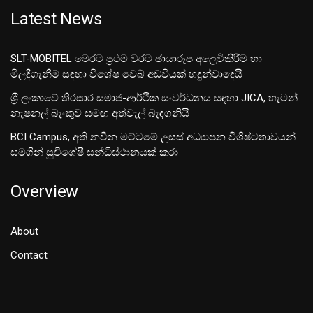
Latest News
SLT-MOBITEL මෙරට ප්‍රථම වරට ඡායාරූප අලෙවිකිරීම හා
මිලදීගැනීම සඳහා විශේෂ වෙබ් අඩවියක් හදුන්වාදෙයි
ශ‍්‍රී ලංකාවේ තිරසාර සමාජ-ආර්ථික සංවර්ධනය සඳහා JICA, හැටන්
නැෂනල් බැංකුව සමඟ අත්වැල් බැඳගනියි
BCI Campus, අති නවීන මට්ටමේ උසස් අධ්‍යාපන විශිෂ්ටතාවයන්
සමගින් සුවිශේෂී සන්ධිස්ථානයක් කරා
Overview
About
Contact