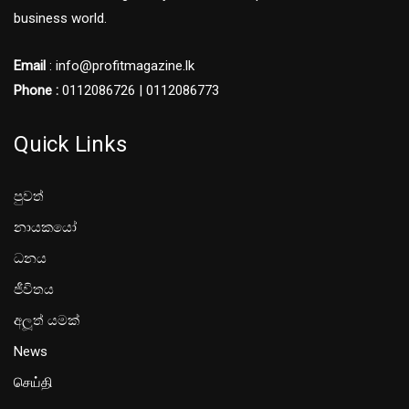
business world.
Email
: info@profitmagazine.lk
Phone :
0112086726 | 0112086773
Quick Links
පුවත්
නායකයෝ
ධනය
ජීවිතය
අලූත් යමක්
News
செய்தி