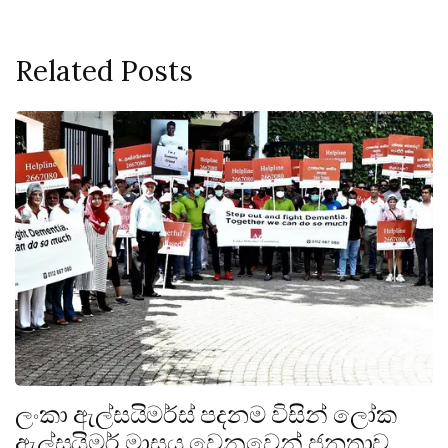
Related Posts
ලංකා ඇල්සයිමර්ස් පදනම විසින් ලෝක
ඇල්සයිමර් මාසය වෙනුවෙන් ජනතාව