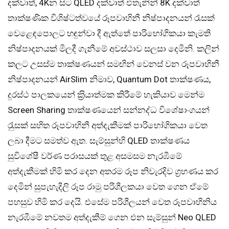
දක්වාත්, 4Kන සිට QLED දක්වාත් එතැනින් 8K දක්වාත්
තාක්ෂණික විශිෂ්ටත්වයේ රූපවාහිනී නිෂ්පාදනයන් රැසක්
වෙළෙඳපොලට හඳුන්වා දී ඇත්තේ පාරිභෝගිකයා කැමති
නිෂ්පාදනයක් මිලදී ගැනීමේ අවස්ථාව සලසා දෙමිනි. කලින්
කලට උසස්ම තාක්ෂණයන් සමඟින් වෙනස් වන රූපවාහිනී
නිෂ්පාදනයන් AirSlim නිමාව, Quantum Dot තාක්ෂණය,
දුරස්ථ පාලකයෙන් ක‍්‍රියාත්මක කිරීමේ හැකියාව මෙන්ම
Screen Sharing තාක්ෂණයෙන් සන්නද්ධ විශේෂාංගයන්
රැුසක් සහිත රූපවාහිනී අත්දැකීමක් පාරිභෝගිකයා වෙත
ලබා දීමට සමත්ව ඇත. සැම්සුන්හි QLED තාක්ෂණය
සුවිශේෂී වර්ණ පරාසයක් තුළ අසමසම නැරඹීමේ
අත්දැකීමක් හිමි කර දෙන අතරම රූප නිවැරදිව ග‍්‍රහණය කර
දෙමින් සුපැහැදිලි රූප රාමු පරිශීලකයා වෙත ගෙන ඒමේ
පහසුව හිමි කර දෙයි. එසේම පරිශීලයන් වෙත රූපවාහිනිය
නැරඹීමේ නවතම අත්දැකීම් ගෙන එන සැම්සුන් Neo QLED