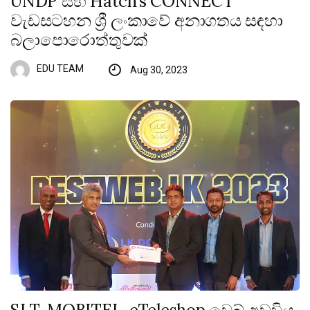
UNDP සහ Hatch’s CONNECT
වැඩසටහන ශ්‍රී ලංකාවේ අනාගතය සඳහා
බලාපොරොත්තුවක්
EDU TEAM
Aug 30, 2023