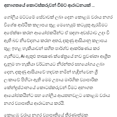
අනාගතයේ කොටස්කරුවන් වීමට ආරාධනයක් …
ගෝලීය මට්ටමේ සේවාවක් ලබා දෙන කොළඹ වරාය නගර
විශේෂ ආර්ථික කලාපය තුළ මෙහෙයුම් කටයුතු ඇරඹීමට
අපේක්ෂා කරන ආයෝජකයින්ට ඒ සඳහා අවස්ථාව උදා වී
ඇති බව නිවේදනය කරන අතර, දකුණු ආසියානු කලාපය
තුළ ඉහළ හැකියාවන් සහිත පාර්ශ්ව ආකර්ෂණය කර
ගැනීමට, Ai ඇතුළු තාක්‍ෂණ ක්ෂේත්‍රයේ නව ප්‍රවණතා ආශ්‍රිත
දැනුම හා හැකියා වර්ධනයට නිරන්තර සහයෝගය ලබා
දෙන, දකුණු ආසියාවේ හදවත නමින් හැඳින්වෙන ශ්‍රී
ලංකාවේ පිහිටා ඇති මෙම උපාය මාර්ගික ව්‍යාපාරික
කේන්ද්‍රස්ථානයේ කොටස්කරුවන් වීමට අනාගත
ආයෝජකයින්ට සහ ගෝලීය ආයතනවලට කොළඹ වරාය
නගර ව්‍යාපෘතිය ආරාධනය කරයි.
කොළඹ වරාය නගර ව්‍යාපෘතියේ තීරණාත්මක