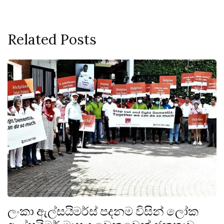
Related Posts
ලංකා ඇල්සයිමර්ස් පදනම විසින් ලෝක