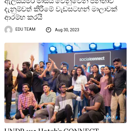
ඇල්සයිමර් මාසය වෙනුවෙන් ජනතාව
දැනුම්වත් කිරීමේ වැඩසටහන් මාලාවක්
ආරම්භ කරයි
EDU TEAM
Aug 30, 2023