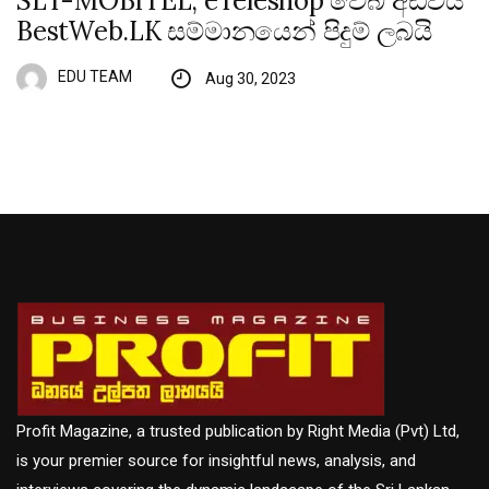
SLT-MOBITEL, eTeleshop වෙබ් අඩවිය
BestWeb.LK සම්මානයෙන් පිදුම් ලබයි
EDU TEAM
Aug 30, 2023
Profit Magazine, a trusted publication by Right Media (Pvt) Ltd,
is your premier source for insightful news, analysis, and