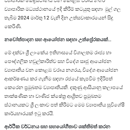
ව්‍යාපාරික කේද්‍රස්ථානය වන කොළඹ වරාය නගර
ව්‍යාපාරික මධ්‍යස්ථානයේ ඉදි කිරීම් කටයුතු සඳහා මුල් ගල
තැබීම 2024 මාර්තු 12 වැනි දින උත්සවාකාරයෙන් සිදු
කෙරිණි.
නවෝත්පාදන සහ ආයෝජන සඳහා උත්ප්‍රේරකයක්…
මේ දක්වා ශ්‍රී ලාංකේය ඉතිහාසයේ විශාලතම රාජ්‍ය හා
පෞද්ගලික හවුල්කාරිත්ව සහ විදේශ සෘජු ආයෝජන
ව්‍යාපෘතිය වන කොළඹ වරාය නගරය, විදේශ ආයෝජන
ආකර්ෂණය කර ගැනීම සඳහා රජයේ කැපවීම ඉදිරිපත්
කෙරෙන ප්‍රමුඛතම ව්‍යාපෘතියකි. දකුණු ආසියානු කලාපයේ
තාක්ෂණික හා වාණිජ ක්ෂේත්‍ර ආශ්‍රිතව ප්‍රමුඛතම
ස්ථානයකට ශ්‍රී ලංකාව පත් කිරීමට මෙම ව්‍යාපෘතිය සුවිශේෂී
කාර්යභාරයක් ඉටු කරයි.
ආර්ථික වර්ධනය සහ සහයෝගීතාව ශක්තිමත් කරන