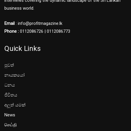
interviews covering the dynamic landscape of the Sri Lankan
business world.
Email
: info@profitmagazine.lk
Phone :
0112086726 | 0112086773
Quick Links
පුවත්
නායකයෝ
ධනය
ජීවිතය
අලූත් යමක්
News
செய்தி