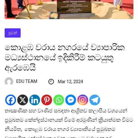
පුවත්
කොළඹ වරාය නගරයේ ව්‍යාපාරික
මධ්‍යස්ථානයේ ඉදිකිරීම් කටයුතු
ඇරඹෙයි
EDU TEAM
Mar 12, 2024
තාක්‍ෂණික සහ වාණිජ සබඳතා ආශ්‍රිතව කලාපීය වශයෙන්
ප්‍රමුඛතම කේන්ද්‍රස්ථානයක් වීමේ අරමුණින් ක්‍රියාත්මක වීමට
නියමිත, කොළඹ වරාය නගර ව්‍යාපෘතියේ ප්‍රමුඛතම