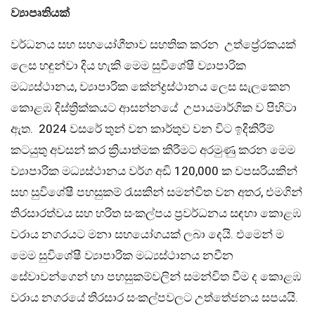
ව්‍යාපෘතියක්
වර්ධනය සහ සහයෝගීතාව සහතික කරන උත්ප්‍රේරකයක්
ලෙස හඳුන්වා දිය හැකි මෙම සුවිශේෂී ව්‍යාපාරික
මධ්‍යස්ථානය, ව්‍යාපාරික කේන්ද්‍රස්ථානය ලෙස සැලකෙන
කොළඹ දිස්ත්‍රික්කයට ආසන්නයේ උපායමාර්ගික ව පිහිටා
ඇත. 2024 වසරේ තුන් වන කාර්තුව වන විට ඉදිකිරීම්
කටයුතු අවසන් කර ක්‍රියාත්මක කිරීමට අරමුණු කරන මෙම
ව්‍යාපාරික මධ්‍යස්ථානය වර්ග අඩි 120,000 ක වපසරියකින්
සහ සුවිශේෂී පහසුකම් රැසකින් සමන්විත වන අතර, එමගින්
තිරසාරත්වය සහ හරිත සංකල්පය ප්‍රවර්ධනය සඳහා කොළඹ
වරාය නගරයට මනා සහයෝගයක් ලබා දෙයි. එමෙන් ම
මෙම සුවිශේෂී ව්‍යාපාරික මධ්‍යස්ථානය නවීන
සේවාවන්ගෙන් හා පහසුකම්වලින් සමන්විත වීම ද කොළඹ
වරාය නගරයේ තිරසාර සංකල්පවලට උත්තේජනය සපයයි.