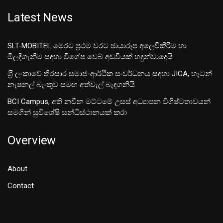
Latest News
SLT-MOBITEL මෙරට ප්‍රථම වරට ඡායාරූප අලෙවිකිරීම හා
මිලදීගැනීම සඳහා විශේෂ වෙබ් අඩවියක් හදුන්වාදෙයි
ශ‍්‍රී ලංකාවේ තිරසාර සමාජ-ආර්ථික සංවර්ධනය සඳහා JICA, හැටන්
නැෂනල් බැංකුව සමඟ අත්වැල් බැඳගනියි
BCI Campus, අති නවීන මට්ටමේ උසස් අධ්‍යාපන විශිෂ්ටතාවයන්
සමගින් සුවිශේෂී සන්ධිස්ථානයක් කරා
Overview
About
Contact