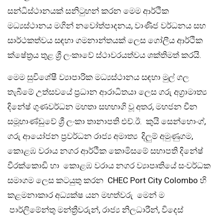
සන්ධිස්ථානයක් සනිටුහන් කරන මෙම ආර්ථික
මධ්‍යස්ථානය මගින් නවෝත්පාදනය, වාණිජ වර්ධනය සහ
සාර්ථකත්වය සඳහා ගමනාන්තයක් ලෙස ගෝලීය ආර්ථික
ක්ෂේත්‍රය තුළ ශ්‍රී ලංකාවේ ස්ථාවරයත්වය ශක්තිමත් කරයි.
මෙම සුවිශේෂී ව්‍යාපාරික මධ්‍යස්ථානය සඳහා මුල් ගල
තැබීමේ උත්සවයේ ප්‍රධාන ආරාධිතයා ලෙස ගරු අග්‍රාමාත්‍ය
දිනේෂ් ගුණවර්ධන මහතා සහභාගි වූ අතර, මහජන චීන
සමූහාණ්ඩුවේ ශ්‍රී ලංකා තානාපති එච්.ඊ. කුයි සෙන්හොංග්,
ගරු ආයෝජන ප්‍රවර්ධන රාජ්‍ය අමාත්‍ය දිලුම් අමුණුගම,
කොළඹ වරාය නගර ආර්ථික කොමිසමේ සභාපති දිනේෂ්
වීරක්කොඩි හා කොළඹ වරාය නගර ව්‍යාපෘතියේ සංවර්ධක
සමාගම ලෙස කටයුතු කරන CHEC Port City Colombo හි
කළමනාකාර අධ්‍යක්ෂ යන මහත්වරු මෙන් ම
පාර්ලිමේන්තු මන්ත්‍රීවරුන්, රාජ්‍ය නිලධාරීන්, විදෙස්