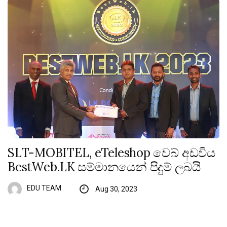
SLT-MOBITEL, eTeleshop වෙබ් අඩවිය
BestWeb.LK සම්මානයෙන් පිදුම් ලබයි
EDU TEAM
Aug 30, 2023