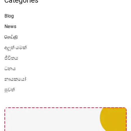
Categories
Blog
News
செய்தி
අලූත් යමක්
ජීවිතය
ධනය
නායකයෝ
පුවත්