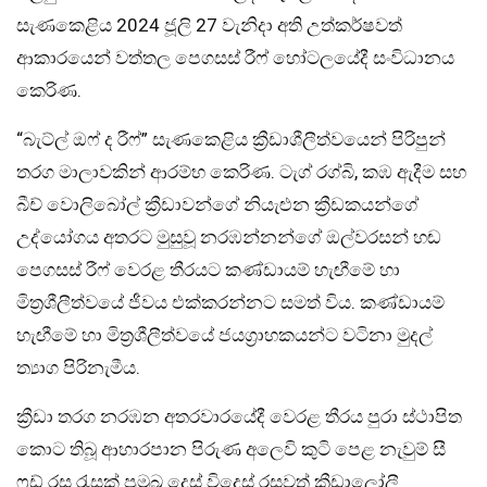
සැණකෙළිය 2024 ජූලි 27 වැනිදා අති උත්කර්ෂවත්
ආකාරයෙන් වත්තල පෙගසස් රීෆ් හෝටලයේදී සංවිධානය
කෙරිණ.
“බැට්ල් ඔෆ් ද රීෆ්” සැණකෙළිය ක්‍රීඩාශීලීත්වයෙන් පිරිපුන්
තරග මාලාවකින් ආරම්භ කෙරිණ. ටැග් රග්බි, කඹ ඇදීම සහ
බීච් වොලිබෝල් ක්‍රීඩාවන්ගේ නියැළුන ක්‍රීඩකයන්ගේ
උද්යෝගය අතරට මුසුවූ නරඹන්නන්ගේ ඔල්වරසන් හඬ
පෙගසස් රීෆ් වෙරළ තීරයට කණ්ඩායම් හැඟීමේ හා
මිත්‍රශීලීත්වයේ ජීවය එක්කරන්නට සමත් විය. කණ්ඩායම්
හැඟීමේ හා මිත්‍රශීලීත්වයේ ජයග්‍රාහකයන්ට වටිනා මුදල්
ත්‍යාග පිරිනැමීය.
ක්‍රීඩා තරග නරඹන අතරවාරයේදී වෙරළ තීරය පුරා ස්ථාපිත
කොට තිබූ ආහාරපාන පිරුණ අලෙවි කුටි පෙළ නැවුම් සී
ෆුඩ් රස රැසක් ප්‍රමුඛ දෙස් විදෙස් රසවත් ක්‍රීඩාලෝලී