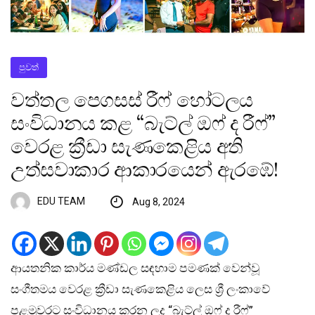
පුවත්
වත්තල පෙගසස් රීෆ් හෝටලය
සංවිධානය කළ “බැට්ල් ඔෆ් ද රීෆ්”
වෙරළ ක්‍රීඩා සැණකෙළිය අති
උත්සවාකාර ආකාරයෙන් ඇරඹේ!
EDU TEAM
Aug 8, 2024
ආයතනික කාර්ය මණ්ඩල සඳහාම පමණක් වෙන්වූ
සංගීතමය වෙරළ ක්‍රීඩා සැණකෙළිය ලෙස ශ්‍රී ලංකාවේ
පළමුවරට සංවිධානය කරන ලද “බැට්ල් ඔෆ් ද රීෆ්”