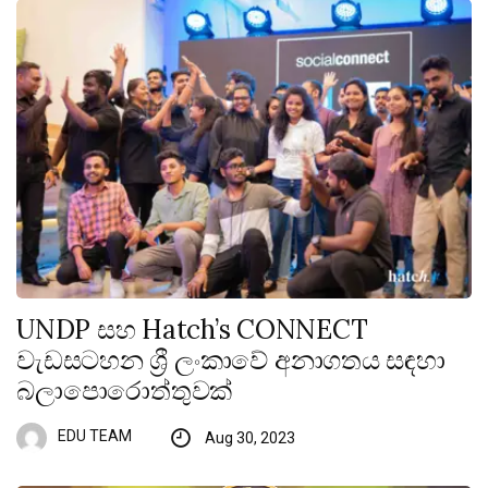
UNDP සහ Hatch’s CONNECT
වැඩසටහන ශ්‍රී ලංකාවේ අනාගතය සඳහා
බලාපොරොත්තුවක්
EDU TEAM
Aug 30, 2023