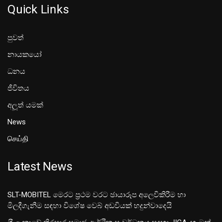
Quick Links
පුවත්
නායකයෝ
ධනය
ජීවිතය
අලූත් යමක්
News
செய்தி
Latest News
SLT-MOBITEL මෙරට ප්‍රථම වරට ඡායාරූප අලෙවිකිරීම හා
මිලදීගැනීම සඳහා විශේෂ වෙබ් අඩවියක් හදුන්වාදෙයි