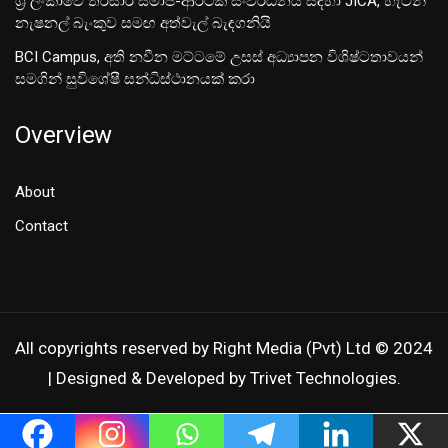
ශ‍්‍රී ලංකාවේ තිරසාර සමාජ-ආර්ථික සංවර්ධනය සඳහා JICA, හැටන්
නැෂනල් බැංකුව සමඟ අත්වැල් බැඳගනියි
BCI Campus, අති නවීන මට්ටමේ උසස් අධ්‍යාපන විශිෂ්ටතාවයන්
සමගින් සුවිශේෂී සන්ධිස්ථානයක් කරා
Overview
About
Contact
All copyrights reserved by Right Media (Pvt) Ltd © 2024
| Designed & Developed by Trivet Technologies.