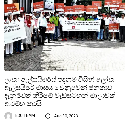
ලංකා ඇල්සයිමර්ස් පදනම විසින් ලෝක
ඇල්සයිමර් මාසය වෙනුවෙන් ජනතාව
දැනුම්වත් කිරීමේ වැඩසටහන් මාලාවක්
ආරම්භ කරයි
EDU TEAM
Aug 30, 2023