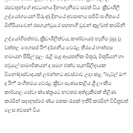
රසවතුන්ගේ අවධානය දිනාගැනීමට සමත් විය. ක්‍රීඩාශීලී
උද්යෝගයෙන් පිරුණු දිනයේ අවසානය සජීවී සංගීතයේ
මිහිරියාවෙන් රසගැන්වූයේ සහභාගී වූවන් කුල්මත් කරමිනි.
උද්යෝගිමත්බව, ක්‍රීඩාශීලීත්වය, කණ්ඩායම් හැඟීම මුසු වූ
වත්තල පෙගසස් රීෆ් දර්ශනීය වෙරළ තීරයේ හාත්පස
හමායන සිසිල් සුලං රැළි මැද ආයතනික මිතුරු මිතුරියන් හා
පවුලේ සාමාජිකයන් ද සමග එක්ව සැනසිලිදායක
විනෝදාස්වාදයක් ලබන්නට අවස්ථාව උදා කළ “බැට්ල් ඔෆ්
ද රීෆ්” සංගීතමය වෙරළ ක්‍රීඩා සැණකෙළිය ශ්‍රී ලාංකීය
කාර්යාල සේවා ක්ෂේත්‍රයට නවතම අත්දැකීමක් තිළිණ
කරමින් සදානුස්මර ර්‍ණය මතක රැසක් ඉතිරි කරමින් විචිත්‍රවත්
ලෙස අවසන් විය.