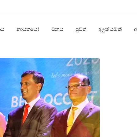
තය
නායකයෝ
ධනය
පුවත්
අලූත් යමක්