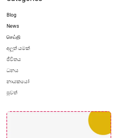
Blog
News
செய்தி
අලූත් යමක්
ජීවිතය
ධනය
නායකයෝ
පුවත්