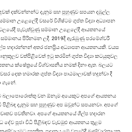
්දුවක් දක්වන්නන්ට දැනුම සහ පුහුණුව සපයන දඹුල්ල
්මාන උළෙලේදී වසරේ විශිෂ්ටම ගුප්ත විද්‍යා අධ්‍යාපන
හෝටලයේදී පැවැත්වුණු සම්මාන උළෙලේදී ආයතනයේ
 සම්මානය පිරිනමන ලදී. 2019දී ඇරැඹුණු පරමේශ්වරී
කල්ප හදාරන්නන් අතර ජනප්‍රිය අධ්‍යාපන ආයතනයකි. වයස
යානුකූලව වත්පිළිවෙත් ඉටු කරමින් ගුප්ත විද්‍යා කටයුතුවල
යතනය ක්ෂේත්‍රයේ විශ්වාසනීය නමක් දිනා ඇත. බලයට
 දෙක හමාරක ගුප්ත විද්‍යා පාඨමාලාවක් හදුන්වා දී
ා ගැනේ.
මට බලාපොරොත්තු වන ඕනෑම අයෙකුට අපගේ ආයතනය
ිධි පිළිබඳ දැනුම සහ පුහුණුව අප ඔවුන්ට සපයනවා. අපගේ
විවෘතව පවතිනවා. අපගේ ආයතනයේ ශිල්ප හදාරන
ිවිධ දේව පූජා විධි පිළිබඳව වැඩමුළු ආයතනය තුළම
න් කණ්ඩායමට සහතික ප්‍රදානය මේ වසරේදී බණ්ඩාරනායක