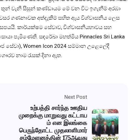
තුන් වැනි සිසුන් කණ්ඩායම මේ වන විට ඉගැනීම් අරඹා
ය. වසර ගණනාවක අත්දැකීම් සහිත ඇය විශ්වාසනීය ලෙස
සක් සපයයි. කාර්යක්ෂම සේවාව, විශ්වාසනීයභාවය සහ
සොයා පැමිණෙති. සඳරේඛා මහත්මිය Pinnacles Sri Lanka
ජ සේවා), Women Icon 2024 සම්මාන උළෙලේදී
ගෞරව නාම රැසක් දිනා ඇත.
Next Post
உற்பத்தி சார்ந்த ஊதிய
முறைக்கு மாறுவது கட்டாய
ம் என இலங்கை
பெருந்தோட்ட முதலாளிமார்
சம்மேளனத்தின் 175ஆவது