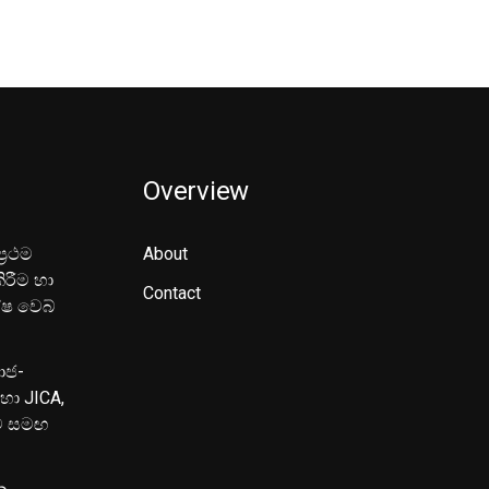
Overview
‍රථම
About
ිරීම හා
Contact
ේෂ වෙබ්
මාජ-
හා JICA,
ුව සමඟ