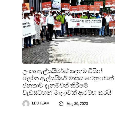
ලංකා ඇල්සයිමර්ස් පදනම විසින්
ලෝක ඇල්සයිමර් මාසය වෙනුවෙන්
ජනතාව දැනුම්වත් කිරීමේ
වැඩසටහන් මාලාවක් ආරම්භ කරයි
EDU TEAM
Aug 30, 2023