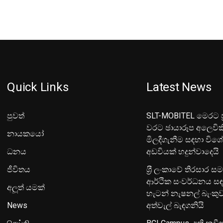
Quick Links
Latest News
පුවත්
SLT-MOBITEL මෙරට ප්
වරට ඡායාරූප අලෙවික
නායකයෝ
මිලදීගැනීම සඳහා විශ
ධනය
අඩවියක් හදුන්වාදෙයි
ජීවිතය
ශ‍්‍රී ලංකාවේ තිරසාර ස
ආර්ථික සංවර්ධනය සඳ
අලූත් යමක්
හැටන් නැෂනල් බැංක
News
අත්වැල් බැඳගනියි