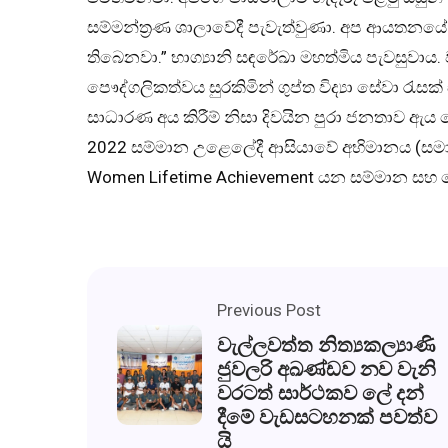
සම්මන්ත්‍රණ ශාලාවේදී පැවැත්වුණා. අප ආයතනයේ 
තිබෙනවා.” භාග්‍යානි සඳරේඛා මහත්මිය පැවසුවා
පෞද්ගලිකත්වය සුරකිමින් ගුප්ත විද්‍යා සේවා රැ
සාධාරණ අය කිරීම් නිසා දිවයින පුරා ජනතාව ඇය 
2022 සම්මාන උළෙලේදී ආසියාවේ අභිමානය (සමා
Women Lifetime Achievement යන සම්මාන සහ 
Previous Post
වැල්ලවත්ත නිත්‍යකල්‍යාණි
ජුවලරි අඛණ්ඩව නව වැනි
වරටත් සාර්ථකව ලේ දන්
දීමේ වැඩසටහනක් පවත්ව
යි