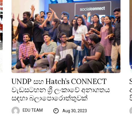
UNDP සහ Hatch’s CONNECT
වැඩසටහන ශ්‍රී ලංකාවේ අනාගතය
සඳහා බලාපොරොත්තුවක්
EDU TEAM
Aug 30, 2023