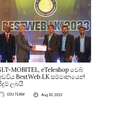
SLT-MOBITEL, eTeleshop වෙබ්
අඩවිය BestWeb.LK සම්මානයෙන්
පිදුම් ලබයි
EDU TEAM
Aug 30, 2023