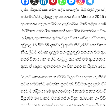
ගුප්ත විද්‍යාව සහ වේද දේව සංකල්ප පිළිබඳව උනන
පරමේශ්වරී ගුරුකුල ආයතනය Asia Miracle 2025 සම
ආයතනය ලෙස සම්මාන ලැබුවේය. ටාජ් සමුද්‍රා 
නිර්මාතෘ ආචාර්ය භාග්‍යානි සඳරේඛා මහත්මිය වෙත
ගුරුකුල ආයතනය ගුප්ත විද්‍යාව සහ වේද දේව සං
අවුරුදු 16 සිට 55 දක්වා වූ අයට නිවැරැදිව සහ වින
නියැලීමට අවශ්‍ය දැනුම සහ පුහුණුව සපයන එම ආ
පෙර විනය යන තේමාව මුල් කර ගත් එම ආයතනය වසර
ඇත. ඒ සදහා ගුණගරුක හා විනයගරුක සිසුන් බඳව
“ඇසට නොපෙනෙන විවිධ බලවේග හඳුනා ගැනී
සමග සම්බන්ධ වෙන්න පුළුවන්. විධිමත් පුද පූජා ව
දේව මන්දිරය සෑම අඟහරුවාදා දිනකම ජනතාවට 
සිසුන්ට මාසයකට වරක් ගුප්ත විද්‍යා අධ්‍යයන හා ව
පවත්වනවා. අපගේ පාඨමාලාව හැදෑරූ පළමු සිසු