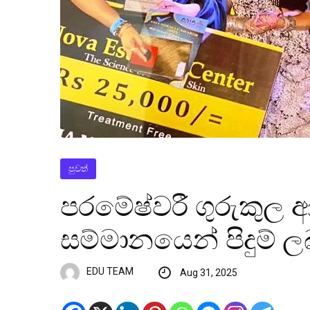
පුවත්
පරමේෂ්වරී ගුරුකුල
සම්මානයෙන් පිදුම් ල
EDU TEAM
Aug 31, 2025