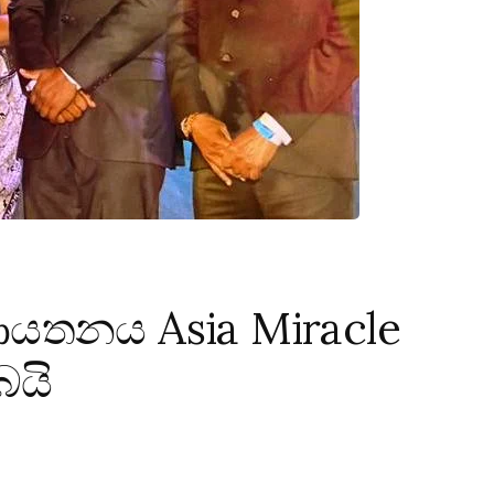
 ආයතනය Asia Miracle
බයි