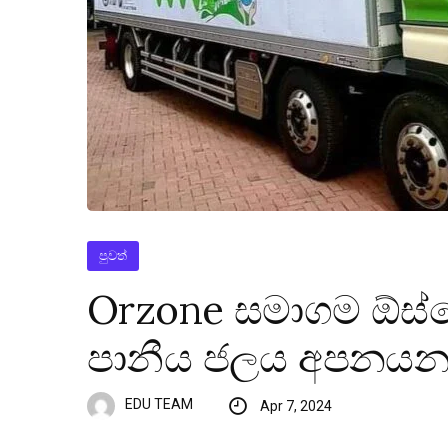
පුවත්
Orzone සමාගම ඕස්ට්‍
පානීය ජලය අපනයන
EDU TEAM
Apr 7, 2024