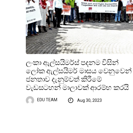
ලංකා ඇල්සයිමර්ස් පදනම විසින්
ලෝක ඇල්සයිමර් මාසය වෙනුවෙන්
ජනතාව දැනුම්වත් කිරීමේ
වැඩසටහන් මාලාවක් ආරම්භ කරයි
EDU TEAM
Aug 30, 2023