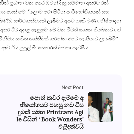
් ප්‍රධාන වන අතර ඔවුන් දිනූ සම්මාන අතරට රන්
ය අයත් වේ. “ලොව පුරා සිටින පාරිභෝගිකයන් සහ
ණ්ඩ සාර්ථකත්වයක් ලැබීමට අපට හැකි වුණා. නිෂ්පාදන
 අතර ඊට අදාළ සැළසුම් මේ වන විටත් සකසා තිබෙනවා. ඒ
ිනිමය සංචිත ශක්තිමත් කරන්න අපට හැකියාව ලැබේවි.”
ආචාර්ය උපුල් බී. සෙනරත් මහතා පැවසීය.
Next Post
පොත් කවර දැමීමේ අ
භියෝගයට පහසු නව විස
ඳුමක් සමඟ Printcare Agi
le විසින් ‘ Book Wonders’
එළිදක්වයි