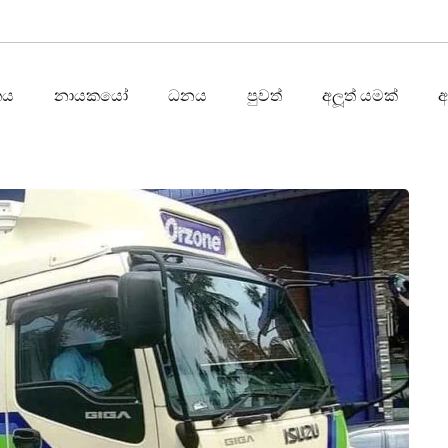
තය
නායකයෝ
ධනය
පුවත්
අලූත් යමක්