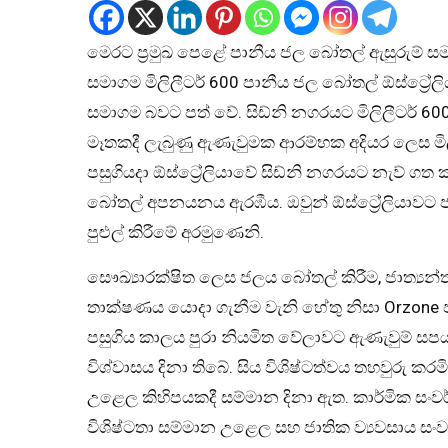
මෙරට ප්‍රමුඛ පෙළේ පානීය ජල බෝතල් ඇසුරුම් ස
සමාගම මිලිලීටර් 600 පානීය ජල බෝතල් ඕස්ට්‍රේල
සමාගම බවට පත් වේ. සිඩ්නි නගරයට මිලිලීටර් 6
මෑතකදී ලැබුණු ඇණැවුමක ආරම්භක අදියර ලෙස මි
පසුගියදා ඕස්ට්‍රේලියාවේ සිඩ්නි නගරයට නැව් 
බෝතල් අපනයනය ඇරඹීය. ඔවුන් ඕස්ට්‍රේලියාවට
පුළුල් කිරීමේ අරමුණෙනි.
සෞඛ්‍යාරක්ෂිත ලෙස ජලය බෝතල් කිරීම, ජාත්‍යන්ත
තාක්ෂණය යොදා ගැනීම වැනි හේතු නිසා Orzone ප
පසුගිය කාලය පුරා නියමිත වේලාවට ඇණැවුම් සප
විශ්වාසය දිනා තිබේ. සිය විශිෂ්ටත්වය තහවුරු කර
උළෙල කිහිපයකදී සම්මාන දිනා ඇත. කාර්මික ස
විශිෂ්ටතා සම්මාන උළෙල සහ ජාතික ව්‍යවසාය ස