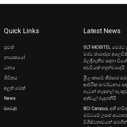
Quick Links
Latest News
පුවත්
SLT-MOBITEL මෙරට ප්
වරට ඡායාරූප අලෙවික
නායකයෝ
මිලදීගැනීම සඳහා විශ
ධනය
අඩවියක් හදුන්වාදෙයි
ජීවිතය
ශ‍්‍රී ලංකාවේ තිරසාර ස
ආර්ථික සංවර්ධනය සඳ
අලූත් යමක්
හැටන් නැෂනල් බැංක
News
අත්වැල් බැඳගනියි
செய்தி
BCI Campus, අති නවී
මට්ටමේ උසස් අධ්‍යා
විශිෂ්ටතාවයන් සමගින