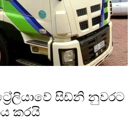
රේලියාවේ සිඩ්නි නුවරට
ය කරයි