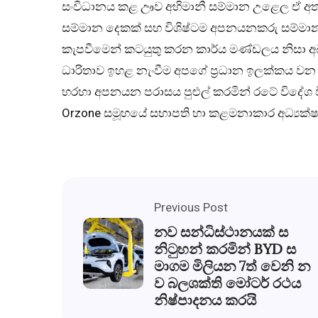
සංවිධානය කළ ඌව අභිමානී සම්මාන උළෙල ඒ අතරින
සම්මාන දෙකක් සහ විශිෂ්ටම අපනයනකරු සම්මාන
කැපවීමෙන් කටයුතු කරන කාර්ය මණ්ඩලය නිසා අඛ
ධාරිතාව ඉහළ නැංවීම අපගේ ප්‍රධාන ඉලක්කය වන
හරහා අපනයන පරාසය පුළුල් කරමින් රටේ විදේශ ව
Orzone සමූහයේ සභාපති හා කළමනාකාර අධ්‍යක්ෂ 
Previous Post
නව සන්ධිස්ථානයක් ස
නිටුහන් කරමින් BYD ස
මාගම මිලියන 7ත් වෙනි න
ව බලශක්ති මෝටර් රථය
නිෂ්පාදනය කරයි