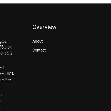
Overview
‍රථම
About
ිරීම හා
Contact
ේෂ වෙබ්
මාජ-
හා JICA,
ුව සමඟ
න
පන
්