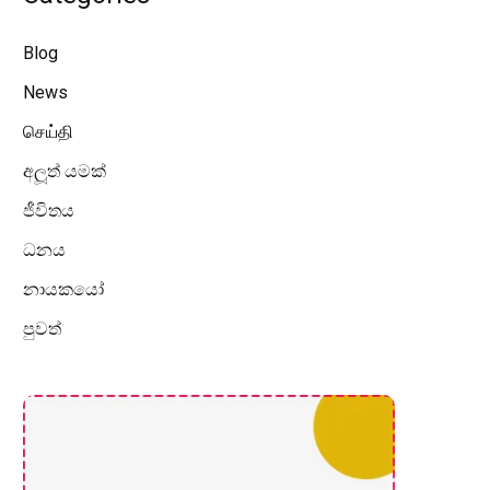
Blog
News
செய்தி
අලූත් යමක්
ජීවිතය
ධනය
නායකයෝ
පුවත්