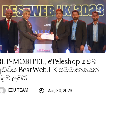
SLT-MOBITEL, eTeleshop වෙබ්
අඩවිය BestWeb.LK සම්මානයෙන්
පිදුම් ලබයි
EDU TEAM
Aug 30, 2023