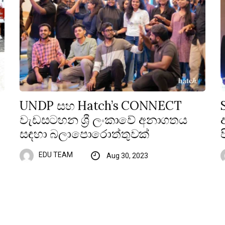
UNDP සහ Hatch’s CONNECT
වැඩසටහන ශ්‍රී ලංකාවේ අනාගතය
සඳහා බලාපොරොත්තුවක්
EDU TEAM
Aug 30, 2023