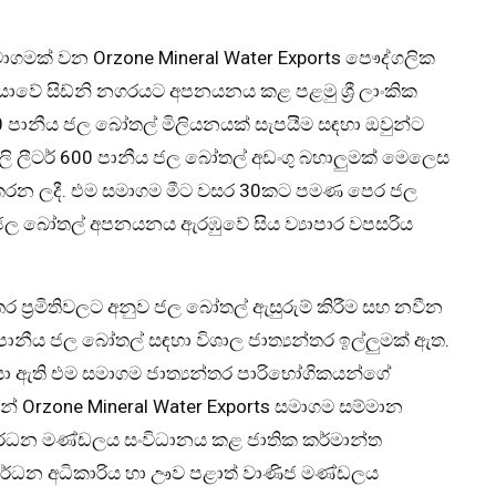
මාගමක් වන Orzone Mineral Water Exports පෞද්ගලික
ියාවේ සිඩ්නි නගරයට අපනයනය කළ පළමු ශ්‍රී ලාංකික
00 පානීය ජල බෝතල් මිලියනයක් සැපයීම සඳහා ඔවුන්ට
ලි ලීටර් 600 පානීය ජල බෝතල් අඩංගු බහාලුමක් මෙලෙස
ගත කරන ලදී. එම සමාගම මීට වසර 30කට පමණ පෙර ජල
 ජල බෝතල් අපනයනය ඇරඹුවේ සිය ව්‍යාපාර වපසරිය
ර ප්‍රමිතිවලට අනුව ජල බෝතල් ඇසුරුම් කිරීම සහ නවීන
ානීය ජල බෝතල් සඳහා විශාල ජාත්‍යන්තර ඉල්ලුමක් ඇත.
යා ඇති එම සමාගම ජාත්‍යන්තර පාරිභෝගිකයන්ගේ
මින් Orzone Mineral Water Exports සමාගම සම්මාන
ංවර්ධන මණ්ඩලය සංවිධානය කළ ජාතික කර්මාන්ත
ංවර්ධන අධිකාරිය හා ඌව පළාත් වාණිජ මණ්ඩලය