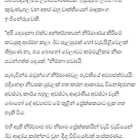
කුරුණෑගල වන අතර ඔහු වෘත්තියෙන් මෘදුකාංග
ඉංජිනේරුවෙකි.
“අපි දෙදෙනා එක්ව අන්තර්ගතයන් නිර්මාණය කිරීමේ
කටයුතු ආරම්භ කළා. ඊට සැලසුමක් හෝ වැඩපිළිවෙලක්
තිබුණෙ නෑ. එය බොහෝ වෙලාවට කම්මැලිකම නිසා
පටන්ගත්ත දෙයක්. ”නිම්නා පවසයි.
සැබැවින්ම ඔවුන්ගේ නිර්මාණවල පැවතියේ අව්‍යාජත්වයයි.
එදිනෙදා නිවසක යුවලක් ගත කරන ආකාරය, විනෝදජනක
අවස්ථා, කාර්ය බහුල අවස්ථා, ආදරණීය අවස්ථා වැනි
බොහෝ දේ අව්‍යාජව මේ තුළින් ප්‍රේක්ෂකයාට දැක ගත
හැකි විය.
එහි ඇති නිර්ව්‍යාජ බව නිසාම ප්‍රේක්ෂකයින් වැඩි වැඩියෙන්
ඊට ආදරය කරන්නට වූහ. දිගු වීඩියෝවක් සංස්කරණය