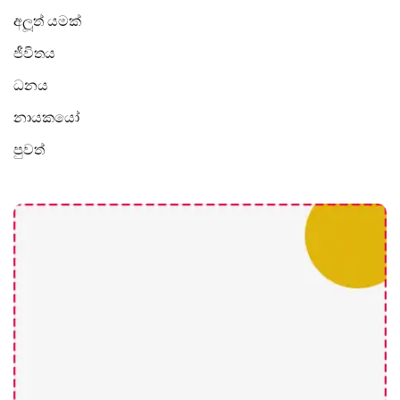
අලූත් යමක්
ජීවිතය
ධනය
නායකයෝ
පුවත්