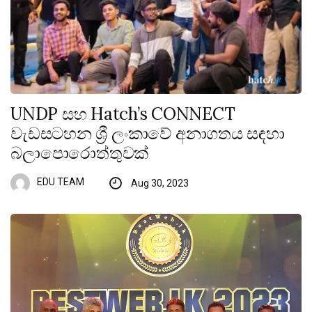
UNDP සහ Hatch’s CONNECT
වැඩසටහන ශ්‍රී ලංකාවේ අනාගතය සඳහා
බලාපොරොත්තුවක්
EDU TEAM
Aug 30, 2023