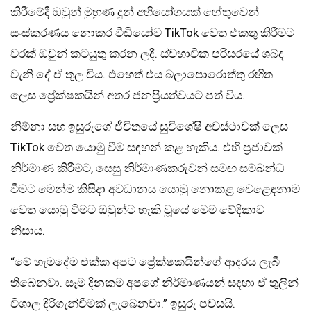
කිරීමේදී ඔවුන් මුහුණ දුන් අභියෝගයක් හේතුවෙන්
සංස්කරණය නොකර වීඩියෝව TikTok වෙත එකතු කිරීමට
වරක් ඔවුන් කටයුතු කරන ලදී. ස්වභාවික පරිසරයේ ශබ්ද
වැනි දේ ඒ තුල විය. එහෙත් එය බලාපොරොත්තු රහිත
ලෙස ප්‍රේක්ෂකයින් අතර ජනප්‍රියත්වයට පත් විය.
නිම්නා සහ ඉසුරුගේ ජීවිතයේ සුවිශේෂී අවස්ථාවක් ලෙස
TikTok වෙත යොමු වීම සඳහන් කළ හැකිය. එහි ප්‍රජාවක්
නිර්මාණ කිරීමට, සෙසු නිර්මාණකරුවන් සමඟ සම්බන්ධ
වීමට මෙන්ම කිසිදා අවධානය යොමු නොකළ වෙළෙඳනාම
වෙත යොමු වීමට ඔවුන්ට හැකි වූයේ මෙම වේදිකාව
නිසාය.
“මේ හැමදේම එක්ක අපට ප්‍රේක්ෂකයින්ගේ ආදරය ලැබී
තිබෙනවා. සෑම දිනකම අපගේ නිර්මාණයන් සඳහා ඒ තුලින්
විශාල දිරිගැන්වීමක් ලැබෙනවා.” ඉසුරු පවසයි.