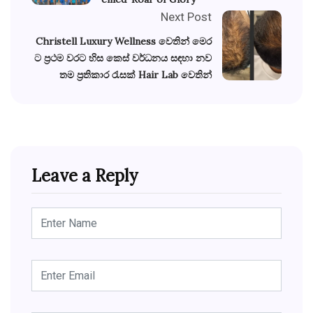
Next Post
Christell Luxury Wellness වෙතින් මෙර
ට ප්‍රථම වරට හිස කෙස් වර්ධනය සඳහා නව
තම ප්‍රතිකාර රැසක් Hair Lab වෙතින්
Leave a Reply