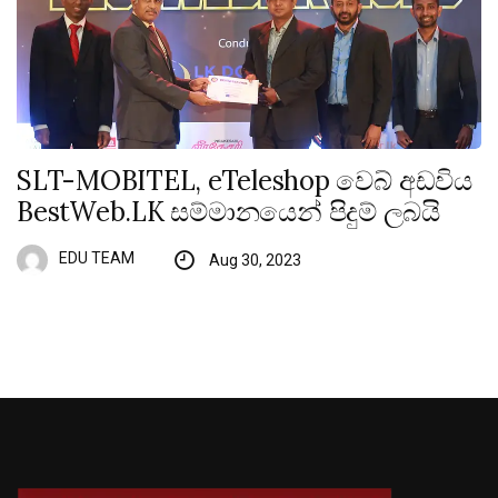
SLT-MOBITEL, eTeleshop වෙබ් අඩවිය
BestWeb.LK සම්මානයෙන් පිදුම් ලබයි
EDU TEAM
Aug 30, 2023