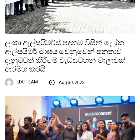
ලංකා ඇල්සයිමර්ස් පදනම විසින් ලෝක
ඇල්සයිමර් මාසය වෙනුවෙන් ජනතාව
දැනුම්වත් කිරීමේ වැඩසටහන් මාලාවක්
ආරම්භ කරයි
EDU TEAM
Aug 30, 2023