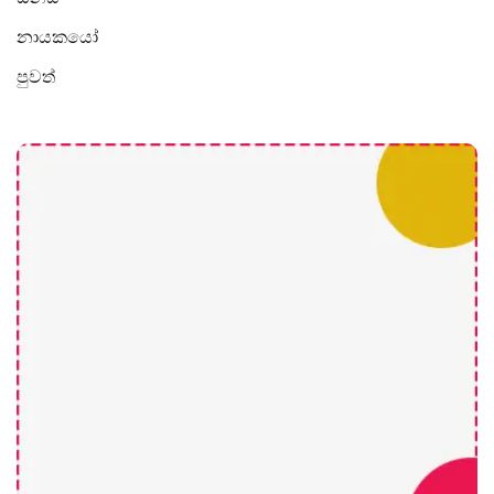
නායකයෝ
පුවත්