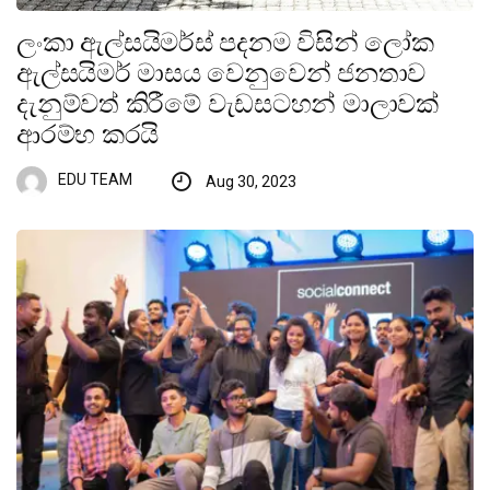
ලංකා ඇල්සයිමර්ස් පදනම විසින් ලෝක
ඇල්සයිමර් මාසය වෙනුවෙන් ජනතාව
දැනුම්වත් කිරීමේ වැඩසටහන් මාලාවක්
ආරම්භ කරයි
EDU TEAM
Aug 30, 2023