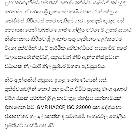
ළඟාකරගැනීමට පමණක් නොව ඉක්මවා යෑමටත් කටයුතු
කරනවා. ඒ හරහා ශ්‍රී ලංකාවේ කෘෂි ව්‍යාපාර ක්ෂේත්‍රය
ශක්තිමත් කිරීමටත් අපට හැකිවෙනවා. හුදෙක් කුකුළු මස්
අපනයනයෙන් ඔබ්බට ගොස් ගෝලීය මට්ටමේ උසස් ආහාර
නිෂ්පාදනය කිරීමට ශ්‍රී ලංකාව සතු හැකියාව ලෝකයටම
විදහා දක්වමින් රටේ ආර්ථික අභිවෘද්ධියට දායක වීම අපේ
බලාපොරොත්තුවයි″, යනුවෙන් නිව් ඇන්තනීස් ප්‍රධාන
විධායක නිලධාරී නීල් සුරවීර මහතා පැවසුවේය.
නිව් ඇන්තනීස් සමූහය, ඉහළ පෝෂණයෙන් යුත්,
ප්‍රතිජීවකවලින් තොර සහ ප්‍රණීත විවිධ සැකසූ මාංශ ආහාර
වර්ග රැසක් සමඟින් ශ්‍රී ලංකාව තුළ ජනප්‍රිය සන්නාමයක්
දිනාගෙන සිටී. GMP, HACCP, ISO 22000 සහ දේශීය හා
ජාත්‍යන්තර හලාල් සහතික ද සමාගමේ ආහාරවල ගෝලීය
ප්‍රමිතියට සාක්ෂි සපයයි.