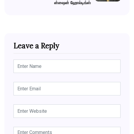
ன்ஷைன் ஹோல்டிங்ஸ்
Leave a Reply