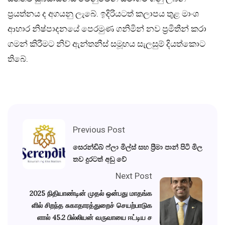
ප්‍රයත්නය ද අගයනු ලැබේ. ඉදිරියටත් කලාපය තුළ මාංශ
ආහාර නිෂ්පාදනයේ පෙරමුණ ගනිමින් නව ප්‍රමිතීන් කරා
ගමන් කිරීමට නිව් ඇන්තනීස් සමූහය සැලසුම් දියත්කොට
තිබේ.
Previous Post
සෙරන්ඩිබ් ෆ්ලා මිල්ස් සහ ප්‍රීමා පාන් පිටි මිල
තව දුරටත් අඩු වේ
Next Post
2025 நிதியாண்டின் முதல் ஒன்பது மாதங்க
ளில் சிறந்த சுகாதாரத்துறைச் செயற்பாடுக
ளால் 45.2 பில்லியன் வருவாயை ஈட்டிய ச