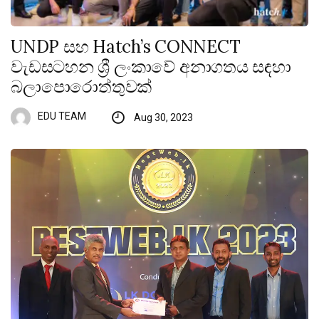
UNDP සහ Hatch’s CONNECT
වැඩසටහන ශ්‍රී ලංකාවේ අනාගතය සඳහා
බලාපොරොත්තුවක්
EDU TEAM
Aug 30, 2023