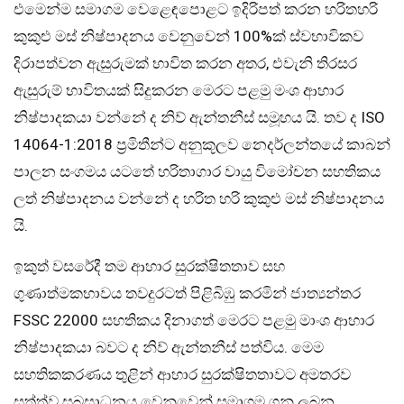
එමෙන්ම සමාගම වෙළෙඳපොළට ඉදිරිපත් කරන හරිතහරි
කුකුළු මස් නිෂ්පාදනය වෙනුවෙන් 100%ක් ස්වභාවිකව
දිරාපත්වන ඇසුරුමක් භාවිත කරන අතර, එවැනි තිරසර
ඇසුරුම් භාවිතයක් සිදුකරන මෙරට පළමු මංශ ආහාර
නිෂ්පාදකයා වන්නේ ද නිව් ඇන්තනීස් සමූහය යි. තව ද ISO
14064-1:2018 ප්‍රමිතීන්ට අනුකූලව නෙදර්ලන්තයේ කාබන්
පාලන සංගමය යටතේ හරිතාගාර වායු විමෝචන සහතිකය
ලත් නිෂ්පාදනය වන්නේ ද හරිත හරි කුකුළු මස් නිෂ්පාදනය
යි.
ඉකුත් වසරේදී තම ආහාර සුරක්ෂිතතාව සහ
ගුණාත්මකභාවය තවදුරටත් පිළිබිඹු කරමින් ජාත්‍යන්තර
FSSC 22000 සහතිකය දිනාගත් මෙරට පළමු මාංශ ආහාර
නිෂ්පාදකයා බවට ද නිව් ඇන්තනීස් පත්විය. මෙම
සහතිකකරණය තුළින් ආහාර සුරක්ෂිතතාවට අමතරව
සත්ත්ව සුබසාධනය වෙනුවෙන් සමාගම ගනු ලබන