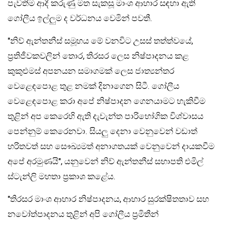
පැවතීම ආදී කරුණු මත සැකසූ මාංශ ආහාර සඳහා ඇති
ගෝලීය ඉල්ලුම ද වර්ධනය වෙමින් පවතී.
″නිව් ඇන්තනීස් සමූහය මේ වනවිට උසස් තත්ත්වයේ,
ප්‍රතිජීවකවලින් තොර, තිරසර ලෙස නිෂ්පාදනය කළ
කුකුළුමස් අපනයන සමාගමක් ලෙස ජාත්‍යන්තර
වෙළෙඳපොළ තුළ නමක් දිනාගෙන සිටී. ගෝලීය
වෙළෙඳපොළ කරා අපේ නිෂ්පාදන ගෙනයාමට හැකිවීම
තුළින් අප කෙරෙහි ඇති දැවැන්ත පාරිභෝගික විශ්වාසය
පෙන්නුම් කෙරෙනවා. සියලු දෙනා වෙනුවෙන් වඩාත්
හරිතවත් සහ සෞඛ්‍යමත් අනාගතයක් වෙනුවෙන් දායකවීම
අපේ අරමුණයි″, යනුවෙන් නිව් ඇන්තනීස් සභාපති එමිල්
ස්ටැන්ලි මහතා ප්‍රකාශ කළේය.
″තිරසර මාංශ ආහාර නිෂ්පාදනය, ආහාර සුරක්ෂිතතාව සහ
නවෝත්පාදනය තුළින් අපි ගෝලීය ප්‍රමිතීන්