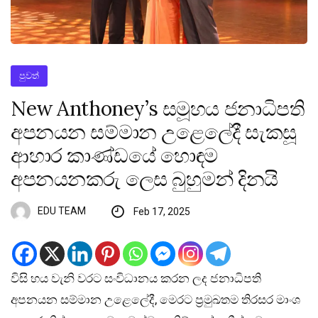
පුවත්
New Anthoney’s සමූහය ජනාධිපති
අපනයන සම්මාන උළෙලේදී සැකසූ
ආහාර කාණ්ඩයේ හොඳම
අපනයනකරු ලෙස බුහුමන් දිනයි
EDU TEAM
Feb 17, 2025
විසි හය වැනි වරට සංවිධානය කරන ලද ජනාධිපති
අපනයන සම්මාන උළෙලේදී, මෙරට ප්‍රමුඛතම තිරසර මාංශ