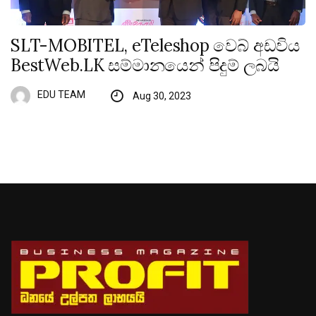
SLT-MOBITEL, eTeleshop වෙබ් අඩවිය
BestWeb.LK සම්මානයෙන් පිදුම් ලබයි
EDU TEAM
Aug 30, 2023