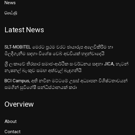
News
செய்தி
Latest News
SLT-MOBITEL මෙරට ප්‍රථම වරට ඡායාරූප අලෙවිකිරීම හා
මිලදීගැනීම සඳහා විශේෂ වෙබ් අඩවියක් හදුන්වාදෙයි
ශ‍්‍රී ලංකාවේ තිරසාර සමාජ-ආර්ථික සංවර්ධනය සඳහා JICA, හැටන්
නැෂනල් බැංකුව සමඟ අත්වැල් බැඳගනියි
BCI Campus, අති නවීන මට්ටමේ උසස් අධ්‍යාපන විශිෂ්ටතාවයන්
සමගින් සුවිශේෂී සන්ධිස්ථානයක් කරා
Overview
About
Contact