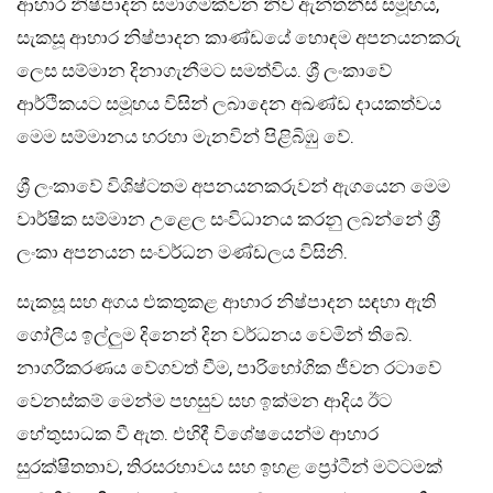
ආහාර නිෂ්පාදන සමාගමක්වන නිව් ඇන්තනීස් සමූහය,
සැකසූ ආහාර නිෂ්පාදන කාණ්ඩයේ හොඳම අපනයනකරු
ලෙස සම්මාන දිනාගැනීමට සමත්විය. ශ්‍රී ලංකාවේ
ආර්ථිකයට සමූහය විසින් ලබාදෙන අඛණ්ඩ දායකත්වය
මෙම සම්මානය හරහා මැනවින් පිළිබිඹු වේ.
ශ්‍රී ලංකාවේ විශිෂ්ටතම අපනයනකරුවන් ඇගයෙන මෙම
වාර්ෂික සම්මාන උළෙල සංවිධානය කරනු ලබන්නේ ශ්‍රී
ලංකා අපනයන සංවර්ධන මණ්ඩලය විසිනි.
සැකසූ සහ අගය එකතුකළ ආහාර නිෂ්පාදන සඳහා ඇති
ගෝලීය ඉල්ලුම දිනෙන් දින වර්ධනය වෙමින් තිබේ.
නාගරීකරණය වේගවත් වීම, පාරිභෝගික ජීවන රටාවේ
වෙනස්කම් මෙන්ම පහසුව සහ ඉක්මන ආදිය ඊට
හේතුසාධක වී ඇත. එහිදී විශේෂයෙන්ම ආහාර
සුරක්ෂිතතාව, තිරසරභාවය සහ ඉහළ ප්‍රෝටීන් මට්ටමක්