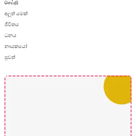
செய்தி
අලූත් යමක්
ජීවිතය
ධනය
නායකයෝ
පුවත්