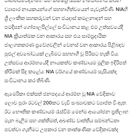
වෘත්තීයවේදීන්ගේ සහ ක්ෂේත්‍ර රැසක් නියෝජනය කරන
ව්‍යාපාර නායකයන්ගේ සහභාගීත්වයෙන් පැවැත්විණි. NIAහි
ශ්‍රී ලාංකික සහකරුවන් වන ජයදාස් කමලනාදන් සහ
පමදීසන් ගෝපාලපිල්ලේ සංවිධානය කළ එම උත්සවයේදී
NIA ක්‍රියාත්මක වන ආකාරය සහ එය සාම්ප්‍රදායික
ජාලගතකරණ ප්‍රවේශවලින් වෙනස් වන ආකාරය පිළිබඳව
පුළුල් අවබෝධයක් ලැබීමට සහභාගී වූ පිරිසට හැකි විය.
උත්සවය ආරම්භයේදී නායකත්ව කණ්ඩායම මූලික ඉදිරිපත්
කිරීමක් සිදු කළේය. NIA වර්ගයේ කණ්ඩායම් සැසියක්ද
සංවිධානය කර තිබිණි.
ඇමෙරිකා එක්සත් ජනපදයේ ආරම්භ වූ NIA වේදිකාව
ලොව පුරා රටවල් 200කට වැඩි සංඛ්‍යාවකට ව්‍යාප්ත වී ඇත.
ඊට භෞතික කණ්ඩායම් රැස්වීම් මෙන්ම ආයෝජන ප්‍රතිලාභ
මැන බැලීම සහ ශක්තිමත්, අඛණ්ඩ වෘත්තීය සම්බන්ධතා
පවත්වා ගැනීමට උපකාර වන තාක්ෂණික වේදිකාවක්ද