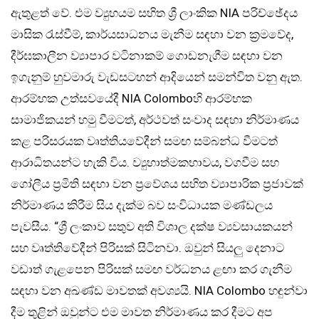
ඇතුළත් වේ. එම ව්‍යුහයම සහිත ශ්‍රී ලාංකික NIA පරිච්ඡේදය
මාසික රැස්වීම්, කාර්යසාධනය මැනීම සඳහා වන ක්‍රමවේද,
දීර්ඝකාලීන ව්‍යාපාර වටිනාකම් ගොඩනැගීම සඳහා වන
ඉගැනුම් හුවමාරු වැඩසටහන් ආදියෙන් සමන්විත වනු ඇත.
ආරම්භක උත්සවයේදී NIA Colomboහි ආරම්භක
සාමාජිකයන් හමු වීමටත්, අර්ථවත් සංවාද සඳහා නිර්මාණය
කළ පරිසරයක වෘත්තියවේදීන් සමඟ සම්බන්ධ වීමටත්
ආරාධිතයන්ට හැකි විය. ව්‍යුහාත්මකභාවය, වගවීම සහ
ගෝලීය ප්‍රමිති සඳහා වන ප්‍රවේශය සහිත ව්‍යාපාරික ප්‍රජාවක්
නිර්මාණය කිරීම සිය දැක්ම බව සංවිධායක මණ්ඩලය
පැවසීය. “ශ්‍රී ලංකාව සතුව අති විශාල දක්ෂ ව්‍යවසායකයන්
සහ වෘත්තිවේදීන් පිරිසක් සිටිනවා. ඔවුන් සියලු දෙනාට
වඩාත් ගැළපෙන පිරිසක් සමඟ වර්ධනය ළඟා කර ගැනීම
සඳහා වන අඛණ්ඩ මාවතක් අවශ්‍යයි. NIA Colombo හඳුන්වා
දීම තුළින් ඔවුන්ට එම මාවත නිර්මාණය කර දීමට අප