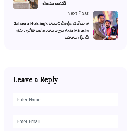
ත්සරය සමරයි
Next Post
Sahasra Holdings වසරේ විදේශ රැකියා බ
ඳවා ගැනීම් සන්නාමය ලෙස Asia Miracle
සම්මාන දිනයි
Leave a Reply