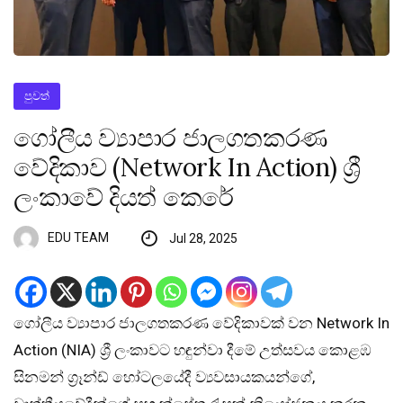
පුවත්
ගෝලීය ව්‍යාපාර ජාලගතකරණ
වේදිකාව (Network In Action) ශ්‍රී
ලංකාවේ දියත් කෙරේ
EDU TEAM
Jul 28, 2025
ගෝලීය ව්‍යාපාර ජාලගතකරණ වේදිකාවක් වන Network In
Action (NIA) ශ්‍රී ලංකාවට හඳුන්වා දීමේ උත්සවය කොළඹ
සිනමන් ග්‍රෑන්ඩ් හෝටලයේදී ව්‍යවසායකයන්ගේ,