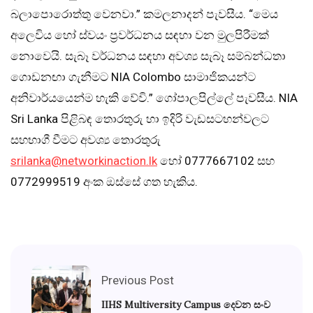
බලාපොරොත්තු වෙනවා.” කමලනාදන් පැවසීය. “මෙය
අලෙවිය හෝ ස්වයං ප්‍රවර්ධනය සඳහා වන මුලපිරීමක්
නොවෙයි. සැබෑ වර්ධනය සඳහා අවශ්‍ය සැබෑ සම්බන්ධතා
ගොඩනඟා ගැනීමට NIA Colombo සාමාජිකයන්ට
අනිවාර්යයෙන්ම හැකි වේවි.” ගෝපාලපිල්ලේ පැවසීය. NIA
Sri Lanka පිළිබඳ තොරතුරු හා ඉදිරි වැඩසටහන්වලට
සහභාගී වීමට අවශ්‍ය තොරතුරු
srilanka@networkinaction.lk
හෝ 0777667102 සහ
0772999519 අංක ඔස්සේ ගත හැකිය.
Previous Post
IIHS Multiversity Campus දෙවන සංව