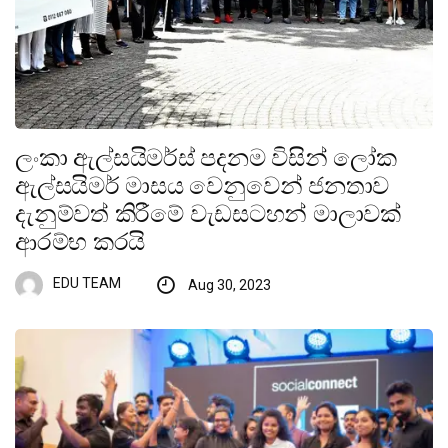
ලංකා ඇල්සයිමර්ස් පදනම විසින් ලෝක
ඇල්සයිමර් මාසය වෙනුවෙන් ජනතාව
දැනුම්වත් කිරීමේ වැඩසටහන් මාලාවක්
ආරම්භ කරයි
EDU TEAM
Aug 30, 2023