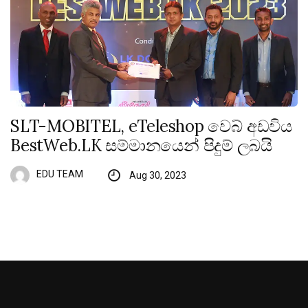
SLT-MOBITEL, eTeleshop වෙබ් අඩවිය
BestWeb.LK සම්මානයෙන් පිදුම් ලබයි
EDU TEAM
Aug 30, 2023