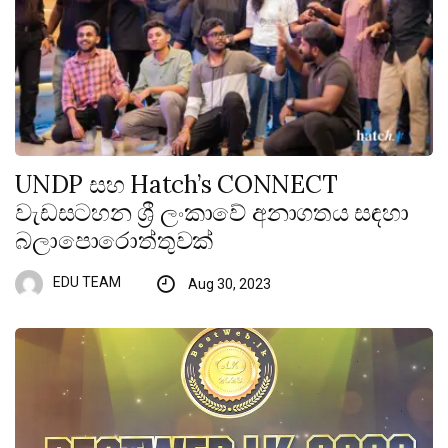
UNDP සහ Hatch’s CONNECT
වැඩසටහන ශ්‍රී ලංකාවේ අනාගතය සඳහා
බලාපොරොත්තුවක්
EDU TEAM
Aug 30, 2023