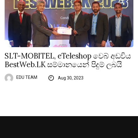
SLT-MOBITEL, eTeleshop වෙබ් අඩවිය
BestWeb.LK සම්මානයෙන් පිදුම් ලබයි
EDU TEAM
Aug 30, 2023