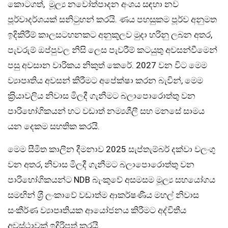
කොටගත්, මූල්‍ය නවෝත්පාදන අංශය සඳහා නව
පූර්වාදර්ශයක් සනිටුහන් කරයි. ණය පහසුකම පූර්ව අනුමත
ඉදිකිරීම් කාලසටහනකට අනුකූලව මුදා හරිනු ලබන අතර,
පැවරුම් ඔප්පුවල නිසි ලෙස පැවරීම් කටයුතු අවසන්වීමෙන්
පසු අවසාන වාරිකය නිකුත් කෙරේ. 2027 වන විට මෙම
ව්‍යාපෘතිය අවසන් කිරීමට අපේක්ෂා කරන බැවින්, මෙම
ක‍්‍රියාවලිය නිවාස මිලදී ගැනීමට බලාපොරොත්තු වන
පාරිභෝගිකයන් හට වඩාත් නම්‍යශීලී සහ මනසේ සාමය
යන දෙකම සහතික කරයි.
මෙම සීමිත කාලීන දීමනාව 2025 සැප්තැම්බර් දක්වා වලංගු
වන අතර, නිවාස මිලදී ගැනීමට බලාපොරොත්තු වන
පාරිභෝගිකයන්ට NDB බැංකුවේ අසමසම මූල්‍ය සහයෝගය
සමඟින් ශ‍්‍රී ලංකාවේ වඩාත්ම ආකර්ෂණීය මහල් නිවාස
සංකීර්ණ ව්‍යාපෘතියක ආයෝජනය කිරීමට අද්විතීය
අවස්ථාවක් ඉදිරිපත් කරයි.