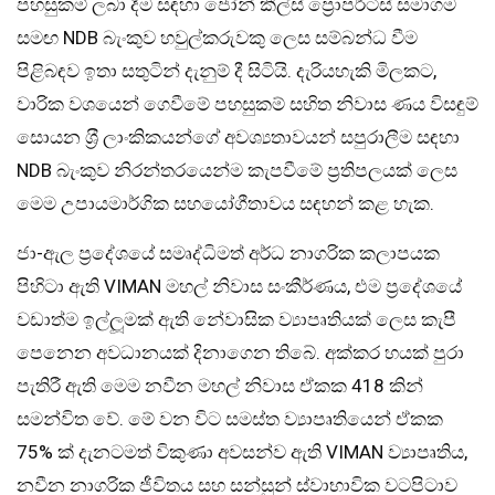
පහසුකම් ලබා දීම සඳහා ජෝන් කීල්ස් ප්‍රොපර්ටීස් සමාගම
සමඟ NDB බැංකුව හවුල්කරුවකු ලෙස සම්බන්ධ වීම
පිළිබඳව ඉතා සතුටින් දැනුම් දී සිටියි. දැරියහැකි මිලකට,
වාරික වශයෙන් ගෙවීමේ පහසුකම් සහිත නිවාස ණය විසඳුම්
සොයන ශ‍්‍රී ලාංකිකයන්ගේ අවශ්‍යතාවයන් සපුරාලීම සඳහා
NDB බැංකුව නිරන්තරයෙන්ම කැපවීමේ ප‍්‍රතිපලයක් ලෙස
මෙම උපායමාර්ගික සහයෝගීතාවය සඳහන් කළ හැක.
ජා-ඇල ප‍්‍රදේශයේ සමෘද්ධිමත් අර්ධ නාගරික කලාපයක
පිහිටා ඇති VIMAN මහල් නිවාස සංකීර්ණය, එම ප‍්‍රදේශයේ
වඩාත්ම ඉල්ලූමක් ඇති නේවාසික ව්‍යාපෘතියක් ලෙස කැපී
පෙනෙන අවධානයක් දිනාගෙන තිබේ. අක්කර හයක් පුරා
පැතිරී ඇති මෙම නවීන මහල් නිවාස ඒකක 418 කින්
සමන්විත වේ. මේ වන විට සමස්ත ව්‍යාපෘතියෙන් ඒකක
75% ක් දැනටමත් විකුණා අවසන්ව ඇති VIMAN ව්‍යාපෘතිය,
නවීන නාගරික ජීවිතය සහ සන්සුන් ස්වාභාවික වටපිටාව