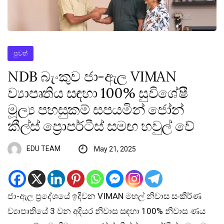
පුවත්
NDB බැංකුව ජා-ඇල VIMAN
ව්‍යාපෘතිය සඳහා 100% සුවිශේෂී
මූල්‍ය පහසුකම් සපයමින් ජෝන්
කීල්ස් ප්‍රොපර්ටීස් සමඟ හවුල් වේ
EDU TEAM
May 21, 2025
ජා-ඇල ප‍්‍රදේශයේ ඉදිවන VIMAN මහල් නිවාස සංකීර්ණ
ව්‍යාපෘතියේ 3 වන අදියර නිවාස සඳහා 100% නිවාස ණය