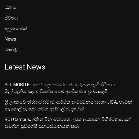
ධනය
ජීවිතය
අලූත් යමක්
News
செய்தி
Latest News
SLT-MOBITEL මෙරට ප්‍රථම වරට ඡායාරූප අලෙවිකිරීම හා
මිලදීගැනීම සඳහා විශේෂ වෙබ් අඩවියක් හදුන්වාදෙයි
ශ‍්‍රී ලංකාවේ තිරසාර සමාජ-ආර්ථික සංවර්ධනය සඳහා JICA, හැටන්
නැෂනල් බැංකුව සමඟ අත්වැල් බැඳගනියි
BCI Campus, අති නවීන මට්ටමේ උසස් අධ්‍යාපන විශිෂ්ටතාවයන්
සමගින් සුවිශේෂී සන්ධිස්ථානයක් කරා