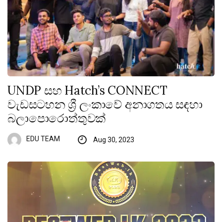
UNDP සහ Hatch’s CONNECT
වැඩසටහන ශ්‍රී ලංකාවේ අනාගතය සඳහා
බලාපොරොත්තුවක්
EDU TEAM
Aug 30, 2023