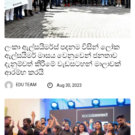
ලංකා ඇල්සයිමර්ස් පදනම විසින් ලෝක
ඇල්සයිමර් මාසය වෙනුවෙන් ජනතාව
දැනුම්වත් කිරීමේ වැඩසටහන් මාලාවක්
ආරම්භ කරයි
EDU TEAM
Aug 30, 2023