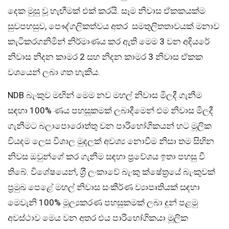
දෙක මුසු වූ හැඟීමක් එක් කරයි. සෑම නිවාස ඒකකයක්ම
සුවපහසුව, පෞද්ගලිකත්වය අතර සමතුලිතතාවයක් මනාව
කැටිකරගනිමින් නිර්මාණය කර ඇති මෙම 3 වන අදියරේ
නිවාස නිදන කාමර 2 සහ නිදන කාමර 3 නිවාස ඒකක
වශයෙන් ලබා ගත හැකිය.
NDB බැංකුව මඟින් මෙම නව මහල් නිවාස මිලදී ගැනීම
සඳහා 100% ණය පහසුකමක් ලබාදීමෙන් එම නිවාස මිලදී
ගැනීමට බලාපොරොත්තු වන පාරිභෝගිකයන් හට මූලික
වියදම ලෙස විශාල මුදලක් අවශ්‍ය නොවීම නිසා තම සිහින
නිවස ඔවුන්ගේ කර ගැනීම සඳහා ප‍්‍රවේශය ඉතා පහසු වී
තිබේ. විශේෂයෙන්, ශ‍්‍රී ලංකාවේ බැංකු ක්ෂේත‍්‍රයේ බැංකුවක්
ප‍්‍රමුඛ පෙළේ මහල් නිවාස සංකීර්ණ ව්‍යාපෘතියක් සඳහා
මෙවැනි 100% මූල්‍යකරණ පහසුකමක් ලබා දුන් පළමු
අවස්ථාව මෙය වන අතර එය පාරිභෝගිකයා මූලික