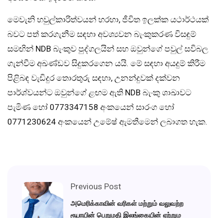
මෙවැනි හවුල්කාරිත්වයන් හරහා, ජීවිත ඉලක්ක යථාර්ථයක්
බවට පත් කරගැනීම සඳහා අවශ්‍යවන බැංකුකරණ විසඳුම්
සමඟින් NDB බැංකුව පුද්ගලයින් සහ ඔවුන්ගේ පවුල් සවිබල
ගැන්වීම අඛණ්ඩව සිදුකරගෙන යයි. මේ සඳහා අයදුම් කිරීම
පිළිබඳ වැඩිදුර තොරතුරු සඳහා, උනන්දුවක් දක්වන
පාර්ශ්වයන්ට ඔවුන්ගේ ළඟම ඇති NDB බැංකු ශාඛාවට
පැමිණ හෝ 0773347158 අංකයෙන් සාරංග හෝ
0771230624 අංකයෙන් උමේෂ් ඇමතීමෙන් ලබාගත හැක.
Previous Post
அமெரிக்காவின் வரிகள் மற்றும் வலுவற்ற
ரூபாயின் பெறுமதி இலங்கையின் ஏற்றும