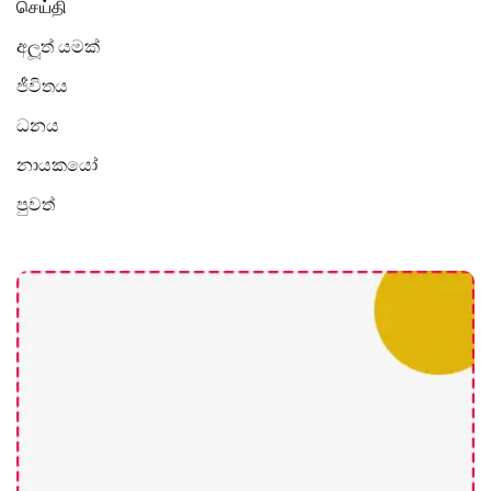
செய்தி
අලූත් යමක්
ජීවිතය
ධනය
නායකයෝ
පුවත්