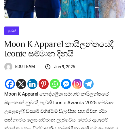
පුවත්
Moon K Apparel තායිලන්තයේදී
Iconic සම්මාන දිනයි
EDU TEAM
Jun 9, 2025
Moon K Apparel පෞද්ගලික සමාගම තායිලන්තයේ
බැංකොක් නුවරදී පැවති Iconic Awards 2025 සම්මාන
උළෙලේදී වසරේ විශිෂ්ටම විලාසිතා සහ ජීවන රටා
සන්නාමය ලෙස සම්මාන ලැබුවේය. මෙරට ඇගැළුම්
ක්ෂේත්‍රය තුළ විශ්වාසනීය නමක් දිනා ඇති එම ආයතනය