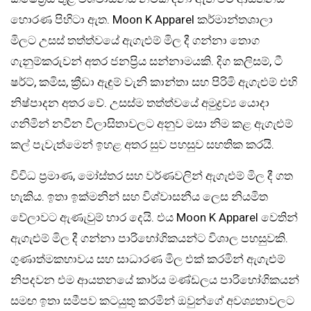
හොරණ පිහිටා ඇත. Moon K Apparel කර්මාන්තශාලා
මිලට උසස් තත්ත්වයේ ඇගැළුම් මිල දී ගන්නා තොග
ගැනුම්කරුවන් අතර ජනප්‍රිය සන්නාමයකි. දිග කලිසම්, ටී
ෂර්ට්, කමිස, ක්‍රීඩා ඇඳුම් වැනි කාන්තා සහ පිරිමි ඇගැළුම් එහි
නිෂ්පාදන අතර වේ. උසස්ම තත්ත්වයේ අමුද්‍රව්‍ය යොදා
ගනිමින් නවීන විලාසිතාවලට අනුව මසා නිම කළ ඇගැළුම්
කල් පැවැත්මෙන් ඉහළ අතර සුව පහසුව සහතික කරයි.
විවිධ ප්‍රමාණ, මෝස්තර සහ වර්ණවලින් ඇගැළුම් මිල දී ගත
හැකිය. ඉතා ඉක්මනින් සහ විශ්වාසනීය ලෙස නියමිත
වේලාවට ඇණැවුම් භාර දෙයි. එය Moon K Apparel වෙතින්
ඇගැළුම් මිල දී ගන්නා පාරිභෝගිකයන්ට විශාල පහසුවකි.
ගුණාත්මකභාවය සහ සාධාරණ මිල එක් කරමින් ඇගැළුම්
නිපදවන එම ආයතනයේ කාර්ය මණ්ඩලය පාරිභෝගිකයන්
සමඟ ඉතා සමීපව කටයුතු කරමින් ඔවුන්ගේ අවශ්‍යතාවලට