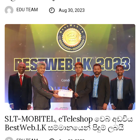
EDU TEAM
Aug 30, 2023
SLT-MOBITEL, eTeleshop වෙබ් අඩවිය
BestWeb.LK සම්මානයෙන් පිදුම් ලබයි