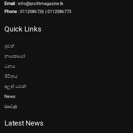
Email
: info@profitmagazine.lk
Phone :
0112086726 | 0112086773
Quick Links
පුවත්
නායකයෝ
ධනය
ජීවිතය
අලූත් යමක්
News
செய்தி
Latest News