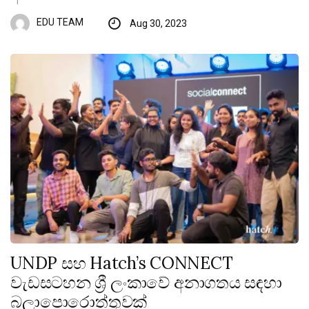
EDU TEAM
Aug 30, 2023
UNDP සහ Hatch’s CONNECT
වැඩසටහන ශ්‍රී ලංකාවේ අනාගතය සඳහා
බලාපොරොත්තුවක්