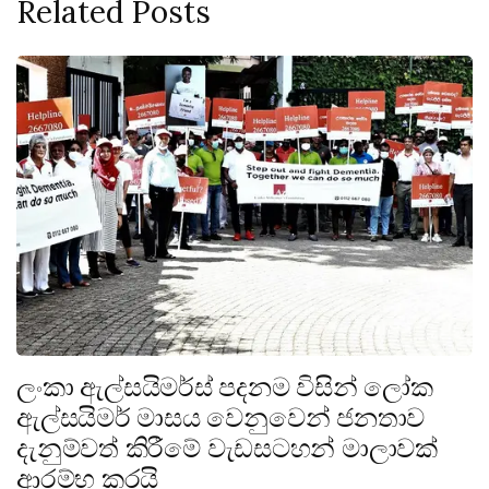
Related Posts
ලංකා ඇල්සයිමර්ස් පදනම විසින් ලෝක
ඇල්සයිමර් මාසය වෙනුවෙන් ජනතාව
දැනුම්වත් කිරීමේ වැඩසටහන් මාලාවක්
ආරම්භ කරයි