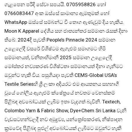
ගැළපෙන පරිදි සේවා සපයයි. 0705958826 හෝ
0766083447 අංක ඔස්සේ සාමාන්‍ය ඇමතුමක් හෝ
WhatsApp ඔස්සේ සම්බන්ධ වී තොග ඇණැවුම් දිය හැකිය.
Moon K Apparel දේශීය සහ ජාත්‍යන්තර සම්මාන රැසක් දිනා
තිබේ. 2024දී පැවති People’s Pinnacle 2024 සම්මාන
උළෙලේදී වසරේ විශිෂ්ටම ඇගැළුම් සමාගමට හිමි
සම්මානයත්, වනිතාභිමානී 2025 සම්මාන උළෙලේදී
මෝස්‌තර නව්‍යකරණ විශිෂ්ටතා සම්මානයත් දිනා ගැනීමට
ඔවුන්ට හැකි විය. පසුගියදා පැවති CEMS-Global USA’s
Textile Seriesහි ශ්‍රී ලංකා අදියරට එම ආයතනය සහභාගී
වූයේ ගෝලීය ඇගැළුම් ක්ෂේත්‍රයේ නවතම වෙනස්කම්
පිළිබඳ අවබෝධයක් ලැබීම ඉතා වැදගත් බැවිනි. Textech,
Colombo Yarn & Fabric Show, Dye+Chem Sri Lanka වැනි
වැඩසටහන්වලදී නව අමුද්‍රව්‍ය, යන්ත්‍රෝපකරණ, නිෂ්පාදන
ක්‍රමවේද පිළිබඳ පුළුල් අවබෝධයක් ලැබීමට ඔවුන්ට හැකි