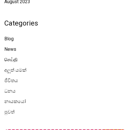
August 2023
Categories
Blog
News
செய்தி
අලූත් යමක්
ජීවිතය
ධනය
නායකයෝ
පුවත්