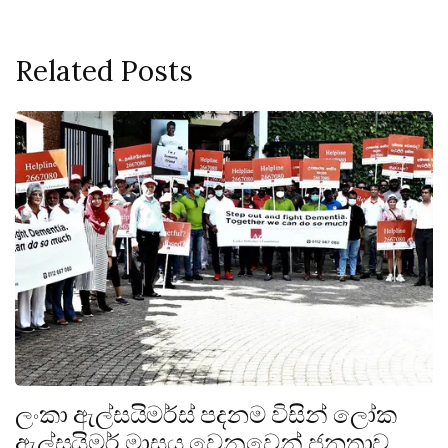
Related Posts
ලංකා ඇල්සයිමර්ස් පදනම විසින් ලෝක
ඇල්සයිමර් මාසය වෙනුවෙන් ජනතාව