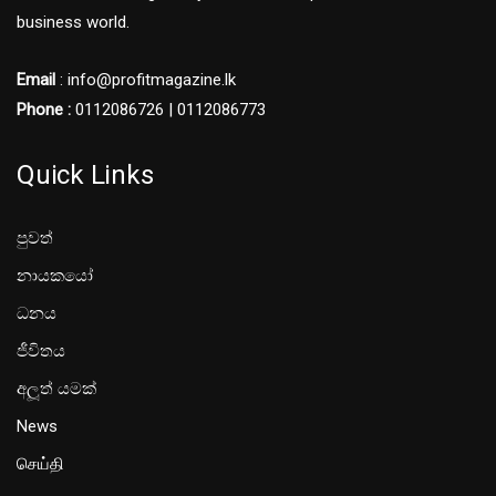
business world.
Email
: info@profitmagazine.lk
Phone :
0112086726 | 0112086773
Quick Links
පුවත්
නායකයෝ
ධනය
ජීවිතය
අලූත් යමක්
News
செய்தி