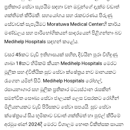
ප්‍රතිකාර සේවා සැපයීම සඳහා වන ඔවුන්ගේ දැක්ම වඩාත්
ශක්තිමත් කිරීමකි. සහයෝගය සහ රැකවරණය පිරුණු
සේවාවක් සැපැයීමට Moratuwa Medical Centerහි කාර්ය
මණ්ඩලය සහ පාරිභෝගිකයන් සාදරයෙන් පිළිගන්නා බව
Medihelp Hospitals සඳහන් කළේය.
වසර 45කට වැඩි ඉතිහාසයක් සහිත, දිවයින පුරා විහිදුණු
ශාඛා 18කට හිමිකම් කියන Medihelp Hospitals මෙරට
මූලික සහ ද්විතීයික සුව සේවා ක්ෂේත්‍රය නව මානයකට
රැගෙන යමින් සිටී. Medihelp Hospitals රෝහල්,
රසායනාගාර සහ මූලික ප්‍රතිකාර මධ්‍යස්ථාන රැසකින්
සමන්විත සෞඛ්‍ය සේවා ජාලයක් ලෙස වසරකට රෝගීන්
මිලියනයකට වැඩි පිරිසකට සේවා සපයයි. සුව සේවා
ක්ෂේත්‍රයේ සිය භූමිකාව වඩාත් ශක්තිමත් හා පුළුල් කිරීමේ
අරමුණෙන් 2024දී මෙරට විශාලම භෞත චිකිත්සක සායන