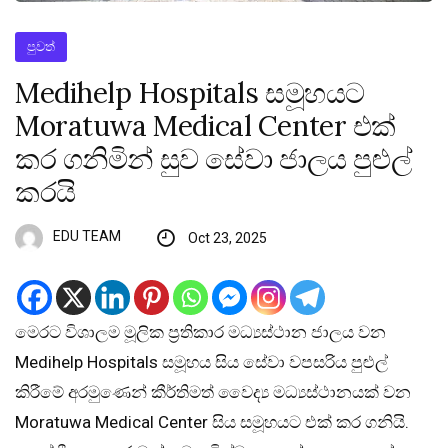
පුවත්
Medihelp Hospitals සමූහයට
Moratuwa Medical Center එක්
කර ගනිමින් සුව සේවා ජාලය පුළුල්
කරයි
EDU TEAM
Oct 23, 2025
මෙරට විශාලම මූලික ප්‍රතිකාර මධ්‍යස්ථාන ජාලය වන
Medihelp Hospitals සමූහය සිය සේවා වපසරිය පුළුල්
කිරීමේ අරමුණෙන් කීර්තිමත් වෛද්‍ය මධ්‍යස්ථානයක් වන
Moratuwa Medical Center සිය සමූහයට එක් කර ගනියි.