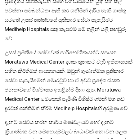
ප්‍රාදේශීය සහකරුවන් සමග විශ්වාසයෙන් යුතු සහ කල්
පවත්නා සම්බන්ධතා ඇති කර ගනිමින් දැරිය හැකි ගාස්තු
යටතේ උසස් තත්ත්වයේ ප්‍රතිකාර සේවා සැපැයීමට
Medihelp Hospitals සතු කැපවීම මේ තුළින් යළි තහවුරු
වේ.
උසස් ප්‍රමිතියේ සේවාවක් පාරිභෝගිකයන්ට සපයන
Moratuwa Medical Center දශක තුනකට වැඩි ඉතිහාසයක්
සහිත කීර්තිමත් ආයතනයකි. ඔවුන් ගුණාත්මක ප්‍රතිකාර
සේවා සැපැයීමෙන් මොරටුව හා ඒ අවට ප්‍රදේශ රැසක
ජනතාවගේ විශ්වාසය ඉහළින්ම දිනා ඇත. Moratuwa
Medical Center මෙතෙක් පැමිණි විශිෂ්ට ගමන් මග තව
දුරටත් ශක්තිමත් කිරීම Medihelp Hospitalsහි අරමුණ වේ.
දැනට සේවය කරන කාර්ය මණ්ඩලයට හෝ දැනට
ක්‍රියාත්මක වන මෙහෙයුම්වලට බාධාවක් නොවන ලෙස