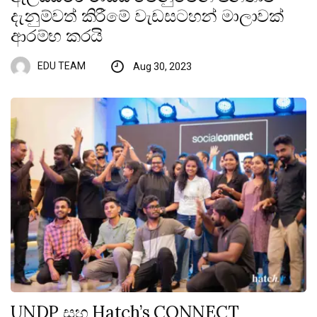
දැනුම්වත් කිරීමේ වැඩසටහන් මාලාවක්
ආරම්භ කරයි
EDU TEAM
Aug 30, 2023
UNDP සහ Hatch’s CONNECT