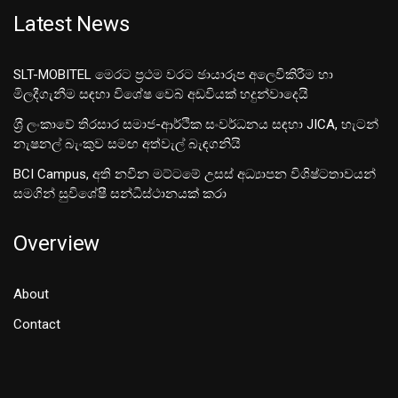
Latest News
SLT-MOBITEL මෙරට ප්‍රථම වරට ඡායාරූප අලෙවිකිරීම හා
මිලදීගැනීම සඳහා විශේෂ වෙබ් අඩවියක් හදුන්වාදෙයි
ශ‍්‍රී ලංකාවේ තිරසාර සමාජ-ආර්ථික සංවර්ධනය සඳහා JICA, හැටන්
නැෂනල් බැංකුව සමඟ අත්වැල් බැඳගනියි
BCI Campus, අති නවීන මට්ටමේ උසස් අධ්‍යාපන විශිෂ්ටතාවයන්
සමගින් සුවිශේෂී සන්ධිස්ථානයක් කරා
Overview
About
Contact