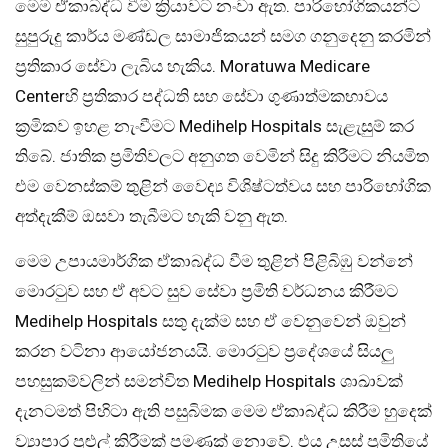
මෙම ඒකාබද්ධ වීම ක්‍රියාවට නංවා ඇත. පාරිභෝගිකයන්ට
සුපුරුදු කාර්ය මණ්ඩල සාමාජිකයන් සමග ගනුදෙනු කරමින්
ප්‍රතිකාර සේවා ලැබිය හැකිය. Moratuwa Medicare
Centerහි ප්‍රතිකාර පද්ධති සහ සේවා ගුණාත්මකභාවය
ක්‍රමිකව ඉහළ නැංවීමට Medihelp Hospitals සැළැසුම් කර
තිබේ. ජාතික ප්‍රමිතිවලට අනුගත වෙමින් සිදු කිරීමට නියමිත
එම වෙනස්කම් තුළින් වෛද්‍ය විශිෂ්ටත්වය සහ පාරිභෝගික
අත්දැකීම් ඔසවා තැබීමට හැකි වනු ඇත.
මෙම උපායමාර්ගික ඒකාබද්ධ වීම තුළින් පිළිබිඹු වන්නේ
මොරටුව සහ ඒ අවට සුව සේවා ප්‍රමිති වර්ධනය කිරීමට
Medihelp Hospitals සතු දැක්ම සහ ඒ වෙනුවෙන් ඔවුන්
කරන වටිනා ආයෝජනයයි. මොරටුව ප්‍රදේශයේ සියලු
පහසුකම්වලින් සමන්විත Medihelp Hospitals ශාඛාවක්
දැනටමත් පිහිටා ඇති පසුබිමක මෙම ඒකාබද්ධ කිරීම හුදෙක්
ව්‍යාපාර පුළුල් කිරීමක් පමණක් නොවේ. එය උසස් ප්‍රමිතියේ