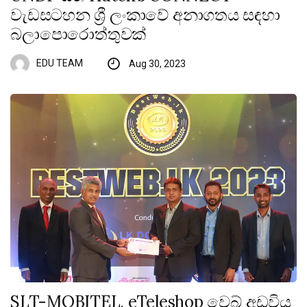
වැඩසටහන ශ්‍රී ලංකාවේ අනාගතය සඳහා
බලාපොරොත්තුවක්
EDU TEAM
Aug 30, 2023
SLT-MOBITEL, eTeleshop වෙබ් අඩවිය