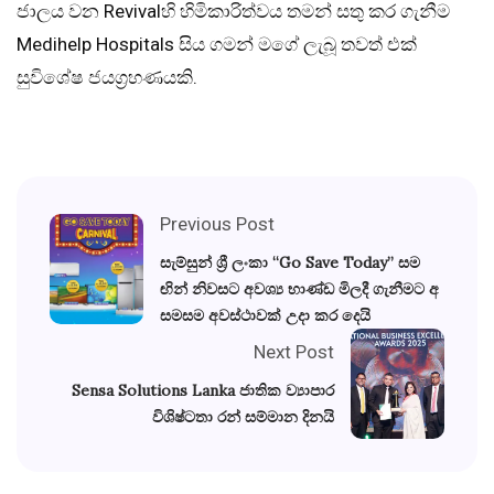
ජාලය වන Revivalහි හිමිකාරිත්වය තමන් සතු කර ගැනීම
Medihelp Hospitals සිය ගමන් මගේ ලැබූ තවත් එක්
සුවිශේෂ ජයග්‍රහණයකි.
Previous Post
සැම්සුන් ශ්‍රී ලංකා “Go Save Today” සම
ඟින් නිවසට අවශ්‍ය භාණ්ඩ මිලදී ගැනීමට අ
සමසම අවස්ථාවක් උදා කර දෙයි
Next Post
Sensa Solutions Lanka ජාතික ව්‍යාපාර
විශිෂ්ටතා රන් සම්මාන දිනයි