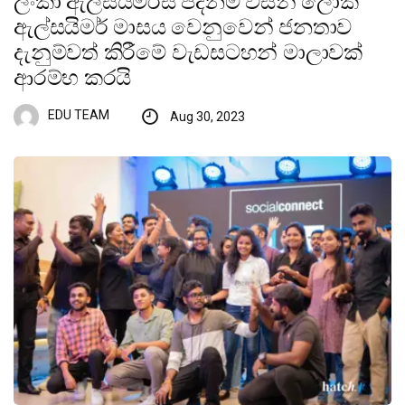
ලංකා ඇල්සයිමර්ස් පදනම විසින් ලෝක
ඇල්සයිමර් මාසය වෙනුවෙන් ජනතාව
දැනුම්වත් කිරීමේ වැඩසටහන් මාලාවක්
ආරම්භ කරයි
EDU TEAM
Aug 30, 2023