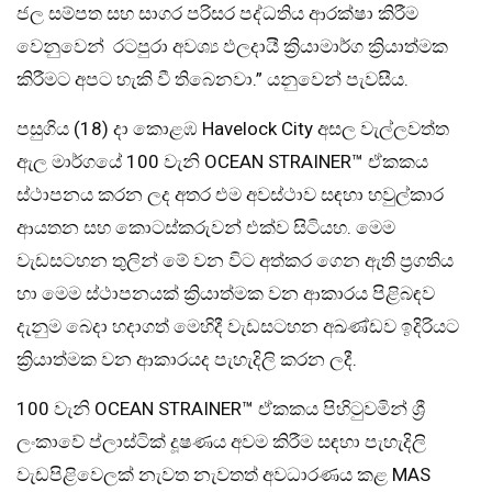
ජල සම්පත සහ සාගර පරිසර පද්ධතිය ආරක්ෂා කිරීම
වෙනුවෙන් රටපුරා අවශ්‍ය ඵලදායී ක්‍රියාමාර්ග ක්‍රියාත්මක
කිරීමට අපට හැකි වී තිබෙනවා.” යනුවෙන් පැවසීය.
පසුගිය (18) දා කොළඹ Havelock City අසල වැල්ලවත්ත
ඇල මාර්ගයේ 100 වැනි OCEAN STRAINER™ ඒකකය
ස්ථාපනය කරන ලද අතර එම අවස්ථාව සඳහා හවුල්කාර
ආයතන සහ කොටස්කරුවන් එක්ව සිටියහ. මෙම
වැඩසටහන තුලින් මේ වන විට අත්කර ගෙන ඇති ප්‍රගතිය
හා මෙම ස්ථාපනයක් ක්‍රියාත්මක වන ආකාරය පිළිබඳව
දැනුම බෙදා හදාගත් මෙහිදී වැඩසටහන අඛණ්ඩව ඉදිරියට
ක්‍රියාත්මක වන ආකාරයද පැහැදිලි කරන ලදී.
100 වැනි OCEAN STRAINER™ ඒකකය පිහිටුවමින් ශ්‍රී
ලංකාවේ ප්ලාස්ටික් දූෂණය අවම කිරීම සඳහා පැහැදිලි
වැඩපිළිවෙලක් නැවත නැවතත් අවධාරණය කළ MAS