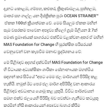
දැනට කොළඹ, ගම්පහ, කළුතර, ත්‍රිකුණාමලය, පුත්තලම,
මාතර සහ ගාල්ල යන දිස්ත්‍රික්ක පුරා OCEAN STRAINER™
ඒකක 100ක් ක්‍රියාත්මක වේ. මෙම සියලුම ඒකක මඟින්
සෑම වසරකම පාවෙන අපද්‍රව්‍ය කිලෝ ග්‍රෑම් මිලියන 2.7ක්
පමණ ප්‍රමාණයක් සාගරයට එක්වීම වළක්වන අතර ඒ මඟින්
MAS Foundation for Change හි සුරක්ෂිත පරිසරයක්
වෙනුවෙන් වන කැපවීම මනාව ප්‍රදර්ශනය වේ.
මේ පිළිබඳව අදහස් දක්වමින් MAS Foundation for Change
හි විධායක අධ්‍යක්ෂිකා ශාරිකා සේනානායක මහත්මිය
සඳහන් කර සිටියේ “අපට මෙම ජල මාර්ගයන් පිරිසිදු කළ
හැකියි. නමුත් ඊට පෙර ජල මාර්ග අපිරිසිදු වන ආකාරය
පිළිබඳව අවධානය යොමු කළ යුතුයි. විවිධ පාර්ශවයන්
සමඟ එක්ව ජලයෙහි පිරිසිදු බව පවත්වා ගැනීමට කටයුතු
කරමින් නිසි ආකාරයෙන් අපද්‍රව්‍ය බැහැර කිරීම