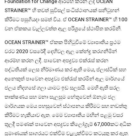
Foundation for Change ආරම්භ කරන ලද OCEAN
STRAINER™ හි තවත් සුවිසල් සංධිස්ථානයක් සනිටුහන්
කිරීමට පසුගියදා සමත් විය. ඒ OCEAN STRAINER™ හි 100
වන ඒකකය වැල්ලවත්ත ඇල පරිශ්‍රයේ ස්ථාපිත කරමිනි.
OCEAN STRAINER™ ඒකක පිහිටුවීමේ ව්‍යාපෘතිය ප්‍රථම
වරට 2020 වසරේදී දෙහිවල ඇල කේන්ද්‍ර කරගනිමින්
ආරම්භ කරන ලදී. පාවෙන අපද්‍රව්‍ය එක්රැස් කරන
පද්ධතියක් ලෙස නිර්මාණය කර ඇති මෙය, ප්ලාස්ටික් සහ
අනෙකුත් පාවෙන අපද්‍රව්‍ය එක්රැස් කරමින් ඇල මාර්ගයේ
ජලය නිදහසේ ගලා යාමට ඉඩ සලසයි. මෙහි ඇති සරල
තාක්ෂණය සහ මනා සැලසුම හේතුවෙන් ඕනෑම ජල
මාර්ගයක මෙය පහසුවෙන් ස්ථාපනය කිරීමට සහ නඩත්තු
කිරීමට හැකියාව ඇත. මෙම ව්‍යාපෘතිය මඟින් පළමු වසර
තුලදී පමණක් පාවෙන අපද්‍රව්‍ය කිලෝග්‍රෑම් 67,000කට අධික
ප්‍රමාණයක් සාගරයට එක්වීම වැළැක්වීමට කටයුතු කර ඇත.