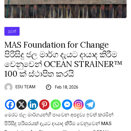
පුවත්
MAS Foundation for Change
පිරිසිදු ජල මාර්ග දැයට දායාද කිරීම
වෙනුවෙන් OCEAN STRAINER™
100 ක් ස්ථාපිත කරයි
EDU TEAM
Feb 18, 2026
මෙරට ජල මාර්ගයන්හි පාවෙන අපද්‍රව්‍ය ඉවත් කරමින්
පිරිසිදු පරිසරයක් දැයට දායාද කිරීම වෙනුවෙන් MAS