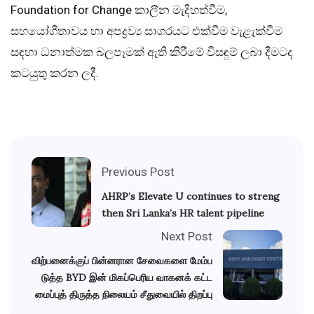
Foundation for Change කාලීන මැදිහත්වීම,
සහයෝගීතාවය හා අපද්‍රව්‍ය සාගරයට එක්වීම වැළැක්වීම
සඳහා ධනාත්මක බලපෑමක් ඇති කිරීමේ විසඳුම් ලබා දීමටද
කටයුතු කරන ලදී.
Previous Post
AHRP’s Elevate U continues to streng
then Sri Lanka’s HR talent pipeline
Next Post
விற்பனைக்குப் பின்னரான சேவைகளை மேம்ப
டுத்த BYD இன் மிகப்பெரிய வாகனக் கட்ட
மைப்புத் திருத்த நிலையம் சீதுவையில் திறப்பு