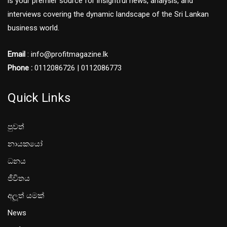
is your premier source for insightful news, analysis, and
interviews covering the dynamic landscape of the Sri Lankan
business world.
Email
: info@profitmagazine.lk
Phone :
0112086726 | 0112086773
Quick Links
පුවත්
නායකයෝ
ධනය
ජීවිතය
අලූත් යමක්
News