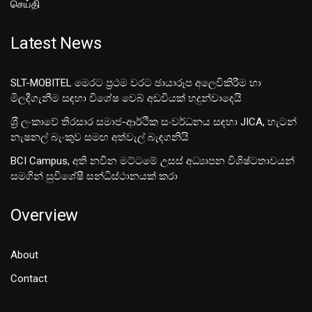
செய்தி
Latest News
SLT-MOBITEL මෙරට ප්‍රථම වරට ඡායාරූප අලෙවිකිරීම හා
මිලදීගැනීම සඳහා විශේෂ වෙබ් අඩවියක් හදුන්වාදෙයි
ශ‍්‍රී ලංකාවේ තිරසාර සමාජ-ආර්ථික සංවර්ධනය සඳහා JICA, හැටන්
නැෂනල් බැංකුව සමඟ අත්වැල් බැඳගනියි
BCI Campus, අති නවීන මට්ටමේ උසස් අධ්‍යාපන විශිෂ්ටතාවයන්
සමගින් සුවිශේෂී සන්ධිස්ථානයක් කරා
Overview
About
Contact