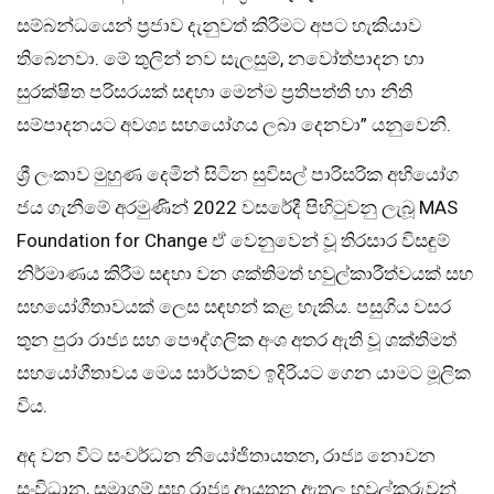
සම්බන්ධයෙන් ප්‍රජාව දැනුවත් කිරීමට අපට හැකියාව
තිබෙනවා. මේ තුලින් නව සැලසුම්, නවෝත්පාදන හා
සුරක්ෂිත පරිසරයක් සඳහා මෙන්ම ප්‍රතිපත්ති හා නීති
සම්පාදනයට අවශ්‍ය සහයෝගය ලබා දෙනවා” යනුවෙනි.
ශ්‍රී ලංකාව මුහුණ දෙමින් සිටින සුවිසල් පාරිසරික අභියෝග
ජය ගැනීමේ අරමුණින් 2022 වසරේදී පිහිටුවනු ලැබූ MAS
Foundation for Change ඒ වෙනුවෙන් වූ තිරසාර විසඳුම්
නිර්මාණය කිරීම සඳහා වන ශක්තිමත් හවුල්කාරීත්වයක් සහ
සහයෝගීතාවයක් ලෙස සඳහන් කළ හැකිය. පසුගිය වසර
තුන පුරා රාජ්‍ය සහ පෞද්ගලික අංශ අතර ඇති වූ ශක්තිමත්
සහයෝගීතාවය මෙය සාර්ථකව ඉදිරියට ගෙන යාමට මූලික
විය.
අද වන විට සංවර්ධන නියෝජිතායතන, රාජ්‍ය නොවන
සංවිධාන, සමාගම් සහ රාජ්‍ය ආයතන ඇතුලු හවුල්කරුවන්