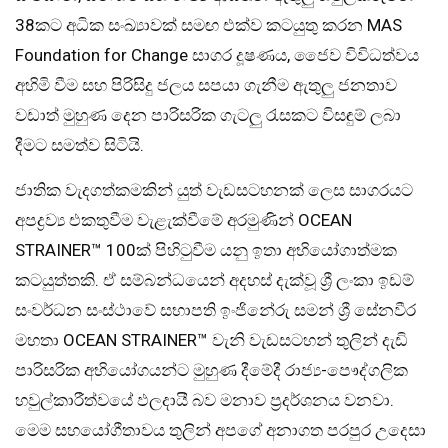
38කට අධික සංඛ්‍යාවක් සමඟ එක්ව කටයුතු කරන MAS
Foundation for Change සාගර දූෂණය, ජෛව විවිධත්වය
අහිමි වීම සහ පිරිසිදු ජලය සපයා ගැනීම ඇතුලු ජනතාව
වඩාත් මුහුණ දෙන පාරිසරික ගැටලු රැසකට විසඳුම් ලබා
දීමට සමත්ව සිටියි.
ජාතික වැදගත්කමකින් යුත් වැඩසටහනක් ලෙස සාගරයට
අපද්‍රව්‍ය එකතුවීම වැළැක්වීමේ අරමුණින් OCEAN
STRAINER™ 100ක් පිහිටුවීම යනු ඉතා අභියෝගාත්මක
කටයුත්තකි. ඒ සම්බන්ධයෙන් අදහස් දැක්වූ ශ්‍රී ලංකා ඉඩම්
සංවර්ධන සංස්ථාවේ සභාපති ඉංජිනේරු සමන් ශ්‍රී සේනවීර
මහතා OCEAN STRAINER™ වැනි වැඩසටහන් තුලින් දැඩි
පාරිසරික අභියෝගයන්ට මුහුණ දීමේදී රාජ්‍ය-පෞද්ගලික
හවුල්කාරීත්වයේ ඵලදායී බව මනාව ප්‍රදර්ශනය වනවා.
මෙම සහයෝගීතාවය තුලින් අපගේ අනාගත පරපුර උදෙසා