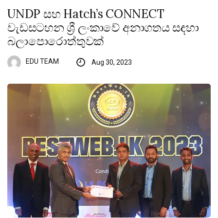
UNDP සහ Hatch’s CONNECT
වැඩසටහන ශ්‍රී ලංකාවේ අනාගතය සඳහා
බලාපොරොත්තුවක්
EDU TEAM
Aug 30, 2023