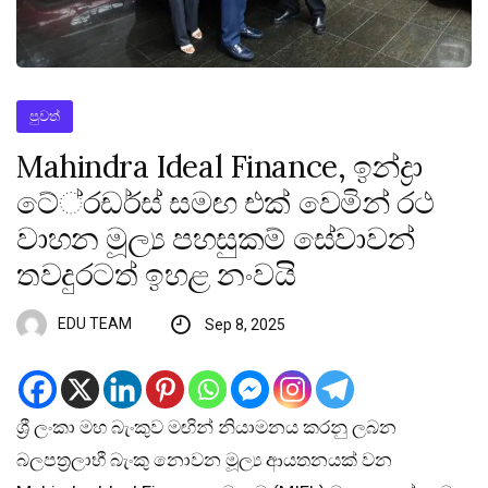
පුවත්
Mahindra Ideal Finance, ඉන්ද්‍රා
ටේ්‍රඩර්ස් සමඟ එක් වෙමින් රථ
වාහන මූල්‍ය පහසුකම් සේවාවන්
තවදුරටත් ඉහළ නංවයි
EDU TEAM
Sep 8, 2025
ශ්‍රී ලංකා මහ බැංකුව මඟින් නියාමනය කරනු ලබන
බලපත්‍රලාභී බැංකු නොවන මූල්‍ය ආයතනයක් වන