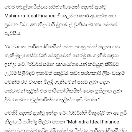
මෙම හවුල්කාරීත්වය සම්බන්ධයෙන් අදහස් දැක්වූ
Mahindra Ideal Finance හි කළමනාකාර අධ්‍යක්ෂ සහ
ප්‍රධාන විධායක නිලධාරී මුෆාඩල් චූනියා මහතා මෙසේ
පැවසීය.
“රථවාහන පාරිභෝගිකයින් වෙත පහසුවෙන් සලසා ගත
හැකි මූල්‍ය සේවාවක් වෙනුවෙන් පෙරමුණ ගැනීම සඳහා
ඉන්ද්‍රා ටේ්‍රඩර්ස් සමඟ සහයෝගයෙන් කටයුතු කිරීමට
ලැබීම පිළිබඳව ඉතාමත් සතුටුයි. තවද තරඟකාරී ලීසිං විසඳුම්
මෙන්ම රථ වාහන මිලදී ගැනීමෙන් පසුව ලබා දෙන
සේවාවන් තුළින් එම පාරිභෝගිකයින් වෙත ප්‍රතිලාභ ලබා
දීමට මෙම හවුල්කාරීත්වය තුලින් හැකි වනවා.’’
මෙහිදී අදහස් දැක්වූ ඉන්ද්‍රා ටේ්‍රඩර්ස්හි විකුණුම් හා අලෙවි
නිලධාරී හශින්ද්‍ර සිල්වා මහතා ‘’Mahindra Ideal Finance
සමඟ වන මෙම සුවිශේෂී හවුල්කාරීත්වය පාරිභෝගිකයින්ට