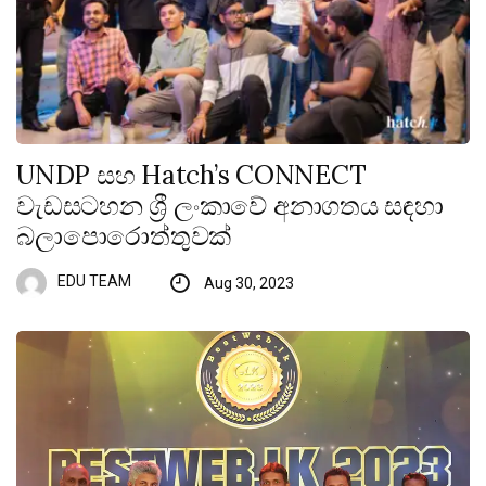
UNDP සහ Hatch’s CONNECT
වැඩසටහන ශ්‍රී ලංකාවේ අනාගතය සඳහා
බලාපොරොත්තුවක්
EDU TEAM
Aug 30, 2023