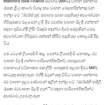
Mahindra Ideal Finance සමාගම (MIFL) වාහන සන්නාම
රැසක ශ්‍රී ලංකාවේ විශාලතම වාහන බෙදාහරින්නකු වන
ඉන්ද්‍රා ටේ්‍රඩර්ස් පුද්. සමාගම සමඟ පසුගියදා අවබෝධතා
ගිවිසුමකට එළඹෙන ලදී. දීප ව්‍යාප්ත වාහන මිලදී ගන්නන්
සඳහා සුවිශේෂී ලීසිං විසඳුම් හඳුන්වා දීමේ අරමුණින් මෙම
අවබෝධතා ගිවිසුමට අත්සන් කිරීම පසුගියදා කොළඹදී සිදු
විය.
මේ යටතේ ලියාපදිංචි කළ මෙන්ම ලියාපදිංචි නොකළ රථ
වාහන මිලදී ගන්නා පාරිභෝගිකයින්ට පහසුවෙන්
වාහනයේ වටිනාකම මත ලීසිං පහසුකම් සලසා දීමට MIFL
කටයුතු කරනු ඇත. එහිදී ඔවුන් සතු විවිධ වාහන සන්නාම
රථ වාහන මූල්‍ය සේවාවන් තුලින් ඉන්ද්‍රා ටේ්‍රඩර්ස්හි මාදිලි
රැසක රථවාහන මිලදී ගැන්ීම සඳහා පාරිභෝගිකයින්ට
අවස්ථාව උදාවනු ඇත.