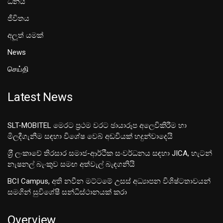
ධනය
ජීවිතය
අලූත් යමක්
News
செய்தி
Latest News
SLT-MOBITEL මෙරට ප්‍රථම වරට ඡායාරූප අලෙවිකිරීම හා
මිලදීගැනීම සඳහා විශේෂ වෙබ් අඩවියක් හදුන්වාදෙයි
ශ‍්‍රී ලංකාවේ තිරසාර සමාජ-ආර්ථික සංවර්ධනය සඳහා JICA, හැටන්
නැෂනල් බැංකුව සමඟ අත්වැල් බැඳගනියි
BCI Campus, අති නවීන මට්ටමේ උසස් අධ්‍යාපන විශිෂ්ටතාවයන්
සමගින් සුවිශේෂී සන්ධිස්ථානයක් කරා
Overview