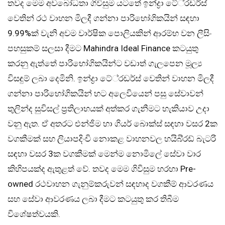
තවද මෙම අවබෝධතා ගිවිසුම යටතේ ඉන්ද්‍රා ටේ්‍රඩර්ස්
වෙතින් රථ වාහන මිලදී ගන්නා පාරිභෝගිකයින් සඳහා
9.99%ක් වැනි අවම වාර්ෂික පොලියකින් ආරම්භ වන ලීසිං
පහසුකම් සලසා දීමට Mahindra Ideal Finance කටයුතු
කරනු ඇත්තේ පාරිභෝගිකයින්ට වඩාත් ගැලපෙන මූල්‍ය
විසඳුම් ලබා දෙමිනි. ඉන්ද්‍රා ටේ්‍රඩර්ස් වෙතින් වාහන මිලදී
ගන්නා පාරිභෝගිකයින් හට අලෙවියෙන් පසු සේවාවන්
තුලින්ද සුවිසල් ප්‍රතිලාභයක් අත්කර ගැනීමට හැකියාව උදා
වනු ඇත. ඒ අතරට එන්ජිම හා ගියර් බොක්ස් සඳහා වසර 2ක
වගකීමක් සහ ලියාපදිංචි නොකළ වාහනවල හයිබි්‍රඩ් බැටරි
සඳහා වසර 3ක වගකීමක් මෙන්ම නොමිලේ සේවා වාර
කිහිපයක්ද ඇතුළත් වේ. තවද මෙම ගිවිසුම හරහා Pre-
owned රථවාහන ගැනුම්කරුවන් සඳහාද වගකීම් ආවරණය
සහ සේවා ආවරණය ලබා දීමට කටයුතු කර තිබීම
විශේෂත්වයකි.