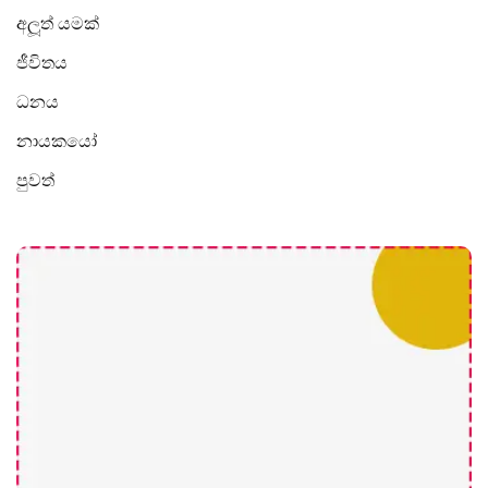
අලූත් යමක්
ජීවිතය
ධනය
නායකයෝ
පුවත්