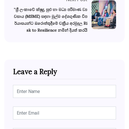
“ශ්‍රී ලංකාවේ ක්ෂුද්‍ර, සුළු හා මධ්‍ය පරිමාණ ව්‍ය
වසාය (MSME) සඳහා මුල්ම දේශගුණික විප
ර්යාසයන්ට ඔරොත්තුදීමේ චක්‍රීය අරමුදල Ri
sk to Resilience නමින් දියත් කරයි
Leave a Reply