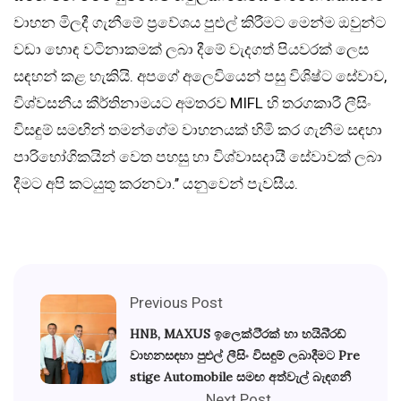
වාහන මිලදී ගැනීමේ ප්‍රවේශය පුළුල් කිරීමට මෙන්ම ඔවුන්ට
වඩා හොඳ වටිනාකමක් ලබා දීමේ වැදගත් පියවරක් ලෙස
සඳහන් කළ හැකියි. අපගේ අලෙවියෙන් පසු විශිෂ්ට සේවාව,
විශ්වසනීය කීර්තිනාමයට අමතරව MIFL හි තරගකාරී ලීසිං
විසඳුම් සමඟින් තමන්ගේම වාහනයක් හිමි කර ගැනීම සඳහා
පාරිභෝගිකයින් වෙත පහසු හා විශ්වාසදායී සේවාවක් ලබා
දීමට අපි කටයුතු කරනවා.’’ යනුවෙන් පැවසීය.
Previous Post
HNB, MAXUS ඉලෙක්ටි්‍රක් හා හයිබි්‍රඩ්
වාහනසඳහා පුළුල් ලීසිං විසඳුම් ලබාදීමට Pre
stige Automobile සමඟ අත්වැල් බැඳගනී
Next Post