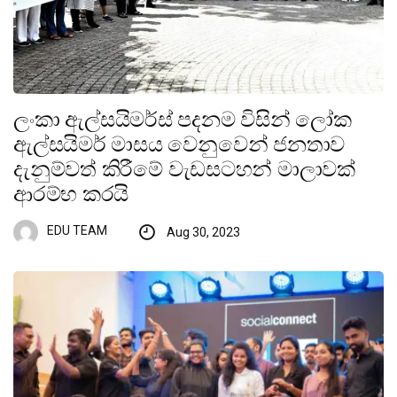
ලංකා ඇල්සයිමර්ස් පදනම විසින් ලෝක
ඇල්සයිමර් මාසය වෙනුවෙන් ජනතාව
දැනුම්වත් කිරීමේ වැඩසටහන් මාලාවක්
ආරම්භ කරයි
EDU TEAM
Aug 30, 2023