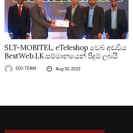
SLT-MOBITEL, eTeleshop වෙබ් අඩවිය
BestWeb.LK සම්මානයෙන් පිදුම් ලබයි
EDU TEAM
Aug 30, 2023