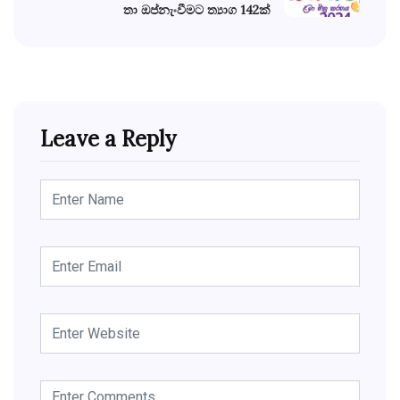
තා ඔප්නැංවීමට ත්‍යාග 142ක්
Leave a Reply