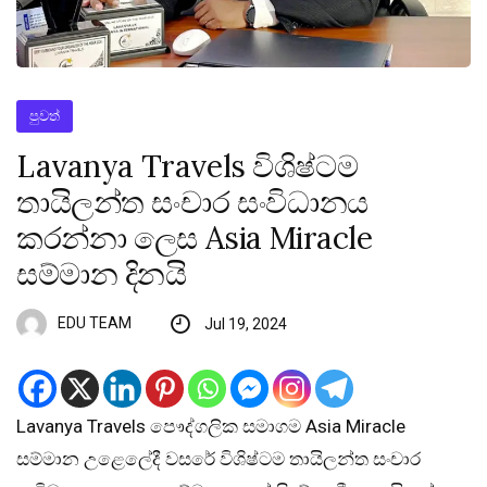
පුවත්
Lavanya Travels විශිෂ්ටම
තායිලන්ත සංචාර සංවිධානය
කරන්නා ලෙස Asia Miracle
සම්මාන දිනයි
EDU TEAM
Jul 19, 2024
Lavanya Travels පෞද්ගලික සමාගම Asia Miracle
සම්මාන උළෙලේදී වසරේ විශිෂ්ටම තායිලන්ත සංචාර