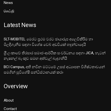
News
செய்தி
Latest News
SLT-MOBITEL මෙරට ප්‍රථම වරට ඡායාරූප අලෙවිකිරීම හා
මිලදීගැනීම සඳහා විශේෂ වෙබ් අඩවියක් හදුන්වාදෙයි
ශ‍්‍රී ලංකාවේ තිරසාර සමාජ-ආර්ථික සංවර්ධනය සඳහා JICA, හැටන්
නැෂනල් බැංකුව සමඟ අත්වැල් බැඳගනියි
BCI Campus, අති නවීන මට්ටමේ උසස් අධ්‍යාපන විශිෂ්ටතාවයන්
සමගින් සුවිශේෂී සන්ධිස්ථානයක් කරා
Overview
About
Contact