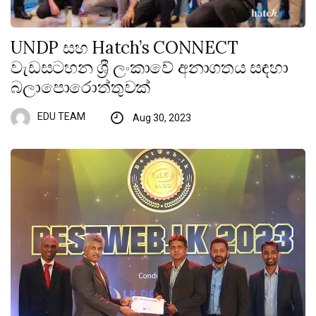
UNDP සහ Hatch’s CONNECT
වැඩසටහන ශ්‍රී ලංකාවේ අනාගතය සඳහා
බලාපොරොත්තුවක්
EDU TEAM
Aug 30, 2023