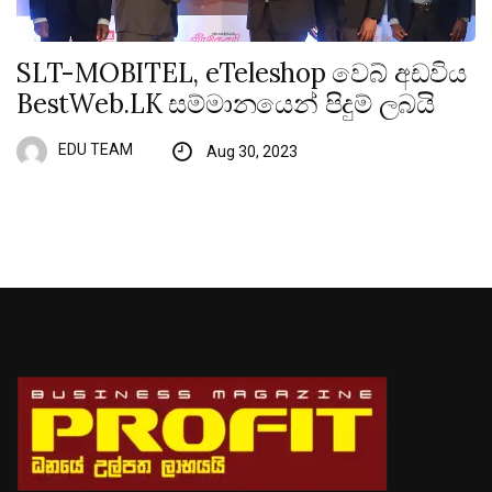
SLT-MOBITEL, eTeleshop වෙබ් අඩවිය
BestWeb.LK සම්මානයෙන් පිදුම් ලබයි
EDU TEAM
Aug 30, 2023