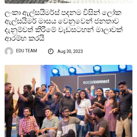
ලංකා ඇල්සයිමර්ස් පදනම විසින් ලෝක
ඇල්සයිමර් මාසය වෙනුවෙන් ජනතාව
දැනුම්වත් කිරීමේ වැඩසටහන් මාලාවක්
ආරම්භ කරයි
EDU TEAM
Aug 30, 2023