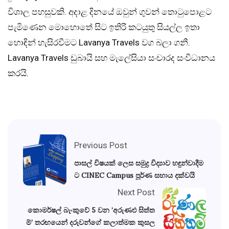
විශාල පහසුවකි. අදාළ දිනයේ ඔවුන් ගුවන් තොටුපොළට
පැමිණෙන මොහොතේ සිට ඉතිරි කටයුතු සියල්ල ඉතා
හොඳින් හැසිරවීමට Lavanya Travels වග බලා ගනී.
Lavanya Travels ඩුබායි සහ මැලේසියා සංචාරද සංවිධානය
කරයි.
Previous Post
පාසල් විෂයක් ලෙස සමුද්‍ර විද්‍යාව හඳුන්වාදීම
ට CINEC Campus පූර්ණ සහාය දක්වයි
Next Post
කොමර්ෂල් බැංකුවේ 5 වන ‘අරුණළු සිත්ත
ම්’ තරඟයෙන් දරුවන්ගේ කලාත්මක කුසල