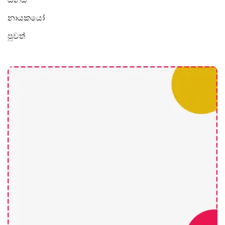
නායකයෝ
පුවත්