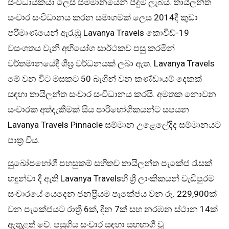
සංවිධායකයා ලෙස සම්මානයෙන් පිදුම් ලැබීය. තායිලන්ත
සංචාර සංවිධානය කරන සමාගමක් ලෙස 2014දී කුඩා
පරිමාණයෙන් ඇරැඹූ Lavanya Travels කොවිඩ්-19
වසංගතය වැනි අභියෝග සාර්ථකව පසු කරමින්
වර්තමානයේදී ශීඝ්‍ර වර්ධනයක් ලබා ඇත. Lavanya Travels
මේ වන විට මසකට 50 බැගින් වන කණ්ඩායම් දෙකක්
සඳහා තායිලන්ත සංචාර සංවිධානය කරයි. අමතක නොවන
සංචාරක අත්දැකීමක් සිය පාරිභෝගිකයන්ට සපයන
Lavanya Travels Pinnacle සම්මාන උළෙලේදීද සම්මානයට
පාත්‍ර විය.
සුඛෝපභෝගී පහසුකම් සහිතව තායිලන්ත පැකේජ රැසක්
හඳුන්වා දී ඇති Lavanya Travelsහි ශ්‍රී ලාංකිකයන් වැඩිපුරම
සංචාරයේ යෙදෙන ජනප්‍රියම පැකේජය වන රු. 229,900ක්
වන පැකේජයට රාත්‍රී 6ක්, දින 7ක් සහ නරඹන ස්ථාන 14ක්
ඇතුළත් වේ. පසුගිය සංචාර සඳහා සහභාගී වූ