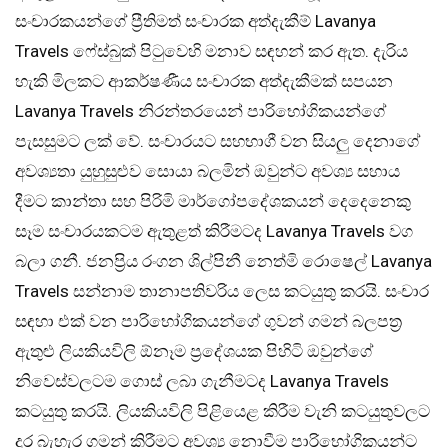
සංචාරකයන්ගේ ප්‍රීතිමත් සංචාරක අත්දැකීම් Lavanya
Travels ෆේස්බුක් පිටුවෙහි මනාව සඳහන් කර ඇත. දැරිය
හැකි මිලකට ආකර්ෂණීය සංචාරක අත්දැකීමක් සපයන
Lavanya Travels නිරන්තරයෙන් පාරිභෝගිකයන්ගේ
පැසසුමට ලක් වේ. සංචාරයට සහභාගී වන සියලු දෙනාගේ
අවශ්‍යතා යුහුසුළුව සොයා බලමින් ඔවුන්ට අවශ්‍ය සහාය
දීමට කාන්තා සහ පිරිමි මාර්ගෝපදේශකයන් දෙදෙනෙකු
සෑම සංචාරයකටම ඇතුළත් කිරීමටද Lavanya Travels වග
බලා ගනී. ජනප්‍රිය රංගන ශිල්පිනී නෙත්මි රොෂෙල් Lavanya
Travels සන්නාම තානාපතිවරිය ලෙස කටයුතු කරයි. සංචාර
සඳහා එක් වන පාරිභෝගිකයන්ගේ ගුවන් ගමන් බලපත්‍ර
ඇතුළු ලියකියවිලි ඕනෑම ප්‍රදේශයක පිහිටි ඔවුන්ගේ
නිවෙස්වලටම ගොස් ලබා ගැනීමටද Lavanya Travels
කටයුතු කරයි. ලියකියවිලි පිළියෙළ කිරීම වැනි කටයුතුවල‌ට
දුර බැහැර ගමන් කිරීමට අවශ්‍ය නොවීම පාරිභෝගිකයන්ට