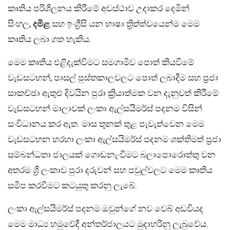
කෘතිය පරිශීලනය කිරීමේ අවස්ථාව උදාකර දෙමින්
සිංහල,
දමිළ
සහ ඉංග්‍රීසි යන භාෂා ත්‍රිත්ත්වයෙන්ම මෙම
කෘතිය ලබා ගත හැකිය.
මෙම කෘතිය එළිදැක්වීමට සමගාමීව පොත් කියවීමේ
වැඩසටහන්, පාසල් පුස්තකාලවලට පොත් ලබාදීම සහ ප්‍රජා
සාකච්ඡා ඇතුළු දිවයින පුරා ක්‍රියාත්මක වන දැනුවත් කිරීමේ
වැඩසටහන් මාලාවක් ලංකා ඇල්සයිමර්ස් පදනම විසින්
සංවිධානය කර ඇත. මාස තුනක් තුළ පැවැත්වෙන මෙම
වැඩසටහන හරහා ලංකා ඇල්සයිමර්ස් පදනම ශක්තිමත් ප්‍රජා
සම්බන්ධතා ජාලයක් ගොඩනැංවීමට බලාපොරොත්තු වන
අතරම ශ්‍රී ලංකාව පුරා දරුවන් සහ පවුල්වලට මෙම කෘතිය
සමීප කරවීමට කටයුතු කරනු ලැබේ.
ලංකා ඇල්සයිමර්ස් පදනම ඔවුන්ගේ නව වෙබ් අඩවියද
මෙම මාධ්‍ය හමුවේදී අන්තර්ජාලයට මුදාහරිනු ලැබුවේය.