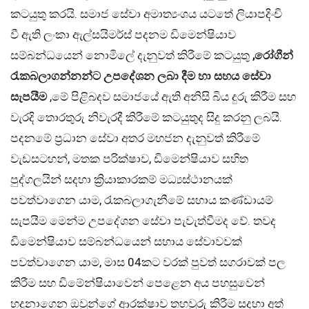
කටයුතු කරයි. සමාජ සේවා අමාත්‍යංශය යටතේ ලියාපදිංචි
වී ඇති ලංකා ඇල්සයිමර්ස් පදනම ඩිමෙන්ෂියාව
සම්බන්ධයෙන් නොමිලේ දැනුවත් කිරීමේ කටයුතු
,රෝගීන්
රැකබලාගන්නන්ට උපදේශන ලබා දීම හා සහය සේවා
සැපයීම
,මේ පිළිබදව සමාජයේ ඇති අනිසි බිය දුරු කිරීම සහ
වැරදි තොරතුරු නිවැරදී කිරීමේ කටයුතුද සිදු කරනු ලබයි.
පදනමේ ප්‍රධාන සේවා අතර මහජන දැනුවත් කිරීමේ
වැඩසටහන්, මතක පරික්ෂාව, ඩිමෙන්ෂියාව සහිත
පුද්ගලයින් සදහා ක්‍රියාකාරකම් මධ්‍යස්ථානයක්
පවත්වාගෙන යාම, රැකබලාගැනීමේ සහාය කණ්ඩායම්
සැපයීම මෙන්ම උපදේශන සේවා පැවැත්වීමද වේ. තවද
ඩිමෙන්ෂියාව සම්බන්ධයෙන් සහාය සේවාවවක්
පවත්වාගෙන යාම, මාස 04කට වරක් පුවත් සගරාවක් පල
කිරීම සහ ඩිමේන්ෂියාවෙන් පෙළෙන අය පහසුවෙන්
හදුනාගෙන ඔවුන්ගේ ආරක්ෂාව තහවුරු කිරීම සදහා අත්