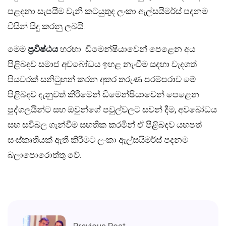
පළදනා සැපයීම වැනි කටයුතුද ලංකා ඇල්සයිමර්ස් පදනම
විසින් සිදු කරනු ලබයි.
මෙම
ප්‍රවිෂ්ඨය
හරහා ඩිමෙන්ෂියාවෙන් පෙළෙන අය
පිළිබඳව සමාජ අවබෝධය ඉහළ නැංවීම සදහා වැදගත්
පියවරක් සනිටුහන් කරන අතර තරුණ පරම්පරාව මේ
පිළිබදව දැනුවත් කිරීමෙන් ඩිමෙන්ෂියාවෙන් පෙළෙන
පුද්ගලයින්ට සහ ඔවුන්ගේ පවුල්වලට සවන් දීම, අවබෝධය
සහ සවිබල ගැන්වීම සහතික කරමින් ඒ පිළිබදව යහපත්
සංස්කෘතියක් ඇති කිරීමට ලංකා ඇල්සයිමර්ස් පදනම
බලාපොරොත්තු වේ.
Previous Post