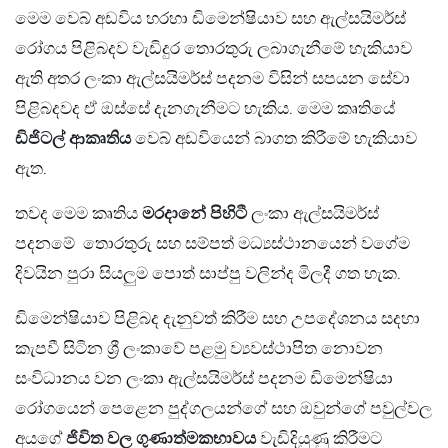
මෙම වෙබ් අඩවිය හරහා ඩිමෙන්ෂියාව සහ ඇල්සයිමර්ස්
රෝගය පිළිබදව වැඩිදුර තොරතුරු ලබාගැනීමේ හැකියාව
ඇති අතර ලංකා ඇල්සයිමර්ස් පදනම විසින් සපයන සේවා
පිළිබදවද ඒ ඔස්සේ දැනගැනීමට හැකිය. මෙම කෘතියේ
ඩිජිටල් ආකෘතිය
වෙබ් අඩවියෙන් බාගත කිරීමේ හැකියාව
ඇත.
තවද මෙම කෘතිය
මරදානේ පිහිටී
ලංකා ඇල්සයිමර්ස්
පදනමේ තොරතුරු සහ සම්පත් මධ්‍යස්ථානයෙන් වගේම
දිවයින පුරා සියලුම පොත් සාප්පු වලින්ද මිලදී ගත හැක.
ඩිමෙන්ෂියාව පිළිබද දැනුවත් කිරීම සහ උපදේශනය සදහා
කැපවී සිටින ශ්‍රී ලංකාවේ පළමු ව්‍යවස්ථාපිත නොවන
සංවිධානය වන ලංකා ඇල්සයිමර්ස් පදනම ඩිමෙන්ෂියා
රෝගයෙන් පෙළෙන පුද්ගලයන්ගේ සහ ඔවුන්ගේ පවුල්වල
අයගේ
ජිවිත වල ගුණාත්මකභාවය
වැඩිදියුණු කිරීමට