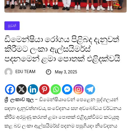
පුවත්
ඩිමෙන්ෂියා රෝගය පිළිබද දැනුවත්
කිරීමට ලංකා ඇල්සයිමර්ස්
පදනමෙන් ළමා පොතක් එළිදක්වයි
EDU TEAM
May 3, 2025
ශ්‍රී ලංකාව තුල
– ඩිමෙන්ෂියාවෙන් පෙළෙන පුද්ගලයන්
සඳහා දැනුවත්භාවය, සංවේදනය සහ අවබෝධය වර්ධනය
කිරීම අරමුණු කරගත් ළමා පොතක් එළිදැක්වීමට කටයුතු
කළ බව ලංකා ඇල්සයිමර්ස් පදනම පසුගියදා නිවේදනය