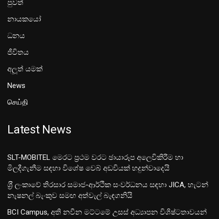
පුවත්
නායකයෝ
ධනය
ජීවිතය
අලූත් යමක්
News
செய்தி
Latest News
SLT-MOBITEL මෙරට ප්‍රථම වරට ඡායාරූප අලෙවිකිරීම හා
මිලදීගැනීම සඳහා විශේෂ වෙබ් අඩවියක් හදුන්වාදෙයි
ශ‍්‍රී ලංකාවේ තිරසාර සමාජ-ආර්ථික සංවර්ධනය සඳහා JICA, හැටන්
නැෂනල් බැංකුව සමඟ අත්වැල් බැඳගනියි
BCI Campus, අති නවීන මට්ටමේ උසස් අධ්‍යාපන විශිෂ්ටතාවයන්