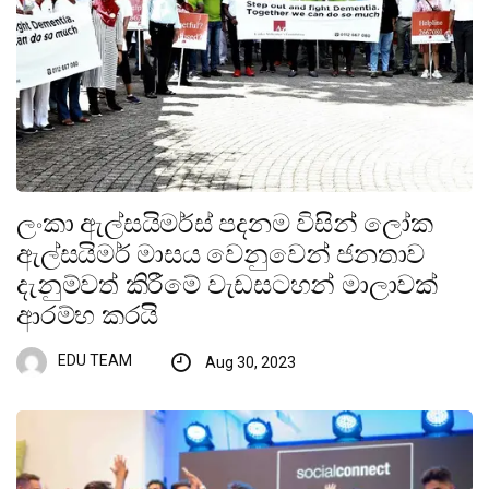
ලංකා ඇල්සයිමර්ස් පදනම විසින් ලෝක
ඇල්සයිමර් මාසය වෙනුවෙන් ජනතාව
දැනුම්වත් කිරීමේ වැඩසටහන් මාලාවක්
ආරම්භ කරයි
EDU TEAM
Aug 30, 2023