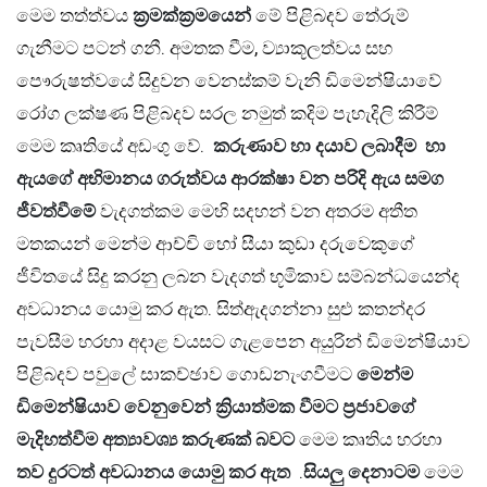
මෙම තත්ත්වය
ක්‍රමක්ක්‍රමයෙන්
මේ පිළිබදව තේරුම්
ගැනීමට පටන් ගනී. අමතක වීම, ව්‍යාකූලත්වය සහ
පෞරුෂත්වයේ සිදුවන වෙනස්කම් වැනි ඩිමෙන්ෂියාවේ
රෝග ලක්ෂණ පිළිබදව සරල නමුත් කදිම පැහැදිලි කිරීම්
මෙම කෘතියේ අඩංගු වේ.
කරුණාව හා දයාව ලබාදීම හා
ඇයගේ අභිමානය ගරුත්වය ආරක්ෂා වන පරිදි ඇය සමග
ජීවත්වීමේ
වැදගත්කම මෙහි සදහන් වන අතරම අතීත
මතකයන් මෙන්ම ආච්චි හෝ සීයා කුඩා දරුවෙකුගේ
ජීවිතයේ සිදු කරනු ලබන වැදගත් භූමිකාව සම්බන්ධයෙන්ද
අවධානය යොමු කර ඇත. සිත්ඇදගන්නා සුළු කතන්දර
පැවසීම හරහා අදාළ වයසට ගැළපෙන අයුරින් ඩිමෙන්ෂියාව
පිළිබදව පවුලේ සාකච්ඡාව ගොඩනැංගවීමට
මෙන්ම
ඩිමෙන්ෂියාව වෙනුවෙන් ක්‍රියාත්මක වීමට ප්‍රජාවගේ
මැදිහත්වීම අත්‍යාවශ්‍ය කරුණක් බවට
මෙම කෘතිය හරහා
තව දුරටත් අවධානය යොමු කර ඇත
.
සියලු දෙනාටම
මෙම