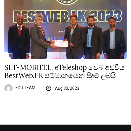
SLT-MOBITEL, eTeleshop වෙබ් අඩවිය
BestWeb.LK සම්මානයෙන් පිදුම් ලබයි
EDU TEAM
Aug 30, 2023