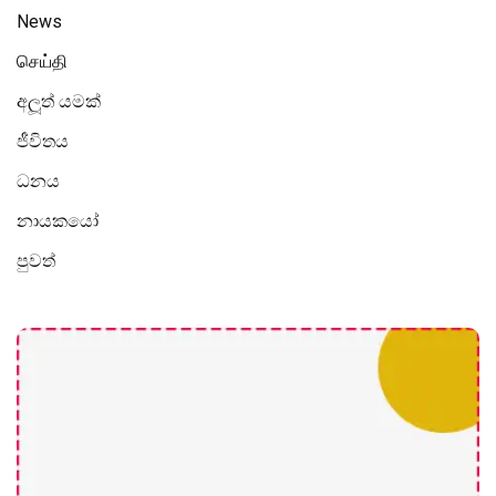
News
செய்தி
අලූත් යමක්
ජීවිතය
ධනය
නායකයෝ
පුවත්