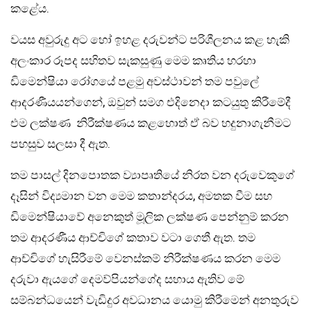
කළේය.
වයස අවුරුදු අට හෝ ඉහළ දරුවන්ට පරිශීලනය කළ හැකි
අලංකාර රූපද සහිතව සැකසුණු මෙම කෘතිය හරහා
ඩිමෙන්ෂියා රෝගයේ පළමු අවස්ථාවන් තම පවුලේ
ආදරණීයයන්ගෙන්, ඔවුන් සමග එදිනෙදා කටයුතු කිරීමේදී
එම ලක්ෂණ නිරීක්ෂණය කළහොත් ඒ බව හදුනාගැනීමට
පහසුව සලසා දී ඇත.
තම පාසල් දිනපොතක ව්‍යාපෘතියේ නිරත වන දරුවෙකුගේ
දෑසින් විද්‍යමාන වන මෙම කතාන්දරය, අමතක වීම සහ
ඩිමෙන්ෂියාවේ අනෙකුත් මූලික ලක්ෂණ පෙන්නුම් කරන
තම ආදරණීය ආච්චිගේ කතාව වටා ගෙතී ඇත. තම
ආච්චිගේ හැසිරීමේ වෙනස්කම් නිරීක්ෂණය කරන මෙම
දරුවා ඇයගේ දෙමව්පියන්ගේද සහාය ඇතිව මේ
සම්බන්ධයෙන් වැඩිදුර අවධානය යොමු කිරීමෙන් අනතුරුව