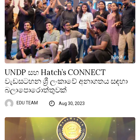
UNDP සහ Hatch’s CONNECT
වැඩසටහන ශ්‍රී ලංකාවේ අනාගතය සඳහා
බලාපොරොත්තුවක්
EDU TEAM
Aug 30, 2023