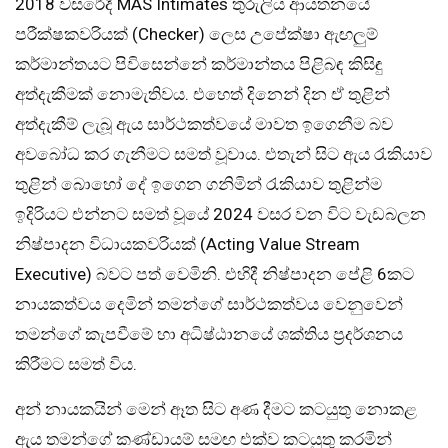
2018 වසරේදී MAS Intimates තුරුලිය ආයතනයේ
පරීක්ෂකවරියක් (Checker) ලෙස උපේක්ෂා ඇඟලුම්
කර්මාන්තයට පිවිසෙන්නේ කර්මාන්තය පිළිබඳ කිසිඳු
අත්දැකීමක් නොමැතිවය. එහෙත් දිනෙන් දින ඒ තුළින්
අත්දැකීම් ලැබූ ඇය සාර්ථකත්වයේ මාවත ඉගෙනීම බව
අවබෝධ කර ගැනීමට සමත් වූවාය. එතැන් සිට ඇය රැකියාව
තුළින් බොහෝ දේ ඉගෙන ගනිමින් රැකියාව තුළින්ම
ඉදිරියට එන්නට සමත් වූයේ 2024 වසර වන විට වැඩබලන
නිෂ්පාදන විධායකවරියක් (Acting Value Stream
Executive) බවට පත් වෙමිනි. එහිදී නිෂ්පාදන පේළි 6කට
නායකත්වය දෙමින් තමන්ගේ සාර්ථකත්වය වෙනුවෙන්
තමන්ගේ කැපවීමේ හා අධිෂ්ඨානයේ ශක්තිය ප්‍රදර්ශනය
කිරීමට සමත් විය.
අන් නායකයින් මෙන් ඈත සිට අණ දීමට කටයුතු නොකළ
ඇය තමන්ගේ කණ්ඩායම් සමඟ එක්ව කටයුතු කරමින්