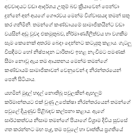
අවවාදයට වඩා ආදර්ශය උතුම් බව ක්‍රියාවෙන් පෙන්වා
දුන්නේ අන් අයගේ ගෞරවය මෙන්ම විශ්වාසයද තමන් සතු
කර ගනිමිනි. තමන්ගේ කණ්ඩායමේ සාමාජිකයින්ට වඩා
වයසින් අඩු වුවද එකමුතුබව, නිර්මාණශීලීත්වය හා වගකීම
සෑම කෙනෙක් අතරම බෙදා දෙන්නට කටයුතු කළාය. ගැටලු
විසඳීමට හෝ නිෂ්පාදන ධාරිතාව ඉහළ නැංවීමට පමණක්
සීමා නොවූ ඇය තම ආයතනය මෙන්ම තමන්ගේ
කණ්ඩායම් සාමාජිකාවන් වෙනුවෙන් ද නිරන්තරයෙන්
පෙනී සිටියාය.
යහමින් මුදල් හදල් නොතිබූ පවුලකින් ඇඟලුම්
කර්මාන්තයට එක් වුණු උපේක්ෂා නිරන්තරයෙන් තමන්ගේ
පවුලේ දියුණුව පිළිබඳව කල්පනා කළාය. ඇගේ
සාර්ථකත්වය නිසාම තමන්ගේ පියාගේ විශ්‍රාම දිවිය සුවසේ
ගත කරන්නට මඟ පෑදු, තම පවුලේ හා වෘත්තීය ප්‍රගතියේ