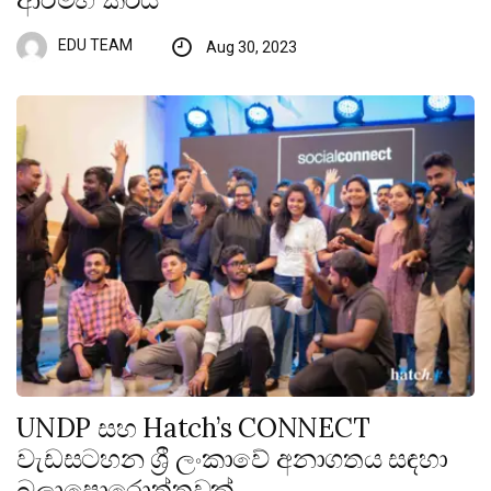
EDU TEAM
Aug 30, 2023
UNDP සහ Hatch’s CONNECT
වැඩසටහන ශ්‍රී ලංකාවේ අනාගතය සඳහා
බලාපොරොත්තුවක්