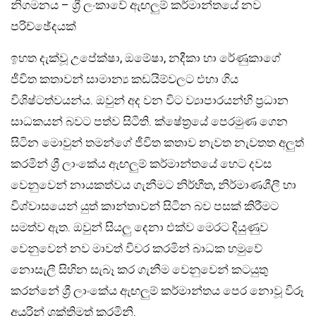
නිගමනය – ශ්‍රී ලංකාවේ ඇඟලුම් කර්මාන්තයේ නව
පරිච්ඡේදයක්
ඉහත දැක්වූ උපේක්ෂා, ඔමේෂා, නදීකා හා රේණුකාගේ
ජීවිත කතාවන් සාමාන්‍ය කඩයිම්වලට එහා ගිය
විශිෂ්ටත්වයන්ය. ඔවුන් අද වන විට ව්‍යාපාරයන්හි ප්‍රධාන
සාධකයන් බවට පත්ව සිටිති. ක්ෂේත්‍රයේ පෙරමුණ ගෙන
සිටින මොවුන් තමන්ගේ ජීවිත කතාව නැවත නැවතත අලුත්
කරමින් ශ්‍රී ලාංකේය ඇඟලුම් කර්මාන්තයේ හෙට දවස
වෙනුවෙන් නායකත්වය ගැනීමට නිර්භීත, නිර්මාණශීලී හා
විශ්වාසයෙන් යුත් කාන්තාවන් සිටින බව පසක් කිරීමට
සමත්ව ඇත. ඔවුන් සියලු දෙනා එක්ව මෙරට දියුණුව
වෙනුවෙන් නව මාවත් විවර කරමින් බාධක හමුවේ
නොසැලී සිහින සැබෑ කර ගැනීම වෙනුවෙන් කටයුතු
කරන්නේ ශ්‍රී ලාංකේය ඇඟලුම් කර්මාන්තය පෙර නොවූ විරූ
අයුරින් ශක්තිමත් කරමිනි.