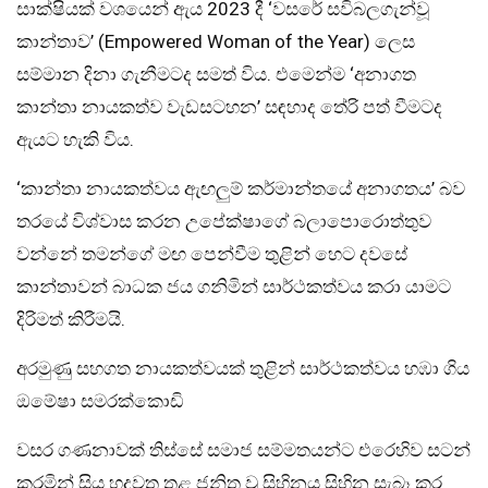
සාක්ෂියක් වශයෙන් ඇය 2023 දී ‘වසරේ සවිබලගැන්වූ
කාන්තාව’ (Empowered Woman of the Year) ලෙස
සම්මාන දිනා ගැනීමටද සමත් විය. එමෙන්ම ‘අනාගත
කාන්තා නායකත්ව වැඩසටහන’ සඳහාද තේරි පත් වීමටද
ඇයට හැකි විය.
‘කාන්තා නායකත්වය ඇඟලුම් කර්මාන්තයේ අනාගතය’ බව
තරයේ විශ්වාස කරන උපේක්ෂාගේ බලාපොරොත්තුව
වන්නේ තමන්ගේ මඟ පෙන්වීම තුළින් හෙට දවසේ
කාන්තාවන් බාධක ජය ගනිමින් සාර්ථකත්වය කරා යාමට
දිරිමත් කිරීමයි.
අරමුණු සහගත නායකත්වයක් තුළින් සාර්ථකත්වය හඹා ගිය
ඔමේෂා සමරක්කොඩි
වසර ගණනාවක් තිස්සේ සමාජ සම්මතයන්ට එරෙහිව සටන්
කරමින් සිය හදවත තුළ ජනිත වූ සිහිනය සිහින සැබෑ කර