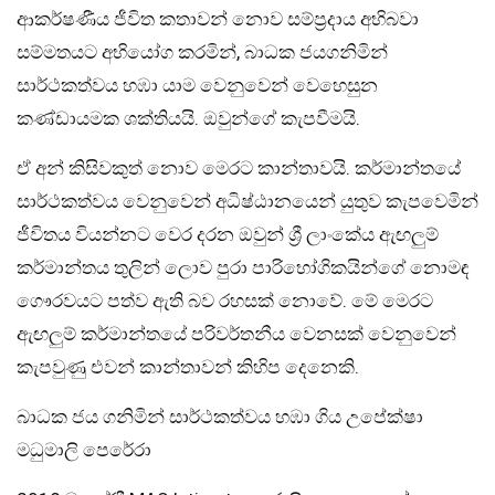
ආකර්ෂණීය ජීවිත කතාවන් නොව සම්ප්‍රදාය අභිබවා
සම්මතයට අභියෝග කරමින්, බාධක ජයගනිමින්
සාර්ථකත්වය හඹා යාම වෙනුවෙන් වෙහෙසුන
කණ්ඩායමක ශක්තියයි. ඔවුන්ගේ කැපවීමයි.
ඒ අන් කිසිවකුත් නොව මෙරට කාන්තාවයි. කර්මාන්තයේ
සාර්ථකත්වය වෙනුවෙන් අධිෂ්ඨානයෙන් යුතුව කැපවෙමින්
ජීවිතය වියන්නට වෙර දරන ඔවුන් ශ්‍රී ලාංකේය ඇඟලුම්
කර්මාන්තය තුලින් ලොව පුරා පාරිභෝගිකයින්ගේ නොමඳ
ගෞරවයට පත්ව ඇති බව රහසක් නොවේ. මේ මෙරට
ඇඟලුම් කර්මාන්තයේ පරිවර්තනීය වෙනසක් වෙනුවෙන්
කැපවුණු එවන් කාන්තාවන් කිහිප දෙනෙකි.
බාධක ජය ගනිමින් සාර්ථකත්වය හඹා ගිය උපේක්ෂා
මධුමාලි පෙරේරා