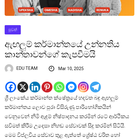
පුවත්
ඇඟලුම් කර්මාන්තයේ උන්නතිය
කාන්තාවන්ගේ කැපවීමයි
EDU TEAM
Mar 10, 2025
ශ්‍රී ලාංකේය කර්මාන්ත ක්ෂේත්‍රයේ හදවත බඳු ඇඟලුම්
කර්මාන්තය ලොව පුරා විසිරුණු පාරිභෝගිකයින්
වෙනුවෙන් නිමි ඇඳුම් නිෂ්පාදනය කරමින් රටේ ආර්ථිකය
සවිමත් කිරීම උදෙසා නිහඬ සේවාවක් සිදු කරමින් සිටියි.
මෙම විප්ලවීය සේවාව තුළ ඇත්තේ ශ්‍රේෂ්ඨ චරිත හෝ