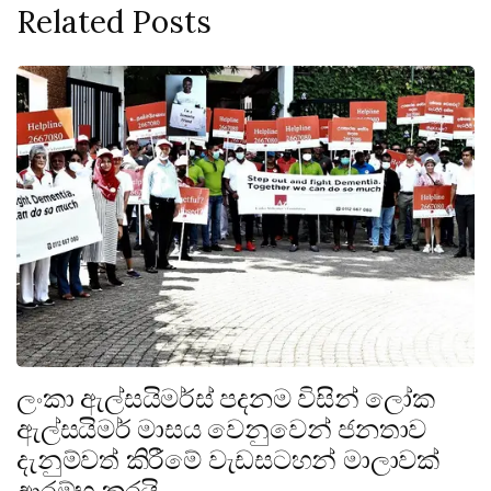
Related Posts
ලංකා ඇල්සයිමර්ස් පදනම විසින් ලෝක
ඇල්සයිමර් මාසය වෙනුවෙන් ජනතාව
දැනුම්වත් කිරීමේ වැඩසටහන් මාලාවක්
ආරම්භ කරයි