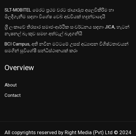
SLT-MOBITEL මෙරට ප්‍රථම වරට ඡායාරූප අලෙවිකිරීම හා
මිලදීගැනීම සඳහා විශේෂ වෙබ් අඩවියක් හදුන්වාදෙයි
ශ‍්‍රී ලංකාවේ තිරසාර සමාජ-ආර්ථික සංවර්ධනය සඳහා JICA, හැටන්
නැෂනල් බැංකුව සමඟ අත්වැල් බැඳගනියි
BCI Campus, අති නවීන මට්ටමේ උසස් අධ්‍යාපන විශිෂ්ටතාවයන්
සමගින් සුවිශේෂී සන්ධිස්ථානයක් කරා
Overview
About
Contact
All copyrights reserved by Right Media (Pvt) Ltd © 2024