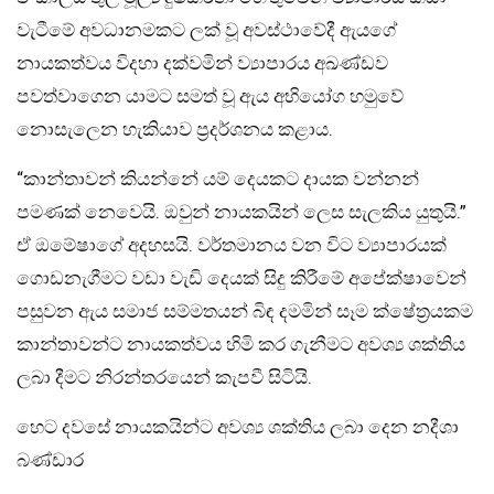
වැටීමේ අවධානමකට ලක් වූ අවස්ථාවේදී ඇයගේ
නායකත්වය විදහා දක්වමින් ව්‍යාපාරය අඛණ්ඩව
පවත්වාගෙන යාමට සමත් වූ ඇය අභියෝග හමුවේ
නොසැලෙන හැකියාව ප්‍රදර්ශනය කළාය.
“කාන්තාවන් කියන්නේ යම් දෙයකට දායක වන්නන්
පමණක් නෙවෙයි. ඔවුන් නායකයින් ලෙස සැලකිය යුතුයි.”
ඒ ඔමේෂාගේ අදහසයි. වර්තමානය වන විට ව්‍යාපාරයක්
ගොඩනැගීමට වඩා වැඩි දෙයක් සිදු කිරීමේ අපේක්ෂාවෙන්
පසුවන ඇය සමාජ සම්මතයන් බිඳ දමමින් සෑම ක්ෂේත්‍රයකම
කාන්තාවන්ට නායකත්වය හිමි කර ගැනීමට අවශ්‍ය ශක්තිය
ලබා දීමට නිරන්තරයෙන් කැපවී සිටියි.
හෙට දවසේ නායකයින්ට අවශ්‍ය ශක්තිය ලබා දෙන නදීශා
බණ්ඩාර