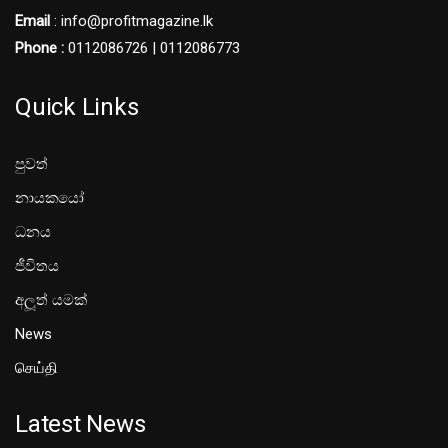
Email
: info@profitmagazine.lk
Phone :
0112086726 | 0112086773
Quick Links
පුවත්
නායකයෝ
ධනය
ජීවිතය
අලූත් යමක්
News
செய்தி
Latest News