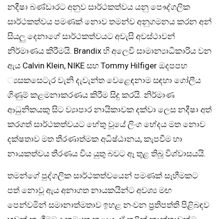
නදීෂා බණ්ඩාරට අනුව සාර්ථකත්වය යනු පෞද්ගලික
සාර්ථකත්වය පමණක් නොව තමන්ව අනුගමනය කරන අන්
සියලු දෙනාගේ සාර්ථකත්වයට අවැසි අවස්ථාවන්
නිර්මාණය කිරීමයි. Brandix හි අලෙවි සාමාන්‍යාධිකාරිය වන
ඇය Calvin Klein, NIKE සහ Tommy Hilfiger ඔදපපහ
්‍යසකසෙටැර වැනි දැවැන්ත වෙළෙඳනාම සඳහා ගෝලීය
ගිණුම් කළමනාකරණය කිරීම සිදු කරයි. නිර්මාණ
ආධුනිකයකු සිට ව්‍යාපාර නායිකාවක දක්වා ලෙස නදීෂා අත්
කරගත් සාර්ථකත්වයට හේතු වූයේ ලිංග භේදය මත නොව
දක්ෂතාව මත තීරණාත්මක අධිෂ්ඨානය, කැපවීම හා
නායකත්වය තීරණය විය යුතු බවට ඈ තුළ තිබූ විශ්වාසයයි.
තමන්ගේ පුද්ගලික සාර්ථකත්වයෙන් පමණක් සෑහීමකට
පත් නොවූ ඇය අනාගත නායකයින්ට අවශ්‍ය මඟ
පෙන්වමින් සමානාත්මතාව ඉහළ නංවන ප්‍රතිපත්ති පිළිබඳව