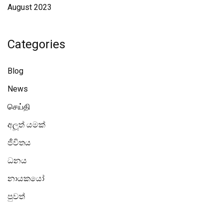
August 2023
Categories
Blog
News
செய்தி
අලූත් යමක්
ජීවිතය
ධනය
නායකයෝ
පුවත්