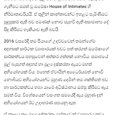
ගැනීමට සමත් වූ ඔමේෂා House of Intimates හි
නිර්මාතෘවරියයි. ඒ තුලින් කාන්තාවන්ට ඉහළට පැමිණීමට
සුදුසුකම් ඇති බව පමණක් නොව සැඟවී ඇති අසාමාන්‍ය දේ
සිදු කිරීමට හැකියාව ඇති බවයි.
2016 වසරේදී තම පියාගේ උදව්වවෙන් තමන්ගේම
අදහසක් සාර්ථක ව්‍යාපාරයක් බවට පත් කරගත් ඔමේෂාගේ
සාර්කත්වය පහසුවෙන් අත්කර ගත්තක් නොවීය. සමාජයේ
මුල් බැසගත් අදහස් හා මූල්‍ය දුෂ්කරතා ඇයට මහත්
අභියෝගයක් විය. එහෙත් ඒවායින් අධෛර්යමත් නොවී
නොබියව අභියෝගයන්ට මුහුණ දෙමින් තම ශක්තිමත් බව
හා සාර්ථකත්වය හඹා යාමේ අධිෂ්ඨානය ඔප්පු කිරීමට ඇය
සමත් විය. විශේෂයෙන් වසංගත සමයේදී ඇය මුහුණ දුන්
අභියෝගයන් ඊට උදාහරණ සපයනු ඇත.
ඒ කාලය තුල මූල්‍ය දුෂ්කරතා හේතුවෙන් ව්‍යාපාරය කඩා