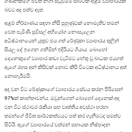
ගණනකගේ ජීවිත නගා සිටුවීමේ සාර්ථක ඇඳුම් ව්‍යාපාරයක්
බවට අද පත්ව ඇත.
ඇඳුම් නිර්මාණය සඳහා නිසි පුහුණුවක් නොමැතිව තමන්
වෙත පැමිණි සුවිසල් අභියෝග නොසැලෙන
අධිෂ්ඨානයෙන් යුතුව ජය ගත් රේණුකා ව්‍යාපාරය තුලින්
සියලු දේ ඉගෙන ගනිමින් ඉදිරියට ගියාය. බොහෝ
දෙනෙකුගේ ව්‍යාපාර කඩා වැටීමට හේතු වූ බාධක ජයගත්
ඇගේ රහස අන් කිසිවක් නොව කිසි විටෙක අධිෂ්ඨානය අත්
නොහැරීමයි.
අද වන විට රේණුකාගේ ව්‍යාපාරය සේවය කරන පිරිසෙන්
97%ක් කාන්තාවන්ය. ඔවුන්ගෙන් බොහෝ දෙනෙක් අද
වන විට ස්ථාවර රැකියා සහ වෘත්තීය අවස්ථා හරහා
තමන්ගේ ජීවිත සාර්ථකත්වයට පත් කර ගැනීමටද සමත්ව
සිටියි. ඇගේ ව්‍යාපාරයේ වත්මන් සහායක නිෂ්පාදන