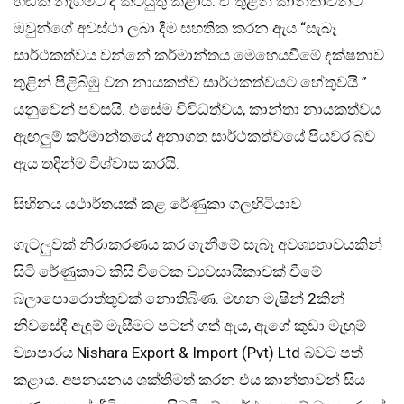
හඬක් නැගීමට ද කටයුතු කළාය. ඒ තුළින් කාන්තාවන්ට
ඔවුන්ගේ අවස්ථා ලබා දීම සහතික කරන ඇය “සැබෑ
සාර්ථකත්වය වන්නේ කර්මාන්තය මෙහෙයවීමේ දක්ෂතාව
තුළින් පිළිබිඹු වන නායකත්ව සාර්ථකත්වයට හේතුවයි ”
යනුවෙන් පවසයි. එසේම විවිධත්වය, කාන්තා නායකත්වය
ඇඟලුම් කර්මාන්තයේ අනාගත සාර්ථකත්වයේ පියවර බව
ඇය තදින්ම විශ්වාස කරයි.
සිහිනය යථාර්තයක් කළ රේණුකා ගලහිටියාව
ගැටලුවක් නිරාකරණය කර ගැනීමේ සැබෑ අවශ්‍යතාවයකින්
සිටි රේණුකාට කිසි විටෙක ව්‍යවසායිකාවක් වීමේ
බලාපොරොත්තුවක් නොතිබිණ. මහන මැෂින් 2කින්
නිවසේදී ඇඳුම් මැසීමට පටන් ගත් ඇය, ඇගේ කුඩා මැහුම්
ව්‍යාපාරය Nishara Export & Import (Pvt) Ltd බවට පත්
කළාය. අපනයනය ශක්තිමත් කරන එය කාන්තාවන් සිය