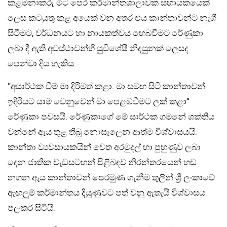
කළමනාකරු මීට පෙර කර්මාන්තශාලාවක සහායකයෙක්
ලෙස කටයුතු කළ අයෙක් වන අතර එය කාන්තාවන්ට නැගී
සිටීමට, වර්ධනයට හා නායකත්වය හෙබවීමට රේණුකා
ලබා දී ඇති අවස්ථාවන්හි සුවිශේෂී නිදසුනක් ලෙසද
පෙන්වා දිය හැකිය.
“අසාර්ථක වීම් මා දිරිමත් කළා. මා සමඟ සිටි කාන්තාවන්
ඉදිරියට යාම වෙනුවෙන් මා පෙළඹවීමට ලක් කළා”
රේණුකා පවසයි. රේණුකාගේ මේ සාර්ථක ගමනේ ශක්තිය
වන්නේ ඇය තුළ තිබූ නොසැලෙන ආත්ම විශ්වාසයයි.
කාන්තා ව්‍යවසායකයින් වෙත අරමුදල් හා පුහුණුව ලබා
දෙන ජාතික වැඩසටහන් පිළිබඳව නිරන්තරයෙන් හඬ
නගන ඇය කාන්තාවන් පෙරමුණ ගැනීම තුලින් ශ්‍රී ලංකාවේ
ඇඟලුම් කර්මාන්තය දියුණුවට පත් වනු ඇතැයි විශ්වාසය
පලකර සිටියි.