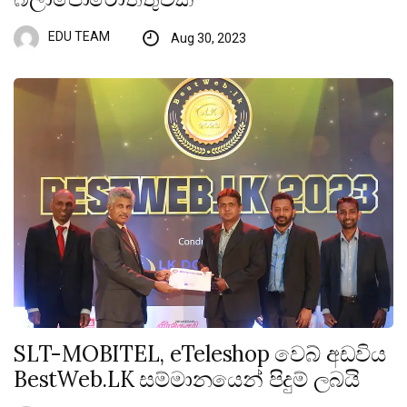
EDU TEAM
Aug 30, 2023
SLT-MOBITEL, eTeleshop වෙබ් අඩවිය
BestWeb.LK සම්මානයෙන් පිදුම් ලබයි