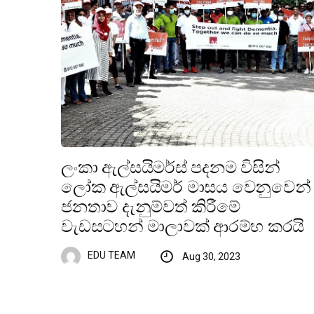
ලංකා ඇල්සයිමර්ස් පදනම විසින්
ලෝක ඇල්සයිමර් මාසය වෙනුවෙන්
ජනතාව දැනුම්වත් කිරීමේ
වැඩසටහන් මාලාවක් ආරම්භ කරයි
EDU TEAM
Aug 30, 2023