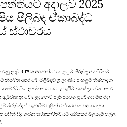
රතිපත්තියට අදාලව 2025
ිපිය පිලිබඳ ඒකාබද්ධ
යේ ස්ථාවරය
රනු ලැබූ 30%ක අන්‍යෝන්‍ය ගැලපුම් තීරුබදු අයකිරීමේ
නියමිත අතර මේ පිලිබඳව ශ්‍රී ලාංකීය ඇඟලුම් නිෂ්පාදන
යනය මෙරට විශාලතම අපනයන ඉපැයීම් ක්ෂේත්‍රය වන අතර
ක් ඇමරිකානු වෙළෙඳපොට ඇති අපගේ ප්‍රවේශය මත රඳා
ුම් තීරුබද්දක් පැනවීම තුළින් එක්සත් ජනපදය සඳහා
ිසින් සිදු කරන තරගකාරීත්වයට අහිතකර බලපෑම් එල්ල
ි.