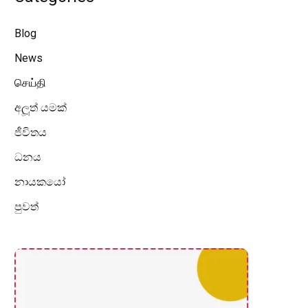
Blog
News
செய்தி
අලූත් යමක්
ජීවිතය
ධනය
නායකයෝ
පුවත්