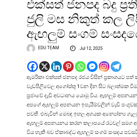
එක්සත් ජනපද බදු ප්‍
ජුලි මස නිකුත් කල ල
ඇඟලුම් සංගම් සංසද
EDU TEAM
Jul 12, 2025
ඇමරිකා එක්සත් ජනපද රජය විසින් ප්‍රකාශයට පත් ක
වැඩපිලිවෙල අගෝස්තු 1වන දින සිට බලාත්මක වීමට 
ප්‍රජාවේ දැඩි අවධානය යොමු විය. ඇඟලුම් අපන
අපගේ ඇඟලුම් අපනයන ඉපැයීම්වලින් වැඩි පංගුව
පවතී. එබැවින් මෙබඳු ඉහල අගයක අන්‍යෝන්‍ය ගැලප
ඇඟලුම් අපනයනය කරන කලාපයේ රටවල් සමග අප ව
විය හැකි බව ඒකාබද්ධ ඇඟලුම් සංගම් සංසදය පවසය