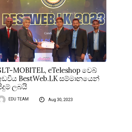
SLT-MOBITEL, eTeleshop වෙබ්
අඩවිය BestWeb.LK සම්මානයෙන්
පිදුම් ලබයි
EDU TEAM
Aug 30, 2023