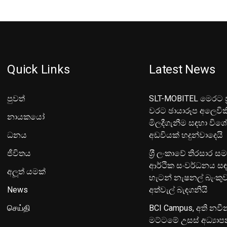
Quick Links
Latest News
පුවත්
SLT-MOBITEL මෙරට ප්
වරට ඡායාරූප අලෙවික
නායකයෝ
මිලදීගැනීම සඳහා විශ
ධනය
අඩවියක් හදුන්වාදෙයි
ජීවිතය
ශ‍්‍රී ලංකාවේ තිරසාර ස
ආර්ථික සංවර්ධනය සඳ
අලූත් යමක්
හැටන් නැෂනල් බැංක
News
අත්වැල් බැඳගනියි
செய்தி
BCI Campus, අති නවී
මට්ටමේ උසස් අධ්‍යා