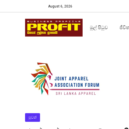
August 6, 2026
මුල් පිටුව
ජීවි
පුවත්