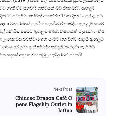
ෝජිතයින් (USTR ) සමග කල සාකච්ඡාවක ප්‍රතිඵලයක් ලෙස
නීමට හැකි වීම සුභවාදී තත්වයක් බව ඒකාබද්ධ ඇඟලුම්
 දිගටම පවත්වා ගනිමින් අගෝස්තු 1වන දිනට පෙර දැනට
ැනීම සඳහා වන රජයේ උපරිම කැපවීම ඒකාබද්ධ ඇඟලුම් සංගම්
ික මැදිහත් වීම මෙරට ඇඟලුම් කර්මාන්තයෙන්
යැපෙන ලක්ෂ
පොල
කොටස පවත්වාගෙන යෑමට සහ විශ්වාසදායි ඇඟලුම්
ුම් දාමයෙහි ලබා ඇති කීර්තිය තවදුරටත් රඳවා ගැනීමට
් සංසදයේ අදහස බව ඔවුහු වැඩිදුරටත් පවසයි.
Next Post
Chinese Dragon Café O
pens Flagship Outlet in
Jaffna