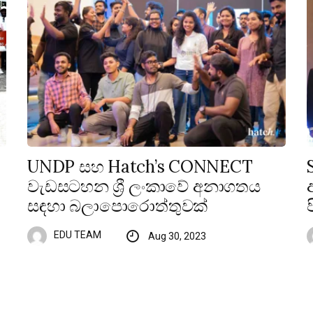
UNDP සහ Hatch’s CONNECT
වැඩසටහන ශ්‍රී ලංකාවේ අනාගතය
සඳහා බලාපොරොත්තුවක්
EDU TEAM
Aug 30, 2023