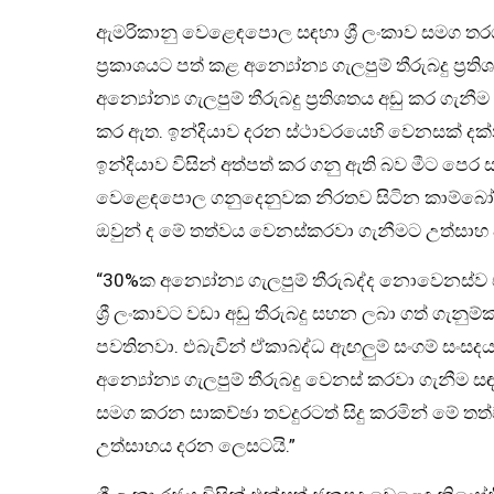
ඇමරිකානු වෙළෙඳපොල සඳහා ශ්‍රී ලංකාව සමග තර
ප්‍රකාශයට පත් කළ අන්‍යෝන්‍ය ගැලපුම් තීරුබදු ප
අන්‍යෝන්‍ය ගැලපුම් තීරුබදු ප්‍රතිශතය අඩු කර 
කර ඇත. ඉන්දියාව දරන ස්ථාවරයෙහි වෙනසක් දක්නට
ඉන්දියාව විසින් අත්පත් කර ගනු ඇති බව මීට පෙර
වෙළෙඳපොල ගනුදෙනුවක නිරතව සිටින කාම්බෝජයට පන
ඔවුන් ද මේ තත්වය වෙනස්කරවා ගැනීමට උත්සාහ දර
“30%ක අන්‍යෝන්‍ය ගැලපුම් තීරුබද්ද නොවෙනස්
ශ්‍රී ලංකාවට වඩා අඩු තීරුබදු සහන ලබා ගත් ගැන
පවතිනවා. එබැවින් ඒකාබද්ධ ඇඟලුම් සංගම් සංස
අන්‍යෝන්‍ය ගැලපුම් තීරුබදු වෙනස් කරවා ගැනීම 
සමග කරන සාකච්ඡා තවදුරටත් සිදු කරමින් මේ 
උත්සාහය දරන ලෙසටයි.”