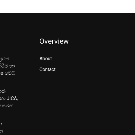
Overview
‍රථම
About
ිරීම හා
Contact
ේෂ වෙබ්
මාජ-
හා JICA,
ුව සමඟ
න
පන