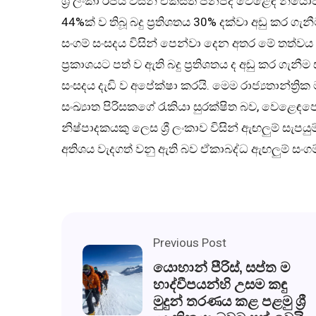
ශ්‍රී ලංකා රජය විසින් එක්සත් ජනපද වෙ‌ළෙඳ නිය
44%ක් ව තිබූ බදු ප්‍රතිශතය 30% දක්වා අඩු කර ගැ
සංගම් සංසදය විසින් පෙන්වා දෙන අතර මේ තත්වය
ප්‍රකාශයට පත් ව ඇති බදු ප්‍රතිශතය ද අඩු කර ග
සංසදය දැඩි ව අපේක්ෂා කරයි. මෙම රාජ්‍යතාන්ත්‍ර
සංඛ්‍යාත පිරිසකගේ රැකියා සුරක්ෂිත බව, වෙළෙඳ
නිෂ්පාදකයකු ලෙස ශ්‍රී ලංකාව විසින් ඇඟලුම් සැපය
අතිශය වැදගත් වනු ඇති බව ඒකාබද්ධ ඇඟලුම් සංගම
Previous Post
යොහාන් පීරිස්, සප්ත ම
හාද්වීපයන්හි උසම කඳු
මුදුන් තරණය කළ පළමු ශ්‍රී