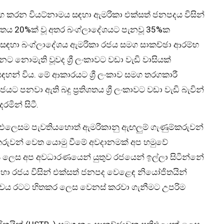
ග කරන වියට්නාමය සඳහා ඇමරිකා එක්සත් ජනපදය විසින්
්‍රතිශතය 20%ක් වූ අතර බංග්ලාදේශයට පැනවූ 35%ක
ගැනීම සඳහා බංග්ලාදේශය ඇමරිකා රජය සමග සාකච්ඡා ආරම්භ
 නොමැති වූවද ශ්‍රී ලංකාවට වඩා වැඩි වාසියක්
 සඳහන් විය. මේ ආකාරයට ශ්‍රී ලංකාව සමග තරගකාරී
වා ඇති බදු ප්‍රතිශතය ශ්‍රී ලංකාවට වඩා වැඩි බැවින්
මින් සිටී.
ව එලෙසම පැවතියහොත් ඇමරිකානු ඇඟලුම් ගැණුම්කරුවන්
ුම්කරුවන් වෙත යොමු වීමේ අවදානමක් අප හමුවේ
දය ලෙස අප අවධාරණයෙන් යුතුව රජයෙන් ඉල්ලා සිටින්නේ
සඳහා රජය විසින් එක්සත් ජනපද වෙ‌ළෙඳ නියෝජිතයින්
තත්වය රටට හිතකර ලෙස වෙනස් කරවා ගැනීමට උපරිම