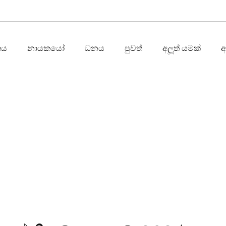
තය
නායකයෝ
ධනය
පුවත්
අලූත් යමක්