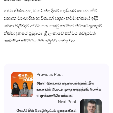
නව්‍ය නිෂ්පාදන, ඔරොත්තු දීමේ හැකියාව සහ වගකීම්
සහගත ව්‍යාපාරික භාවිතයන් සඳහා කර්මාන්තයේ ඉදිරි
ගමන පිළිබඳව අවධානය යොමු කරමින් තිරසාර ඇඟලුම්
නිෂ්පාදනයේ ප්‍රමුඛයා ශ්‍රී ලංකාවේ තත්වය තවදුරටත්
ශක්තිමත් කිරීමට මෙම සමුළුව හේතු විය.
Previous Post
அவள் ஆடையை வடிவமைக்கிறாள்: இல
ங்கையின் ஆடைத் துறை மாற்றத்தில் பெண்க
ள் முன்னணியில் உள்ளனர்
Next Post
GenAI இன் தொழில்நுட்பக் குறைபாடுகள்