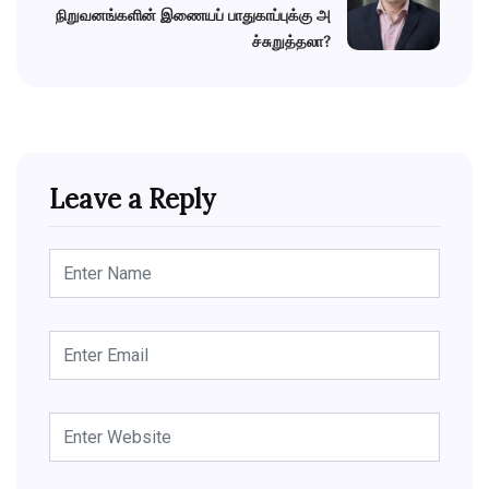
நிறுவனங்களின் இணையப் பாதுகாப்புக்கு அ
ச்சுறுத்தலா?
Leave a Reply