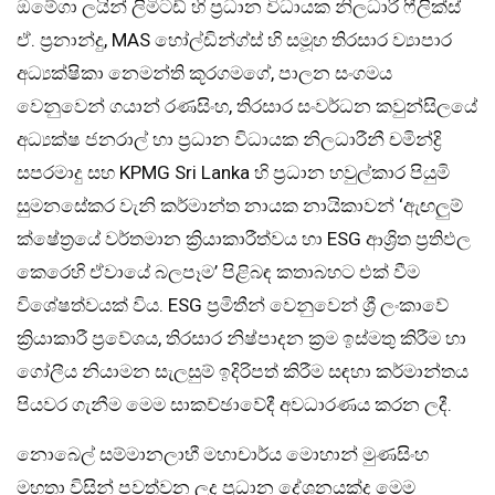
ඔමේගා ලයින් ලිමිටඩ් හි ප්‍රධාන විධායක නිලධාරී ෆීලික්ස්
ඒ. ප්‍රනාන්දු, MAS හෝල්ඩින්ග්ස් හි සමූහ තිරසාර ව්‍යාපාර
අධ්‍යක්ෂිකා නෙමන්ති කූරගමගේ, පාලන සංගමය
වෙනුවෙන් ගයාන් රණසිංහ, තිරසාර සංවර්ධන කවුන්සිලයේ
අධ්‍යක්ෂ ජනරාල් හා ප්‍රධාන විධායක නිලධාරීනී චමින්ද්‍රි
සපරමාදු සහ KPMG Sri Lanka හි ප්‍රධාන හවුල්කාර පියුමි
සුමනසේකර වැනි කර්මාන්ත නායක නායිකාවන් ‘ඇඟලුම්
ක්ෂේත්‍රයේ වර්තමාන ක්‍රියාකාරීත්වය හා ESG ආශ්‍රිත ප්‍රතිඵල
කෙරෙහි ඒවායේ බලපෑම’ පිළිබඳ කතාබහට එක් වීම
විශේෂත්වයක් විය. ESG ප්‍රමිතීන් වෙනුවෙන් ශ්‍රී ලංකාවේ
ක්‍රියාකාරී ප්‍රවේශය, තිරසාර නිෂ්පාදන ක්‍රම ඉස්මතු කිරීම හා
ගෝලීය නියාමන සැලසුම් ඉදිරිපත් කිරීම සඳහා කර්මාන්තය
පියවර ගැනීම මෙම සාකච්ඡාවේදී අවධාරණය කරන ලදී.
නොබෙල් සම්මානලාභී මහාචාර්ය මොහාන් මුණසිංහ
මහතා විසින් පවත්වන ලද ප්‍රධාන දේශනයක්ද මෙම