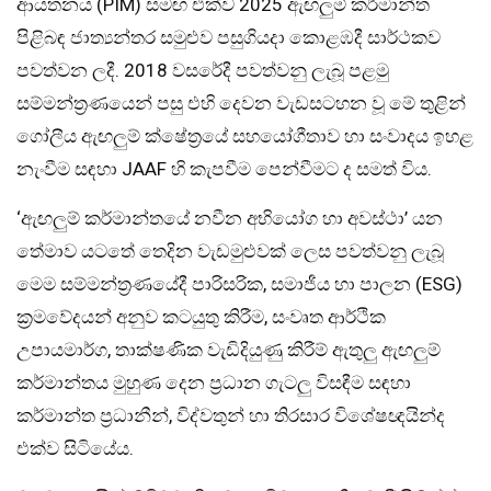
ආයතනය (PIM) සමඟ එක්ව 2025 ඇඟලුම් කර්මාන්ත
පිළිබඳ ජාත්‍යන්තර සමුළුව පසුගියදා කොළඹදී සාර්ථකව
පවත්වන ලදී. 2018 වසරේදී පවත්වනු ලැබූ පළමු
සම්මන්ත්‍රණයෙන් පසු එහි දෙවන වැඩසටහන වූ මේ තුළින්
ගෝලීය ඇඟලුම් ක්ෂේත්‍රයේ සහයෝගීතාව හා සංවාදය ඉහළ
නැංවීම සඳහා JAAF හි කැපවීම පෙන්වීමට ද සමත් විය.
‘ඇඟලුම් කර්මාන්තයේ නවීන අභියෝග හා අවස්ථා’ යන
තේමාව යටතේ තෙදින වැඩමුළුවක් ලෙස පවත්වනු ලැබූ
මෙම සම්මන්ත්‍රණයේදී පාරිසරික, සමාජීය හා පාලන (ESG)
ක්‍රමවේදයන් අනුව කටයුතු කිරීම, සංවෘත ආර්ථික
උපායමාර්ග, තාක්ෂණික වැඩිදියුණු කිරීම් ඇතුලු ඇඟලුම්
කර්මාන්තය මුහුණ දෙන ප්‍රධාන ගැටලු විසඳීම සඳහා
කර්මාන්ත ප්‍රධානීන්, විද්වතුන් හා තිරසාර විශේෂඥයින්ද
එක්ව සිටියේය.