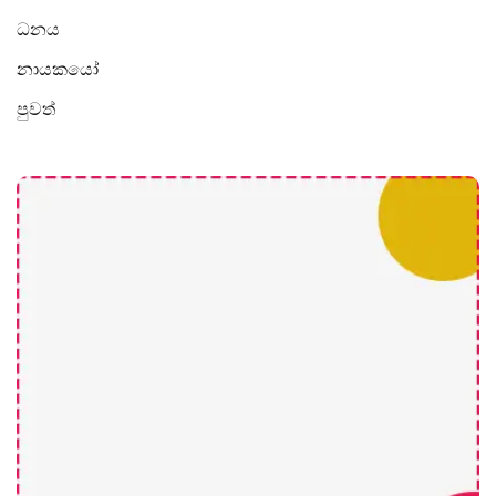
ධනය
නායකයෝ
පුවත්