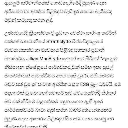
ඇඟලුම් කර්මාන්තයක් ගොඩනැගීමේදී මුහුණ දෙන
අභියෝග හා අවස්ථා පිළිබඳව වැඩි දුර සොයා බැගීමටද
ඔවුන් කටයුතු කරන ලදී.
උත්සවයේදී ක්‍රියාත්මක වූ ප්‍රධාන අවස්ථා සාරාංශ කරමින්
එක්සත් රාජධානියේ Strathclyde විශ්වවිද්‍යාලයේ
ව්‍යවසායකත්ව හා ව්‍යවසාය පිළිබඳ සහකාර ප්‍රධානී
මහාචාර්ය Jillian MacBryde සඳහන් කර සිටියේ “ඇඟලුම්
නිෂ්පාදන ක්ෂේත්‍රයේ පාර්ශවකරුවන් සමඟ ඉතා පුළුල්
සාකච්ඡාවක් පැවැත්වීමට අපට හැකි වුණා. එහි තේමාව
බවට පත් වුණේ සංවෘත ආර්ථිකය සහ ESG මූල ධර්මයි. මේ
සඳහා එක් වූ බොහෝ සමාගම් තම මෙහෙයුම්හිදී තිරසාර
බව එක් කිරීමේ වැදගත්කම හඳුනාගෙන ඇති අතර
සාර්ථකත්වයට බාධා ඇති කරන බාහිර අභියෝගයන්ට
මුහුණ දෙන ආකාරය පිළිබඳව සිය අවධානය යොමු කර
තිබෙනවා” යනුවෙනි.