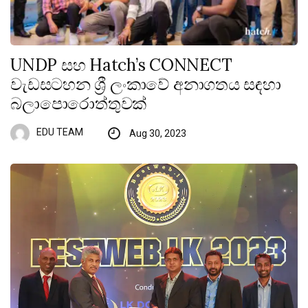
UNDP සහ Hatch’s CONNECT
වැඩසටහන ශ්‍රී ලංකාවේ අනාගතය සඳහා
බලාපොරොත්තුවක්
EDU TEAM
Aug 30, 2023