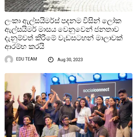
ලංකා ඇල්සයිමර්ස් පදනම විසින් ලෝක
ඇල්සයිමර් මාසය වෙනුවෙන් ජනතාව
දැනුම්වත් කිරීමේ වැඩසටහන් මාලාවක්
ආරම්භ කරයි
EDU TEAM
Aug 30, 2023