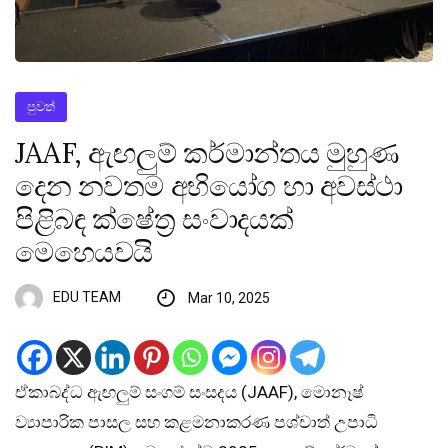
පුවත්
JAAF, ඇඟලුම් කර්මාන්තය මුහුණ
දෙන නවතම අභියෝග හා අවස්ථා
පිළිබඳ ක්ෂේත්‍ර සංවාදයක්
මෙහෙයවයි
EDU TEAM
Mar 10, 2025
ඒකාබද්ධ ඇඟලුම් සංගම් සංසදය (JAAF), මොනෑෂ්
ව්‍යාපාරික පාසල සහ කළමනාකරණ පශ්චාත් උපාධි