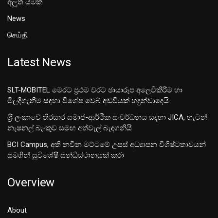
අලූත් යමක්
News
செய்தி
Latest News
SLT-MOBITEL මෙරට ප්‍රථම වරට ඡායාරූප අලෙවිකිරීම හා
මිලදීගැනීම සඳහා විශේෂ වෙබ් අඩවියක් හදුන්වාදෙයි
ශ‍්‍රී ලංකාවේ තිරසාර සමාජ-ආර්ථික සංවර්ධනය සඳහා JICA, හැටන්
නැෂනල් බැංකුව සමඟ අත්වැල් බැඳගනියි
BCI Campus, අති නවීන මට්ටමේ උසස් අධ්‍යාපන විශිෂ්ටතාවයන්
සමගින් සුවිශේෂී සන්ධිස්ථානයක් කරා
Overview
About