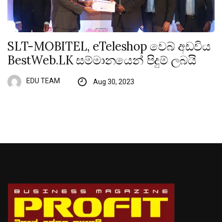
SLT-MOBITEL, eTeleshop වෙබ් අඩවිය
BestWeb.LK සම්මානයෙන් පිදුම් ලබයි
EDU TEAM
Aug 30, 2023