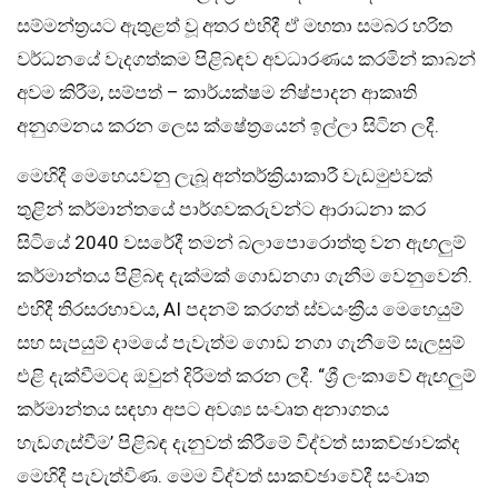
සම්මන්ත්‍රයට ඇතුළත් වූ අතර එහිදී ඒ මහතා සමබර හරිත
වර්ධනයේ වැදගත්කම පිළිබඳව අවධාරණය කරමින් කාබන්
අවම කිරීම, සම්පත් – කාර්යක්ෂම නිෂ්පාදන ආකෘති
අනුගමනය කරන ලෙස ක්ෂේත්‍රයෙන් ඉල්ලා සිටින ලදී.
මෙහිදී මෙහෙයවනු ලැබූ අන්තර්ක්‍රියාකාරී වැඩමුළුවක්
තුළින් කර්මාන්තයේ පාර්ශවකරුවන්ට ආරාධනා කර
සිටියේ 2040 වසරේදී තමන් බලාපොරොත්තු වන ඇඟලුම්
කර්මාන්තය පිළිබඳ දැක්මක් ගොඩනගා ගැනීම වෙනුවෙනි.
එහිදී තිරසරභාවය, AI පදනම් කරගත් ස්වයංක්‍රීය මෙහෙයුම්
සහ සැපයුම් දාමයේ පැවැත්ම ගොඩ නගා ගැනීමේ සැලසුම්
එළි දැක්වීමටද ඔවුන් දිරිමත් කරන ලදී. “ශ්‍රී ලංකාවේ ඇඟලුම්
කර්මාන්තය සඳහා අපට අවශ්‍ය සංවෘත අනාගතය
හැඩගැස්වීම’ පිළිබඳ දැනුවත් කිරීමේ විද්වත් සාකච්ඡාවක්ද
මෙහිදී පැවැත්විණ. මෙම විද්වත් සාකච්ඡාවේදී සංවෘත