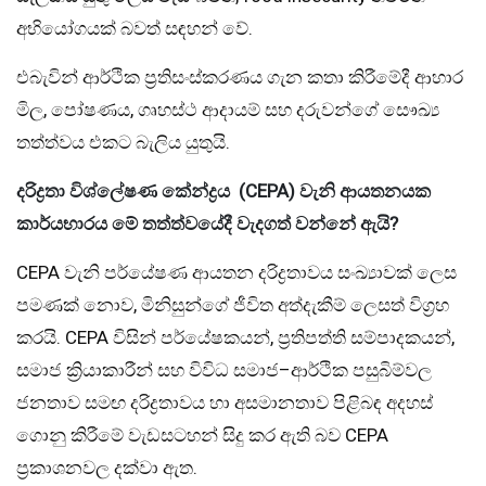
අභියෝගයක් බවත් සඳහන් වේ.
එබැවින් ආර්ථික ප්‍රතිසංස්කරණය ගැන කතා කිරීමේදී ආහාර
මිල, පෝෂණය, ගෘහස්ථ ආදායම් සහ දරුවන්ගේ සෞඛ්‍ය
තත්ත්වය එකට බැලිය යුතුයි.
දරිද්‍රතා විශ්ලේෂණ කේන්ද්‍රය
(CEPA)
වැනි ආයතනයක
කාර්යභාරය මේ තත්ත්වයේදී වැදගත් වන්නේ ඇයි
?
CEPA වැනි පර්යේෂණ ආයතන දරිද්‍රතාවය සංඛ්‍යාවක් ලෙස
පමණක් නොව, මිනිසුන්ගේ ජීවිත අත්දැකීම් ලෙසත් විග්‍රහ
කරයි. CEPA විසින් පර්යේෂකයන්, ප්‍රතිපත්ති සම්පාදකයන්,
සමාජ ක්‍රියාකාරීන් සහ විවිධ සමාජ–ආර්ථික පසුබිම්වල
ජනතාව සමඟ දරිද්‍රතාවය හා අසමානතාව පිළිබඳ අදහස්
ගොනු කිරීමේ වැඩසටහන් සිදු කර ඇති බව CEPA
ප්‍රකාශනවල දක්වා ඇත.