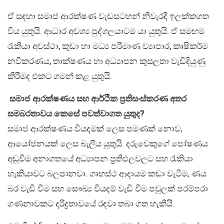
ඒ සඳහා සමාජ ආරක්ෂණ වැඩසටහන් නිවැරදි ඉලක්කගත
විය යුතුයි. ආධාර අවශ්‍ය පුද්ගලයාටම යා යුතුයි. ඒ සමඟම
රැකියා අවස්ථා, කුඩා හා මධ්‍ය පරිමාණ ව්‍යාපාර, කෘෂිකර්ම
නවීකරණය, තාක්ෂණය හා අධ්‍යාපන කුසලතා වැඩිදියුණු
කිරීමද එකට ගමන් කළ යුතුයි.
සමාජ ආරක්ෂණය සහ ආර්ථික ප්‍රතිසංස්කරණ අතර
සමබරතාවය කෙසේ පවත්වාගත යුතුද
?
සමාජ ආරක්ෂණය වියදමක් ලෙස පමණක් නොව,
ආයෝජනයක් ලෙස බැලිය යුතුයි. දරුවෙකුගේ පෝෂණය
අඩුවීම අනාගතයේ අධ්‍යාපන ප්‍රතිඵලවලට සහ රැකියා
හැකියාවට බලපානවා. ගෘහස්ථ ආදායම කඩා වැටීම, ණය
බර වැඩි වීම සහ සෞඛ්‍ය වියදම් වැඩි වීම පවුලක් පරම්පරා
ගණනාවකට දරිද්‍රතාවයේ රඳවා තබා ගත හැකියි.