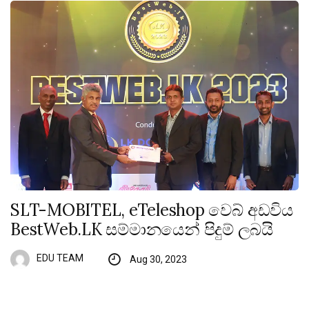
SLT-MOBITEL, eTeleshop වෙබ් අඩවිය
BestWeb.LK සම්මානයෙන් පිදුම් ලබයි
EDU TEAM
Aug 30, 2023