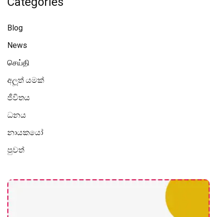
Categories
Blog
News
செய்தி
අලූත් යමක්
ජීවිතය
ධනය
නායකයෝ
පුවත්