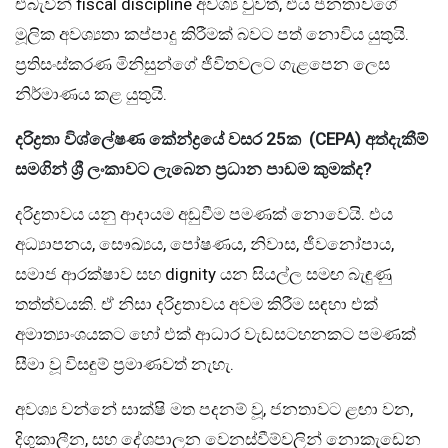
එබැවින් fiscal discipline අවශ්‍ය වුවත්, එය ජනතාවගේ
මූලික අවශ්‍යතා කප්පාදු කිරීමක් බවට පත් නොවිය යුතුයි.
ප්‍රතිසංස්කරණ මිනිසුන්ගේ ජීවිතවලට ගැළපෙන ලෙස
නිර්මාණය කළ යුතුයි.
දරිද්‍රතා විශ්ලේෂණ කේන්ද්‍රයේ වසර 25ක
(CEPA)
අත්දැකීම්
සමගින්
ශ්‍රී ලංකාවට ලැබෙන ප්‍රධාන පාඩම කුමක්ද
?
දරිද්‍රතාවය යනු ආදායම අඩුවීම පමණක් නොවෙයි. එය
අධ්‍යාපනය, සෞඛ්‍යය, පෝෂණය, නිවාස, ජීවනෝපාය,
සමාජ ආරක්ෂාව සහ dignity යන සියල්ල සමඟ බැඳුණු
තත්ත්වයකි. ඒ නිසා දරිද්‍රතාවය අවම කිරීම සඳහා එක්
අමාත්‍යාංශයකට හෝ එක් ආධාර වැඩසටහනකට පමණක්
සීමා වූ විසඳුම් ප්‍රමාණවත් නැහැ.
අවශ්‍ය වන්නේ සාක්ෂි මත පදනම් වූ, ජනතාවට ළඟා වන,
දිගුකාලීන, සහ දේශපාලන වෙනස්වීම්වලින් නොකැඩෙන