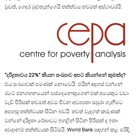
වුවත්, ගෙදර මුළුතැන්ගෙයි තත්ත්වය තවමත් අස්ථාවරයි.
“දරිද්‍රතාවය
22%”
කියන සංඛ්‍යාව අපට කියන්නේ කුමක්ද
?
එය සංඛ්‍යාවක් පමණක් නොවෙයි. එයින් අදහස් වන්නේ
රටේ ජනගහනයෙන් පස්දෙනෙකුගෙන් එක් අයෙකුට වඩා
වැඩි පිරිසක් තවමත් අවම ජීවන අවශ්‍යතා සපුරා ගැනීමට
අපහසු තත්ත්වයක සිටින බවයි. තවත් වැදගත් කරුණක්
වන්නේ දරිද්‍රතා රේඛාවට ඉහළින් සිටින පිරිසක් ද ඉතා
අවදානම් තත්ත්වයක සිටීමයි. World Bank සඳහන් කළ පරිදි,