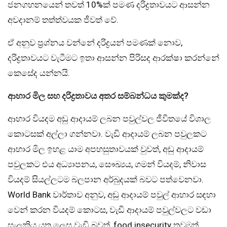
ජනගහනයෙන් තවත් 10%ක් පමණ දරිද්‍රතාවයට ආසන්න
අවදානම් තත්ත්වයක ජීවත් වේ.
ඒ අනුව ප්‍රශ්නය වන්නේ දරිද්‍රයන් පමණක් නොව,
දරිද්‍රතාවයට වැටීමට ඉතා ආසන්න පිරිසද ආරක්ෂා කරන්නේ
කෙසේද යන්නයි.
ආහාර මිල සහ දරිද්‍රතාවය අතර සම්බන්ධය කුමක්ද
?
ආහාර වියදම අඩු ආදායම් ලබන පවුල්වල ජීවිතයේ විශාල
කොටසක් අල්ලා ගන්නවා. වැඩි ආදායම් ලබන පවුලකට
ආහාර මිල ඉහළ යාම අපහසුතාවයක් වුවත්, අඩු ආදායම්
පවුලකට එය අධ්‍යාපනය, සෞඛ්‍යය, ගමන් වියදම්, නිවාස
වියදම් සියල්ලටම බලපාන අර්බුදයක් බවට පත්වෙනවා.
World Bank වාර්තාව අනුව, අඩු ආදායම් පවුල් ආහාර සඳහා
වෙන් කරන වියදම් කොටස, වැඩි ආදායම් පවුල්වලට වඩා
සැලකිය යුතු ලෙස වැඩි බවත්, food insecurity තවමත්