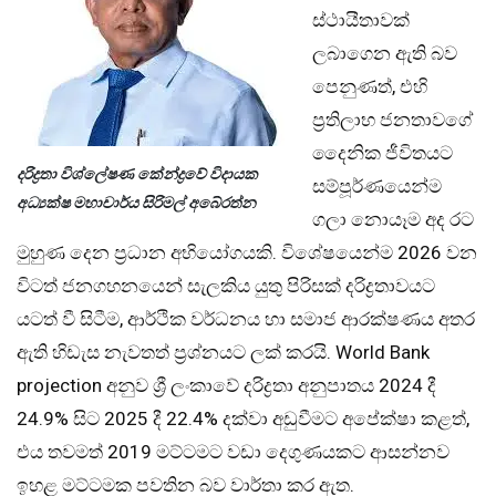
ස්ථායීතාවක්
ලබාගෙන ඇති බව
පෙනුණත්, එහි
ප්‍රතිලාභ ජනතාවගේ
දෛනික ජීවිතයට
දරිද්‍රතා විශ්ලේෂණ කේන්ද්‍රවේ විදායක
සම්පූර්ණයෙන්ම
අධ්‍යක්ෂ මහාචාර්ය සිරිමල් අබේරත්න
ගලා නොයෑම අද රට
මුහුණ දෙන ප්‍රධාන අභියෝගයකි. විශේෂයෙන්ම 2026 වන
විටත් ජනගහනයෙන් සැලකිය යුතු පිරිසක් දරිද්‍රතාවයට
යටත් වී සිටීම, ආර්ථික වර්ධනය හා සමාජ ආරක්ෂණය අතර
ඇති හිඩැස නැවතත් ප්‍රශ්නයට ලක් කරයි. World Bank
projection අනුව ශ්‍රී ලංකාවේ දරිද්‍රතා අනුපාතය 2024 දී
24.9% සිට 2025 දී 22.4% දක්වා අඩුවීමට අපේක්ෂා කළත්,
එය තවමත් 2019 මට්ටමට වඩා දෙගුණයකට ආසන්නව
ඉහළ මට්ටමක පවතින බව වාර්තා කර ඇත.