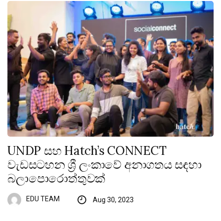
UNDP සහ Hatch’s CONNECT
වැඩසටහන ශ්‍රී ලංකාවේ අනාගතය සඳහා
බලාපොරොත්තුවක්
EDU TEAM
Aug 30, 2023