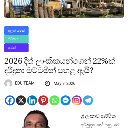
අලූත් යමක්
ජීවිතය
පුවත්
2026 දීත් ලාංකිකයන්ගෙන් 22%ක්
දරිද්‍රතා මට්ටමින් පහළ ඇයි?
EDU TEAM
May 7, 2026
ශ්‍රී ලංකාව ආර්ථික
අර්බුදයෙන් පසු යම්