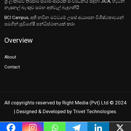
ශ‍්‍රී ලංකාවේ තිරසාර සමාජ-ආර්ථික සංවර්ධනය සඳහා JICA, හැටන්
නැෂනල් බැංකුව සමඟ අත්වැල් බැඳගනියි
BCI Campus, අති නවීන මට්ටමේ උසස් අධ්‍යාපන විශිෂ්ටතාවයන්
සමගින් සුවිශේෂී සන්ධිස්ථානයක් කරා
Overview
About
Contact
All copyrights reserved by Right Media (Pvt) Ltd © 2024
| Designed & Developed by Trivet Technologies.