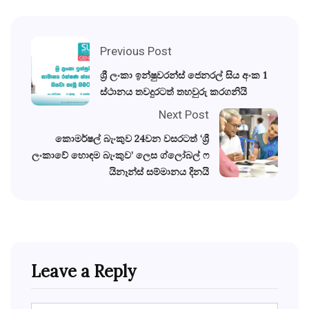
Previous Post
ශ්‍රී ලංකා ඉන්ෂුවරන්ස් ජෙනරල් සිය අංක 1
ස්ථානය තවදුරටත් තහවුරු කරගනියි
Next Post
කොමර්ෂල් බැංකුව 24වන වසරටත් ‘ශ්‍රී
ලංකාවේ හොඳම බැංකුව’ ලෙස ග්ලෝබල් ෆ
යිනෑන්ස් සම්මානය දිනයි
Leave a Reply