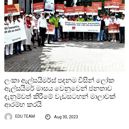
ලංකා ඇල්සයිමර්ස් පදනම විසින් ලෝක
ඇල්සයිමර් මාසය වෙනුවෙන් ජනතාව
දැනුම්වත් කිරීමේ වැඩසටහන් මාලාවක්
ආරම්භ කරයි
EDU TEAM
Aug 30, 2023