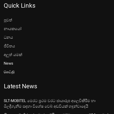
Quick Links
පුවත්
නායකයෝ
ධනය
ජීවිතය
අලූත් යමක්
News
செய்தி
Latest News
SLT-MOBITEL මෙරට ප්‍රථම වරට ඡායාරූප අලෙවිකිරීම හා
මිලදීගැනීම සඳහා විශේෂ වෙබ් අඩවියක් හදුන්වාදෙයි