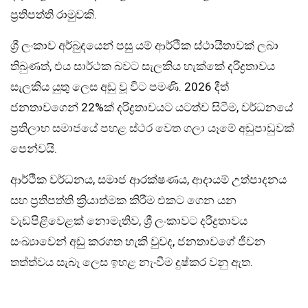
ප්‍රතිපත්ති රාමුවකි.
ශ්‍රී ලංකාව අර්බුදයෙන් පසු යම් ආර්ථික ස්ථායීතාවක් ලබා
තිබුණත්, එය සාර්ථක බවට සැලකිය හැක්කේ දරිද්‍රතාවය
සැලකිය යුතු ලෙස අඩු වූ විට පමණි. 2026 දීත්
ජනතාවගෙන් 22%ක් දරිද්‍රතාවයට යටත්ව සිටීම, වර්ධනයේ
ප්‍රතිලාභ සමාජයේ පහළ ස්ථර වෙත ගලා යෑමේ අඩුපාඩුවක්
පෙන්වයි.
ආර්ථික වර්ධනය, සමාජ ආරක්ෂණය, ආදායම් උත්පාදනය
සහ ප්‍රතිපත්ති ක්‍රියාත්මක කිරීම එකට ගෙන යන
වැඩපිළිවෙළක් නොමැතිව, ශ්‍රී ලංකාවට දරිද්‍රතාවය
සංඛ්‍යාවෙන් අඩු කරගත හැකි වුවද, ජනතාවගේ ජීවන
තත්ත්වය සැබෑ ලෙස ඉහළ නැංවීම දුෂ්කර වනු ඇත.