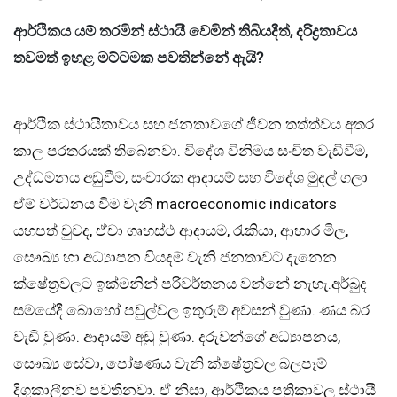
ආර්ථිකය යම් තරමින් ස්ථායී වෙමින් තිබියදීත්
,
දරිද්‍රතාවය
තවමත් ඉහළ මට්ටමක පවතින්නේ ඇයි
?
ආර්ථික ස්ථායීතාවය සහ ජනතාවගේ ජීවන තත්ත්වය අතර
කාල පරතරයක් තිබෙනවා. විදේශ විනිමය සංචිත වැඩිවීම,
උද්ධමනය අඩුවීම, සංචාරක ආදායම් සහ විදේශ මුදල් ගලා
ඒම් වර්ධනය වීම වැනි macroeconomic indicators
යහපත් වුවද, ඒවා ගෘහස්ථ ආදායම, රැකියා, ආහාර මිල,
සෞඛ්‍ය හා අධ්‍යාපන වියදම් වැනි ජනතාවට දැනෙන
ක්ෂේත්‍රවලට ඉක්මනින් පරිවර්තනය වන්නේ නැහැ.අර්බුද
සමයේදී බොහෝ පවුල්වල ඉතුරුම් අවසන් වුණා. ණය බර
වැඩි වුණා. ආදායම් අඩු වුණා. දරුවන්ගේ අධ්‍යාපනය,
සෞඛ්‍ය සේවා, පෝෂණය වැනි ක්ෂේත්‍රවල බලපෑම්
දිගුකාලීනව පවතිනවා. ඒ නිසා, ආර්ථිකය පත්‍රිකාවල ස්ථායී