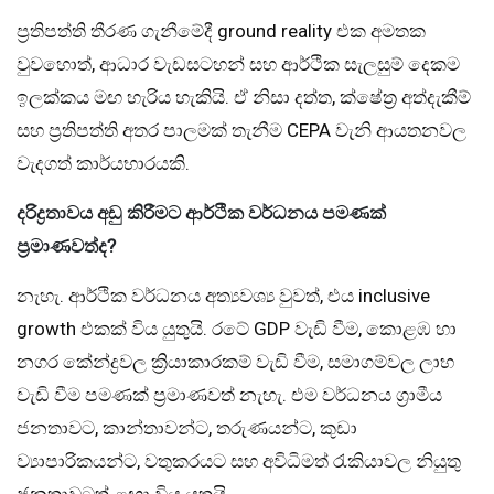
ප්‍රතිපත්ති තීරණ ගැනීමේදී ground reality එක අමතක
වුවහොත්, ආධාර වැඩසටහන් සහ ආර්ථික සැලසුම් දෙකම
ඉලක්කය මඟ හැරිය හැකියි. ඒ නිසා දත්ත, ක්ෂේත්‍ර අත්දැකීම්
සහ ප්‍රතිපත්ති අතර පාලමක් තැනීම CEPA වැනි ආයතනවල
වැදගත් කාර්යභාරයකි.
දරිද්‍රතාවය අඩු කිරීමට ආර්ථික වර්ධනය පමණක්
ප්‍රමාණවත්ද
?
නැහැ. ආර්ථික වර්ධනය අත්‍යවශ්‍ය වුවත්, එය inclusive
growth එකක් විය යුතුයි. රටේ GDP වැඩි වීම, කොළඹ හා
නගර කේන්ද්‍රවල ක්‍රියාකාරකම් වැඩි වීම, සමාගම්වල ලාභ
වැඩි වීම පමණක් ප්‍රමාණවත් නැහැ. එම වර්ධනය ග්‍රාමීය
ජනතාවට, කාන්තාවන්ට, තරුණයන්ට, කුඩා
ව්‍යාපාරිකයන්ට, වතුකරයට සහ අවිධිමත් රැකියාවල නියුතු
ජනතාවටත් ළඟා විය යුතුයි.