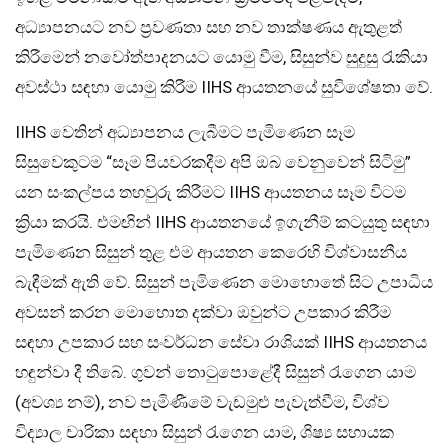
අධ්‍යාපනයට නව ප්‍රවණතා සහ නව තාක්ෂණය ඇතුළත්
කිරීමෙන් නවෝත්පාදනයට යොමු වීම, සිසුන්ව සුදුසු රැකියා
අවස්ථා සඳහා යොමු කිරීම IIHS ආයතනයේ සුවිශේෂතා වේ.
IIHS වෙතින් අධ්‍යාපනය ලැබීමට පැමිණෙන සෑම
සිසු‌වෙකුටම “සෑම පියවරකදීම අපි ඔබ වෙනුවෙන් සිටිමු”
යන සංකල්පය තහවුරු කිරීමට IIHS ආයතනය සෑම විටම
ක්‍රියා කරයි. එමඟින් IIHS ආයතනයේ ඉගැනීම් කටයුතු සඳහා
පැමිණෙන සිසුන් තුළ එම ආයතන කෙරෙහි විශ්වාසනීය
බැඳීමක් ඇති වේ. සිසුන් පැමිණෙන මොහොතේ සිට උපාධිය
අවසන් කරන මොහොත දක්වා ඔවුන්ට උපකාර කිරීම
සඳහා උපකාර සහ සංවර්ධන සේවා රාශියක් IIHS ආයතනය
හඳුන්වා දී තිබේ. ගුවන් තොටුපොළේදී සිසුන් රැගෙන යාම
(අවශ්‍ය නම්), නව පැමිණීමේ වැඩමුළු පැවැත්වීම, විශ්ව
විද්‍යාල චාරිකා සඳහා සිසුන් රැගෙන යාම, ශිෂ්‍ය සහායක