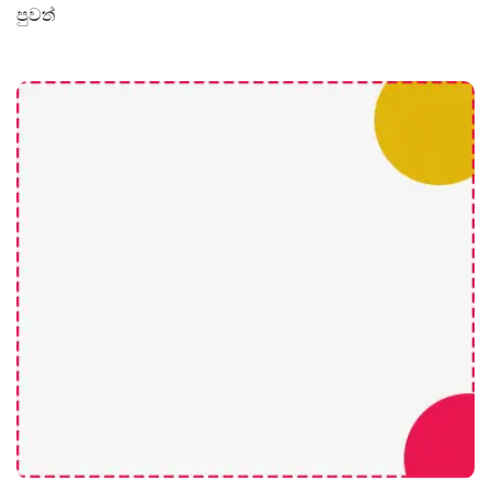
පුවත්