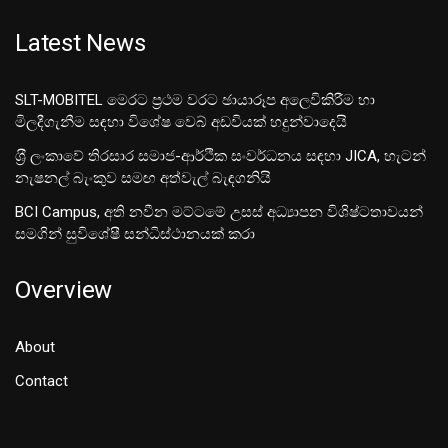
Latest News
SLT-MOBITEL මෙරට ප්‍රථම වරට ඡායාරූප අලෙවිකිරීම හා
මිලදීගැනීම සඳහා විශේෂ වෙබ් අඩවියක් හදුන්වාදෙයි
ශ‍්‍රී ලංකාවේ තිරසාර සමාජ-ආර්ථික සංවර්ධනය සඳහා JICA, හැටන්
නැෂනල් බැංකුව සමඟ අත්වැල් බැඳගනියි
BCI Campus, අති නවීන මට්ටමේ උසස් අධ්‍යාපන විශිෂ්ටතාවයන්
සමගින් සුවිශේෂී සන්ධිස්ථානයක් කරා
Overview
About
Contact