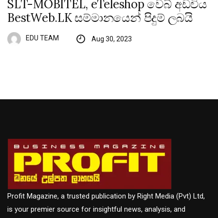
SLT-MOBITEL, eTeleshop වෙබ් අඩවිය
BestWeb.LK සම්මානයෙන් පිදුම් ලබයි
EDU TEAM
Aug 30, 2023
Profit Magazine, a trusted publication by Right Media (Pvt) Ltd,
is your premier source for insightful news, analysis, and