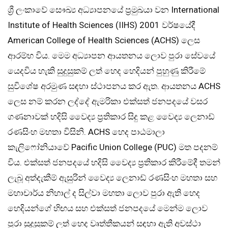
ශ්‍රී ලංකාවේ සෞඛ්‍ය අධ්‍යාපනයේ ප්‍රමුඛයා වන International
Institute of Health Sciences (IIHS) 2001 වර්ෂයේදී
American College of Health Sciences (ACHS) ලෙස
ආරම්භ විය. මෙම අධ්‍යාපන ආයතනය ලොව පුරා සේවයේ
යෙදවිය හැකි සුදුසුකම් ලත් හෙද හෙදියන් පුහුණු කිරීමේ
සුවිශේෂ අරමුණ සඳහා ස්ථාපනය කර ඇත. ආයතනය ACHS
ලෙස නම් කරන ලද්දේ ඇමරිකා එක්සත් ජනපදයේ වසර
ගණනාවක් හදිසි වෛද්‍ය ප්‍රතිකාර සිදු කළ වෛද්‍ය ලෙනාඩ්
රණසිංහ මහතා විසිනි. ACHS හෙද පාඨමාලා
කැලිෆෝනියාවේ Pacific Union College (PUC) මත පදනම්
විය. එක්සත් ජනපදයේ හදිසි වෛද්‍ය ප්‍රතිකාර කිරීමේදී තමන්
ලැබූ අත්දැකීම් ඇසුරින් වෛද්‍ය ලෙනාඩ් රණසිංහ මහතා සහ
මහාචාර්ය නිහාල් ද සිල්වා මහතා ලොව පුරා ඇති හෙද
හෙදියන්ගේ හිඟය සහ එක්සත් ජනපදයේ මෙන්ම ලොව
පුරා සුදුසුකම් ලත් හෙද වෘත්තීකයන් සඳහා ඇති අවස්ථා