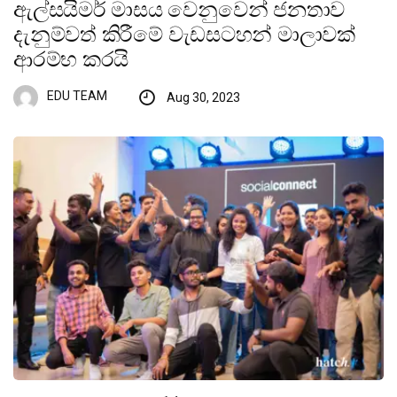
ඇල්සයිමර් මාසය වෙනුවෙන් ජනතාව
දැනුම්වත් කිරීමේ වැඩසටහන් මාලාවක්
ආරම්භ කරයි
EDU TEAM
Aug 30, 2023