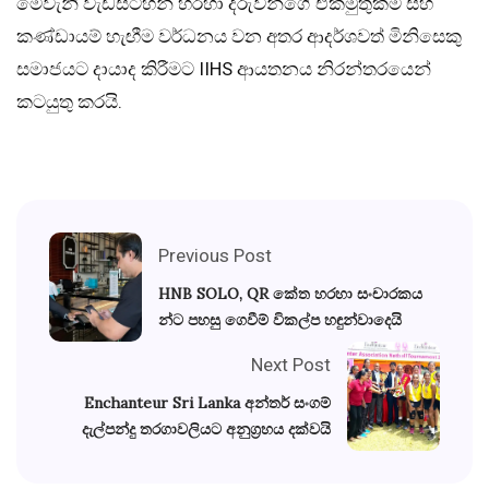
මෙවැනි වැඩසටහන් හරහා දරුවන්ගේ එකමුතුකම සහ
කණ්ඩායම් හැඟීම වර්ධනය වන අතර ආදර්ශවත් මිනිසෙකු
සමාජයට දායාද කිරීමට IIHS ආයතනය නිරන්තරයෙන්
කටයුතු කරයි.
Previous Post
HNB SOLO, QR කේත හරහා සංචාරකය
න්ට පහසු ගෙවීම් විකල්ප හඳුන්වාදෙයි
Next Post
Enchanteur Sri Lanka අන්තර් සංගම්
දැල්පන්දු තරගාවලියට අනුග්‍රහය දක්වයි