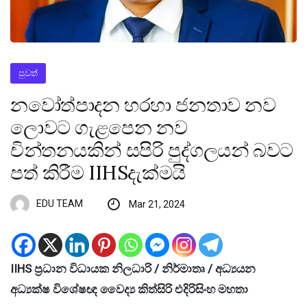
පුවත්
නවෝත්පාදන හරහා ජනතාව නව
ලොවට ගැළපෙන නව
චින්තනයකින් සපිරි පුද්ගලයන් බවට
පත් කිරීම IIHSදැක්මයි
EDU TEAM
Mar 21, 2024
IIHS ප්‍රධාන විධායක නිලධාරි / නිර්මාතෘ / අධ්‍යයන
අධ්‍යක්ෂ විශේෂඥ වෛද්‍ය කිත්සිරි එදිරිසිංහ මහතා