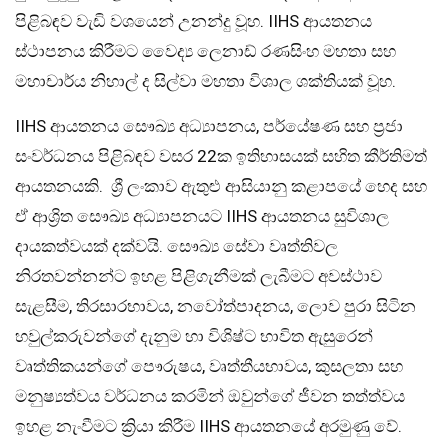
පිළිබඳව වැඩි වශයෙන් උනන්දු වූහ. IIHS ආයතනය
ස්ථාපනය කිරීමට වෛද්‍ය ලෙනාඩ් රණසිංහ මහතා සහ
මහාචාර්ය නිහාල් ද සිල්වා මහතා විශාල ශක්තියක් වූහ.
IIHS ආයතනය සෞඛ්‍ය අධ්‍යාපනය, පර්යේෂණ සහ ප්‍රජා
සංවර්ධනය පිළිබඳව වසර 22ක ඉතිහාසයක් සහිත කීර්තිමත්
ආයතනයකි. ශ්‍රී ලංකාව ඇතුළු ආසියානු කළාපයේ හෙද සහ
ඒ ආශ්‍රිත සෞඛ්‍ය අධ්‍යාපනයට IIHS ආයතනය සුවිශාල
දායකත්වයක් දක්වයි. සෞඛ්‍ය සේවා වෘත්තිවල
නිරතවන්නන්ට ඉහළ පිළිගැනීමක් ලැබීමට අවස්ථාව
සැළසීම, තිරසාරභාවය, නවෝත්පාදනය, ලොව පුරා සිටින
හවුල්කරුවන්ගේ දැනුම හා විශිෂ්ට භාවිත ඇසුරෙන්
වෘත්තිකයන්ගේ පෞරුෂය, වෘත්තීයභාවය, කුසලතා සහ
මනුෂ්‍යත්වය වර්ධනය කරමින් ඔවුන්ගේ ජීවන තත්ත්වය
ඉහළ නැංවීමට ක්‍රියා කිරීම IIHS ආයතනයේ අරමුණු වේ.