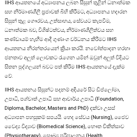
IIHS ආයතනයේ අධ්‍යාපනය ලබන සිසුන් තුළින් ධනාත්මක
සහ නිර්මාණශීලී ප්‍රජාවක් බිහි කිරීමට, අධ්‍යාපනය හදාරන
සිසුන් තුළ ගෞරවය, උත්සාහය, සේවයට කැපවීම,
ධනාත්මක බව, විශිෂ්ටත්වය, නිර්මාණශීලිත්වය සහ
කණ්ඩායම් හැඟීම ආදී ගුණාංග වර්ධනය කිරීමට IIHS
ආයතනය නිරන්තරයෙන් ක්‍රියා කරයි. නවෝත්පාදන හරහා
ජනතාව අලුත් ලොවකට රැගෙන යමින් ඔවුන් අලුත් විදියට
සිතන පුද්ගලයන් බවට පත් කිරීම IIHS ආයතනයේ දැක්ම
වේ.
IIHS ආයතනය සිසුන්ට පදනම් අදියරේ සිට ඩිප්ලෝමා,
උපාධි, පශ්චාත් උපාධි සහ ආචාර්ය උපාධි (Foundation,
Diploma, Bachelor, Masters and PhD) දක්වා උසස්
අධ්‍යාපන පහසුකම් සපයයි. හෙද සේවය (Nursing), ජෛව
වෛද්‍ය විද්‍යාව (Biomedical Science), භෞත චිකිත්සාව
(Physiotherapy), සෞඛ්‍ය පරිපාලනය (Health