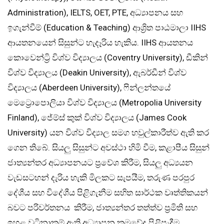
Administration), IELTS, OET, PTE, අධ්‍යාපනය සහ
ඉගැන්වීම් (Education & Teaching) ආශ්‍රිත පාඨමාලා IIHS
ආයතනයෙන් සිසුන්ට හැදෑරිය හැකිය. IIHS ආයතනය
කොවෙන්ට්‍රි විශ්ව විද්‍යාලය (Coventry University), ඩීකින්
විශ්ව විද්‍යාලය (Deakin University), ඇබර්ඩීන් විශ්ව
විද්‍යාලය (Aberdeen University), ෆින්ලන්තයේ
මෙට්‍රොපොලියා විශ්ව විද්‍යාලය (Metropolia University
Finland), ජේම්ස් කුක් විශ්ව විද්‍යාලය (James Cook
University) යන විශ්ව විද්‍යාල සමග හවුල්කාරීත්ව ඇති කර
ගෙන තිබේ. සියලු සිසුන්ට අවස්ථා හිමි වීම, කළාපීය සිසුන්
ජාත්‍යන්තර අධ්‍යාපනයට ප්‍රවේශ කිරීම, සියලු අධ්‍යයන
වැඩසටහන් දැරිය හැකි මිලකට සැපයීම, තරුණ පරපුර
දේශීය සහ විදේශීය පිළිගැනීම සහිත සාර්ථක වෘත්තිකයන්
බවට පරිවර්තනය කිරීම, ජාත්‍යන්තර තත්ත්ව ප්‍රමිති සහ
ඉහළ වටිනාකම් ඇති අධ්‍යාපන ක්‍රමවේද පිළිපැදීම,