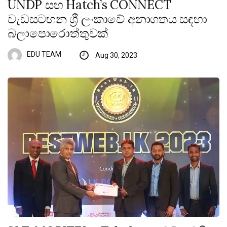
UNDP සහ Hatch’s CONNECT
වැඩසටහන ශ්‍රී ලංකාවේ අනාගතය සඳහා
බලාපොරොත්තුවක්
EDU TEAM
Aug 30, 2023