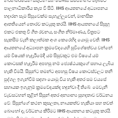
නිරන්තරයෙන් සතුටින් සහ සෞඛ්‍ය සම්පන්නව තැබීමට
පාලනාධිකාරිය කැප වී සිටී. IIHS ආයතනයේ අධ්‍යාපනය
හදාරන සෑම සිසුවෙක්ම සැහැල්ලුවෙන්, මානසික
ආතතියෙන් තොරව කටයුතු කරයි. IIHS ආයතනයේ සිසුහු
එකට එකතු වී ගීත රචනය, සංගීත නිර්මාණය, චිත්‍රපට
සැකසීම වැනි කලාත්මක අංශ කෙරෙහිද යොමු වෙති. IIHS
ආයතනයේ අධ්‍යාපන ක්‍රමවේදයෙහි සුවිශේෂත්වය වන්නේ
යම් විෂයක් හැදෑරීමේදී යම් සිසුවකුට එම විෂයේ යම්
කොටසක් හැදෑරීම අපහසු නම් ජ්‍යෙෂ්ඨයකුගේ සහාය ලැබිය
හැකි වීමයි. සිසුන්ට තමන්ට අපහසු විෂය කොටස්වලට තනි
පුද්ගල ඉගැන්වීම් සඳහා යොමු විය හැකි අතර සම වයසේ
සහායක ඉගැනුම් ක්‍රමවේදයක්ද හඳුන්වා දී තිබේ. මෙවැනි
වැඩසටහන් තුළින් සිසුන් අතර අන්‍යාන්‍ය සුහදතාව වර්ධනය
වේ. සිසුන්ගේ කථන කුසලතා, නායකත්ව හැකියා සහ තවත්
බොහෝ දෑ වර්ධනය කිරීමට IIHS ආයතනය කටයුතු කරයි.