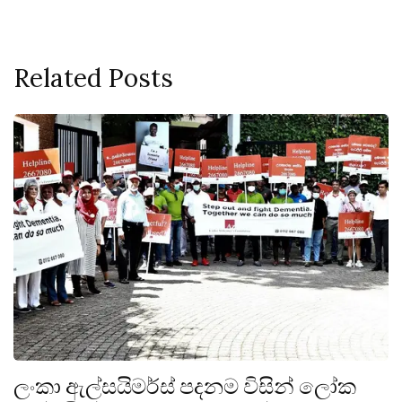
Related Posts
ලංකා ඇල්සයිමර්ස් පදනම විසින් ලෝක