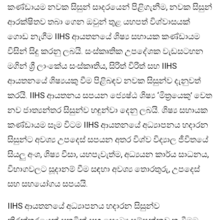
කණ්ඩායම නවක සිසුන් සාදරයෙන් පිළිගැනීම, නවක සිසුන්
ආරක්ෂිතව තබා ගෙන ඔවුන් තුළ යහපත් විශ්වාසයක්
ගොඩ නැගීම IIHS ආයතනයේ ශිෂ්‍ය සහායක කණ්ඩායම
විසින් සිදු කරනු ලබයි. සංස්කෘතික උපදේශක වැඩසටහන
මගින් ශ්‍රී ලාංකේය සංස්කෘතිය, සිරිත් විරිත් සහ IIHS
ආයතනයේ ශිෂ්‍යයකු වීම පිළිබඳව නවක සිසුන්ව දැනුවත්
කරයි. IIHS ආයතනය සපයන ජ්‍යෙෂ්ඨ ශිෂ්‍ය ‘මිත්‍රයෙකු’ වෙත
නව ජාත්‍යන්තර සිසුන්ව හඳුන්වා දෙනු ලබයි. ශිෂ්‍ය සහායක
කණ්ඩායම සෑම විටම IIHS ආයතනයේ අධ්‍යාපනය හදාරන
සිසුන්ට අවශ්‍ය උපදෙස් සපයන අතර විශ්ව විද්‍යාල ජීවිතයේ
සියලු අංශ, ශිෂ්‍ය වීසා, යහපැවැත්ම, අධ්‍යයන කාර්ය සාධනය,
විභාගවලට සූදානම් වීම සඳහා අවශ්‍ය තොරතුරු, උපදෙස්
සහ සහයෝගය සපයයි.
IIHS ආයතනයේ අධ්‍යාපනය හදාරන සිසුන්ව