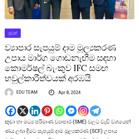
පුවත්
ව්‍යාපාර සැපයුම් දාම මූල්‍යකරණ
උපාය මාර්ග ගොඩනැඟීම සඳහා
කොමර්ෂල් බැංකුව IFC සමඟ
හවුල්කාරීත්වයක් අරඹයි
EDU TEAM
Apr 8, 2024
කුඩා හා මධ්‍ය පරිමාණ ව්‍යාපාර (SME) වලට වැඩි වශයෙන්
ණය ලබා දීමට සැපයුම් දාම මූල්‍යකරණ (SCF) උපාය