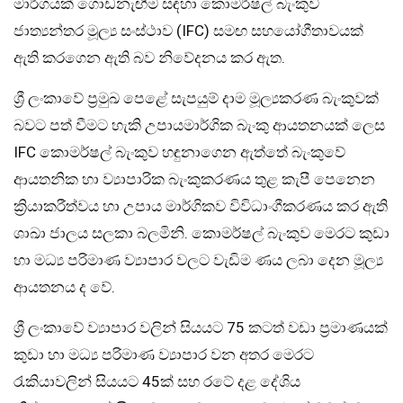
මාර්ගයක් ගොඩනැඟීම සඳහා කොමර්ෂල් බැංකුව
ජාත්‍යන්තර මූල්‍ය සංස්ථාව (IFC) සමඟ සහයෝගීතාවයක්
ඇති කරගෙන ඇති බව නිවේදනය කර ඇත.
ශ්‍රී ලංකාවේ ප්‍රමුඛ පෙළේ සැපයුම් දාම මූල්‍යකරණ බැංකුවක්
බවට පත් වීමට හැකි උපායමාර්ගික බැංකු ආයතනයක් ලෙස
IFC කොමර්ෂල් බැංකුව හඳුනාගෙන ඇත්තේ බැංකුවේ
ආයතනික හා ව්‍යාපාරික බැංකුකරණය තුළ කැපී පෙනෙන
ක්‍රියාකරීත්වය හා උපාය මාර්ගිකව විවිධාංගීකරණය කර ඇති
ශාඛා ජාලය සලකා බලමිනි. කොමර්ෂල් බැංකුව මෙරට කුඩා
හා මධ්‍ය පරිමාණ ව්‍යාපාර වලට වැඩිම ණය ලබා දෙන මූල්‍ය
ආයතනය ද වේ.
ශ්‍රී ලංකාවේ ව්‍යාපාර වලින් සියයට 75 කටත් වඩා ප්‍රමාණයක්
කුඩා හා මධ්‍ය පරිමාණ ව්‍යාපාර වන අතර මෙරට
රැකියාවලින් සියයට 45ක් සහ රටේ දළ දේශිය