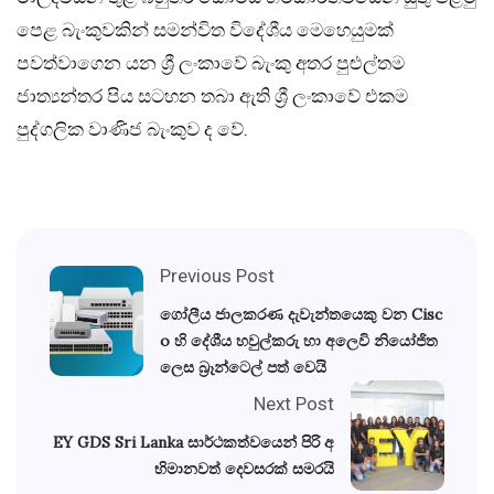
පෙළ බැංකුවකින් සමන්විත විදේශීය මෙහෙයුමක්
පවත්වාගෙන යන ශ්‍රී ලංකාවේ බැංකු අතර පුළුල්තම
ජාත්‍යන්තර පිය සටහන තබා ඇති ශ්‍රී ලංකාවේ එකම
පුද්ගලික වාණිජ බැංකුව ද වේ.
Previous Post
ගෝලීය ජාලකරණ දැවැන්තයෙකු වන Cisc
o හි දේශීය හවුල්කරු හා අලෙවි නියෝජිත
ලෙස බ්‍රෑන්ටෙල් පත් වෙයි
Next Post
EY GDS Sri Lanka සාර්ථකත්වයෙන් පිරි අ
භිමානවත් දෙවසරක් සමරයි