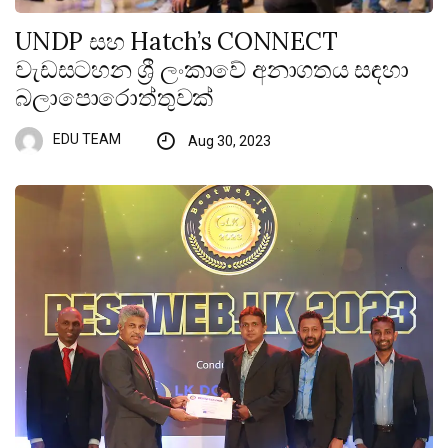
UNDP සහ Hatch’s CONNECT
වැඩසටහන ශ්‍රී ලංකාවේ අනාගතය සඳහා
බලාපොරොත්තුවක්
EDU TEAM
Aug 30, 2023