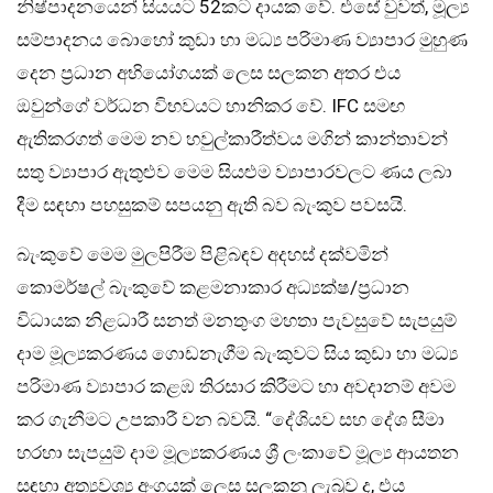
නිෂ්පාදනයෙන් සියයට 52කට දායක වේ. එසේ වුවත්, මූල්‍ය
සම්පාදනය බොහෝ කුඩා හා මධ්‍ය පරිමාණ ව්‍යාපාර මුහුණ
දෙන ප්‍රධාන අභියෝගයක් ලෙස සලකන අතර එය
ඔවුන්ගේ වර්ධන විභවයට හානිකර වේ. IFC සමඟ
ඇතිකරගත් මෙම නව හවුල්කාරීත්වය මගින් කාන්තාවන්
සතු ව්‍යාපාර ඇතුළුව මෙම සියළුම ව්‍යාපාරවලට ණය ලබා
දීම සඳහා පහසුකම් සපයනු ඇති බව බැංකුව පවසයි.
බැංකුවේ මෙම මුලපිරීම පිළිබඳව අදහස් දක්වමින්
කොමර්ෂල් බැංකුවේ කළමනාකාර අධ්‍යක්ෂ/ප්‍රධාන
විධායක නිළධාරී සනත් මනතුංග මහතා පැවසුවේ සැපයුම්
දාම මූල්‍යකරණය ගොඩනැගීම බැංකුවට සිය කුඩා හා මධ්‍ය
පරිමාණ ව්‍යාපාර කළඹ තිරසාර කිරීමට හා අවදානම් අවම
කර ගැනීමට උපකාරී වන බවයි. “දේශියව සහ දේශ සීමා
හරහා සැපයුම් දාම මූල්‍යකරණය ශ්‍රී ලංකාවේ මූල්‍ය ආයතන
සඳහා අත්‍යවශ්‍ය අංගයක් ලෙස සලකනු ලැබුව ද, එය