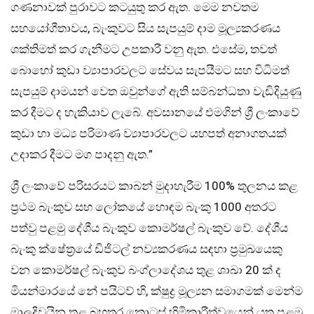
ගණනාවක් පුරාවට කටයුතු කර ඇත. මෙම නවතම
සහයෝගීතාවය, බැංකුවට සිය සැපයුම් දාම මූල්‍යකරණය
ශක්තිමත් කර ගැනීමට උපකාරී වනු ඇත. එසේම, තවත්
බොහෝ කුඩා ව්‍යාපාරවලට සේවය සැපයීමට සහ විධිමත්
සැපයුම් දාමයන් වෙත ඔවුන්ගේ ඇති සම්බන්ධතා වැඩිදියුණු
කර දීමට ද හැකියාව ලැබේ. අවසානයේ එමගින් ශ්‍රී ලංකාවේ
කුඩා හා මධ්‍ය පරිමාණ ව්‍යාපාරවලට යහපත් අනාගතයක්
උදාකර දීමට මග පාදනු ඇත.”
ශ්‍රී ලංකාවේ පරිසරයට කාබන් මුදාහැරීම 100% තුලනය කළ
ප්‍රථම බැංකුව සහ ලෝකයේ හොඳම බැංකු 1000 අතරට
පත්වු පළමු දේශීය බැංකුව කොමර්ෂල් බැංකුව වේ. දේශීය
බැංකු ක්ෂේත්‍රයේ ඩිජිටල් නව්‍යකරණය සඳහා ප්‍රමුඛයෙකු
වන කොමර්ෂල් බැංකුව බංග්ලාදේශය තුළ ශාඛා 20 ක් ද
මියන්මාරයේ නේ පයිටව් හි, ක්ෂුද්‍ර මූල්‍යන සමාගමක් මෙන්ම
මාලදිවයින තුළ බහුතර කොටස් හිමිකාරීත්වයෙන් යුතු පළමු