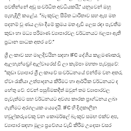
පවතින්නේ අඩු සංවර්ධිත අවධියකයි,” යනුවෙන් ඔහු
පැහැදිලි කළේය. “බැංකුවල සීමිත ධාරිතාව සහ ඇප මත
පදනම් වූ ණය ලබා දීමේ ක්‍රමය මත දැඩි ලෙස රඳා පැවතීම
කුඩා හා මධ්‍ය පරිමාණ ව්‍යාපාරවල වර්ධනයට බලපා ඇති
ප්‍රධාන සාධක අතර වේ.”
ශ්‍රී ලංකාව සහ මාලදිවයින සඳහා IFC දේශිය කළමණාකරු
ඇලහැන්ඩ්‍රෝ ඇල්වාරෙස් ඩි ලා කැම්පා මහතා පැවසුවේ:
“කුඩා ව්‍යාපාර ශ්‍රී ලංකාවේ සංවර්ධනයේ එන්ජිම වන අතර,
ඒවා රැකියා උත්පාදනය කිරීමට හා ආර්ථික වර්ධනයට ද
හේතු වේ. එවන් පසුබිමකදීත් ඔවුන් තම ව්‍යාපාරවල
පැවැත්මට සහ වර්ධනයට අවශ්‍ය කාරක ප්‍රාග්ධනය ලබා
ගැනීමට අරගලයක යෙදෙයි. IFC හි දිගුකාලීන
හවුල්කරුවෙකු වන කොමර්ෂල් බැංකුව සමඟ එක්ව අප,
ව්‍යාපාර සඳහා මූල්‍ය ප්‍රවේශය වැඩි කිරීම උදෙසා වසර