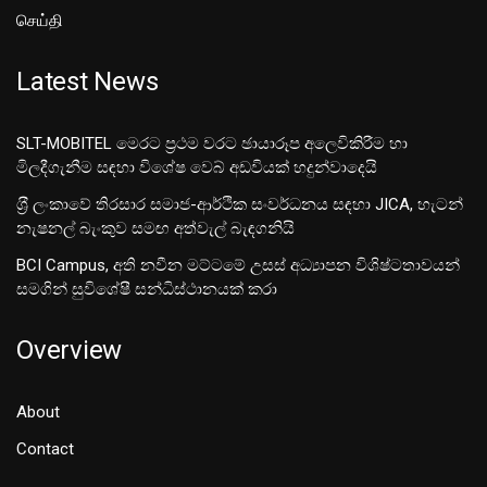
செய்தி
Latest News
SLT-MOBITEL මෙරට ප්‍රථම වරට ඡායාරූප අලෙවිකිරීම හා
මිලදීගැනීම සඳහා විශේෂ වෙබ් අඩවියක් හදුන්වාදෙයි
ශ‍්‍රී ලංකාවේ තිරසාර සමාජ-ආර්ථික සංවර්ධනය සඳහා JICA, හැටන්
නැෂනල් බැංකුව සමඟ අත්වැල් බැඳගනියි
BCI Campus, අති නවීන මට්ටමේ උසස් අධ්‍යාපන විශිෂ්ටතාවයන්
සමගින් සුවිශේෂී සන්ධිස්ථානයක් කරා
Overview
About
Contact