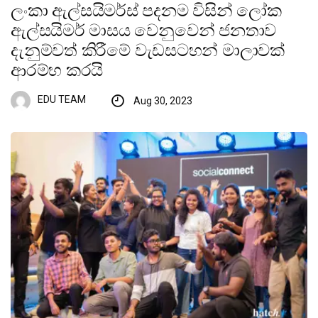
ලංකා ඇල්සයිමර්ස් පදනම විසින් ලෝක
ඇල්සයිමර් මාසය වෙනුවෙන් ජනතාව
දැනුම්වත් කිරීමේ වැඩසටහන් මාලාවක්
ආරම්භ කරයි
EDU TEAM
Aug 30, 2023