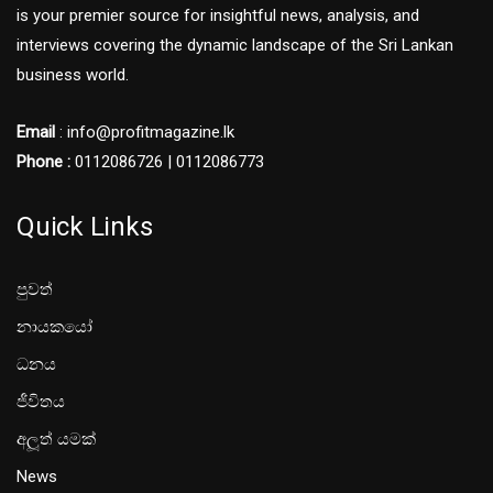
is your premier source for insightful news, analysis, and
interviews covering the dynamic landscape of the Sri Lankan
business world.
Email
: info@profitmagazine.lk
Phone :
0112086726 | 0112086773
Quick Links
පුවත්
නායකයෝ
ධනය
ජීවිතය
අලූත් යමක්
News