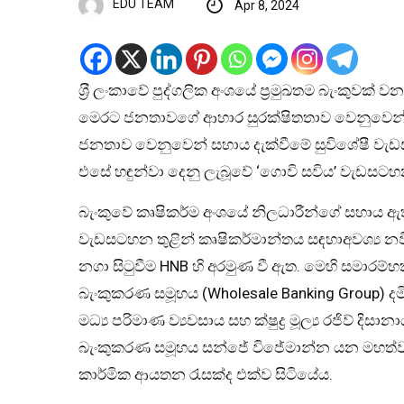
EDU TEAM
Apr 8, 2024
ශ‍්‍රී ලංකාවේ පුද්ගලික අංශයේ ප‍්‍රමුඛතම බැංකුව
මෙරට ජනතාවගේ ආහාර සුරක්ෂිතතාව වෙනුවෙන් සි
ජනතාව වෙනුවෙන් සහාය දැක්වීමේ සුවිශේෂී වැඩස
එසේ හඳුන්වා දෙනු ලැබූවේ ‘ගොවි සවිය’ වැඩසටහ
බැංකුවේ කෘෂිකර්ම අංශයේ නිලධාරීන්ගේ සහාය ඇතිව ක්
වැඩසටහන තුළින් කෘෂිකර්මාන්තය සඳහාඅවශ්‍ය 
නගා සිටුවීම HNB හි අරමුණ වී ඇත. මෙහි සමාරම්
බැංකුකරණ සමූහය (Wholesale Banking Group) දමිත
මධ්‍ය පරිමාණ ව්‍යවසාය සහ ක්ෂුද්‍ර මූල්‍ය රජිව් ද
බැංකුකරණ සමූහය සන්ජේ විජේමාන්න යන මහත්වරුන් ඇත
කාර්මික ආයතන රැසක්ද එක්ව සිටියේය.