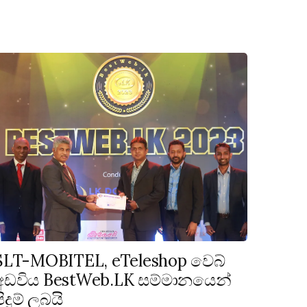
SLT-MOBITEL, eTeleshop වෙබ්
අඩවිය BestWeb.LK සම්මානයෙන්
පිදුම් ලබයි