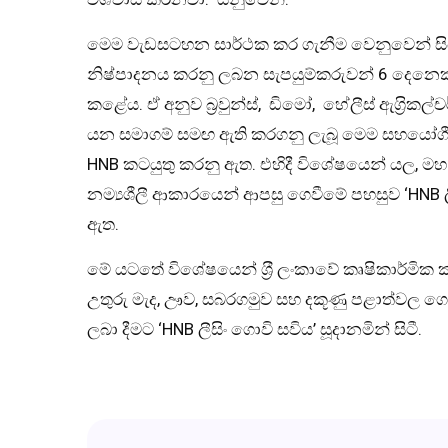
මෙම වැඩසටහන සාර්ථක කර ගැනීම වෙනුවෙන් සිය
නිෂ්පාදනය කරනු ලබන සැපයුම්කරුවන් 6 දෙනෙක
කළේය. ඒ අනුව බ‍්‍රවුන්ස්, ඩිමෝ, හේලීස් ඇග‍්‍රිකල්ච
යන සමාගම් සමඟ ඇති කරගනු ලැබූ මෙම සහයෝගීත
HNB කටයුතු කරනු ඇත. එහිදී විශේෂයෙන් යල, මහ 
නම්‍යශීලී ආකාරයෙන් ආපසු ගෙවීමේ පහසුව ‘HNB 
ඇත.
මේ යටතේ විශේෂයෙන් ශ‍්‍රී ලංකාවේ කෘෂිකාර්ම
උතුරු මැද, ඌව, සබරගමුව සහ දකූණු පළාත්වල
ලබා දීමට ‘HNB ලීසිං ගොවි සවිය’ සූදානමින් සිටී.