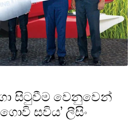
ගා සිටුවීම වෙනුවෙන්
ගොවි සවිය’ ලීසිං