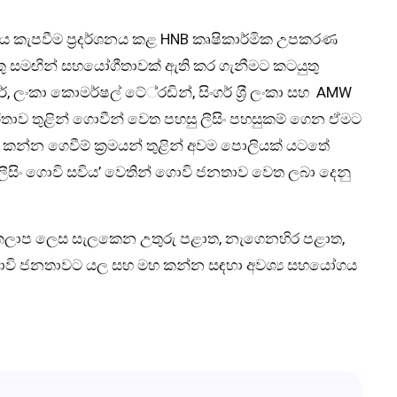
 කැපවීම ප‍්‍රදර්ශනය කළ HNB කෘෂිකාර්මික උපකරණ
ු සමඟින් සහයෝගීතාවක් ඇති කර ගැනීමට කටයුතු
ර්, ලංකා කොමර්ෂල් ටේ‍්‍රඩින්, සිංගර් ශ‍්‍රී ලංකා සහ AMW
ාව තුළින් ගොවීන් වෙත පහසු ලීසිං පහසුකම් ගෙන ඒමට
කන්න ගෙවීම් ක‍්‍රමයන් තුළින් අවම පොලියක් යටතේ
ලීසිං ගොවි සවිය’ වෙතින් ගොවි ජනතාව වෙත ලබා දෙනු
ික කලාප ලෙස සැලකෙන උතුරු පළාත, නැගෙනහිර පළාත,
 ගොවි ජනතාවට යල සහ මහ කන්න සඳහා අවශ්‍ය සහයෝගය