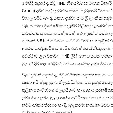
මෙහිදී අදහස් දැක්වූ HNB නියෝජ්‍ය සාමාන්‍යාධි
Group) දමිත් පල්ලෙවත්ත මහතා පැවසුවේ ‘‘අපගේ
විශාල පරිමාණ ආයතන දක්වා සෑම ශ‍්‍රී ලාංකිකයකුම
වැඩසටහන දියත් කිරීමට ලැබීම පිළිබඳව ඉතාමත් සතු
කර්මාන්තය වෙනුවෙන් වෙන් කර ඇතත් තවමත් දළ
ඇත්තේ 6.5%ක් පමණයි. මෙම වැඩසටහන තුළින් එම
අතරම සාම්ප‍්‍රදායිකව කෘෂිකර්මාන්තයේ නියැලෙන 
අවස්ථාව උදා වනවා. ‘HNB ලීසිං ගොවි සවිය’ හරහ
මුහුණ දීම සඳහා ඔවුන්ට අවශ්‍ය ශක්තිය ලබා දීමට අ
වැඩි දුරටත් අදහස් දැක්වූ ඒ මහතා සඳහන් කර සිටි
සඳහා අපි ක්ෂුද්‍ර මූල්‍ය නිලධාරීන්ගේ සහ ප‍්‍රමු
තූලින් ගොවීන්ගේ ඵලදායීතාව හා ආහාර සුරක්ෂි
ලබා දිය හැකියි. ශ‍්‍රී ලාංකේය ආර්ථිකයේ සහ ජන
කර්මාන්තය තිරසාර හා දියුණු කර්මාන්තයක් බවට
විශ්වාස කරනවා.’’ යනුවෙනි.