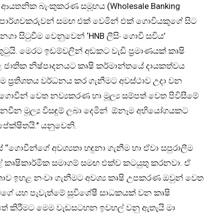
කාරී, ආයතනික බැංකුකරණ සමූහය (Wholesale Banking
 පාර්ශවකරුවන් සමඟ එක් වෙමින් එක් ගොවියකුගේ සිට
 නගා සිටුවීම වෙනුවෙන් ‘HNB ලීසිං ගොවි සවිය’
ටුයි. මෙරට ඉඩම්වලින් අඩකට වැඩි ප‍්‍රමාණයක් කෘෂි
 ජාතික නිෂ්පාදනයට කෘෂි කර්මාන්තයේ දායකත්වය
 ප‍්‍රතිශතය වර්ධනය කර ගැනීමට අවස්ථාව උදා වන
ගොවීන් වෙත නව්‍යකරණ හා මූල්‍ය සම්පත් වෙත පිවිසීමේ
ා නවීන මූල්‍ය විසඳුම් ලබා දෙමින් ඕනෑම අභියෝගයකට
පේක්ෂිතයි.’’ යනුවෙනි.
යේ ‘‘ගොවීන්ගේ අවශ්‍යතා හඳුනා ගැනීම හා ඒවා සපුරාලීම
ඛ පෙළේ කෘෂිකාර්මික සමාගම් සමඟ එක්ව කටයුතු කරනවා. ඒ
තතාව ඉහළ නංවා ගැනීමට අවශ්‍ය කෘෂි උපකරණ ඔවුන් වෙත
තාවගේ යහ පැවැත්මේ සුවිශේෂී සාධකයක් වන කෘෂි
 පත් කිරීමට මෙම වැඩසටහන ඉවහල් වනු ඇතැයි මා