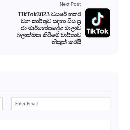
Next Post
TikTok2023 වසරේ හතර
වන කාර්තුව සඳහා සිය ප‍්‍ර
ජා මාර්ගෝපදේශ මාලාව
බලාත්මක කිරීමේ වාර්තාව
නිකුත් කරයි