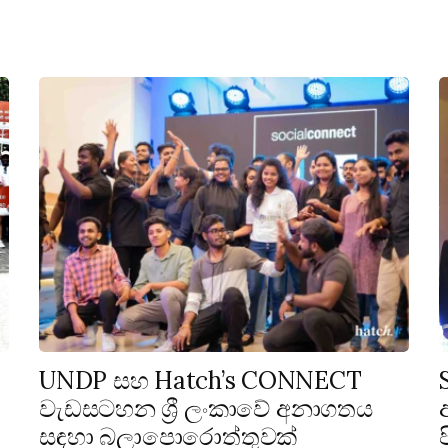
UNDP සහ Hatch’s CONNECT
වැඩසටහන ශ්‍රී ලංකාවේ අනාගතය
සඳහා බලාපොරොත්තුවක්