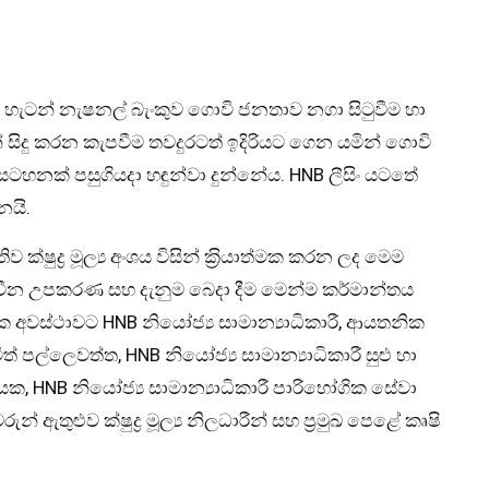
ක් වන හැටන් නැෂනල් බැංකුව ගොවි ජනතාව නගා සිටුවීම හා
දු කරන කැපවීම තවදුරටත් ඉදිරියට ගෙන යමින් ගොවි
ටහනක් පසුගියදා හඳුන්වා දුන්නේය. HNB ලීසිං යටතේ
නයි.
ෂුද්‍ර මූල්‍ය අංශය විසින් ක‍්‍රියාත්මක කරන ලද මෙම
නවීන උපකරණ සහ දැනුම බෙදා දීම මෙන්ම කර්මාන්තය
භක අවස්ථාවට HNB නියෝජ්‍ය සාමාන්‍යාධිකාරී, ආයතනික
් පල්ලෙවත්ත, HNB නියෝජ්‍ය සාමාන්‍යාධිකාරී සුළු හා
ිසානායක, HNB නියෝජ්‍ය සාමාන්‍යාධිකාරී පාරිභෝගික සේවා
ුළුව ක්ෂුද්‍ර මූල්‍ය නිලධාරීන් සහ ප‍්‍රමුඛ පෙළේ කෘෂි