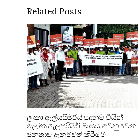
Related Posts
ලංකා ඇල්සයිමර්ස් පදනම විසින්
ලෝක ඇල්සයිමර් මාසය වෙනුවෙන්
ජනතාව දැනුම්වත් කිරීමේ