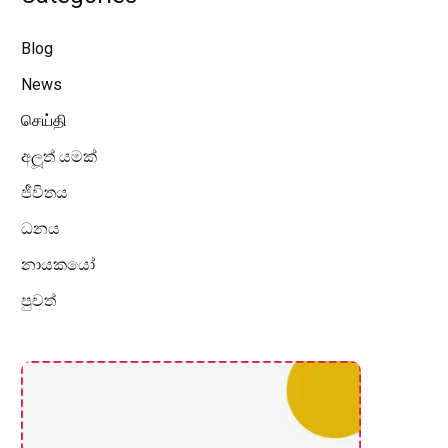
Blog
News
செய்தி
අලූත් යමක්
ජීවිතය
ධනය
නායකයෝ
පුවත්