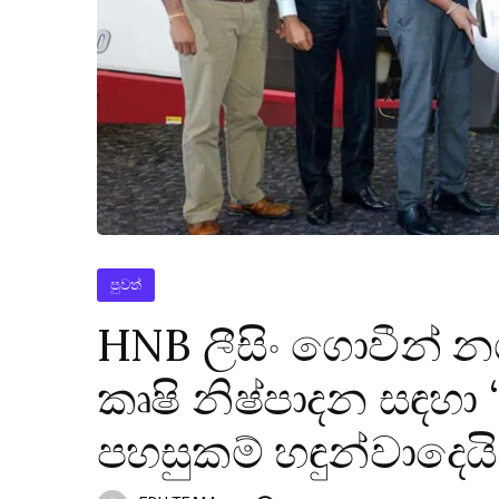
පුවත්
HNB ලීසිං ගොවීන් න
කෘෂි නිෂ්පාදන සඳහා ‘
පහසුකම් හඳුන්වාදෙයි