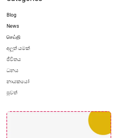
Blog
News
செய்தி
අලූත් යමක්
ජීවිතය
ධනය
නායකයෝ
පුවත්