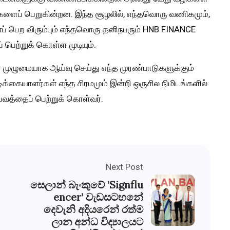
ைப் பெறுகின்றன. இந்த சூழலில், எந்தவொரு வணிகமும்,
் பெற விரும்பும் எந்தவொரு தனிநபரும் HNB FINANCE
பெற்றுக் கொள்ள முடியும்.
 முழுமையாக ஆய்வு செய்து எந்த முரண்பாடுகளுக்கும்
டிக்கையாளர்கள் எந்த சிரமமும் இன்றி ஒருசில நிமிடங்களில்
்தைப் பெற்றுக் கொள்வர்.
Next Post
සෙලාන් බැංකුවේ ‘Signflu
encer’ වැඩසටහනේ
දෙවැනි අදියරෙන් රත්ම
ලාන අන්ධ විද්‍යාලයට