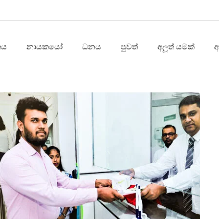
තය
නායකයෝ
ධනය
පුවත්
අලූත් යමක්