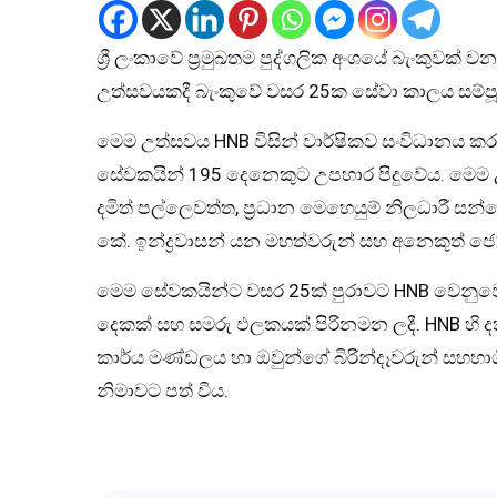
ශ්‍රී ලංකාවේ ප්‍රමුඛතම පුද්ගලික අංශයේ බැංකුවක් ව
උත්සවයකදී බැංකුවේ වසර 25ක සේවා කාලය සම්
මෙම උත්සවය HNB විසින් වාර්ෂිකව සංවිධානය කර
සේවකයින් 195 දෙනෙකුට උපහාර පිදුවේය. මෙම උ
දමිත් පල්ලෙවත්ත, ප්‍රධාන මෙහෙයුම් නිලධාරී සන්
කේ. ඉන්ද්‍රවාසන් යන මහත්වරුන් සහ අනෙකුත් ජ්
මෙම සේවකයින්ට වසර 25ක් පුරාවට HNB වෙනුවෙ
දෙකක් සහ සමරු ඵලකයක් පිරිනමන ලදී. HNB හි දක්
කාර්ය මණ්ඩලය හා ඔවුන්ගේ බිරින්දෑවරුන් සහභාගී
නිමාවට පත් විය.