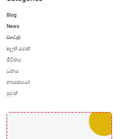
Blog
News
செய்தி
අලූත් යමක්
ජීවිතය
ධනය
නායකයෝ
පුවත්