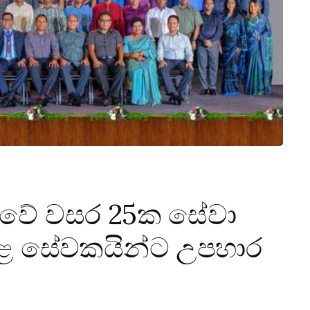
කුවේ වසර 25ක සේවා
කළ සේවකයින්ට උපහාර