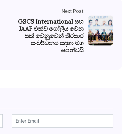
Next Post
GSCS International සහ
JAAF එක්ව ගෝලීය වෙන
සක් වෙනුවෙන් තිරසාර
සංවර්ධනය සඳහා මග
පෙන්වයි