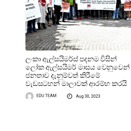
ලංකා ඇල්සයිමර්ස් පදනම විසින්
ලෝක ඇල්සයිමර් මාසය වෙනුවෙන්
ජනතාව දැනුම්වත් කිරීමේ
වැඩසටහන් මාලාවක් ආරම්භ කරයි
EDU TEAM
Aug 30, 2023