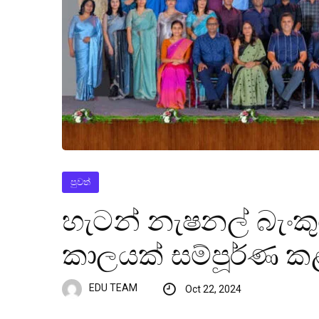
පුවත්
හැටන් නැෂනල් බැං
කාලයක් සම්පූර්ණ 
EDU TEAM
Oct 22, 2024