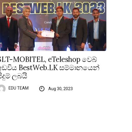
SLT-MOBITEL, eTeleshop වෙබ්
අඩවිය BestWeb.LK සම්මානයෙන්
පිදුම් ලබයි
EDU TEAM
Aug 30, 2023