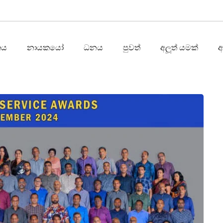
තය
නායකයෝ
ධනය
පුවත්
අලූත් යමක්