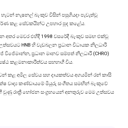
න හැටන් නැෂනල් බැංකුව විසින් පසුගියදා පැවැත්වූ
පූර්ණ කළ සේවකයින්ට උපහාර පුද කළේය.
න අතර මෙවර එහිදී 1998 වසරේදී බැංකුව සමඟ එක්වූ
ත්සවයට HNB හි වැඩබලන ප්‍රධාන විධායක නිලධාරී
ජේ විජේමාන්න, ප්‍රධාන මානව සම්පත් නිලධාරී (CHRO)
‍යෙෂ්ඨ කළමනාකාරීත්වය සහභාගී විය.
න් කළ අමිල සේවය සහ දායකත්වය අගයමින් රන් කාසි
ෂ වාද්‍ය කණ්ඩායමේ මියුරු සංගීතය සමඟින් බැංකුවේ
 වුණු රාත්‍රී භෝජන සංග්‍රහයෙන් අනතුරුව මෙම උත්සවය