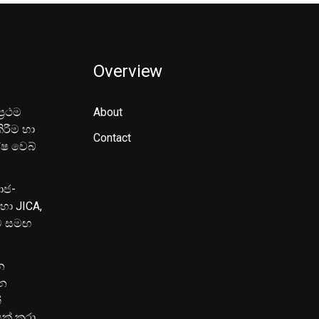
Overview
‍රථම
About
ිරීම හා
Contact
ේෂ වෙබ්
මාජ-
හා JICA,
ුව සමඟ
න
පන
්
යක් කරා