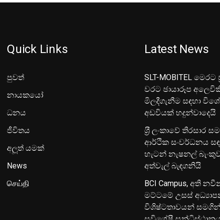
Quick Links
Latest News
පුවත්
SLT-MOBITEL මෙරට ප්
වරට ඡායාරූප අලෙවික
නායකයෝ
මිලදීගැනීම සඳහා විශ
ධනය
අඩවියක් හදුන්වාදෙයි
ජීවිතය
ශ‍්‍රී ලංකාවේ තිරසාර ස
ආර්ථික සංවර්ධනය සඳ
අලූත් යමක්
හැටන් නැෂනල් බැංක
News
අත්වැල් බැඳගනියි
செய்தி
BCI Campus, අති නවී
මට්ටමේ උසස් අධ්‍යා
විශිෂ්ටතාවයන් සමගින
සුවිශේෂී සන්ධිස්ථාන