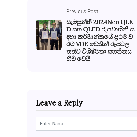
Previous Post
සැම්සුන්හි 2024Neo QLE
D සහ QLED රූපවාහිනී ස
ඳහා කර්මාන්තයේ ප්‍රථම ව
රට VDE වෙතින් රූපවල
තත්ව විශිෂ්ටතා සහතිකය
හිමි වෙයි
Leave a Reply