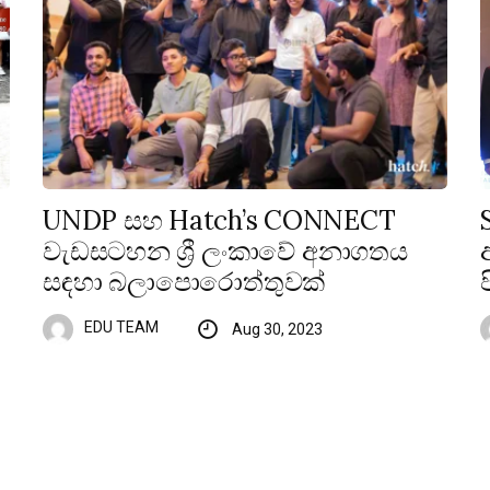
UNDP සහ Hatch’s CONNECT
වැඩසටහන ශ්‍රී ලංකාවේ අනාගතය
සඳහා බලාපොරොත්තුවක්
EDU TEAM
Aug 30, 2023