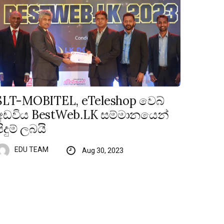
SLT-MOBITEL, eTeleshop වෙබ්
අඩවිය BestWeb.LK සම්මානයෙන්
පිදුම් ලබයි
EDU TEAM
Aug 30, 2023