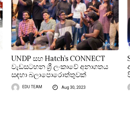
UNDP සහ Hatch’s CONNECT
වැඩසටහන ශ්‍රී ලංකාවේ අනාගතය
සඳහා බලාපොරොත්තුවක්
EDU TEAM
Aug 30, 2023