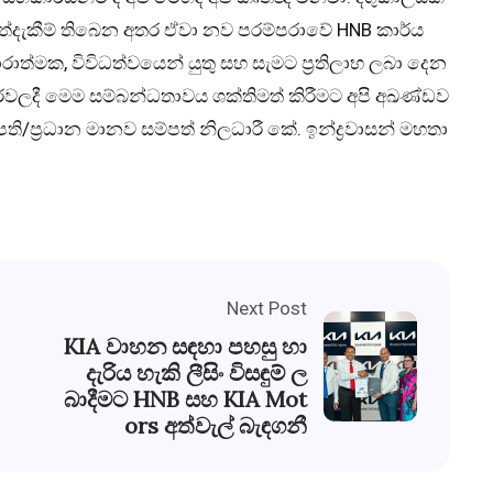
අත්දැකීම් තිබෙන අතර ඒවා නව පරම්පරාවේ HNB කාර්ය
රාත්මක, විවිධත්වයෙන් යුතු සහ සැමට ප්‍රතිලාභ ලබා දෙන
සරවලදී මෙම සම්බන්ධතාවය ශක්තිමත් කිරීමට අපි අඛණ්ඩව
ි/ප්‍රධාන මානව සම්පත් නිලධාරී කේ. ඉන්ද්‍රවාසන් මහතා
Next Post
KIA වාහන සඳහා පහසු හා
දැරිය හැකි ලීසිං විසඳුම් ල
බාදීමට HNB සහ KIA Mot
ors අත්වැල් බැඳගනී