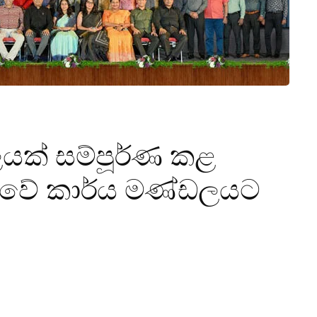
යක් සම්පූර්ණ කළ
කුවේ කාර්ය මණ්ඩලයට