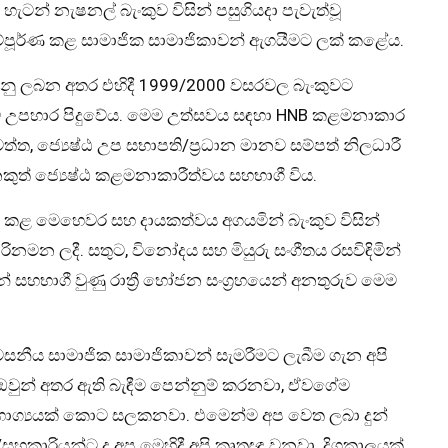
න හැටන් නැෂනල් බැංකුව විසින් පසුගියදා පැවැත්වූ
්පූර්ණ කළ සාමාජික සාමාජිකාවන් ඇගයීමට ලක් කළේය.
රනු ලබන අතර එහිදී 1999/2000 වසරවල බැංකුවට
ුට උපහාර පිදුවේය. මෙම උත්සවය සඳහා HNB කළමනාකාර
වත්ත, ජ්‍යෙෂ්ඨ උප සභාපති/ප්‍රධාන මානව සම්පත් නිලධාරී
කුත් ජ්‍යෙෂ්ඨ කළමනාකාරීත්වය සහභාගී විය.
දු කළ මෙහෙවර සහ දායකත්වය අගයමින් බැංකුව විසින්
නමන ලදී. සතුට, විනෝදය සහ මියුරු සංගීතය රසවිඳිමින්
් සහභාගී වුණු රාත්‍රී භෝජන සංග්‍රහයෙන් අනතුරුව මෙම
වසනීය සාමාජික සාමාජිකාවන් සැමරීමට ලැබීම ගැන අපි
 ඔවුන් අතර ඇති බැඳීම පෙන්නුම් කරනවා, ඒවගේම
 භාග්‍යයක් කොට සලකනවා. එමෙන්ම අප වෙත ලබා දුන්
කාරියන්ට ද අප මෙහිදී අපි කෘතඥ වනවා. දිගුකාලයක්