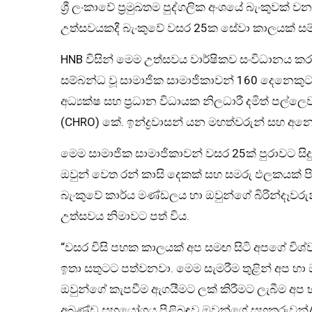
ශ්‍රී ලංකාවේ ප්‍රමුඛතම පුද්ගලික අංශයේ බැංකුවක් ව
උත්සවයකදී බැංකුවේ වසර 25ක සේවා කාලයක් සම
HNB විසින් මෙම උත්සවය වාර්ෂිකව සංවිධානය ක
සම්බන්ධ වූ සාමාජික සාමාජිකාවන් 160 දෙනෙක
අධ්‍යක්ෂ සහ ප්‍රධාන විධායක නිලධාරී දමිත් පල්ලෙ
(CHRO) කේ. ඉන්ද්‍රවාසන් යන මහත්වරුන් සහ අනෙ
මෙම සාමාජික සාමාජිකාවන් වසර 25ක් පුරාවට සි
ඔවුන් වෙත රන් කාසි දෙකක් සහ සමරු ඵලකයක් පිරි
බැංකුවේ කාර්ය මණ්ඩලය හා ඔවුන්ගේ බිරින්දෑවරුන
උත්සවය නිමාවට පත් විය.
“වසර විසි පහක කාලයක් අප සමඟ සිටි අපගේ විශ්
ඉතා සතුටට පත්වනවා. මෙම සැමරීම තුළින් අප හා
ඔවුන්ගේ කැපවීම ඇගයීමට ලක් කිරීමට ලැබීම අප
අඛණ්ඩ සහයෝගය පිළිබඳව ඔවුන්ගේ සහකරුවන්/සහ