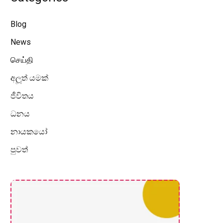
Blog
News
செய்தி
අලූත් යමක්
ජීවිතය
ධනය
නායකයෝ
පුවත්