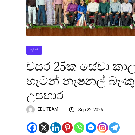
පුවත්
වසර 25ක සේවා කාල
හැටන් නැෂනල් බැං
උපහාර
EDU TEAM
Sep 22, 2025