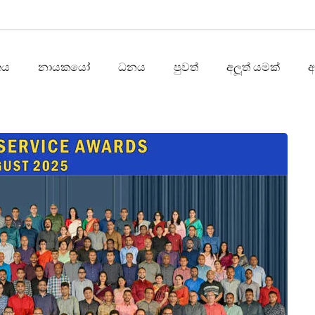
තය
නායකයෝ
ධනය
පුවත්
අලූත් යමක්