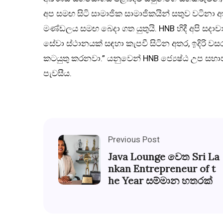
අප සමඟ සිටි සාමාජික සාමාජිකයින් සතුව වටිනා 
මණ්ඩලය සමඟ බෙදා ගත යුතුයි. HNB හිදී අපි සදාචා
සේවා ස්ථානයක් සඳහා කැපවී සිටින අතර, ඉදිරි ව
කටයුතු කරනවා.” යනුවෙන් HNB ජ්‍යෙෂ්ඨ උප සභාපත
පැවසීය.
Previous Post
Java Lounge වෙත Sri La
nkan Entrepreneur of t
he Year සම්මාන හතරක්