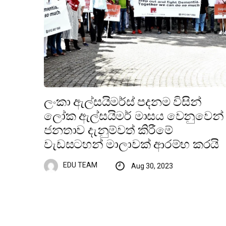
ලංකා ඇල්සයිමර්ස් පදනම විසින්
ලෝක ඇල්සයිමර් මාසය වෙනුවෙන්
ජනතාව දැනුම්වත් කිරීමේ
වැඩසටහන් මාලාවක් ආරම්භ කරයි
EDU TEAM
Aug 30, 2023