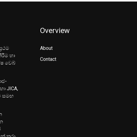
Overview
‍රථම
About
ිරීම හා
Contact
ේෂ වෙබ්
මාජ-
හා JICA,
ුව සමඟ
න
පන
්
යක් කරා