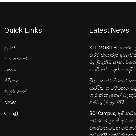
Quick Links
Latest News
පුවත්
SLT-MOBITEL මෙරට ප්
වරට ඡායාරූප අලෙවික
නායකයෝ
මිලදීගැනීම සඳහා විශ
ධනය
අඩවියක් හදුන්වාදෙයි
ජීවිතය
ශ‍්‍රී ලංකාවේ තිරසාර ස
ආර්ථික සංවර්ධනය සඳ
අලූත් යමක්
හැටන් නැෂනල් බැංක
News
අත්වැල් බැඳගනියි
செய்தி
BCI Campus, අති නවී
මට්ටමේ උසස් අධ්‍යා
විශිෂ්ටතාවයන් සමගින
සුවිශේෂී සන්ධිස්ථාන