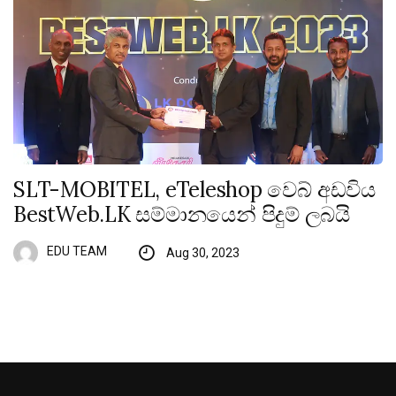
SLT-MOBITEL, eTeleshop වෙබ් අඩවිය
BestWeb.LK සම්මානයෙන් පිදුම් ලබයි
EDU TEAM
Aug 30, 2023