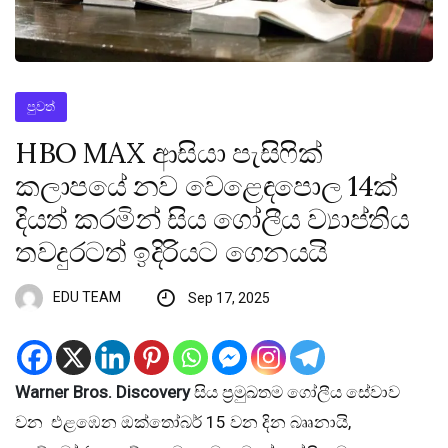
පුවත්
HBO MAX ආසියා පැසිෆික්
කලාපයේ නව වෙළෙඳපොල 14ක්
දියත් කරමින් සිය ගෝලීය ව්‍යාප්තිය
තවදුරටත් ඉදිරියට ගෙනයයි
EDU TEAM
Sep 17, 2025
Warner Bros. Discovery
සිය ප්‍රමුඛතම ගෝලීය සේවාව
වන එළඹෙන ඔක්තෝබර් 15 වන දින බෲනායි,