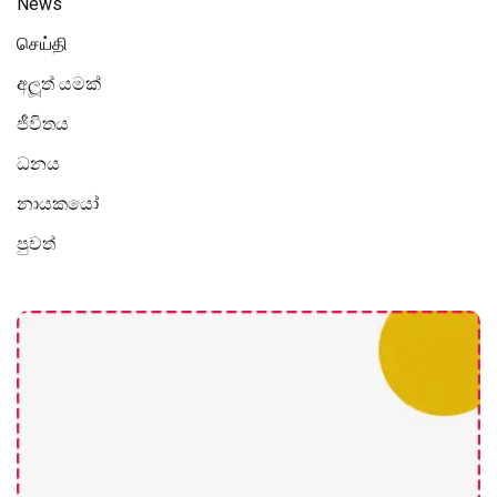
News
செய்தி
අලූත් යමක්
ජීවිතය
ධනය
නායකයෝ
පුවත්