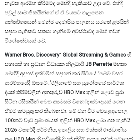
නැවත ආරම්භ කිරීමටද මෙහිදී හැකියාව උදා වේ. එහිදී
පවුල් සාමාජිකයින්ගේ ඒ ඒ වයසට ගැලපෙන
අන්තර්ගතයන් මෙන්ම දෙමාපිය පාලනය යටතේ ළමයින්
සඳහා පැතිකඩ සකසා ගැනීමේ අවස්ථාවද මෙහි තවත්
විශේෂත්වයක් වේ.
Warner Bros. Discovery
”
Global Streaming & Games
හි
සභාපති හා ප්‍රධාන විධායක නිලධාරී
JB Perrette
මහතා
මෙහිදී අදහස් දක්වමින් සඳහන් කර සිටියේ “මෙම වසර
ආරම්භයේදී ඕසටේ්‍රලියාවේ සහ යුරෝපයේ සාර්ථක
දියත් කිරීම්වලින් අනතුරුව HBO Max තුලින් ලොව පුරා
සිටින රසිකයින් වෙත අසමසම විනෝදාස්වාදයක් ගෙන
ඒමට කටයුතු කර තිබෙනවා. මේ වන විට වෙළෙඳපොල
100කට වැඩි ප්‍රමාණයක් තුලින් HBO Max ලබා ගත හැකියි.
2026 වසරේදී ජර්මනිය, ඉතාලිය සහ එක්සත් රාජධානිය
තුළ HBO Max හි සුවිශේෂී දියත් කිරීම් ඇතුලු තවත් බොහෝ