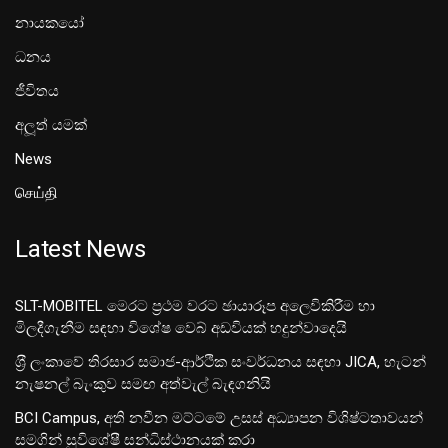
නායකයෝ
ධනය
ජීවිතය
අලූත් යමක්
News
செய்தி
Latest News
SLT-MOBITEL මෙරට ප්‍රථම වරට ඡායාරූප අලෙවිකිරීම හා
මිලදීගැනීම සඳහා විශේෂ වෙබ් අඩවියක් හදුන්වාදෙයි
ශ‍්‍රී ලංකාවේ තිරසාර සමාජ-ආර්ථික සංවර්ධනය සඳහා JICA, හැටන්
නැෂනල් බැංකුව සමඟ අත්වැල් බැඳගනියි
BCI Campus, අති නවීන මට්ටමේ උසස් අධ්‍යාපන විශිෂ්ටතාවයන්
සමගින් සුවිශේෂී සන්ධිස්ථානයක් කරා