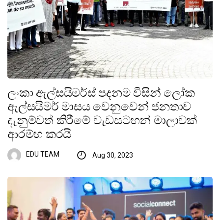
ලංකා ඇල්සයිමර්ස් පදනම විසින් ලෝක
ඇල්සයිමර් මාසය වෙනුවෙන් ජනතාව
දැනුම්වත් කිරීමේ වැඩසටහන් මාලාවක්
ආරම්භ කරයි
EDU TEAM
Aug 30, 2023