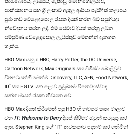
කාම්බෝජය, ලාඕසය, මැකාවු, මොන්ගෝලියාව,
පාකිස්තානය සහ ශ්‍රී ලංකාව ඇතුලු ආසියා පැසිෆික් කලාපය
පුරා නව වෙළෙඳපොල රැසක දියත් කරන බව පසුගියදා
නිවේදනය කරන ලදී. එම සේවාව දියත් කරනු ලබන
සම්පූර්ණ වෙළෙඳපොල ලැයිස්තුව මෙතනින් දැනගත
හැකිය.
HBO Max යනු q HBO, Harry Potter, the DC Universe,
Cartoon Network, Max Originals සහ විශිෂ්ට බොලිවුඩ්
චිතපටයන්හි මෙන්ම Discovery, TLC, AFN, Food Network,
*
ID
සහ HGTV යන ලොව ප්‍රමුඛතම විනෝදාස්වාද
සන්නාමයන් රැසක නිවහන වේ.
HBO Max දියත් කිරීමෙන් පසු HBO හි නවතම කතා මාලාව
වන
IT: Welcome to Derry
දියත් කිරීමට ඔවුන් කටයුතු කර
ඇත. Stephen King ගේ “IT” නවකතාව පදනම් කර ගනිමින්