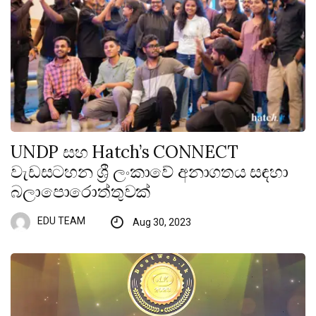
UNDP සහ Hatch’s CONNECT
වැඩසටහන ශ්‍රී ලංකාවේ අනාගතය සඳහා
බලාපොරොත්තුවක්
EDU TEAM
Aug 30, 2023