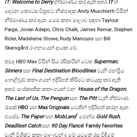
IT: Welcome to Derry
නිර්මාණය කර ඇති අතර
IT
හි
දෙවන කොටස චිත්‍රපට නිෂ්පාදක Andy Muschietti විසින්
නිර්මාණය කර ඇත. මෙම කතා මාලාව සඳහා Taylour
Paige, Jovan Adepo, Chris Chalk, James Remar, Stephen
Rider, Madeleine Stowe, Rudy Mancuso සහ Bill
Skarsgård රංගනයෙන් දායක වේ.
තවද HBO Max විසින් සිය රසිකයින් වෙත
Superman
,
Sinners
සහ
Final Destination Bloodlines
වැනි ජනප්‍රිය
හොලිවුඩ් කතාංගයන් ඉදිරිපත් කිරීමට කටයුතු කර ඇති
අතර සංස්කෘතික කතාංගයන් වන
House of the Dragon
,
The Last of Us
,
The Penguin
සහ
The Pitt
වැනි නිර්මාණ
රැසක්
HBO
සහ
Max Originals
වෙතින් ඉදිරිපත් කරනු ඇත.
^
එසේම
The Paper
සහ
MobLand
මෙන්ම
Gold Rush
,
Deadliest Catch
සහ
90 Day Fiancé
.
Family favorites
වැනි විශිෂ්ට කතා මාලාවන් ද මේ යටතේ රස විඳීමේ