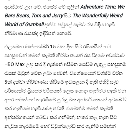
අවස්ථාව උදා වේ. එසේම මේ තුලින්
Adventure Time
,
We
Bare Bears
,
Tom and Jerry
සිට
The Wonderfully Weird
World of Gumball
දක්වා පවුලේ සැමට රස විඳිය හැකි
නිර්මාණ රැසක්ද ඉදිරිපත් කෙරේ.
එළඹෙන ඔක්තෝබර් 15 වන දින සිට රසිකයින් හට
පහසුවෙන් තමන් කැමති නිර්මාණයන් රස විඳමේ අවස්ථාව
HBO Max උදා කර දී ඇත්තේ අසීමිත සෙවීම් ඇතුලු පහසුකම්
රැසක් ඔවුන් වෙත ලබා දෙමිනි. විශේෂයෙන් විශිෂ්ට චරිත
5ක් දක්වා නිර්මාණය කිරීමේ ඉඩසලසා දී ඇති එහිදී සෑම
චරිතයක්ම ප්‍රියතම චරිතයන් ලෙස යොදා ගැනීමට හැකි වන
අතර තමන්ගේ නැරඹීමේ පුරුදු මත අන්තර්ගතයන් අවබෝධ
කර ගැනීමේ හැකියාවද පවතී. එමෙන්ම තමන් කැමති
අන්තර්ගතයන් ගබඩා කර ගනිමින්, නතර කළ තැන සිට
නැවත නැරඹීමේ හෝ ඩවුන්ලෝඩ් කර ගැනීම සමඟින්