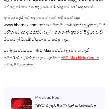
දේ සිදු කිරීමට අප බලාපොරොත්තු වනවා.” යනුවෙනි.
ආසියා පැසිෆික් කලාපයේ දියත් කිරීමෙන් පසු
www.hbomax.com හරහා මෙන්ම තෝරාගත් හවුල්කරුවන්
මඟින් අවශ්‍ය දායකත්වය ලබා ගත හැකි අතර ඒ පිළිබඳ වැඩි
විස්තර ඉදිරියේදී නිවේදනය කරනු ඇත.
ගෝලීය වශයෙන් HBO Max වෙතින් ලබා ගත හැකි
සම්පූර්ණ ලැයිස්තුව දැන ගැනීමට
HBO Max Help Center
වෙත පිවිසෙන්න.
Previous Post
DFCC බැංකුව සිය 70 වැනි සංවත්සරයට ස