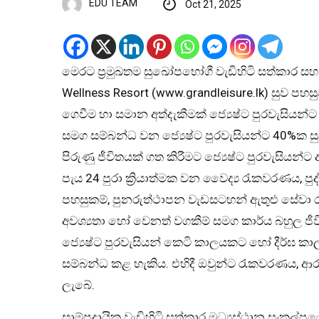
EDU TEAM
Oct 21, 2025
මෙරට ප්‍රමුඛතම සුඛෝපභෝගී වැඩිහිටි සත්කාර සහ 
Wellness Resort (www.grandleisure.lk) සුව ප
ගෙවීම හා සමාන අත්දැකීමක් ජ්‍යෙෂ්ට පුරවැසියන්ට 
සමග සම්බන්ධ වන ජ්‍යෙෂ්ට පුරවැසියන්ට 40%ක ස
පිරුණු ජීවිතයක් ගත කිරීමට ජ්‍යෙෂ්ට පුරවැසියන
පැය 24 පුරා ක්‍රියාත්මක වන වෛද්‍ය රැකවරණය, 
පහසුකම්, පුනරුත්ථාපන වැඩසටහන් ඇතුළු සේවා රැ
අවශ්‍යතා හෝ වෙනත් වගකීම් සමග කාර්ය බහුල ජ
ජ්‍යෙෂ්ට පුරවැසියන් කෙටි කාලයකට හෝ දීර්ඝ කා
සම්බන්ධ කළ හැකිය. එහිදී ඔවුන්ට රැකවරණය, ආර
ලැබේ.
සාම්ප්‍රදායික වැඩිහිටි සත්කාර මධ්‍යස්ථාන සං