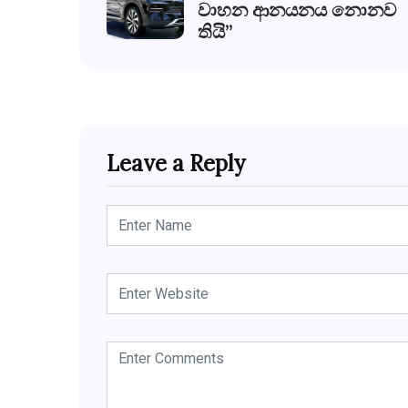
වාහන ආනයනය නොනව
තියි”
Leave a Reply