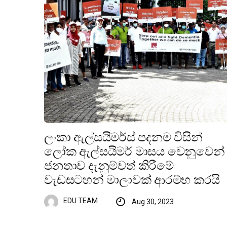
ලංකා ඇල්සයිමර්ස් පදනම විසින්
ලෝක ඇල්සයිමර් මාසය වෙනුවෙන්
ජනතාව දැනුම්වත් කිරීමේ
වැඩසටහන් මාලාවක් ආරම්භ කරයි
EDU TEAM
Aug 30, 2023