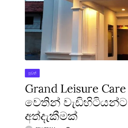
පුවත්
Grand Leisure Care
වෙතින් වැඩිහිටියන්ට
අත්දැකීමක්