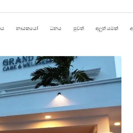
තය
නායකයෝ
ධනය
පුවත්
අලූත් යමක්