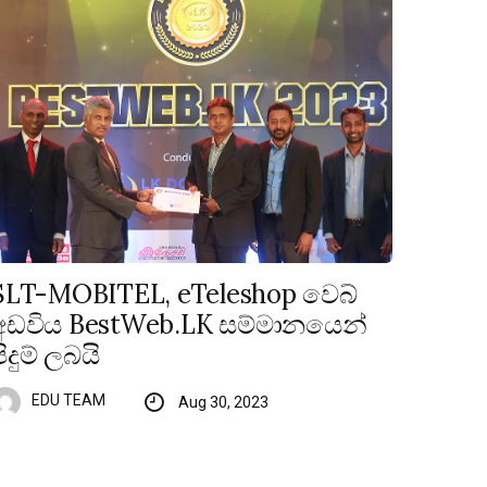
SLT-MOBITEL, eTeleshop වෙබ්
අඩවිය BestWeb.LK සම්මානයෙන්
පිදුම් ලබයි
EDU TEAM
Aug 30, 2023