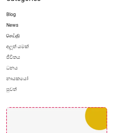
Blog
News
செய்தி
අලූත් යමක්
ජීවිතය
ධනය
නායකයෝ
පුවත්