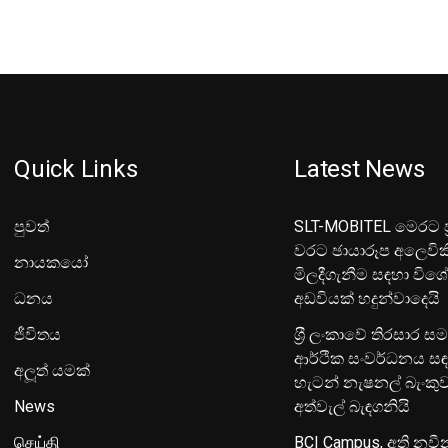
Quick Links
Latest News
පුවත්
SLT-MOBITEL මෙරට ප්
වරට ඡායාරූප අලෙවික
නායකයෝ
මිලදීගැනීම සඳහා විශ
ධනය
අඩවියක් හදුන්වාදෙයි
ජීවිතය
ශ‍්‍රී ලංකාවේ තිරසාර ස
ආර්ථික සංවර්ධනය සඳ
අලූත් යමක්
හැටන් නැෂනල් බැංක
News
අත්වැල් බැඳගනියි
செய்தி
BCI Campus, අති නවී