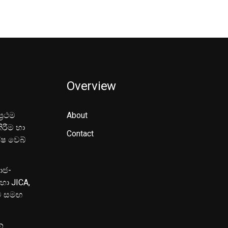
Overview
‍රථම
About
ිරීම හා
Contact
ේෂ වෙබ්
මාජ-
හා JICA,
ුව සමඟ
න