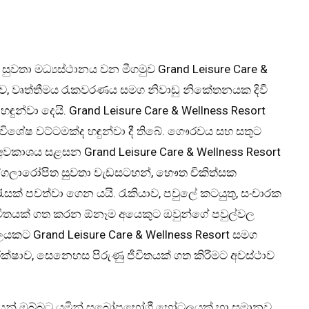
සුවතා මධ්‍යස්ථානය වන මීගමුව Grand Leisure Care &
හසුව, වෘත්තීමය රැකවරණය සමග නිවාඩු නිකේතනයක දිවි
හඳුන්වා දෙයි. Grand Leisure Care & Wellness Resort
ුවිශේෂ වට්ටමක්ද හඳුන්වා දී තිබේ. ගෞරවය සහ සතුට
්ට අවකාශය සළසන Grand Leisure Care & Wellness Resort
පුද්ගලාරෝපිත සුවතා වැඩසටහන්, භෞත චිකිත්සක
සක් පවත්වා ගෙන යයි. රැකියාව, පවුලේ කටයුතු, සංචාරක
ීවිතයක් ගත කරන ඕනෑම අයෙකුට ඔවුන්ගේ පවුල්වල
ලයකට Grand Leisure Care & Wellness Resort සමග
ක්ෂාව, සෙනෙහස පිරුණු ජීවිතයක් ගත කිරීමට අවස්ථාව
කල්පයෙන් ඔබ්බට යමින් සුඛෝපභෝගී හෝටලයක් හා සමානව