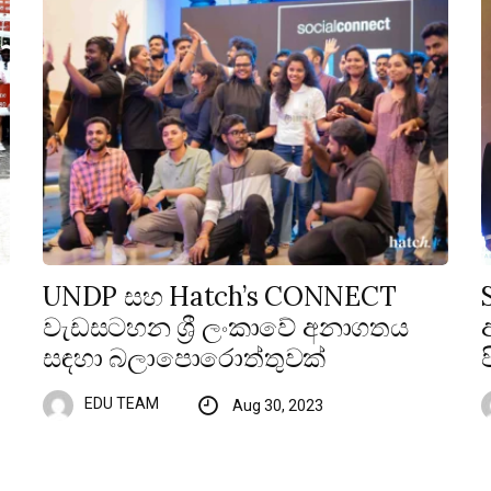
UNDP සහ Hatch’s CONNECT
වැඩසටහන ශ්‍රී ලංකාවේ අනාගතය
සඳහා බලාපොරොත්තුවක්
EDU TEAM
Aug 30, 2023