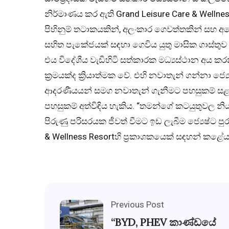
නිර්මාණය කර ඇති Grand Leisure Care & Wellnes
පිහිනුම් තටාකයකින්, අලංකාර ගෙවත්තකින් සහ අන
සහිත පැකේජයක් සඳහා ගෙවිය යුතු මාසික ගාස්තු
එය විදේශීය වැඩිහිටි සත්කාරක මධ්‍යස්ථාන අය
ක්‍රමයක්ද ක්‍රියාත්මක වේ. එහි නවාතැන් ගන්නා ජ
ආදරණීයයන් සමග නවාතැන් ගැනීමට පහසුකම් ස
පහසුකම් අත්විඳිය හැකිය. “තමන්ගේ කටයුතුවල නි
පිරුණු පරිසරයක ජීවත් වීමට ඉඩ ලැබීම ජ්‍යෙෂ්ට ප
& Wellness Resortහි ප්‍රකාශකයෙක් සඳහන් කළේය
Previous Post
“BYD, PHEV කාණ්ඩයේ