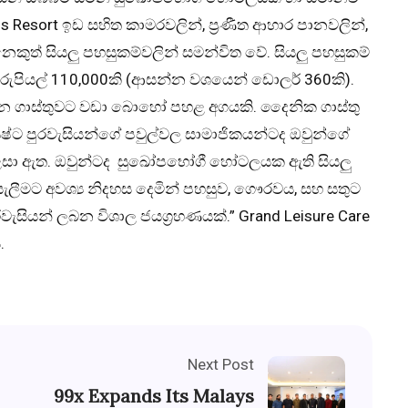
s Resort ඉඩ සහිත කාමරවලින්, ප්‍රණීත ආහාර පානවලින්,
ෙකුත් සියලු පහසුකම්වලින් සමන්විත වේ. සියලු පහසුකම්
ව රුපියල් 110,000කි (ආසන්න වශයෙන් ඩොලර් 360කි).
 කරන ගාස්තුවට වඩා බොහෝ පහළ අගයකි. දෛනික ගාස්තු
්‍යෙෂ්ට පුරවැසියන්ගේ පවුල්වල සාමාජිකයන්ටද ඔවුන්ගේ
ළසා ඇත. ඔවුන්ටද සුඛෝපභෝගී හෝටලයක ඇති සියලු
යැලීමට අවශ්‍ය නිදහස දෙමින් පහසුව, ගෞරවය, සහ සතුට
ුරවැසියන් ලබන විශාල ජයග්‍රහණයක්.” Grand Leisure Care
.
Next Post
99x Expands Its Malays