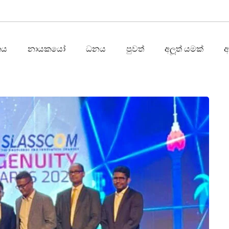
තය
නායකයෝ
ධනය
පුවත්
අලූත් යමක්