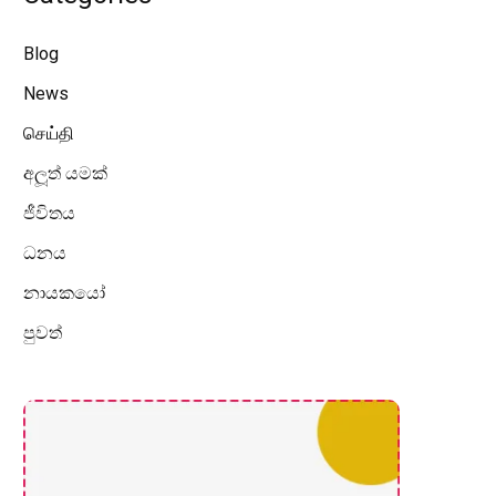
Blog
News
செய்தி
අලූත් යමක්
ජීවිතය
ධනය
නායකයෝ
පුවත්