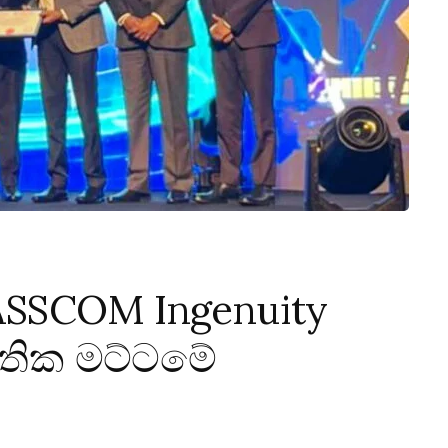
LASSCOM Ingenuity
ාතික මට්ටමේ