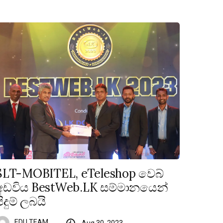
SLT-MOBITEL, eTeleshop වෙබ්
අඩවිය BestWeb.LK සම්මානයෙන්
පිදුම් ලබයි
EDU TEAM
Aug 30, 2023