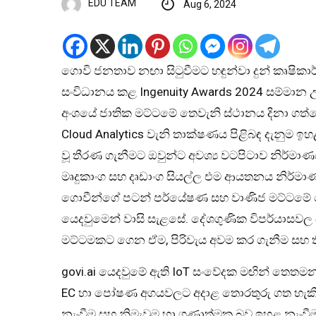
EDU TEAM
Aug 6, 2024
ගොවි ජනතාව නඟා සිටුවීමට හඳුන්වා දුන් කෘෂිකා
සංවිධානය කළ Ingenuity Awards 2024 සම්මාන උ
අංශයේ ජාතික මට්ටමේ තෙවැනි ස්ථානය දිනා ගත්ත
Cloud Analytics වැනි තාක්ෂණය පිළිබඳ දැනුම ඉ
වූ තීරණ ගැනීමට ඔවුන්ට අවශ්‍ය වටපිටාව නිර්මා
මෘදුකාංග සහ දෘඩාංග සියල්ල එම ආයතනය නිර්මාණය
ගොවීන්ගේ පටන් පර්යේෂණ සහ වාණිජ මට්ටමේ ගොවී
යෙදවුමෙන් වාසි සැළසේ. දේශගුණික විපර්යාසවල 
මට්ටමකට ගෙන ඒම, පිරිවැය අවම කර ගැනීම සහ තිරස
govi.ai යෙදවුමේ ඇති IoT සංවේදක මඟින් තෙතම
EC හා පෝෂණ අගයවලට අදාළ තොරතුරු ගත හැකිය.
නැංවීම සහ නිමැවුම හා ගුණාත්මක බව ඉහළ නැංවීම ව