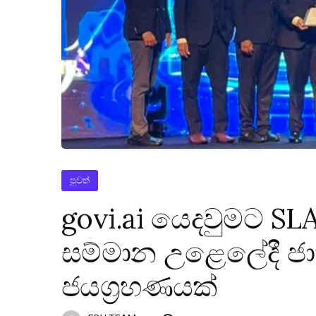
පුවත්
govi.ai යෙදවුමට S
සම්මාන උළෙලේදී ජ
ජයග්‍රහණයක්