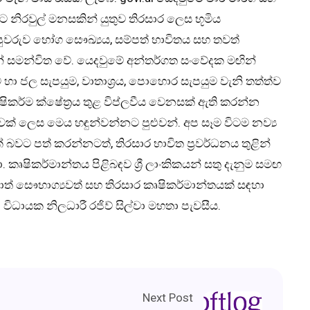
නිරවුල් මනසකින් යුතුව තිරසාර ලෙස භූමිය
වරුව භෝග සෞඛ්‍යය, සම්පත් භාවිතය සහ තවත්
න් සමන්විත වේ. යෙදවුමේ අන්තර්ගත සංවේදක මඟින්
ීමට හා ජල සැපයුම, වාතාශ්‍රය, පොහොර සැපයුම වැනි තත්ත්ව
ිකර්ම ක්ෂේත්‍රය තුළ විප්ලවීය වෙනසක් ඇති කරන්න
වක් ලෙස මෙය හඳුන්වන්නට පුළුවන්. අප සෑම විටම නව්‍ය
ක් බවට පත් කරන්නටත්, තිරසාර භාවිත ප්‍රවර්ධනය තුළින්
ෘෂිකර්මාන්තය පිළිබඳව ශ්‍රී ලාංකිකයන් සතු දැනුම සමඟ
වඩාත් සෞභාග්‍යවත් සහ තිරසාර කෘෂිකර්මාන්තයක් සඳහා
 විධායක නිලධාරී රජිව් සිල්වා මහතා පැවසීය.
Next Post