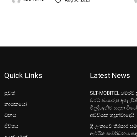
Quick Links
Latest News
පුවත්
SLT-MOBITEL මෙරට ප්
වරට ඡායාරූප අලෙවික
නායකයෝ
මිලදීගැනීම සඳහා විශ
ධනය
අඩවියක් හදුන්වාදෙයි
ජීවිතය
ශ‍්‍රී ලංකාවේ තිරසාර ස
ආර්ථික සංවර්ධනය සඳ