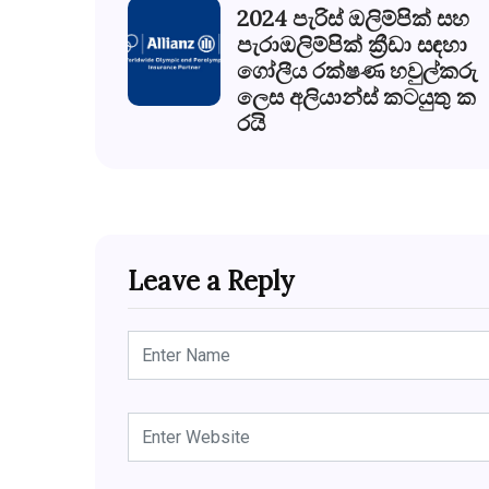
2024 පැරිස් ඔලිම්පික් සහ
පැරාඔලිම්පික් ක්‍රීඩා සඳහා
ගෝලීය රක්ෂණ හවුල්කරු
ලෙස අලියාන්ස් කටයුතු ක
රයි
Leave a Reply