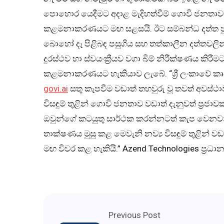
පොහොර යෙදීමට අදාළ මැදිහත්වීම් ගොවි ජනතාවට 
කළමනාකරණයට මඟ සළසයි. ඊට සම්බන්ධ දත්ත පු
බොහෝ දෑ පිළිබඳ පසුගිය සහ තත්කාලීන දත්තවලි
දුරස්ථව හා ස්වයංක්‍රීයව වගා බිම් නිරීක්ෂණය කිර
කළමනාකරණයට හැකියාව ලැබේ. “ශ්‍රී ලංකාවේ කෘෂ
govi.ai
සතු කැපවීම වඩාත් තහවුරු වූ තවත් අවස්ථා
විසඳුම් තුළින් ගොවි ජනතාව වඩාත් දැනුවත් ප්‍රජාව
ඔවුන්ගේ කටයුතු සාර්ථක කරන්නටත් කැප වෙනවා. ක
තාක්ෂණය මුසු කළ මෙවැනි නව්‍ය විසඳුම් තුළින් 
මඟ විවර කළ හැකියි.” Azend Technologies ප්‍රධාන
Previous Post