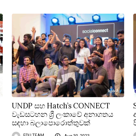
UNDP සහ Hatch’s CONNECT
වැඩසටහන ශ්‍රී ලංකාවේ අනාගතය
සඳහා බලාපොරොත්තුවක්
EDU TEAM
Aug 30, 2023