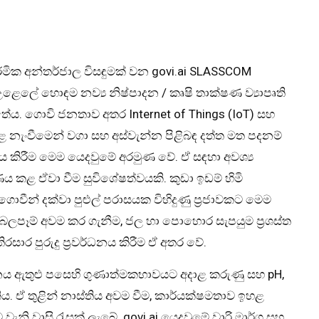
ර්මික අන්තර්ජාල විසඳුමක් වන govi.ai SLASSCOM
ළෙලේ හොඳම නව්‍ය නිෂ්පාදන / කෘෂි තාක්ෂණ ව්‍යාපෘති
ේය. ගොවි ජනතාව අතර Internet of Things (IoT) සහ
හළ නැංවීමෙන් වගා සහ අස්වැන්න පිළිබඳ දත්ත මත පදනම්
ණය කිරීම මෙම යෙදවුමේ අරමුණ වේ. ඒ සඳහා අවශ්‍ය
 කළ ඒවා වීම සුවිශේෂත්වයකි. කුඩා ඉඩම් හිමි
න් දක්වා පුළුල් පරාසයක විහිදුණු ප්‍රජාවකට මෙම
බලපෑම් අවම කර ගැනීම, ජල හා පොහොර සැපයුම ප්‍රශස්ත
ාර පුරුදු ප්‍රවර්ධනය කිරීම ඒ අතර වේ.
නය ඇතුළු පසෙහි ගුණාත්මකභාවයට අදාළ කරුණු සහ pH,
 ඒ තුළින් නාස්තිය අවම වීම, කාර්යක්ෂමතාව ඉහළ
ැනි වාසි රැසක් ලැබේ. govi.ai යෙදවුමේ වාරි මාර්ග සහ