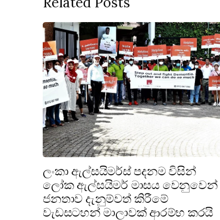
Related Posts
ලංකා ඇල්සයිමර්ස් පදනම විසින්
ලෝක ඇල්සයිමර් මාසය වෙනුවෙන්
ජනතාව දැනුම්වත් කිරීමේ
වැඩසටහන් මාලාවක් ආරම්භ කරයි