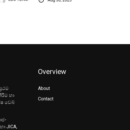
Overview
‍රථම
About
ිරීම හා
Contact
ේෂ වෙබ්
මාජ-
හා JICA,