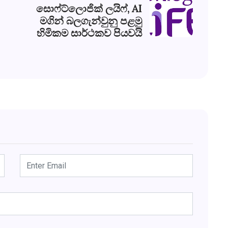
සොෆ්ට්ලොජික් ලයිෆ්, AI
මගින් බලගැන්වුනු පළමු
හිමිකම සාර්ථකව පියවයි