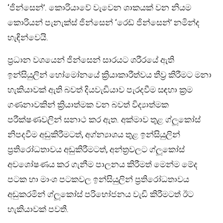
‘ජින්සෙන්’. කොරියාවේ වැවෙන ශාකයක් වන නියම
කොරියන් පැනැක්ස් ජින්සෙන් ‘රෙඩ් ජින්සෙන්’ නමින්ද
හැඳින්වෙයි.
ප්‍රධාන වශයෙන් ජින්සෙන් සාරයට ශරීරයේ ඇති
ඉන්සියුලින් හෝමෝනයේ ක්‍රියාකාරීත්වය තීව්‍ර කිරීමට මනා
හැකියාවක් ඇති බවත් දියවැඩියාව පැරදවීම සඳහා ක්‍රම
ගණනාවකින් ක්‍රියාත්මක වන බවත් විද්‍යාත්මක
පරීක්ෂණවලින් සනාථ කර ඇත. අක්මාව තුළ ග්ලූකෝස්
නිපදවීම අඩුකිරීමටත්, අග්න්‍යාශය තුළ ඉන්සියුලින්
ප්‍රතිරෝධතාවය අඩුකිරීමටත්, අන්ත්‍රවලට ග්ලූකෝස්
අවශෝෂණය කර ගැනීම පාලනය කිරීමත් මෙන්ම මේද
පටක හා මාංශ පටකවල ඉන්සියුලින් ප්‍රතිරෝධතාවය
අඩුකරමින් ග්ලූකෝස් පරිභෝජනය වැඩි කිරීමටත් ඊට
හැකියාවක් පවතී.