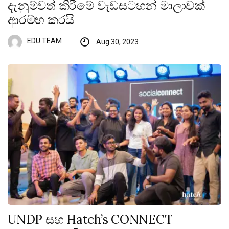
දැනුම්වත් කිරීමේ වැඩසටහන් මාලාවක්
ආරම්භ කරයි
EDU TEAM
Aug 30, 2023
UNDP සහ Hatch’s CONNECT