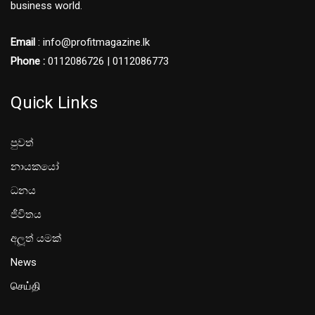
business world.
Email
: info@profitmagazine.lk
Phone :
0112086726 | 0112086773
Quick Links
පුවත්
නායකයෝ
ධනය
ජීවිතය
අලූත් යමක්
News
செய்தி