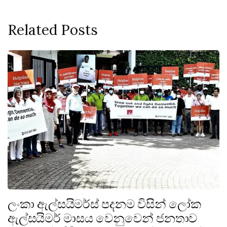
Related Posts
ලංකා ඇල්සයිමර්ස් පදනම විසින් ලෝක
ඇල්සයිමර් මාසය වෙනුවෙන් ජනතාව