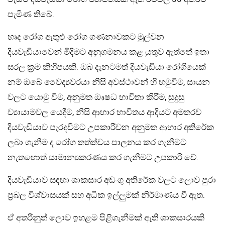
පැමිණ තිබේ.
හෘද රෝග ඇතුළු රෝග ගණනාවකට මුල්වන
දියවැඩියාවෙන් මිදීමට අනුගමනය කළ යුතුව ඇත්තේ ඉතා
සරල ක්‍රම කිහිපයකි. ඔබ දැනටමත් දියවැඩියා රෝගියෙක්
නම් ඔබේ වෛද්‍යවරයා නිසි අවස්ථාවන් හි හමුවීම, සායන
වලට යොමු වීම, අනුමත ඖෂධ භාවිතා කිරීම, සුදුසු
ව්‍යායාමවල යෙදීම, නිසි ආහාර භාවිතය ආදියට අමතරව
දියවැඩියාව පැරදවීමට උපකාරීවන අනුමත ආහාර අතිරේක
ලබා ගැනීම ද රෝග තත්ත්වය පාලනය කර ගැනීමට
නැතහොත් සාමාන්‍යකරණය කර ගැනීමට උපකාරී වේ.
දියවැඩියාව සඳහා ශාකසාර අඩංගු අතිරේක වලට ලොව පුරා
ප්‍රබල විශ්වාසයක් සහ අධික ඉල්ලුමක් නිර්මාණය වී ඇත.
ඒ අතරිනුත් ලොව ඉහළම පිළිගැනීමක් ඇති ශාකසාරයකි