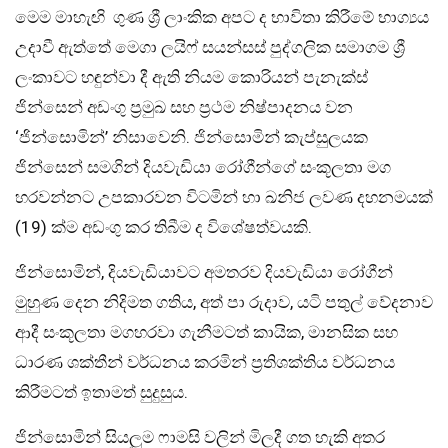
මෙම මාහැඟි ගුණ ශ්‍රී ලාංකික අපට ද භාවිතා කිරීමේ භාග්‍යය
උදාවී ඇත්තේ මෙගා ලයිෆ් සයන්සස් පුද්ගලික සමාගම ශ්‍රී
ලංකාවට හඳුන්වා දී ඇති නියම කොරියන් පැනැක්ස්
ජින්සෙන් අඩංගු ප්‍රමුඛ සහ ප්‍රථම නිෂ්පාදනය වන
‘ජින්සොමින්’ නිසාවෙනි. ජින්සොමින් කැප්සුලයක
ජින්සෙන් සමගින් දියවැඩියා රෝගීන්ගේ සංකූලතා මග
හරවන්නට උපකාරවන විටමින් හා ඛනිජ ලවණ දහනමයක්
(19) ක්ම අඩංගු කර තිබීම ද විශේෂත්වයකි.
ජින්සොමින්, දියවැඩියාවට අමතරව දියවැඩියා රෝගීන්
මුහුණ දෙන නිදිමත ගතිය, අත් පා රුදාව, යටි පතුල් වේදනාව
ආදී සංකූලතා මගහරවා ගැනීමටත් කායික, මානසික සහ
ධාරණ ශක්තීන් වර්ධනය කරමින් ප්‍රතිශක්තිය වර්ධනය
කිරීමටත් ඉතාමත් සුදුසුය.
ජින්සොමින් සියලුම ෆාමසි වලින් මිලදී ගත හැකි අතර