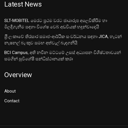
Latest News
SLT-MOBITEL මෙරට ප්‍රථම වරට ඡායාරූප අලෙවිකිරීම හා
මිලදීගැනීම සඳහා විශේෂ වෙබ් අඩවියක් හදුන්වාදෙයි
ශ‍්‍රී ලංකාවේ තිරසාර සමාජ-ආර්ථික සංවර්ධනය සඳහා JICA, හැටන්
නැෂනල් බැංකුව සමඟ අත්වැල් බැඳගනියි
BCI Campus, අති නවීන මට්ටමේ උසස් අධ්‍යාපන විශිෂ්ටතාවයන්
සමගින් සුවිශේෂී සන්ධිස්ථානයක් කරා
Overview
About
Contact