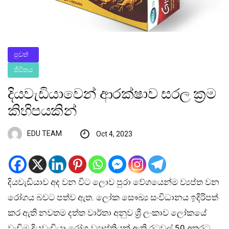
පුවත්
ජීවිතය
දියවැඩියාවෙන් ආරක්ෂාව සරල ක්‍රම
කිහිපයකින්
EDU TEAM
Oct 4, 2023
දියවැඩියාව අද වන විට ලොව පුරා වේගයෙන්ම ව්‍යප්ත වන
රෝගය බවට පත්ව ඇත. ලෝක සෞඛ්‍ය සංවිධානය ඉදිරිපත්
කර ඇති නවතම දත්ත වාර්තා අනුව ශ්‍රී ලංකාව ලෝකයේ
වැඩිම දියවැඩියා රෝග ව්‍යාප්තියක් ඇති රටවල් 50 අතරට