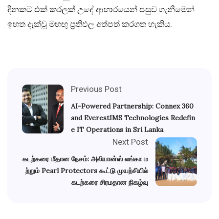
දිනකට එක් කරලක් උදේ ආහාරයෙන් පසුව ගැනීමෙන්
ඉහත දැක්වූ මහඟු ප්‍රතිඵල අත්පත් කරගත හැකිය.
Previous Post
AI-Powered Partnership: Connex 360
and EverestIMS Technologies Redefin
e IT Operations in Sri Lanka
Next Post
கடற்கரை மீதான நேசம்: அலியான்ஸ் லங்கா ம
ற்றும் Pearl Protectors கூட்டு முயற்சியில்
கடற்கரை சிரமதான நிகழ்வு