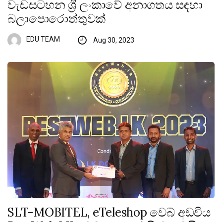
වැඩසටහන ශ්‍රී ලංකාවේ අනාගතය සඳහා
බලාපොරොත්තුවක්
EDU TEAM
Aug 30, 2023
SLT-MOBITEL, eTeleshop වෙබ් අඩවිය