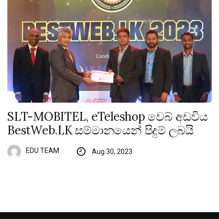
SLT-MOBITEL, eTeleshop වෙබ් අඩවිය
BestWeb.LK සම්මානයෙන් පිදුම් ලබයි
EDU TEAM
Aug 30, 2023