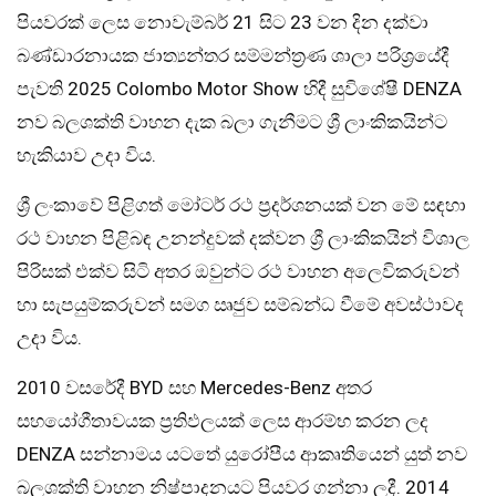
පියවරක් ලෙස නොවැම්බර් 21 සිට 23 වන දින දක්වා
බණ්ඩාරනායක ජාත්‍යන්තර සම්මන්ත්‍රණ ශාලා පරිශ්‍රයේදී
පැවති 2025 Colombo Motor Show හිදී සුවිශේෂී DENZA
නව බලශක්ති වාහන දැක බලා ගැනීමට ශ්‍රී ලාංකිකයින්ට
හැකියාව උදා විය.
ශ්‍රී ලංකාවේ පිළිගත් මෝටර් රථ ප්‍රදර්ශනයක් වන මේ සඳහා
රථ වාහන පිළිබඳ උනන්දුවක් දක්වන ශ්‍රී ලාංකිකයින් විශාල
පිරිසක් එක්ව සිටි අතර ඔවුන්ට රථ වාහන අලෙවිකරුවන්
හා සැපයුම්කරුවන් සමග ඍජුව සම්බන්ධ වීමේ අවස්ථාවද
උදා විය.
2010 වසරේදී BYD සහ Mercedes-Benz අතර
සහයෝගීතාවයක ප්‍රතිඵලයක් ලෙස ආරම්භ කරන ලද
DENZA සන්නාමය යටතේ යුරෝපීය ආකෘතියෙන් යුත් නව
බලශක්ති වාහන නිෂ්පාදනයට පියවර ගන්නා ලදී. 2014