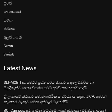
පුවත්
නායකයෝ
ධනය
ජීවිතය
අලූත් යමක්
News
செய்தி
Latest News
SLT-MOBITEL මෙරට ප්‍රථම වරට ඡායාරූප අලෙවිකිරීම හා
මිලදීගැනීම සඳහා විශේෂ වෙබ් අඩවියක් හදුන්වාදෙයි
ශ‍්‍රී ලංකාවේ තිරසාර සමාජ-ආර්ථික සංවර්ධනය සඳහා JICA, හැටන්
නැෂනල් බැංකුව සමඟ අත්වැල් බැඳගනියි
BCI Campus, අති නවීන මට්ටමේ උසස් අධ්‍යාපන විශිෂ්ටතාවයන්