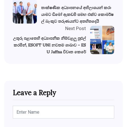
තාක්ෂණික අධ්‍යාපනයේ අභිලාශයන් කරා
යාමට ඩිමෝ ඇකඩමි සමඟ එක්ව කොමර්ෂ
ල් බැංකුව තරුණයන්ට අතහිතදෙයි
Next Post
උතුරු පළාතෙහි අධ්‍යාපනික නිම්වළලු පුළුල්
කරමින්, ESOFT UNI නවතම ශාඛාව – ES
U Jaffna විවෘත කෙරේ
Leave a Reply