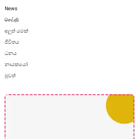
News
செய்தி
අලූත් යමක්
ජීවිතය
ධනය
නායකයෝ
පුවත්