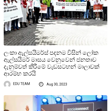
ලංකා ඇල්සයිමර්ස් පදනම විසින් ලෝක
ඇල්සයිමර් මාසය වෙනුවෙන් ජනතාව
දැනුම්වත් කිරීමේ වැඩසටහන් මාලාවක්
ආරම්භ කරයි
EDU TEAM
Aug 30, 2023