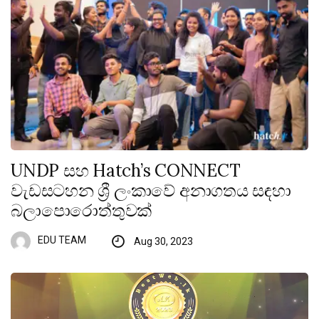
UNDP සහ Hatch’s CONNECT
වැඩසටහන ශ්‍රී ලංකාවේ අනාගතය සඳහා
බලාපොරොත්තුවක්
EDU TEAM
Aug 30, 2023