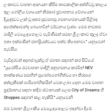
ලංකාවට වාහන ආනයන කිරීම තාවකාලික අත්හිටවූ කාලය
තුල ගෝලීය වශයෙන් තිරසාර ප්‍රවාහනය වේගයෙන්
දියුණුවට ලක් වූ අතර සුවපහසු ගමනාගමනයක් පිළිබඳ
අපේක්ෂාවන්ද බෙහෙවින් වර්ධනය වුණා. මෙම නවතම
මාදිලි වෙළෙඳපොලට පැමිණීමත් සමඟ ශ්‍රී ලංකාව තුලද ඒවා
ඉතා ඉක්මණින් ජනප්‍රියත්වයට පත්ව තිබෙනවා.” යනුවෙන්
පැවසීය.
වැඩිදුරටත් අදහස් දැක්වූ ඒ මහතා සඳහන් කර සිටියේ
‘’යුරෝපීය රථවාහන මාදිලි අනුගමනය කරමින් NEV
තාක්ෂණය සමඟින් සුඛෝපභෝගීත්වය හා තිරසාර
අත්දැකීමක් පාරිභෝගිකයින් වෙත ලබා දෙන මෙම වාහන
ප්‍රදර්ශනය සඳහා කදිම ස්ථානයක් ලෙස City of Dreams හි
Shoppes සඳහන් කළ හැකියි.’’ යනුවෙනි.
එම වාහන ශ්‍රී ලාංකීය වෙළෙඳපොලට හඳුන්වා දීමේ