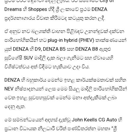
ප්‍රථම වරට හඳුන්වා දෙනු ලැබීය. ඊට සමගාමීව City of
Dreams හි Shoppes හිදී ශ්‍රී ලංකාවේ ප්‍රථම DENZA
ප්‍රදර්ශනාගාරය විවෘත කිරීමටද කටයුතු කරන ලදී.
ඒ අනුව නව බලශක්ති වාහන පිළිබඳව උනන්දුවක් දක්වන
පාරිභෝගිකයින් හට plug-in hybrid (PHEV) තාක්ෂණයෙන්
යුත් DENZA හි D9, DENZA B5 සහ DENZA B8 ඇතුළු
සුවිශේෂී SUV මාදිලි දැක බලා ගැනීමට සහ ඒවායෙහි
විශිෂ්ටත්වය අත් විඳීමට හැකියාව උදා විය.
DENZA හි බහුකාර්ය මෙන්ම ඉහළ කාර්යක්ෂමතාවක් සහිත
NEV නිෂ්පාදනයන් ලෙස මෙම සියලු මාදිලි පාරිභෝගිකයින්
වෙත ඉහළ සුවපහසුවක් මෙන්ම මනා අත්දැකීමක් ලබා
දෙනු ඇත.
මේ සම්බන්ධයෙන් අදහස් දැක්වූ John Keells CG Auto හි
ප්‍රධාන විධායක නිලධාරී චරිත් පණ්ඩිතරත්න මහතා “ශ්‍රී