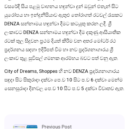
වසරේදී සිය පළමු වාහනය හඳුන්වා දුන් ඔවුන් එතැන් සිට
යුරෝපය හා ඉන්දුනීසියාව ඇතුළු තෝරාගත් රටවල් රැසකට
DENZA සන්නාමය හඳුන්වා දීමට කටයුතු කරන ලදී. ශ්‍රී
ලංකාවට DENZA සන්නාමය හඳුන්වා දීම දකුණු ආසියාතික
රටක් තුල සිදුවන ප්‍රථම දියත් කිරීම වන අතර මෝටර් රථ
ප්‍රදර්ශනය සඳහා ඉදිරිපත් වීම හා නව ප්‍රදර්ශනාගාරය ශ්‍රී
ලංකාව තුළ සුවිසල් ගමනක ආරම්භය බවට පත් වනු ඇත.
City of Dreams, Shoppes හි නව DENZA ප්‍රදර්ශනාගාරය
සඳුදා සිට සිකුරාදා දක්වා පෙ.ව 10 සිට ප.ව 6 දක්වා මෙන්ම
සෙනසුරාදා දිනවල පෙ.ව 10 සිට ප.ව 5 දක්වා විවෘතව ඇත.
Previous Post