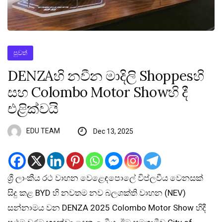
පුවත්
DENZAහි නවීන මාදිලි Shoppesහි
සහ Colombo Motor Showහි දී
එළික්වයි
EDU TEAM
Dec 13, 2025
ශ්‍රී ලාංකීය රථ වාහන වෙළෙඳපොලේ විප්ලවීය වෙනසක්
සිදු කළ BYD හි නවතම නව බලශක්ති වාහන (NEV)
සන්නාමය වන DENZA 2025 Colombo Motor Show හිදී