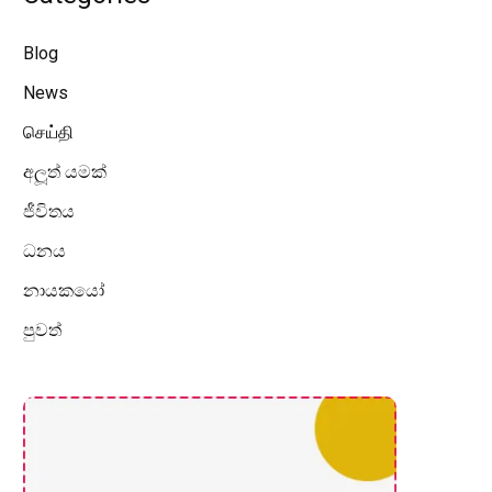
Blog
News
செய்தி
අලූත් යමක්
ජීවිතය
ධනය
නායකයෝ
පුවත්