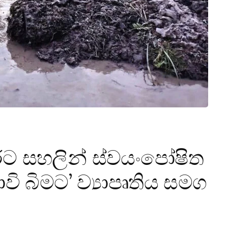
රට සහලින් ස්වයංපෝෂිත
ි බිමට’ ව්‍යාපෘතිය සමග