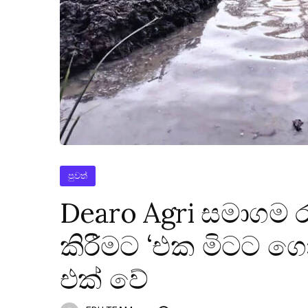
පුවත්
Dearo Agri සමාගම 
කිරීමට ‘එක මිටට ගොව
එක් වේ