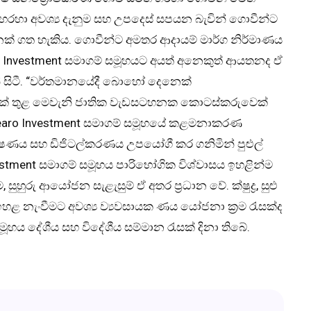
හරහා අවශ්‍ය දැනුම සහ උපදෙස් සපයන බැවින් ගොවීන්ට
්නක් ගත හැකිය. ගොවීන්ට අමතර ආදායම් මාර්ග නිර්මාණය
ro Investment සමාගම් සමූහයට අයත් අනෙකුත් ආයතනද ඒ
ින් සිටී. “වර්තමානයේදී බොහෝ දෙනෙක්
වයක් තුළ මෙවැනි ජාතික වැඩසටහනක කොටස්කරුවෙක්
 Dearo Investment සමාගම් සමූහයේ කළමනාකරණ
ාක්ෂණය සහ ඩිජිටල්කරණය උපයෝගී කර ගනිමින් පුළුල්
vestment සමාගම් සමූහය පාරිභෝගික විශ්වාසය ඉහළින්ම
ුහුරු ආයෝජන සැළැසුම් ඒ අතර ප්‍රධාන වේ. ක්ෂුද්‍ර, සුළු
ය ඉහළ නැංවීමට අවශ්‍ය ව්‍යවසායක ණය යෝජනා ක්‍රම රැසක්ද
සමූහය දේශීය සහ විදේශීය සම්මාන රැසක් දිනා තිබේ.