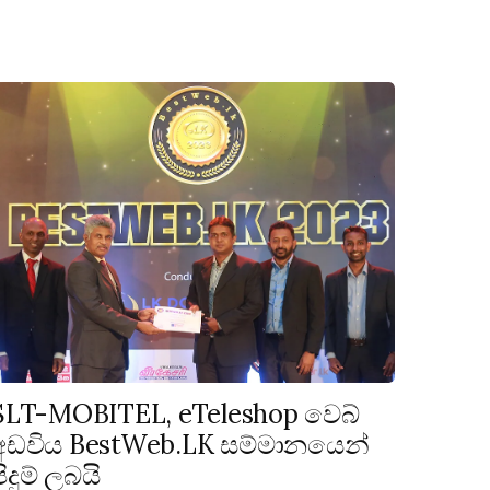
SLT-MOBITEL, eTeleshop වෙබ්
අඩවිය BestWeb.LK සම්මානයෙන්
පිදුම් ලබයි