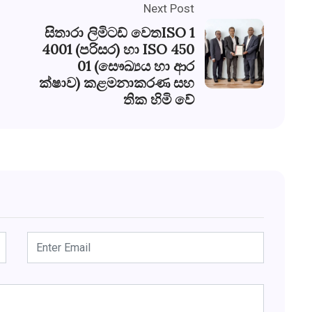
Next Post
සිතාරා ලිමිටඩ් වෙතISO 1
4001 (පරිසර) හා ISO 450
01 (සෞඛ්‍යය හා ආර
ක්ෂාව) කළමනාකරණ සහ
තික හිමි වේ