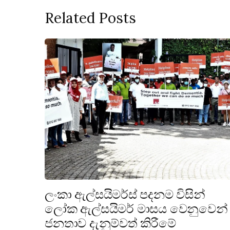
Related Posts
ලංකා ඇල්සයිමර්ස් පදනම විසින්
ලෝක ඇල්සයිමර් මාසය වෙනුවෙන්
ජනතාව දැනුම්වත් කිරීමේ