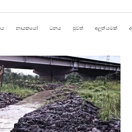
තය
නායකයෝ
ධනය
පුවත්
අලූත් යමක්