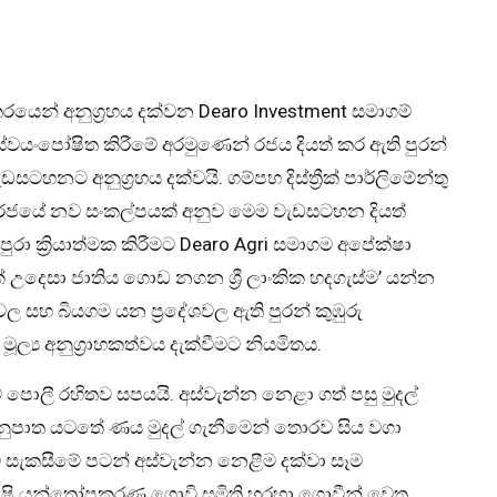
්තරයෙන් අනුග්‍රහය දක්වන Dearo Investment සමාගම්
ස්වයංපෝෂිත කිරීමේ අරමුණෙන් රජය දියත් කර ඇති පුරන්
සටහනට අනුග්‍රහය දක්වයි. ගම්පහ දිස්ත්‍රීක් පාර්ලිමේන්තු
 රජයේ නව සංකල්පයක් අනුව මෙම වැඩසටහන දියත්
ා ක්‍රියාත්මක කිරීමට Dearo Agri සමාගම අපේක්ෂා
 උදෙසා ජාතිය ගොඩ නගන ශ්‍රී ලාංකික හදගැස්ම’ යන්න
 සහ බියගම යන ප්‍රදේශවල ඇති පුරන් කුඹුරු
ූල්‍ය අනුග්‍රාහකත්වය දැක්වීමට නියමිතය.
් පොලී රහිතව සපයයි. අස්වැන්න නෙළා ගත් පසු මුදල්
නුපාත යටතේ ණය මුදල් ගැනීමෙන් තොරව සිය වගා
් සැකසීමේ පටන් අස්වැන්න නෙළීම දක්වා සෑම
 කෘෂි යන්ත්‍රෝපකරණ ගොවි සමිති හරහා ගොවීන් වෙත