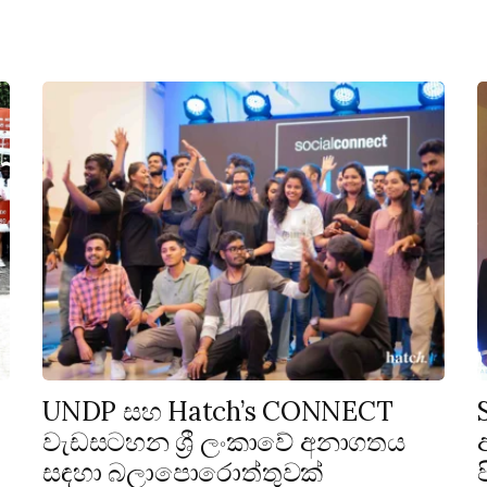
UNDP සහ Hatch’s CONNECT
වැඩසටහන ශ්‍රී ලංකාවේ අනාගතය
සඳහා බලාපොරොත්තුවක්