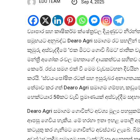
EDU TEAM
Sep 4, 2025
ව්‍යාපාර සහ කෘෂිකර්ම ක්ෂේත්‍රවල දියුණුවට නිරන
සමූහයට අනුබද්ධ Dearo Agri සමාගම රට සහලින් 
කුඹුරු අස්වැද්දීමේ ‘එක මිටට ගොවි බිමට’ ජාතික වැඩ
මන්ත්‍රී අශෝක රංවල මහතාගේ දායකත්වය සහිතව
කෙරේ. රජය සමග එක් වී මෙම වැඩසටහන දිවයින පුර
කරයි. ‘ස්වයංපෝෂිත රටක් සහ ඉසුරුබර අනාගතයක්
තේමාව කර ගත් Dearo Agri සමාගම ගම්පහ, කඩුවෙල
හෙක්ටයාර 50කට වැඩි ප්‍රමාණයක් අස්වැද්දීම සඳහා ම
Dearo Agri සමාගම ගොවීන්ට අවශ්‍ය මූල්‍ය පහසුකම
ආපසු ගෙවිය හැකිය. මේ හරහා ඉතා ඉහළ පොලී අ
කටයුතු කර ගැනීමට ගොවීන්ට අවස්ථාව ලැබේ. බිම
අවස්ථාවකදීම සමාගම සතු ට්‍රැක්ටර් හා අනෙකුත්