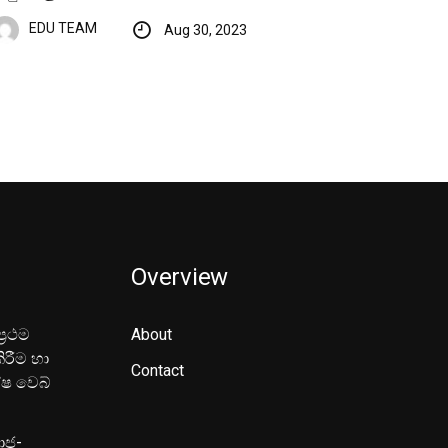
EDU TEAM
Aug 30, 2023
Overview
‍රථම
About
ිරීම හා
Contact
ේෂ වෙබ්
මාජ-