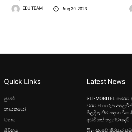
EDU TEAM
Aug 30, 2023
Quick Links
Latest News
පුවත්
SLT-MOBITEL මෙරට ප්
වරට ඡායාරූප අලෙවික
නායකයෝ
මිලදීගැනීම සඳහා විශ
ධනය
අඩවියක් හදුන්වාදෙයි
ජීවිතය
ශ‍්‍රී ලංකාවේ තිරසාර ස