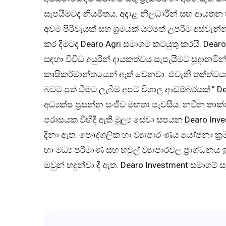
සැපයීමටද නියමිතය. අදාළ නිලධාරීන් සහ ආයතන 
අවම පිරිවැයක් සහ ශ්‍රමයක් යටතේ උපරිම අස්වැන
කර දීමටද Dearo Agri සමාගම කටයුතු කරයි. Dea
සඳහා විවිධ අයුරින් දායකත්වය සැපැයීමට සූදානම
කෘෂිකර්මාන්තයෙන් ඈත් වෙනවා. එවැනි තත්ත්
බවට පත් වීමට ලැබීම අපට විශාල ආඩම්බරයක්.”
අධ්‍යක්ෂ ප්‍රසන්න සංජීව මහතා පැවසීය. නවීන ත
පරාසයක විහිදී ඇති මූල්‍ය සේවා සපයන Dearo In
දිනා ඇත. පෞද්ගලික හා ව්‍යාපාර ණය යෝජනා ක්‍රම, ස
හා මධ්‍ය පරිමාණ සහ හවුල් ව්‍යාපාරවල ප්‍රාග්ධන
ඔවුන් හඳුන්වා දී ඇත. Dearo Investment සමාගම් 