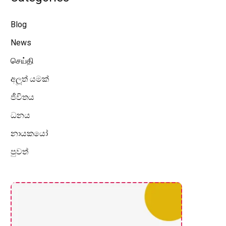
Blog
News
செய்தி
අලූත් යමක්
ජීවිතය
ධනය
නායකයෝ
පුවත්