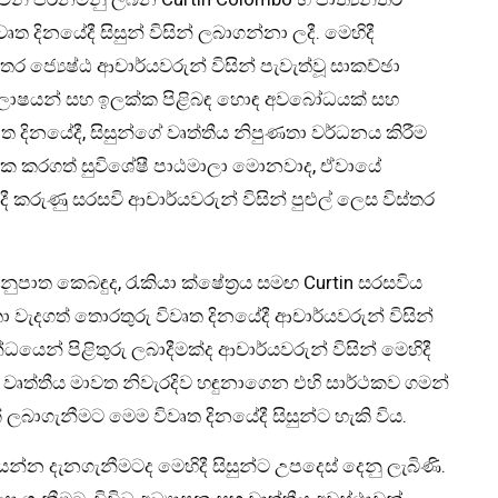
දිනයේදී සිසුන් විසින් ලබාගන්නා ලදී. මෙහිදී
තර ජ්‍යෙෂ්ඨ ආචාර්යවරුන් විසින් පැවැත්වූ සාකච්ඡා
අභිලාෂයන් සහ ඉලක්ක පිළිබඳ හොඳ අවබෝධයක් සහ
ෘත දිනයේදී, සිසුන්ගේ වෘත්තීය නිපුණතා වර්ධනය කිරීම
ලක්ක කරගත් සුවිශේෂී පාඨමාලා මොනවාද, ඒවායේ
 කරුණු සරසවි ආචාර්යවරුන් විසින් පුළුල් ලෙස විස්තර
අනුපාත කෙබඳුද, රැකියා ක්ෂේත්‍රය සමඟ Curtin සරසවිය
දගත් තොරතුරු විවෘත දිනයේදී ආචාර්යවරුන් විසින්
යෙන් පිළිතුරු ලබාදීමක්ද ආචාර්යවරුන් විසින් මෙහිදී
 වෘත්තීය මාවත නිවැරදිව හඳුනාගෙන එහි සාර්ථකව ගමන්
ගැනීමට මෙම විවෘත දිනයේදී සිසුන්ට හැකි විය.
යන්න දැනගැනීමටද මෙහිදී සිසුන්ට උපදෙස් දෙනු ලැබිණි.