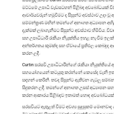
මට්ටමේ උපාධි වැඩසටහන් පිළිබඳ අවබෝධයක් විවෘත 
ආචාර්යවරුන් හමුවීමට ද සිසුන්ට අවස්ථාව උදා වූ අ
සම්‍මන්ත්‍රණ මඟින් තමන්ගේ අනාගත අධ්‍යාපන 
දැක්මක් ලබාගැනීමට සිසුන්ට අවස්ථාව හිමිවිය. විව
සහ උපාධිධාරී රැකියා නියුක්තිය ඉහළ නැංවීම ඉ
අන්තර්ගතය කුමක්ද සහ ඒවායේ ප්‍රතිඵල කෙබඳුද ආදී
කරන ලදී.
Curtin සරසවි උපාධිධාරීන්ගේ රැකියා නියුක්තියේ 
සහයෝගයෙන් කටයුතු කරන්නේ කෙසේද වැනි ඉතා වැ
සඳහන් කෙරිනි. තවද සිසුන්ට ඇතිවන ගැටලු සම්බන්ධ
සිදුකරන ලදී. තමන්ගේ අනාගත උසස් අධ්‍යාපන සහ
කරන ආකාරය පිළිබඳව ඉතාමත් හොඳ අවබෝධයක් ලබා
සරසවියට ඇතුළත් වීමට අවශ්‍ය සුදුසුකම් මොනවාද 