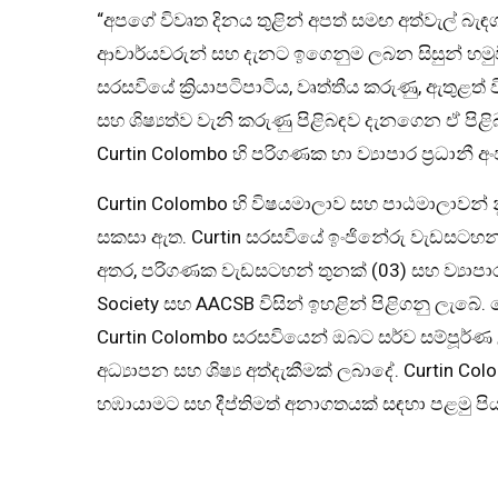
“අපගේ විවෘත දිනය තුළින් අපත් සමඟ අත්වැල් බැඳ
ආචාර්යවරුන් සහ දැනට ඉගෙනුම ලබන සිසුන් හමුවී
සරසවියේ ක්‍රියාපටිපාටිය, වෘත්තීය කරුණු, ඇතුළත
සහ ශිෂ්‍යත්ව වැනි කරුණු පිළිබඳව දැනගෙන ඒ පිළ
Curtin Colombo හි පරිගණක හා ව්‍යාපාර ප්‍රධානී
Curtin Colombo හි විෂයමාලාව සහ පාඨමාලාව
සකසා ඇත. Curtin සරසවියේ ඉංජිනේරු වැඩසටහන් ඕ
අතර, පරිගණක වැඩසටහන් තුනක් (03) සහ ව්‍යාපා
Society සහ AACSB විසින් ඉහළින් පිළිගනු ලැබේ. 
Curtin Colombo සරසවියෙන් ඔබට සර්ව සම්පූර්ණ උ
අධ්‍යාපන සහ ශිෂ්‍ය අත්දැකීමක් ලබාදේ. Curtin Co
හඹායාමට සහ දීප්තිමත් අනාගතයක් සඳහා පළමු පිය