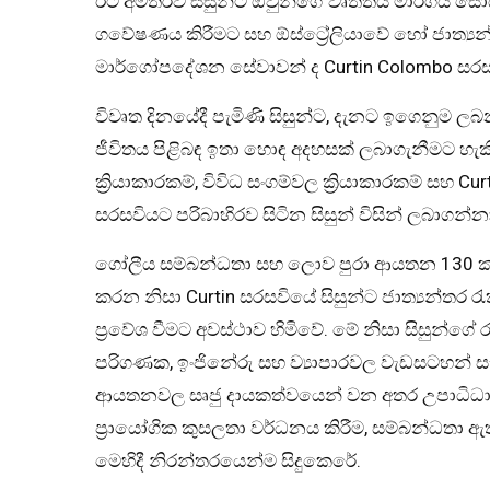
ඊට අමතරව සිසුන්ට ඔවුන්ගේ වෘත්තීය මාර්ගය සොය
ගවේෂණය කිරීමට සහ ඕස්ට්‍රේලියාවේ හෝ ජාත්‍යන
මාර්ගෝපදේශන සේවාවන් ද Curtin Colombo සරසවිය
විවෘත දිනයේදී පැමිණි සිසුන්ට, දැනට ඉගෙනුම ලබන
ජීවිතය පිළිබඳ ඉතා හොඳ අදහසක් ලබාගැනීමට හැකි ව
ක්‍රියාකාරකම්, විවිධ සංගම්වල ක්‍රියාකාරකම් සහ 
සරසවියට පරිබාහිරව සිටින සිසුන් විසින් ලබාගන්නා
ගෝලීය සම්බන්ධතා සහ ලොව පුරා ආයතන 130 කට අ
කරන නිසා Curtin සරසවියේ සිසුන්ට ජාත්‍යන්තර 
ප්‍රවේශ වීමට අවස්ථාව හිමිවේ. මේ නිසා සිසුන්ගේ
පරිගණක, ඉංජිනේරු සහ ව්‍යාපාරවල වැඩසටහන් ස
ආයතනවල සෘජු දායකත්වයෙන් වන අතර උපාධිධාර
ප්‍රායෝගික කුසලතා වර්ධනය කිරීම, සම්බන්ධතා ඇ
මෙහිදී නිරන්තරයෙන්ම සිදුකෙරේ.