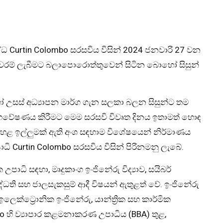
බද්ධ Curtin Colombo සරසවිය විසින් 2024 ජනවාරි 27 වන
 වරම් ලැබීමට බලාපොරොත්තුවෙන් සිටින බොහෝ සිසුන්
ෝ උසස් අධ්‍යාපන මාර්ග ගැන සලකා බලන සිසුන්ට තම
ගවේෂණය කිරීමට මෙම සරසවි විවෘත දිනය ඉතාමත් හොඳ
හළ ඉල්ලුමක් ඇති අංශ සඳහාම විශේෂයෙන් නිර්මාණය
ි Curtin Colombo සරසවිය විසින් පිරිනමනු ලැබේ.
ධි සඳහා, මෘදුකාංග ඉංජිනේරු විද්‍යාව, සයිබර්
ි සහ ජාලසැකසුම් ආදී විෂයන් ඇතුළත් වේ. ඉංජිනේරු
ා ඉලෙක්ට්‍රොනික ඉංජිනේරු, යාන්ත්‍රික සහ කාර්මික
o හි ව්‍යාපාර කළමනාකරණ උපාධිය (BBA) තුළ,