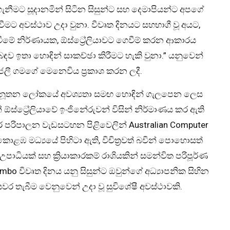
ගැනීමට සූදානමින් සිටින සිසුන්ට සහ දෙමාපියන්ට අපගේ
මට අවස්ථාව උදා වුනා. වීවෘත දිනයට සහභාගී වූ අයට,
් වීමේ නිර්ණායක, ඕස්ට්‍රේලියාවට ගෙවීම් කරන ආකාරය
ිබඳව ඉතා හොඳින් සාකච්ඡා කිරීමට හැකි වුනා.” යනුවෙන්
 අංජලී ගමගේ මෙනෙවිය ප්‍රකාශ කරන ලදී.
න් නූතන ලෝකයේ අවශ්‍යතා සමඟ හොඳින් ගැලපෙන ලෙස
ස්ට්‍රේලියාවේ ඉංජිනේරුවන් විසින් නිර්මාණය කර ඇති
ර පරිපාලන වැඩසටහන පිළිවෙලින් Australian Computer
කොළඹ මධ්‍යයේ පිහිටා ඇති, විචිත්‍රවත් බවින් පොහොසත්
පාධියක් සහ ක්‍රියාකාරකම් රාශියකින් සමන්විත පරිපූර්ණ
lombo විවෘත දිනය යනු සිසුන්ට ඔවුන්ගේ අධ්‍යාපනික සිහින
වර තැබීම වෙනුවෙන් උදා වූ සුවිශේෂී අවස්ථාවකි.