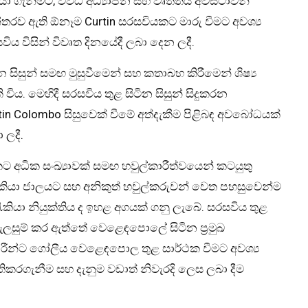
ා ගැනීමට, විවිධ අධ්‍යාපන සහ වෘත්තීය අවස්ථාවන්
්තරව ඇති ඕනෑම Curtin සරසවියකට මාරු වීමට අවශ්‍ය
 විසින් විවෘත දිනයේදී ලබා දෙන ලදී.
 සිසුන් සමඟ මුසුවීමෙන් සහ කතාබහ කිරීමෙන් ශිෂ්‍ය
ිය. මෙහිදී සරසවිය තුළ සිටින සිසුන් සිදුකරන
Curtin Colombo සිසුවෙක් වීමේ අත්දැකීම පිළිබඳ අවබෝධයක්
 ලදී.
ධික සංඛ්‍යාවක් සමඟ හවුල්කාරීත්වයෙන් කටයුතු
රැකියා ජාලයට සහ අනිකුත් හවුල්කරුවන් වෙත පහසුවෙන්ම
 රැකියා නියුක්තිය ද ඉහළ අගයක් ගනු ලැබේ. සරසවිය තුළ
ැලසුම් කර ඇත්තේ වෙළෙඳපොලේ සිටින ප්‍රමුඛ
ීන්ට ගෝලීය වෙළෙඳපොල තුළ සාර්ථක වීමට අවශ්‍ය
තිකරගැනීම සහ දැනුම වඩාත් නිවැරදි ලෙස ලබා දීම