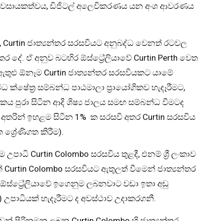
යවසායකත්වය, ඩිජිටල් අලෙවිකරණය යන අංශ ආවරණය
 Curtin ජාත්‍යන්තර සරසවියට අනුබද්ධ වෙනත් රටවල
ර දේ. ඒ අනුව බටහිර ඕස්ට්‍රේලියාවේ Curtin Perth වෙත
 ඇතුළු ඕනෑම Curtin ජාත්‍යන්තර සරසවියකට යාමේ
ධ ක්ෂේත්‍ර සම්බන්ධ පාඨමාලා ප්‍රායෝගිකව හැදෑරීමට,
ය පුරා සිටින ආදි ශිෂ්‍ය ජාලය සමඟ සම්බන්ධ වීමටද
 අතරින් ඉහළම සිටින 1% ක සරසවි අතර Curtin සරසවිය
ශ්‍රේණිගත කිරීම).
 උපාධි Curtin Colombo සරසවිය තුළදී, එනම් ශ්‍රී ලංකාව
ක් Curtin Colombo සරසවියට ඇතුලත් වීමෙන් ජාත්‍යන්තර
ඕස්ට්‍රේලියාවේ ඉගෙනුම ලබනවාට වඩා ඉතා අඩු
) උපාධියක් හැදෑරීමට ද අවස්ථාව උදාකරගනී.
න් පිරිනමනු ලබන Curtin Colombo හි ජාත්‍යන්තර