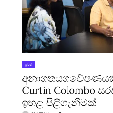
පුවත්
අනාගතයගවේෂණයකිර
‍Curtin Colombo සර
ඉහළ පිළිගැනීමක්