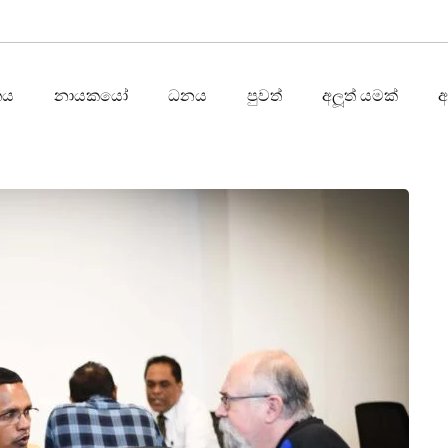
තය
නායකයෝ
ධනය
පුවත්
අලූත් යමක්