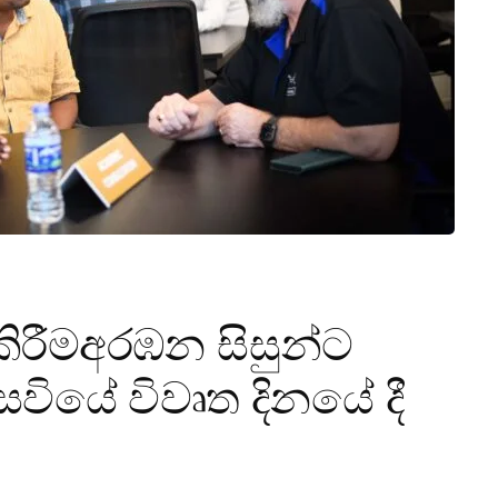
ීමඅරඹන සිසුන්ට
සවියේ විවෘත දිනයේ දී