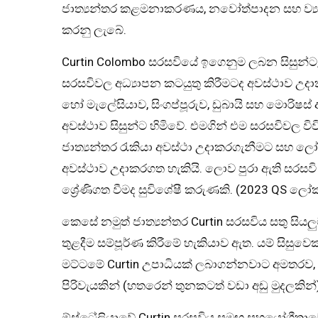
ජාත්‍යන්තර කළමනාකරණය, නවෝත්පාදන සහ ව්‍
කරනු ලැබේ.
Curtin Colombo සරසවියේ ඉගෙනුම ලබන සිසුන්ට,
සරසවිවල අධ්‍යාපන කටයුතු කිරීමටද අවස්ථාව උදාක
හෝ මැලේසියාව, සිංගප්පූරුව, ඩුබායි සහ මොරිෂස්
අවස්ථාව සිසුන්ට හිමිවේ. එමගින් එම සරසවිවල විවි
ජාත්‍යන්තර රැකියා අවස්ථා උදාකරගැනීමට සහ ලෝක
අවස්ථාව උදාකරගත හැකියි. ලොව පුරා ඇති සරසවි
ශ්‍රේණිගත වීමද සුවිශේෂී කරුණකි. (2023 QS ලෝක 
කෙසේ නමුත් ජාත්‍යන්තර Curtin සරසවිය සතු සියලුම
තුළදීම සම්පූර්ණ කිරීමේ හැකියාව ඇත. යම් සිසුවෙ
මට්ටමේ Curtin උපාධියක් ලබාගන්නවාට අමතරව, 
පිරිවැයකින් (හතරෙන් තුනකටත් වඩා අඩු මුදලකින්
ඕස්ට්‍රේලියාවේ Curtin සරසවිය සමඟ සහයෝගීතාවෙ