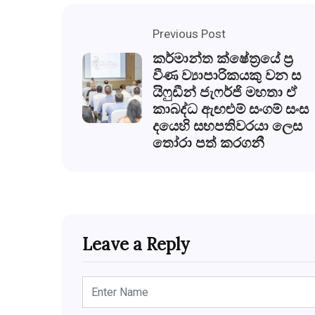
Previous Post
කර්මාන්ත ක්ෂේත‍්‍රයේ ප‍්‍ර
වීණ ව්‍යාපාරිකයකු වන ස
යිෆුඩීන් ජැෆර්ජි මහතා ඒ
කාබද්ධ ඇඟළුම් සංගම් සංස
දයෙහි සභපතිවරයා ලෙස
තෝරා පත් කරගනී
Leave a Reply