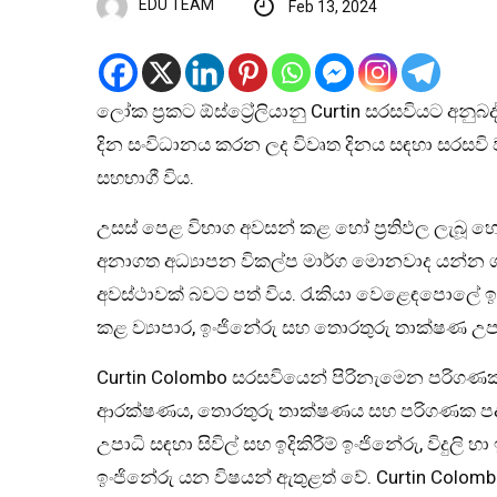
EDU TEAM
Feb 13, 2024
ලෝක ප්‍රකට ඕස්ට්‍රේලියානු Curtin සරසවියට අනු
දින සංවිධානය කරන ලද විවෘත දිනය සඳහා සරසවි
සහභාගී විය.
උසස් පෙළ විභාග අවසන් කළ හෝ ප්‍රතිඵල ලැබූ හ
අනාගත අධ්‍යාපන විකල්ප මාර්ග මොනවාද යන්න 
අවස්ථාවක් බවට පත් විය. රැකියා වෙළෙඳපොලේ ඉ
කළ ව්‍යාපාර, ඉංජිනේරු සහ තොරතුරු තාක්ෂණ උපාධ
Curtin Colombo සරසවියෙන් පිරිනැමෙන පරිගණක උපා
ආරක්ෂණය, තොරතුරු තාක්ෂණය සහ පරිගණක පද්ධත
උපාධි සඳහා සිවිල් සහ ඉදිකිරීම් ඉංජිනේරු, විදුලි හ
ඉංජිනේරු යන විෂයන් ඇතුළත් වේ. Curtin Colomb