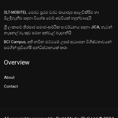
SLT-MOBITEL මෙරට ප්‍රථම වරට ඡායාරූප අලෙවිකිරීම හා
මිලදීගැනීම සඳහා විශේෂ වෙබ් අඩවියක් හදුන්වාදෙයි
ශ‍්‍රී ලංකාවේ තිරසාර සමාජ-ආර්ථික සංවර්ධනය සඳහා JICA, හැටන්
නැෂනල් බැංකුව සමඟ අත්වැල් බැඳගනියි
BCI Campus, අති නවීන මට්ටමේ උසස් අධ්‍යාපන විශිෂ්ටතාවයන්
සමගින් සුවිශේෂී සන්ධිස්ථානයක් කරා
Overview
About
Contact