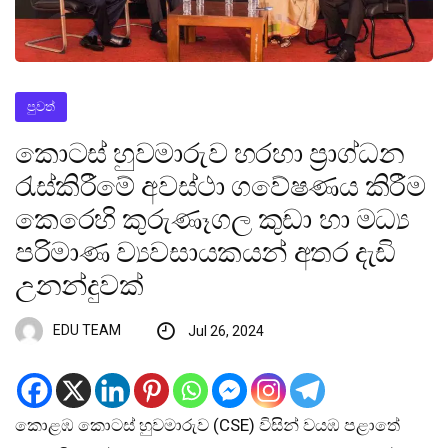
පුවත්
කොටස් හුවමාරුව හරහා ප්‍රාග්ධන
රැස්කිරීමේ අවස්ථා ගවේෂණය කිරීම
කෙරෙහි කුරුණෑගල කුඩා හා මධ්‍ය
පරිමාණ ව්‍යවසායකයන් අතර දැඩි
උනන්දුවක්
EDU TEAM
Jul 26, 2024
කොළඹ කොටස් හුවමාරුව (CSE) විසින් වයඹ පළාතේ