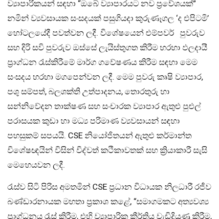
ව්‍යාපාරිකයන් සඳහා “ඔබේ ව්‍යාපාරයට නව ප්‍රවේශයක්”
නමින් ව්‍යවසායක සංසදයක් පසුගියදා කුරුණෑගල ‘ද එපිටමි’
හෝටලයේදී පවත්වන ලදී. විශේෂයෙන් එම්පවර් පුවරුව
සහ දිරි සවි පුවරුව ඔස්සේ ලැයිස්තුගත කිරීම හරහා ඵලදායී
ප්‍රාග්ධන රැස්කිරීමේ මාර්ග ගවේෂණය කිරීම සඳහා මෙම
සංසදය හරහා මගපෙන්වන ලදී. මෙම පුවරු කෘෂි ව්‍යාපාර,
පශු සම්පත්, බලශක්ති උත්පාදනය, තොරතුරු හා
සන්නිවේදන තාක්ෂණ සහ සංචාරක ව්‍යාපාර ඇතුළු පුළුල්
පරාසයක කුඩා හා මධ්‍ය පරිමාණ ව්‍යවසායන් සඳහා
පහසුකම් සපයයි. CSE නියෝජිතයන් ඇතුළු කර්මාන්ත
විශේෂඥයින් විසින් විද්වත් කථිකාවතක් සහ ක්‍රියාකාරී සැසි
මෙහෙයවන ලදී.
රැස්ව සිටි පිරිස අමතමින් CSE ප්‍රධාන විධායක නිලධාරී රජීව
බණ්ඩාරනායක මහතා ප්‍රකාශ කළේ, “සමාගමකට අත්‍යවශ්‍ය
ප්‍රාග්ධනය රැස් කිරීම, එහි ව්‍යාපාරික කීර්තිය වැඩිදියුණු කිරීම,