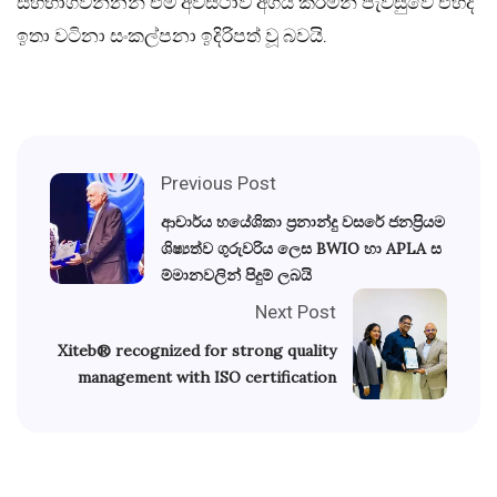
සහභාගිවන්නන් එම අවස්ථාව අගය කරමින් පැවසුවේ එහිදී
ඉතා වටිනා සංකල්පනා ඉදිරිපත් වූ බවයි.
Previous Post
ආචාර්ය හයේශිකා ප්‍රනාන්දු වසරේ ජනප්‍රියම
ශිෂ්‍යත්ව ගුරුවරිය ලෙස BWIO හා APLA ස
ම්මානවලින් පිදුම් ලබයි
Next Post
Xiteb® recognized for strong quality
management with ISO certification