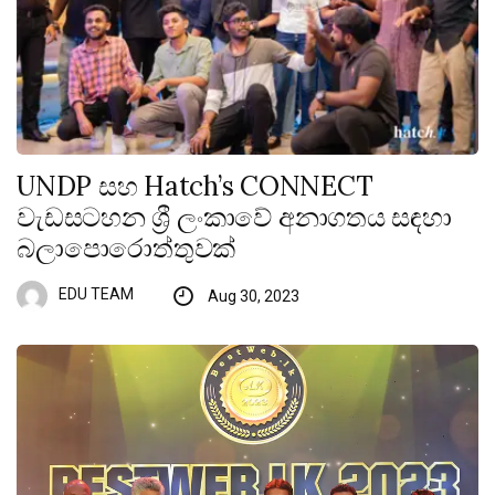
UNDP සහ Hatch’s CONNECT
වැඩසටහන ශ්‍රී ලංකාවේ අනාගතය සඳහා
බලාපොරොත්තුවක්
EDU TEAM
Aug 30, 2023