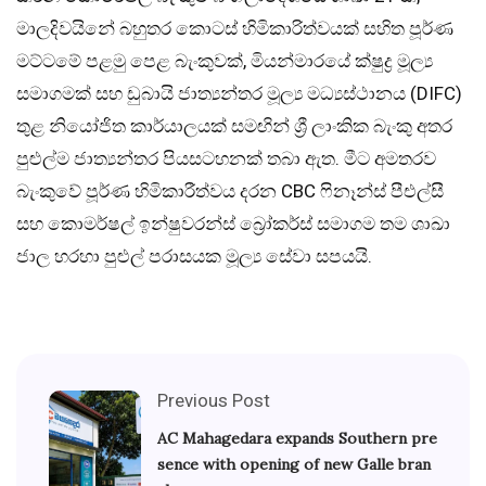
මාලදිවයිනේ බහුතර කොටස් හිමිකාරිත්වයක් සහිත පූර්ණ
මට්ටමේ පළමු පෙළ බැංකුවක්, මියන්මාරයේ ක්ෂුද්‍ර මූල්‍ය
සමාගමක් සහ ඩුබායි ජාත්‍යන්තර මූල්‍ය මධ්‍යස්ථානය (DIFC)
තුළ නියෝජිත කාර්යාලයක් සමඟින් ශ්‍රී ලාංකික බැංකු අතර
පුළුල්ම ජාත්‍යන්තර පියසටහනක් තබා ඇත. මීට අමතරව
බැංකුවේ පූර්ණ හිමිකාරීත්වය දරන CBC ෆිනෑන්ස් පීඑල්සී
සහ කොමර්ෂල් ඉන්ෂුවරන්ස් බ්‍රෝකර්ස් සමාගම තම ශාඛා
ජාල හරහා පුළුල් පරාසයක මූල්‍ය සේවා සපයයි.
Previous Post
AC Mahagedara expands Southern pre
sence with opening of new Galle bran