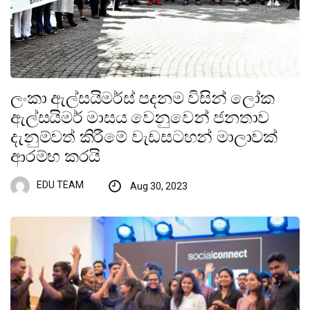
ලංකා ඇල්සයිමර්ස් පදනම විසින් ලෝක
ඇල්සයිමර් මාසය වෙනුවෙන් ජනතාව
දැනුම්වත් කිරීමේ වැඩසටහන් මාලාවක්
ආරම්භ කරයි
EDU TEAM
Aug 30, 2023