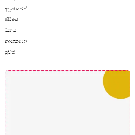
අලූත් යමක්
ජීවිතය
ධනය
නායකයෝ
පුවත්