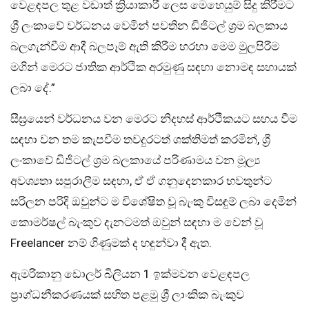
වෙළඳපල තුළ වඩාත් ක්‍රියාකාරී ලෙස මෙහෙයුම් සිදු කිරීමට
ශ්‍රී ලංකාවේ වර්ධනය වෙමින් පවතින ඩිජිටල් ශ්‍රම බලකාය
බලගැන්වීම ආදී බලපෑම් ඇති කිරීම හරහා මෙම මුලපිරීම
මගින් මෙරට ජාතික ආර්ථික අරමුණු සඳහා නොමඳ සහායක්
ලබා දේ.”
සීඝ්‍රයෙන් වර්ධනය වන මෙරට නිදහස් ආර්ථිකයට සහය වීම
සඳහා වන තම කැපවීම තවදුරටත් ශක්තිමත් කරමින්, ශ්‍රී
ලංකාවේ ඩිජිටල් ශ්‍රම බලකායේ පරිණාමය වන මූල්‍ය
අවශ්‍යතා සපුරාලීම සඳහා, ඒ ඒ ගනුදෙනකාර භවතුන්ට
සරිලන පරිදි ඔවුන්ට ම විශේෂිත වූ බැංකු විසඳුම් ලබා දෙමින්
කොමර්ෂල් බැංකුව දැනටමත් ඔවුන් සඳහා ම වෙන් වූ
Freelancer නම් ගිණුමක් ද හඳුන්වා දී ඇත.
ඇමරිකානු ඩොලර් බිලියන 1 ඉක්මවන වෙළඳපල
ප්‍රාග්ධනීකරණයක් සහිත පළමු ශ්‍රී ලාංකික බැංකුව