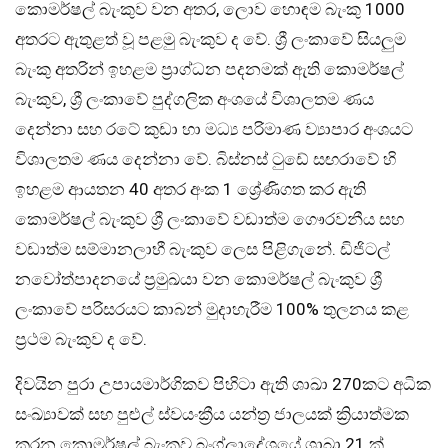
කොමර්ෂල් බැංකුව වන අතර, ලොව හොඳම බැංකු 1000
අතරට ඇතුළත් වූ පළමු බැංකුව ද වේ. ශ්‍රී ලංකාවේ සියලුම
බැංකු අතරින් ඉහළම ප්‍රාග්ධන පදනමක් ඇති කොමර්ෂල්
බැංකුව, ශ්‍රී ලංකාවේ පුද්ගලික අංශයේ විශාලතම ණය
දෙන්නා සහ රටේ කුඩා හා මධ්‍ය පරිමාණ ව්‍යාපාර අංශයට
විශාලතම ණය දෙන්නා වේ. බිස්නස් ටුඩේ සඟරාවේ හි
ඉහළම ආයතන 40 අතර අංක 1 ශ්‍රේණිගත කර ඇති
කොමර්ෂල් බැංකුව ශ්‍රී ලංකාවේ වඩාත්ම ගෞරවනීය සහ
වඩාත්ම සම්මානලාභී බැංකුව ලෙස පිළිගැනේ. ඩිජිටල්
නවෝත්පාදනයේ ප්‍රමුඛයා වන කොමර්ෂල් බැංකුව ශ්‍රී
ලංකාවේ පරිසරයට කාබන් මුදාහැරීම 100% තුලනය කළ
ප්‍රථම බැංකුව ද වේ.
දිවයින පුරා උපායමාර්ගිකව පිහිටා ඇති ශාඛා 270කට අධික
සංඛ්‍යාවක් සහ පුළුල් ස්වයංක්‍රීය යන්ත්‍ර ජාලයක් ක්‍රියාත්මක
කරන කොමර්ෂල් බැංකුව බංග්ලාදේශයේ ශාඛා 21 ක්,