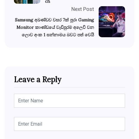
ch
Next Post
Samsung අඛණ්ඩව වසර 7ක් පුරා Gaming
Monitor කාණ්ඩයේ වැඩිපුරම අලෙවි වන
ලොව අංක 1 සන්නාමය බවට පත් වෙයි
Leave a Reply