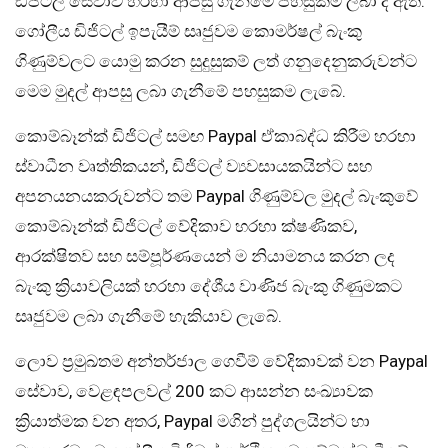
ඩිජිටල් සේවාව හරහා ආපසු ගැනීමේ පහසුකම ලබා දී ඇත.
ගෝලීය ඩිජිටල් ඉපැයීම් සෘජුවම කොමර්ෂල් බැංකු
ගිණුම්වලට යොමු කරන සුදුසුකම් ලත් ගනුදෙනුකරුවන්ට
මෙම මුදල් ආපසු ලබා ගැනීමේ පහසුකම ලැබේ.
කොම්බෑන්ක් ඩිජිටල් සමඟ Paypal ඒකාබද්ධ කිරීම හරහා
ස්වාධීන වෘත්තිකයන්, ඩිජිටල් ව්‍යවසායකයින්ට සහ
අපනයනයකරුවන්ට තම Paypal ගිණුම්වල මුදල් බැංකුවේ
කොම්බෑන්ක් ඩිජිටල් වේදිකාව හරහා ක්ෂණිකව,
ආරක්ෂිතව සහ සම්පූර්ණයෙන් ම නියාමනය කරන ලද
බැංකු ක්‍රියාවලියක් හරහා දේශීය වාණිජ බැංකු ගිණුමකට
සෘජුවම ලබා ගැනීමේ හැකියාව ලැබේ.
ලොව ප්‍රමුඛතම අන්තර්ජාල ගෙවීම් වේදිකාවක් වන Paypal
සේවාව, වෙළඳපලවල් 200 කට ආසන්න සංඛ්‍යාවක
ක්‍රියාත්මක වන අතර, Paypal මගින් පුද්ගලයින්ට හා