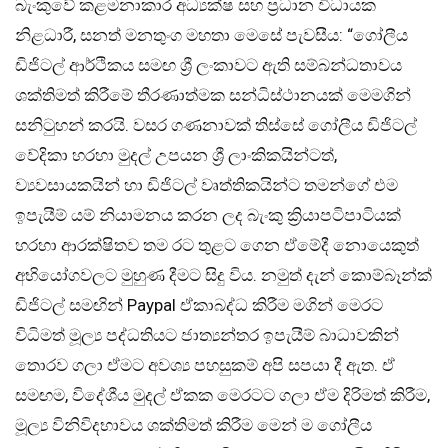
බැංකුවේ කළමනාකාර අධ්‍යක්ෂ සහ ප්‍රධාන විධායක
නිළධාරී, සනත් මනතුංග මහතා මෙසේ පැවසීය: “ගෝලීය
ඩිජිටල් ආර්ථිකය සමඟ ශ්‍රී ලංකාවට ඇති සම්බන්ධතාවය
ශක්තිමත් කිරීමේ තීරණාත්මක සන්ධිස්ථානයක් මෙමගින්
සනිටුහන් කරයි. වසර ගණනාවක් තිස්සේ ගෝලීය ඩිජිටල්
වේදිකා හරහා මුදල් උපයන ශ්‍රී ලාංකිකයින්ටත්,
ව්‍යවසායකයින් හා ඩිජිටල් වෘත්තිකයින්ට තමන්ගේ එම
ඉපැයීම් යම් නියාමනය කරන ලද බැංකු ක්‍රියාපටිපාටියක්
හරහා ආරක්ෂිතව තම රට තුළට ගෙන ඒමේදී නොයෙකුත්
අභියෝගවලට මුහුණ දීමට සිදු විය. නමුත් දැන් කොම්බෑන්ක්
ඩිජිටල් සමඟින් Paypal ඒකාබද්ධ කිරීම මගින් මෙරට
විධිමත් මූල්‍ය පද්ධතියට ජාත්‍යන්තර ඉපැයීම් බාධාවකින්
තොරව ගලා ඒමට අවශ්‍ය පහසුකම් අපි සපයා දී ඇත. ඒ
සමඟම, විදේශීය මුදල් ඒකක මෙරටට ගලා ඒම දිරිමත් කිරීම,
මූල්‍ය විනිවිදභාවය ශක්තිමත් කිරීම මෙන් ම ගෝලීය