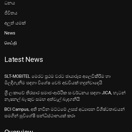
ධනය
ජීවිතය
අලූත් යමක්
News
செய்தி
Latest News
SLT-MOBITEL මෙරට ප්‍රථම වරට ඡායාරූප අලෙවිකිරීම හා
මිලදීගැනීම සඳහා විශේෂ වෙබ් අඩවියක් හදුන්වාදෙයි
ශ‍්‍රී ලංකාවේ තිරසාර සමාජ-ආර්ථික සංවර්ධනය සඳහා JICA, හැටන්
නැෂනල් බැංකුව සමඟ අත්වැල් බැඳගනියි
BCI Campus, අති නවීන මට්ටමේ උසස් අධ්‍යාපන විශිෂ්ටතාවයන්
සමගින් සුවිශේෂී සන්ධිස්ථානයක් කරා