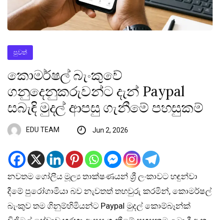
පුවත්
කොමර්ෂල් බැංකුවේ
ගනුදෙනුකරුවන්ට දැන් Paypal
සබැඳි මුදල් ආපසු ගැනීමේ පහසුකම්
EDU TEAM
Jun 2, 2026
නවතම ගෝලීය මූල්‍ය තාක්ෂණයන් ශ්‍රී ලංකාවට හඳුන්වා
දීමේ පුරෝගාමියා බව නැවතත් තහවුරු කරමින්, කොමර්ෂල්
බැංකුව තම ගිනුම්හිමියන්ට Paypal මුදල් කොම්බෑන්ක්