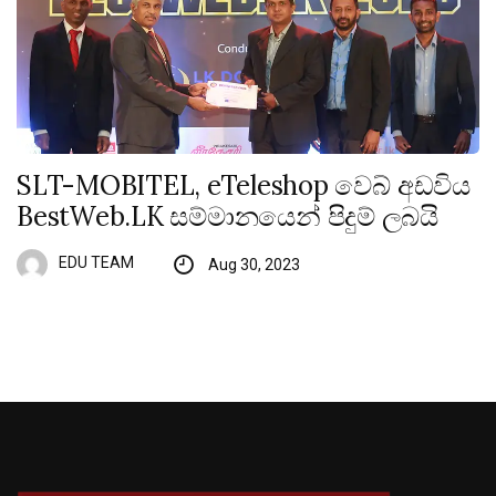
SLT-MOBITEL, eTeleshop වෙබ් අඩවිය
BestWeb.LK සම්මානයෙන් පිදුම් ලබයි
EDU TEAM
Aug 30, 2023