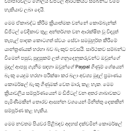
ව්‍යාපාරවලට ගෝලීය ඩිජිටල් ආර්ථිකයට සම්බන්ධ වීමේ
හැකියාව ලබා දෙයි.
මෙම ඒකාබද්ධ කිරීම ක්‍රියාත්මක වන්නේ කොම්බෑන්ක්
ඩිජිටල් වේදිකාව තුළ අන්තර්ගත වන ආරක්ෂිත වු විද්‍යුත්
තැපැල් පාදක කොටගත් ස්වයං සේවා සමමුහුර්ත කිරීමේ
යාන්ත්‍රණයක් හරහා බව බැංකුව පවසයි. සාර්ථකව සම්බන්ධ
වීමෙන් පසුව, සුදුසුකම් ලත් ගනුදෙනුකරුවන්ට ඔවුන්ගේ
මුදල් ආපසු ගැනීම සඳහා ඔවුන්ගේ Paypal ගිණුම් ශේෂයන්
බැංකු යෙදුම හරහා පරීක්ෂා කර බලා අවශ්‍ය මුදල් ප්‍රමාණය
කොමර්ෂල් බැංකු ගිණුමක් වෙත මාරු කළ හැක. මෙම
ක්‍රියාවලිය සම්පූර්ණයෙන් ම ඩිජිටල් වන අතර ශාඛාවකට
පැමිණීමකින් තොරව ආසන්න වශයෙන් මිනිත්තු දෙකකින්
සම්පූර්ණ කළ හැකිය.
මෙම නවතම පියවර පිළිබඳව අදහස් දක්වමින් කොමර්ෂල්