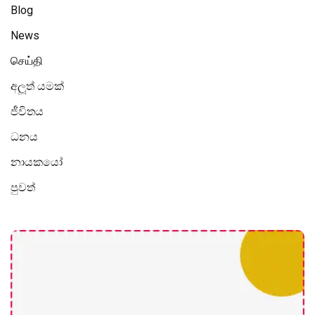
Blog
News
செய்தி
අලූත් යමක්
ජීවිතය
ධනය
නායකයෝ
පුවත්