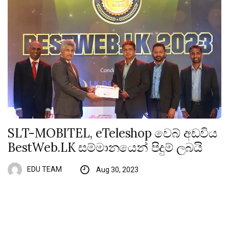
SLT-MOBITEL, eTeleshop වෙබ් අඩවිය
BestWeb.LK සම්මානයෙන් පිදුම් ලබයි
EDU TEAM
Aug 30, 2023