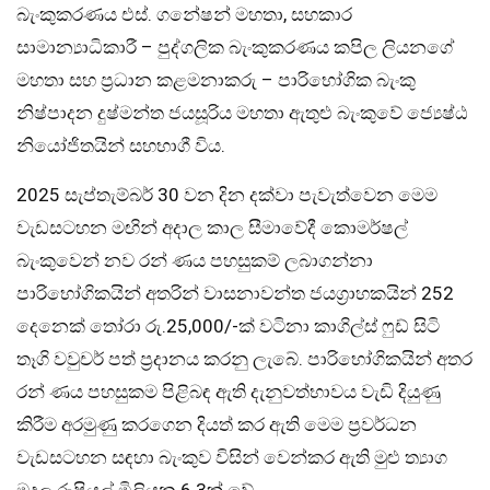
බැංකුකරණය එස්. ගනේෂන් මහතා, සහකාර
සාමාන්‍යාධිකාරී – පුද්ගලික බැංකුකරණය කපිල ලියනගේ
මහතා සහ ප්‍රධාන කළමනාකරු – පාරිභෝගික බැංකු
නිෂ්පාදන දුෂ්මන්ත ජයසූරිය මහතා ඇතුළු බැංකුවේ ජ්‍යෙෂ්ඨ
නියෝජිතයින් සහභාගී විය.
2025 සැප්තැම්බර් 30 වන දින දක්වා පැවැත්වෙන මෙම
වැඩසටහන මඟින් අදාල කාල සීමාවේදී කොමර්ෂල්
බැංකුවෙන් නව රන් ණය පහසුකම් ලබාගන්නා
පාරිභෝගිකයින් අතරින් වාසනාවන්ත ජයග්‍රාහකයින් 252
දෙනෙක් තෝරා රු.25,000/-ක් වටිනා කාගිල්ස් ෆුඩ් සිටි
තෑගි වවුචර් පත් ප්‍රදානය කරනු ලැබේ. පාරිභෝගිකයින් අතර
රන් ණය පහසුකම පිළිබඳ ඇති දැනුවත්භාවය වැඩි දියුණු
කිරීම අරමුණු කරගෙන දියත් කර ඇති මෙම ප්‍රවර්ධන
වැඩසටහන සඳහා බැංකුව විසින් වෙන්කර ඇති මුළු ත්‍යාග
මුදල රුපියල් මිලියන 6.3ක් වේ.