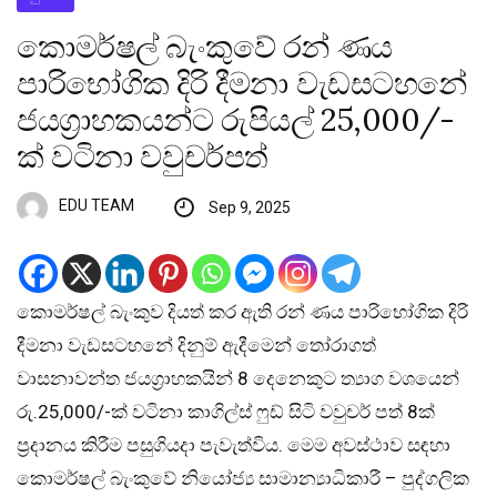
කොමර්ෂල් බැංකුවේ රන් ණය
පාරිභෝගික දිරි දීමනා වැඩසටහනේ
ජයග්‍රාහකයන්ට රුපියල් 25,000/-
ක් වටිනා වවුචර්පත්
EDU TEAM
Sep 9, 2025
කොමර්ෂල් බැංකුව දියත් කර ඇති රන් ණය පාරිභෝගික දිරි
දීමනා වැඩසටහනේ දිනුම් ඇදීමෙන් තෝරාගත්
වාසනාවන්ත ජයග්‍රාහකයින් 8 දෙනෙකුට ත්‍යාග වශයෙන්
රු.25,000/-ක් වටිනා කාගිල්ස් ෆුඩ් සිටි වවුචර් පත් 8ක්
ප්‍රදානය කිරීම පසුගියදා පැවැත්විය. මෙම අවස්ථාව සඳහා
කොමර්ෂල් බැංකුවේ නියෝජ්‍ය සාමාන්‍යාධිකාරී – පුද්ගලික