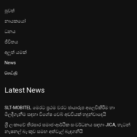
පුවත්
නායකයෝ
ධනය
ජීවිතය
අලූත් යමක්
News
செய்தி
Latest News
SLT-MOBITEL මෙරට ප්‍රථම වරට ඡායාරූප අලෙවිකිරීම හා
මිලදීගැනීම සඳහා විශේෂ වෙබ් අඩවියක් හදුන්වාදෙයි
ශ‍්‍රී ලංකාවේ තිරසාර සමාජ-ආර්ථික සංවර්ධනය සඳහා JICA, හැටන්
නැෂනල් බැංකුව සමඟ අත්වැල් බැඳගනියි