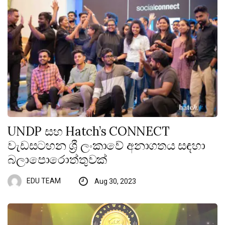
UNDP සහ Hatch’s CONNECT
වැඩසටහන ශ්‍රී ලංකාවේ අනාගතය සඳහා
බලාපොරොත්තුවක්
EDU TEAM
Aug 30, 2023