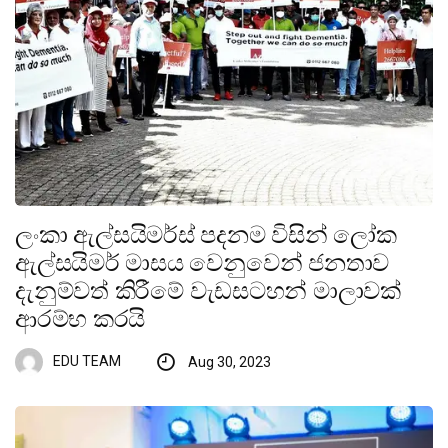
ලංකා ඇල්සයිමර්ස් පදනම විසින් ලෝක
ඇල්සයිමර් මාසය වෙනුවෙන් ජනතාව
දැනුම්වත් කිරීමේ වැඩසටහන් මාලාවක්
ආරම්භ කරයි
EDU TEAM
Aug 30, 2023