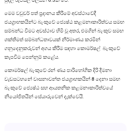
මෙම වවුචර් පත් ප්‍රදානය කිරීමේ අවස්ථාවේදී
ජයග්‍රාහකයින්ට බැංකුවේ ජ්‍යෙෂ්ඨ කළමනාකාරිත්වය සමඟ
සම්බන්ධ වීමට අවස්ථාව හිමි වූ අතර, එමගින් බැංකුව සමඟ
ශක්තිමත් සම්බන්ධතාවයක් නිර්මාණය කරමින්
ගනුදෙනුකරුවන් අගය කිරීම සඳහා කොමර්ෂල් බැංකුවේ
කැපවීම පෙන්නුම් කළේය.
කොමර්ෂල් බැංකුවේ රන් ණය පාරිභෝගික දිරි දීමනා
වැඩසටහනේ වාසනාවන්ත ජයග්‍රාහකයින් 8 දෙනා සමඟ
බැංකුවේ ජ්‍යෙෂ්ඨ සහ ආයතනික කළමනාකාරිත්වයේ
නියෝජිතයින් සේයාරුවෙන් දැක්වෙයි.