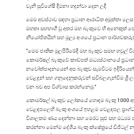
වැනි සුවිශේෂී දීමනා හදුන්වා දෙන ලදී.
මෙම අවස්ථාව සඳහා ප්‍රධාන ආරාධිත අමුත්තා ලෙස ශ්
මහතා සහභාගී වූ අතර මහ බැංකුවෙ හි අනෙකුත් ජ්‍ය
නියෝජිතයින් සහ මූල්‍ය අංශයේ ප්‍රධාන පාර්ශවකර
“මෙම ජාතික මුලපිරීමේදී මහ බැංකුව සමඟ හවුල් 
කොමර්ෂල් බැංකුවේ කාඩ්පත් මධ්‍යස්ථානයේ ප්‍රධාන
නවෝත්පාදනයෙන් අප බැංකුව සැමවිටම ඉදිරියෙන්
වෙළඳුන් සහ ගනුදෙනුකරුවන් සවිබලගැන්වීම ශ්‍රී
වන බව අප විශ්වාස කරන්නෙමු.”
කොමර්ෂල් බැංකුව ලෝකයේ හොඳම බැංකු 1000 අ
වෙළඳපලෙහි බැංකු අංශයේ ඉහළම වෙළඳපල ප්‍රාග්ධන
විශාලතම ණය දෙන්නා සහ මෙරට සුළු සහ මධ්‍යම
කරන්නා මෙන්ම දේශීය බැංකු ක්ෂේත්‍රයේ ඩිජිටල් නව