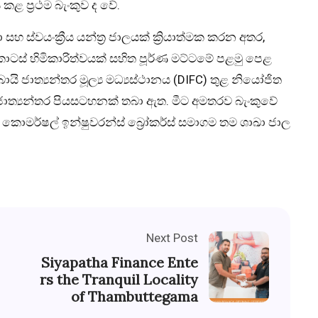
ළ ප්‍රථම බැංකුව ද වේ.
සහ ස්වයංක්‍රීය යන්ත්‍ර ජාලයක් ක්‍රියාත්මක කරන අතර,
ොටස් හිමිකාරිත්වයක් සහිත පූර්ණ මට්ටමේ පළමු පෙළ
ුබායි ජාත්‍යන්තර මූල්‍ය මධ්‍යස්ථානය (DIFC) තුළ නියෝජිත
ල්ම ජාත්‍යන්තර පියසටහනක් තබා ඇත. මීට අමතරව බැංකුවේ
හ කොමර්ෂල් ඉන්ෂුවරන්ස් බ්‍රෝකර්ස් සමාගම තම ශාඛා ජාල
Next Post
Siyapatha Finance Ente
rs the Tranquil Locality
of Thambuttegama