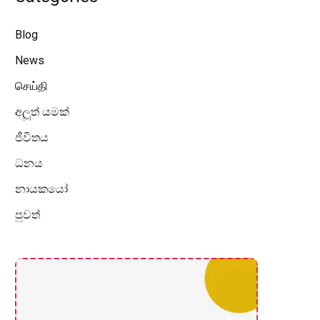
Blog
News
செய்தி
අලූත් යමක්
ජීවිතය
ධනය
නායකයෝ
පුවත්