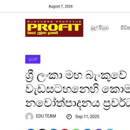
August 7, 2026
මුල් පිටුව
ජීවි
පුවත්
ශ්‍රී ලංකා මහ බැංකුවේ
වැඩසටහනෙහි කොමර්
නවෝත්පාදනය ප්‍රවර
EDU TEAM
Sep 11, 2025