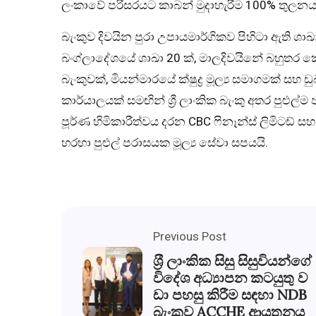
ලංකාවේ පරිසරයට කාබන් මුදාහැරීම 100% තුලනය ක
බැංකුව දිවයින පුරා උපායමාර්ගිකව පිහිටා ඇති ශාඛා 
බංග්ලාදේශයේ ශාඛා 20 ක්, මාලදිවයිනේ බහුතර ක
බැංකුවක්, මියන්මාරයේ ක්ෂුද්‍ර මූල්‍ය සමාගමක් සහ ඩ
කාර්යාලයක් සමඟින් ශ්‍රී ලාංකික බැංකු අතර පුළු
පූර්ණ හිමිකාරීත්වය දරන CBC ෆිනෑන්ස් ලිමිටඩ් ස
හරහා පුළුල් පරාසයක මූල්‍ය සේවා සපයයි.
Previous Post
ශ‍්‍රී ලාංකික සිසු සිසුවියන්ගේ
විදේශ අධ්‍යාපන කටයුතු ව
ඩා පහසු කිරීම සඳහා NDB
බැංකුව ACCHE ආයතනය