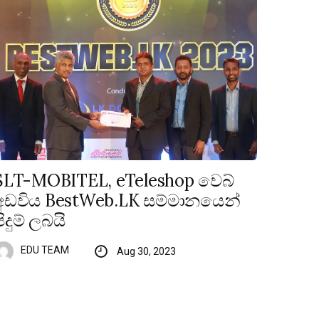
SLT-MOBITEL, eTeleshop වෙබ්
අඩවිය BestWeb.LK සම්මානයෙන්
පිදුම් ලබයි
EDU TEAM
Aug 30, 2023