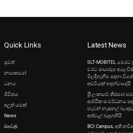
Quick Links
Latest News
පුවත්
SLT-MOBITEL මෙරට ප්
වරට ඡායාරූප අලෙවික
නායකයෝ
මිලදීගැනීම සඳහා විශ
ධනය
අඩවියක් හදුන්වාදෙයි
ජීවිතය
ශ‍්‍රී ලංකාවේ තිරසාර ස
ආර්ථික සංවර්ධනය සඳ
අලූත් යමක්
හැටන් නැෂනල් බැංක
News
අත්වැල් බැඳගනියි
செய்தி
BCI Campus, අති නවී