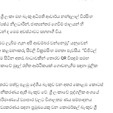
‍රී ලංකා මහ බැංකු අධිපති ආචාර්ය නන්දලාල් වීරසිංහ
ෙෂ්ඨ නිලධාරීන්, ජාත්‍යන්තර ගෙවීම් ජාලයන් හි
ුවන් ද මෙම අවස්ථාවට සහභාගී විය.
වීමට ලැබීම ගැන අපි ආඩම්බර වන්නෙමු,” යනුවෙන්
 කළමනාකරු සීවලි වික්‍රමසිංහ මහතා පැවසීය. “ඩිජිටල්
ම සිටින අතර, බාධාවකින් තොරව QR විසඳුම් සමඟ
 ලංකාවේ මුදල් රහිත ආර්ථිකයක් ගොඩනැගීම සඳහා මූලික
තරට පත්වු පළමු දේශීය බැංකුව වන අතර කොළඹ කොටස්
ීකරණය ඇති බැංකුව වේ. ශ්‍රී ලංකාවේ පුද්ගලික අංශයේ
 පරිමාණයේ ව්‍යාපාර වලට විශාලතම ණය සම්පාදනය
්‍යකරණය සඳහා ප්‍රමුඛයෙකු වන කොමර්ෂල් බැංකුව ශ්‍රී