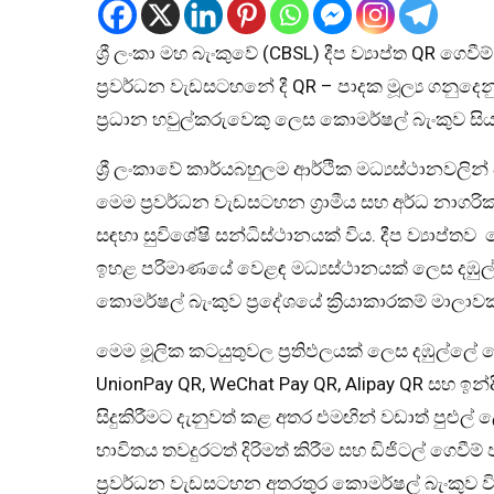
ශ්‍රී ලංකා මහ බැංකුවේ (CBSL) දීප ව්‍යාප්ත QR ගෙවීම
ප්‍රවර්ධන වැඩසටහනේ දී QR – පාදක මූල්‍ය ගනුදෙනු ක
ප්‍රධාන හවුල්කරුවෙකු ලෙස කොමර්ෂල් බැංකුව ස
ශ්‍රී ලංකාවේ කාර්යබහුලම ආර්ථික මධ්‍යස්ථානවලින
මෙම ප්‍රවර්ධන වැඩසටහන ග්‍රාමීය සහ අර්ධ නාගරික ප
සඳහා සුවිශේෂි සන්ධිස්ථානයක් විය. දීප ව්‍යාප
ඉහළ පරිමාණයේ වෙළඳ මධ්‍යස්ථානයක් ලෙස දඹුල
කොමර්ෂල් බැංකුව ප්‍රදේශයේ ක්‍රියාකාරකම් මාලාව
මෙම මූලික කටයුතුවල ප්‍රතිඵලයක් ලෙස දඹුල්ලේ
UnionPay QR, WeChat Pay QR, Alipay QR සහ ඉන
සිදුකිරීමට දැනුවත් කළ අතර එමඟින් වඩාත් පුළුල්
භාවිතය තවදුරටත් දිරිමත් කිරීම සහ ඩිජිටල් ගෙව
ප්‍රවර්ධන වැඩසටහන අතරතුර කොමර්ෂල් බැංකුව විස