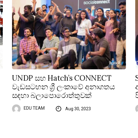
UNDP සහ Hatch’s CONNECT
වැඩසටහන ශ්‍රී ලංකාවේ අනාගතය
සඳහා බලාපොරොත්තුවක්
EDU TEAM
Aug 30, 2023