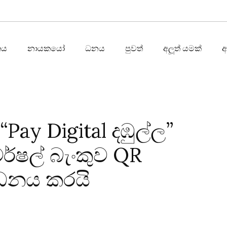
තය
නායකයෝ
ධනය
පුවත්
අලූත් යමක්
 “Pay Digital දඹුල්ල”
ෂල් බැංකුව QR
්ධනය කරයි