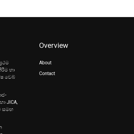
Overview
‍රථම
About
ිරීම හා
Contact
ේෂ වෙබ්
මාජ-
හා JICA,
ුව සමඟ
න