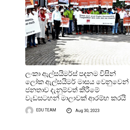
ලංකා ඇල්සයිමර්ස් පදනම විසින්
ලෝක ඇල්සයිමර් මාසය වෙනුවෙන්
ජනතාව දැනුම්වත් කිරීමේ
වැඩසටහන් මාලාවක් ආරම්භ කරයි
EDU TEAM
Aug 30, 2023