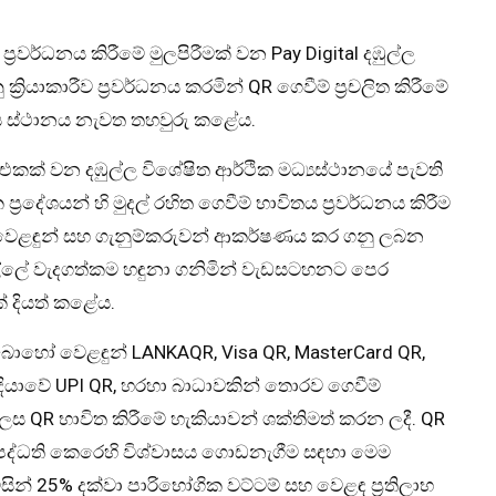
් ප්‍රවර්ධනය කිරීමේ මුලපිරීමක් වන Pay Digital දඹුල්ල
්‍රියාකාරීව ප්‍රවර්ධනය කරමින් QR ගෙවීම් ප්‍රචලිත කිරීමේ
ිය ස්ථානය නැවත තහවුරු කළේය.
් එකක් වන දඹුල්ල විශේෂිත ආර්ථික මධ්‍යස්ථානයේ පැවති
්‍රදේශයන් හි මුදල් රහිත ගෙවීම් භාවිතය ප්‍රවර්ධනය කිරීම
්තව වෙළඳුන් සහ ගැනුම්කරුවන් ආකර්ෂණය කර ගනු ලබන
්ලේ වැදගත්කම හඳුනා ගනිමින් වැඩසටහනට පෙර
ක් දියත් කළේය.
 බොහෝ වෙළඳුන් LANKAQR, Visa QR, MasterCard QR,
්දියාවේ UPI QR, හරහා බාධාවකින් තොරව ගෙවීම්
 ලෙස QR භාවිත කිරීමේ හැකියාවන් ශක්තිමත් කරන ලදී. QR
ීම් පද්ධති කෙරෙහි විශ්වාසය ගොඩනැගීම සඳහා මෙම
ින් 25% දක්වා පාරිභෝගික වට්ටම් සහ වෙළඳ ප්‍රතිලාභ