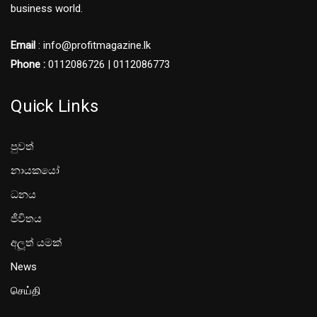
business world.
Email
: info@profitmagazine.lk
Phone :
0112086726 | 0112086773
Quick Links
පුවත්
නායකයෝ
ධනය
ජීවිතය
අලූත් යමක්
News
செய்தி