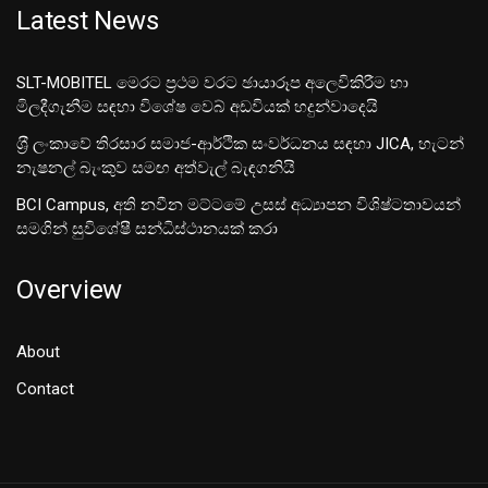
Latest News
SLT-MOBITEL මෙරට ප්‍රථම වරට ඡායාරූප අලෙවිකිරීම හා
මිලදීගැනීම සඳහා විශේෂ වෙබ් අඩවියක් හදුන්වාදෙයි
ශ‍්‍රී ලංකාවේ තිරසාර සමාජ-ආර්ථික සංවර්ධනය සඳහා JICA, හැටන්
නැෂනල් බැංකුව සමඟ අත්වැල් බැඳගනියි
BCI Campus, අති නවීන මට්ටමේ උසස් අධ්‍යාපන විශිෂ්ටතාවයන්
සමගින් සුවිශේෂී සන්ධිස්ථානයක් කරා
Overview
About
Contact