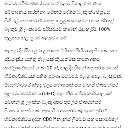
මධ්‍යම පරිමාණයේ ව්‍යාපාර වලට විශාලතම ණය
සම්පාදනය කරන්නා මෙන්ම දේශීය බැංකු ක්ෂේත්‍රයේ
ඩිජිටල් නව්‍යකරණය සඳහා ප්‍රමුඛයෙකු වන කොමර්ෂල්
බැංකුව ශ්‍රී ලංකාවේ පරිසරයට කාබන් මුදාහැරීම 100%
තුලනය කළ ප්‍රථම බැංකුව ද වේ.
බැංකුව දිවයින පුරා උපායමාර්ගිකව පිහිටා ඇති ශාඛා සහ
ස්වයංක්‍රීය යන්ත්‍ර ජාලයක් ක්‍රියාත්මක කරන අතර,
බංග්ලාදේශයේ ශාඛා 20 ක්, මාලදිවයිනේ බහුතර කොටස්
හිමිකාරිත්වයක් සහිත පූර්ණ මට්ටමේ පළමු පෙළ බැංකුවක්,
මියන්මාරයේ ක්ෂුද්‍ර මූල්‍ය සමාගමක් සහ ඩුබායි ජාත්‍යන්තර
මූල්‍ය මධ්‍යස්ථානය (DIFC) තුළ නියෝජිත කාර්යාලයක්
සමඟින් ශ්‍රී ලාංකික බැංකු අතර පුළුල්ම ජාත්‍යන්තර
පියසටහනක් තබා ඇත. මීට අමතරව බැංකුවේ පූර්ණ
හිමිකාරීත්වය දරන CBC ෆිනෑන්ස් ලිමිටඩ් සහ කොමර්ෂල්
ඉන්ෂුවරන්ස් බ්‍රෝකර්ස් සමාගම තම ශාඛා ජාල හරහා පුළුල්