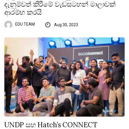
දැනුම්වත් කිරීමේ වැඩසටහන් මාලාවක්
ආරම්භ කරයි
EDU TEAM
Aug 30, 2023
UNDP සහ Hatch’s CONNECT