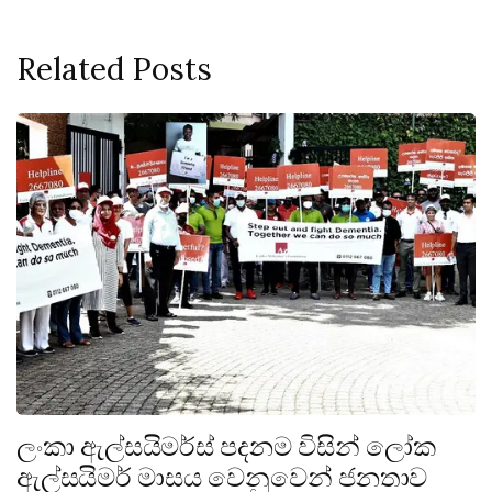
Related Posts
ලංකා ඇල්සයිමර්ස් පදනම විසින් ලෝක
ඇල්සයිමර් මාසය වෙනුවෙන් ජනතාව