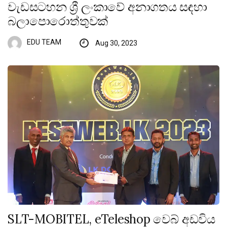
වැඩසටහන ශ්‍රී ලංකාවේ අනාගතය සඳහා
බලාපොරොත්තුවක්
EDU TEAM
Aug 30, 2023
SLT-MOBITEL, eTeleshop වෙබ් අඩවිය