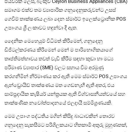
පියවරක් ලෙස, බැංකුව Ceylon Business Appliances (CBA)
සමාගම එක්ව තම ව්‍යාපාරික ගනුදෙනුකරුවන්ට උසස්
ගෙවීම් තාක්ෂණය ලබා දෙන ස්මාර්ට් ඉලෙක්ට්‍රොනික POS
උපාංගය ශ්‍රී ලංකාවට හඳුන්වා දී ඇත.
දෛනික මෙහෙයුම් විධිමත් කිරීමෙන්, ගනුදෙනු
ඩිජිටල්කරණය කිරීමෙන් මෙන් ම පාරිභොගිකයාගේ
තෘප්තිමත්භාවය තවත් වැඩි කිරීම සඳහා කුඩා හා මධ්‍ය
පරිමාණ ව්‍යාපාර (SME) වලට සහාය වීම අරමුණු
කරගනිමින් නිර්මාණය කර ඇති මෙම ස්මාර්ට් POS උපාංගය
ඇන්ඩ්‍රොයිඩ් තාක්ෂණය මත ගෙඩනැඟී ඇති අතර, එය
සාම්ප්‍රදායික කැෂියර් යන්ත්‍රයක ඇති විශ්වාසනීයත්වයේ සහ
තාක්ෂණික නවෝත්පාදනයේ ඵලදායී සම්මිශ්‍රණයකි.
මෙම උපාංග පද්ධතිය මගින් කිසිදු බාධාවකින් තොරව
ගනුදෙනු සැකසීමට පරිශිලකයාට හිතකාමී අතුරු මුහුණතක්,