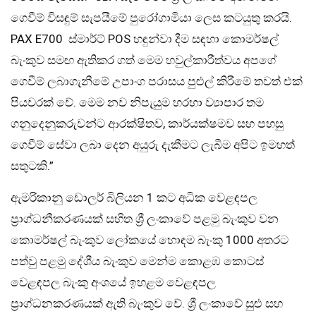
ගෙවීම් විසඳුම් සැපයීමේ පුරෝගාමියා ලෙස කටයුතු කරයි.
PAX E700 ස්මාර්ට් POS හඳුන්වා දීම සඳහා කොමර්ෂල්
බැංකුව සමඟ ඇතිකර ගත් මෙම හවුල්කාරීත්වය අපගේ
ගෙවීම් ලබාගැනීමේ උපාංග පරාසය පුළුල් කිරීමේ තවත් එක්
පියවරක් වේ. මෙම නව නිපැයුම හරහා ව්‍යාපාර තම
ගනුදෙනුකරුවන්ට ආරක්ෂිතව, කාර්යක්ෂමව සහ පහසු
ගෙවීම් සේවා ලබා දෙන අයුරු දැකීමට ලැබීම අපිට ඉමහත්
සතුටකි.”
ඇමරිකානු ඩොලර් බිලියන 1 කට අධික වෙළඳපල
ප්‍රාග්ධනීකරණයක් සහිත ශ්‍රී ලංකාවේ පළමු බැංකුව වන
කොමර්ෂල් බැංකුව ලෝකයේ හොඳම බැංකු 1000 අතරට
පත්වු පළමු දේශීය බැංකුව මෙන්ම කොළඹ කොටස්
වෙළඳපල බැංකු අංශයේ ඉහළම වෙළඳපල
ප්‍රාග්ධනකරණයක් ඇති බැංකුව වේ. ශ්‍රී ලංකාවේ සුළු සහ