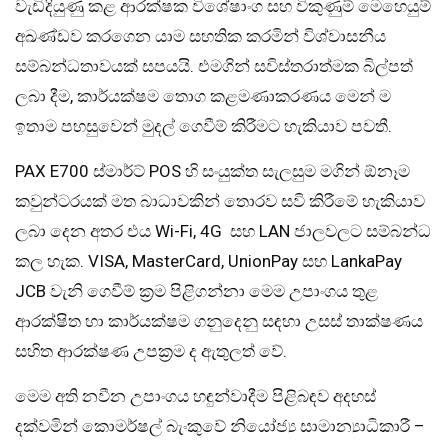
වැඩිදියුණු කළ ආරක්ෂක විශේෂාංග සහ විකුණුම් මෙහෙයුම්
අඛණ්ඩව කරගෙන යාම සහතික කරමින් විශ්වාසනීය
සම්බන්ධතාවයක් සපයයි. එමගින් සවිස්තරාත්මක බිල්පත්
ලබා දීම, කාර්යක්ෂම තොග කළමණාකරණය මෙන් ම
ඉතාම පහසුවෙන් මුදල් ගෙවීම් කිරීමට හැකියාව පවතී.
PAX E700 ස්මාර්ට් POS හි සංයුක්ත සැලසුම මගින් ඕනෑම
කවුන්ටරයක් මත බාධාවකින් තොරව සවි කිරීමේ හැකියාව
ලබා දෙන අතර එය Wi-Fi, 4G සහ LAN ජාලවලට සම්බන්ධ
කල හැක. VISA, MasterCard, UnionPay සහ LankaPay
JCB වැනි ගෙවීම් ක්‍රම පිළිගන්නා මෙම උපාංගය තුළ
ආරක්ෂිත හා කාර්යක්ෂම ගනුදෙනු සඳහා උසස් තාක්ෂණය
සහිත ආරක්ෂණ උපක්‍රම ද ඇතුලත් වේ.
මෙම අති නවීන උපාංගය හඳුන්වාදීම පිළිබඳව අදහස්
දක්වමින් කොමර්ෂල් බැංකුවේ නියෝජ්‍ය සාමාන්‍යාධිකාරී –