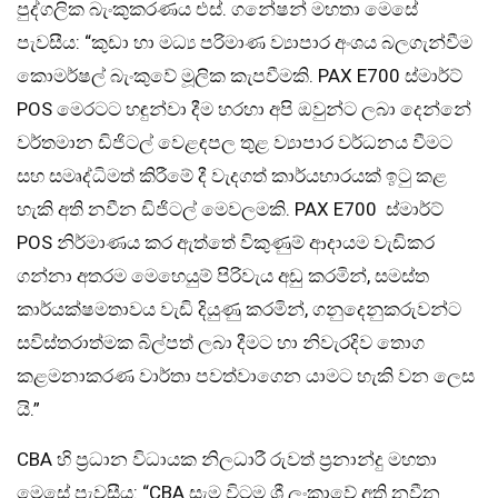
පුද්ගලික බැංකුකරණය එස්. ගනේෂන් මහතා මෙසේ
පැවසීය: “කුඩා හා මධ්‍ය පරිමාණ ව්‍යාපාර අංශය බලගැන්වීම
කොමර්ෂල් බැංකුවේ මූලික කැපවීමකි. PAX E700 ස්මාර්ට්
POS මෙරටට හඳුන්වා දීම හරහා අපි ඔවුන්ට ලබා දෙන්නේ
වර්තමාන ඩිජිටල් වෙළඳපල තුළ ව්‍යාපාර වර්ධනය වීමට
සහ සමෘද්ධිමත් කිරීමේ දී වැදගත් කාර්යභාරයක් ඉටු කළ
හැකි අති නවීන ඩිජිටල් මෙවලමකි. PAX E700 ස්මාර්ට්
POS නිර්මාණය කර ඇත්තේ විකුණුම් ආදායම වැඩිකර
ගන්නා අතරම මෙහෙයුම් පිරිවැය අඩු කරමින්, සමස්ත
කාර්යක්ෂමතාවය වැඩි දියුණු කරමින්, ගනුදෙනුකරුවන්ට
සවිස්තරාත්මක බිල්පත් ලබා දීමට හා නිවැරදිව තොග
කළමනාකරණ වාර්තා පවත්වාගෙන යාමට හැකි වන ලෙස
යි.”
CBA හි ප්‍රධාන විධායක නිලධාරී රුවත් ප්‍රනාන්දු මහතා
මෙසේ පැවසීය: “CBA සැම විටම ශ්‍රී ලංකාවේ අති නවීන