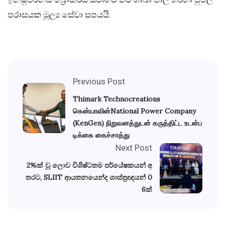
පරාසයක මූල්‍ය සේවා සපයයි.
Previous Post
Thimark Technocreations
கென்யாவின்National Power Company
(KenGen) நிறுவனத்துடன் கருத்திட்ட உடன்ப
டிக்கை கைச்சாத்து
Next Post
2%ක් වූ ලොව විශිෂ්ටතම පර්යේෂකයන් අ
තරට, SLIIT ආයතනයෙන්ද ශාස්ත්‍රඥයන් 0
6ක්