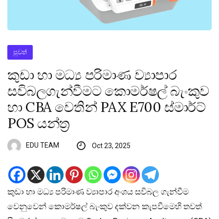
පුවත්
කුඩා හා මධ්‍ය පරිමාණ ව්‍යාපාර
සවිබලගැන්වීමට කොමර්ෂල් බැංකුව
හා CBA වෙතින් PAX E700 ස්මාර්ට්
POS යන්ත්‍ර
EDU TEAM
Oct 23, 2025
කුඩා හා මධ්‍ය පරිමාණ ව්‍යාපාර අංශය සවිබල ගැන්වීම
වෙනුවෙන් කොමර්ෂල් බැංකුව දක්වන කැපවීමෙහි තවත්