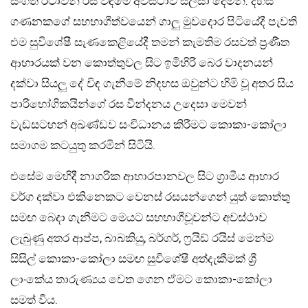
සංගීත රටාවන් රස විඳීමේ අවස්ථාව සලසා දෙමිනි. දහස්
ගණනකගේ සහභාගීත්වයෙන් ගාලු මුවදොර පිටියේදී පැවති
එම සුවිශේෂී සැණකෙළියේදී තමන් කැමතිම රසවත් ප්‍රණීත
ආහාරයක් වන කොත්තුවල සිට ඉමිහිරි බෙර වාදනයන්
දක්වා සියලු දේ විඳ ගැනීමේ නිදහස ඔවුන්ට හිමි වූ අතර සිය
පාරිභෝගිකයින්ගේ රස වින්දනය උදෙසා මෙවන්
වැඩසටහන් අඛණ්ඩව සංවිධානය කිරීමට කොකා-කෝලා
සමාගම කටයුතු කරමින් සිටියි.
එසේම මෙහිදී නාගරික ආහාරපානවල සිට ග්‍රාමීය ආහාර
වර්ග දක්වා එකිනෙකට වෙනස් රසයන්ගෙන් යුත් කොත්තු
සමඟ බෙදා ගැනීමට මෙයට සහභාගීවූවන්ට අවස්ථාව
ලැබුණු අතර ආප්ප, බාබකියු, බර්ගර්, ෆ්‍රයිඩ් රයිස් මෙන්ම
සිසිල් කොකා-කෝලා සමඟ සුවිශේෂී අත්දැකීමක් ශ්‍රී
ලාංකේය තාරුණ්‍යය වෙත ගෙන ඒමට කොකා-කෝලා
සමත් විය.