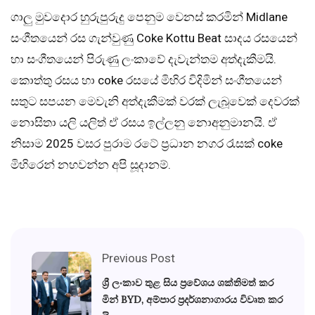
ගාලු මුවදොර හුරුපුරුදු පෙනුම වෙනස් කරමින් Midlane
සංගීතයෙන් රස ගැන්වුණු Coke Kottu Beat සාදය රසයෙන්
හා සංගීතයෙන් පිරුණු ලංකාවේ දැවැන්තම අත්දැකීමයි.
කොත්තු රසය හා coke රසයේ මිහිර විදිමින් සංගීතයෙන්
සතුට සපයන මෙවැනි අත්දැකීමක් වරක් ලැබූවෙක් දෙවරක්
නොසිතා යලි යලිත් ඒ රසය ඉල්ලනු නොඅනුමානයි. ඒ
නිසාම 2025 වසර පුරාම රටේ ප්‍රධාන නගර රැසක් coke
මිහිරෙන් නහවන්න අපි සූදානම්.
Previous Post
ශ්‍රී ලංකාව තුළ සිය ප්‍රවේශය ශක්තිමත් කර
මින් BYD, අම්පාර ප්‍රදර්ශනාගාරය විවෘත කර