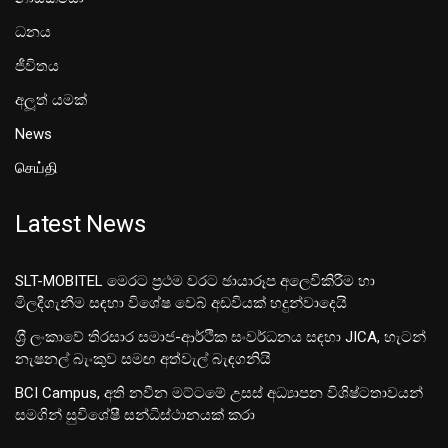
ධනය
ජීවිතය
අලූත් යමක්
News
செய்தி
Latest News
SLT-MOBITEL මෙරට ප්‍රථම වරට ඡායාරූප අලෙවිකිරීම හා
මිලදීගැනීම සඳහා විශේෂ වෙබ් අඩවියක් හදුන්වාදෙයි
ශ‍්‍රී ලංකාවේ තිරසාර සමාජ-ආර්ථික සංවර්ධනය සඳහා JICA, හැටන්
නැෂනල් බැංකුව සමඟ අත්වැල් බැඳගනියි
BCI Campus, අති නවීන මට්ටමේ උසස් අධ්‍යාපන විශිෂ්ටතාවයන්
සමගින් සුවිශේෂී සන්ධිස්ථානයක් කරා