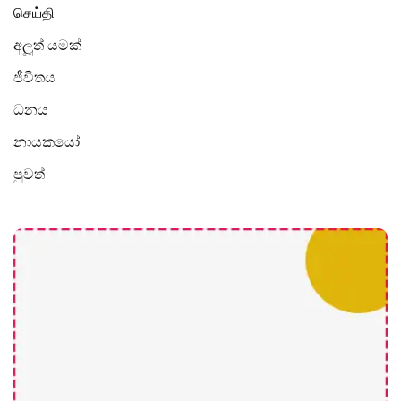
செய்தி
අලූත් යමක්
ජීවිතය
ධනය
නායකයෝ
පුවත්