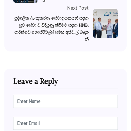
යි
Next Post
පුද්ගලික බැංකුකරණ සේවාදායකයන් සඳහා
සුව සේවා වැඩිදියුණු කිරීමට සඳහා HNB,
පාර්ක්වේ හොස්පිට්ල්ස් සමඟ අත්වැල් බැඳග
නී
Leave a Reply