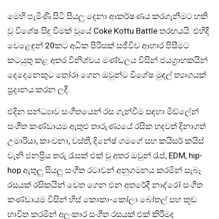
මෙහි පැමිණි සිටි සියලු දෙනා ආකර්ෂණය කරගැනීමට හකි
වූ විශේෂ සිදු වීමක් වූයේ Coke Kottu Battle තරඟයයි. එහිදී
වෙළෙඳුන් 20කට අධික පිරිසක් සජීවීව ආහාර පිසීමට
කටයුතු කළ අතර විනිශ්චය මණ්ඩලය විසින් ජයග්‍රාහකයින්
දෙදෙනෙකුට තෝරා ගෙන ඔවුන්ට විශේෂ මුදල් ත්‍යාගයක්
ප්‍රදානය කරන ලදී.
එදින සන්ධ්‍යාව සංගීතයෙන් රස ගැන්වීම සඳහා මිඩ්ලේන්
සංගීත කණ්ඩායම ඇතුළු තාරුණ්‍යයේ රසික හදවත් දිනාගත්
උමාරියා, කාංචනා, වස්ති, දිනේෂ් ගමගේ සහ කයිසර් කයිස්
වැනි ජනප්‍රිය තරු රැසක් එක් වූ අතර ඔවුන් රැප්, EDM, hip-
hop ඇතුලු සියලු සංගීත රටාවන් අනුගමනය කරමින් සැබෑ
රසයක් රසිකයින් වෙත ගෙන එන අතරේදී නාද්රෝ සංගීත
කණ්ඩායම විසින් හිස් කොකා-කෝලා බෝතල් සහ කූඩ
භාවිත කරමින් අලංකාර සංගීත රසයක් එක් කිරීමද