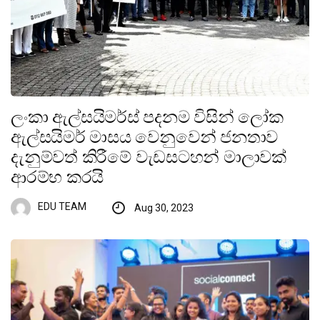
ලංකා ඇල්සයිමර්ස් පදනම විසින් ලෝක
ඇල්සයිමර් මාසය වෙනුවෙන් ජනතාව
දැනුම්වත් කිරීමේ වැඩසටහන් මාලාවක්
ආරම්භ කරයි
EDU TEAM
Aug 30, 2023