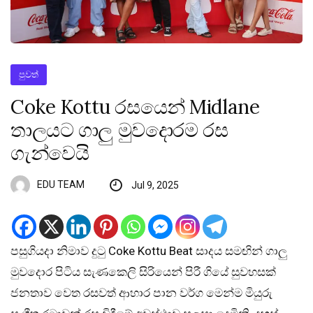
පුවත්
Coke Kottu රසයෙන් Midlane
තාලයට ගාලු මුවදොරම රස
ගැන්වෙයි
EDU TEAM
Jul 9, 2025
පසුගියදා නිමාව දුටු Coke Kottu Beat සාදය සමඟින් ගාලු
මුවදොර පිටිය සැණකෙලි සිරියෙන් පිරී ගියේ සුවහසක්
ජනතාව වෙත රසවත් ආහාර පාන වර්ග මෙන්ම මියුරු