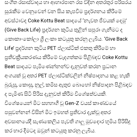
සංගීත රසාස්වාදය හා ආහාරපාන රස විඳින අතරතුර පරිසරය
සුරැකීම වෙනුවෙන් වන සිය කැපවීම ප්‍රදර්ශනය කිරීමේ
අවස්ථාවද Coke Kottu Beat සාදයේ ‘නැවත ජීවයක් දෙමු’
(Give Back Life) ප්‍රදර්ශන කුටිය තුළින් සපුරා ගැනීමට ද
කොකා-කෝලා ශ්‍රී ලංකා කටයුතු කරනු ලැබීය. ‘Give Back
Life’ ප්‍රදර්ශන කුටිය PET ප්ලාස්ටික් එකතු කිරීමේ හා
ප්‍රතිචක්‍රීයකරණය කිරීමේ වැදගත්කම පිළිබඳව Coke Kottu
Beat සාදයට පැමිණෙන්නන්ව දැනුවත් කරන ප්‍රධාන
අංගයක් වූ අතර PET ප්ලාස්ටික්වලින් නිෂ්පාදනය කළ හැකි
බුරුසු, කොසු, නූල්, කමිස ඇතුළු බොහෝ නිෂ්පාදන පිළිබඳව
ද පැමිණ සිටි පිරිස දැනුවත් කිරීම විශේෂත්වයකි.
විශේෂයෙන් මීට සහභාගී වූ Gen-Z වයස් කාණඩයේ
පසුවන්නන් විසින් මීට ඉමහත් ප්‍රතිචාර දැක්වූ අතර
අවසානයේදී සැණකෙලිය පැවති ගාලු මුවදොර භූමිය පිරිසිදු
කර භාර දීමටද ඔවුන් කටයුතු කරනු ලැබීය.