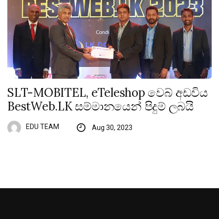
SLT-MOBITEL, eTeleshop වෙබ් අඩවිය
BestWeb.LK සම්මානයෙන් පිදුම් ලබයි
EDU TEAM
Aug 30, 2023