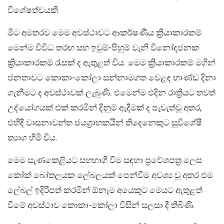
විශේෂත්වයකි.
මීට අමතරව මෙම අවස්ථාවට ආකර්ෂණීය ක්‍රියාකාරකම්
මෙන්ම විවිධ තරඟ සහ ඉවුම්-පිහුම් වැනි විනෝදජනක
ක්‍රියාකාරකම් රැසක් ද ඇතුළත් විය. මෙම ක්‍රියාකාරකම් මගින්
ජනතාවට කොකා-කෝලා සන්නාමගත වෙළඳ භාණ්ඩ දිනා
ගැනීමට ද අවස්ථාවක් ලැබුණි. එමෙන්ම එදින රාත්‍රියට තවත්
උද්යෝගයක් එක් කරමින් දිනුම් ඇදීමක් ද පැවැත්වූ අතර,
එහිදී වාසනාවන්ත ජයග්‍රාහකයින් තිදෙනෙකුට සුවිශේෂී
ත්‍යාග හිමි විය.
මෙම සැණකෙළියට සහභාගී වීම සඳහා ප්‍රවේශපත්‍ර ලෙස
කෝක් බෝතලයක ලේබලයක් පෙන්වීම අවශ්‍ය වූ අතර එම
ලේබල් ඉදිරිපත් කරමින් ඕනෑම අයෙකුට මෙයට ඇතුළත්
වීමේ අවස්ථාව කොකා-කෝලා විසින් සලසා දී තිබිණි.