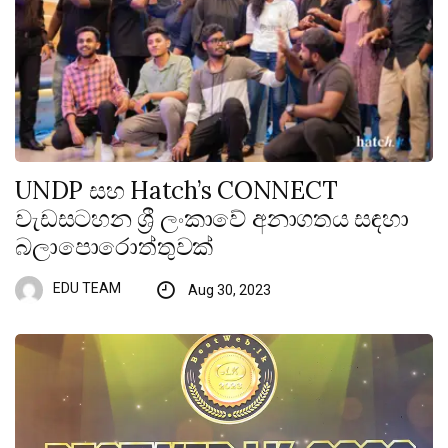
UNDP සහ Hatch’s CONNECT
වැඩසටහන ශ්‍රී ලංකාවේ අනාගතය සඳහා
බලාපොරොත්තුවක්
EDU TEAM
Aug 30, 2023