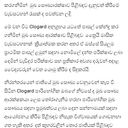
කරගනිමින් මුඛ සෞඛ්‍යාරක්ෂාව පිළිබඳව දැනුවත් කිරීමේ
වැඩසටහන් රැසක් ද පවත්වන ලදි.
මේ වන විට Clogard අනුග්‍රහය යටතේ පාසල් කේන්ද්‍ර කර
ගනිමින් මුඛ සෞඛ්‍ය ආරක්ෂාව පිළිබඳව ත්‍රෙෙයි මාසික
වැඩසටහනක් ක්‍රියාත්මක කරන අතර ඒ ඔස්සේ සියලුම
ප්‍රාථමික පාසල් ළමුන් සඳහා නොමිලේ දන්ත පරීක්ෂාව ලබා
දෙමින් වැඩිදුර පරික්ෂාව සහ ප්‍රතිකාර අවශ්‍ය දරුවන් අදාළ
වෛද්‍යවරුන් වෙත යොමු කිරීම ද සිදුකරයි.
නිරන්තරයෙන් ජාතියේ මුඛ සෞඛ්‍ය වෙනුවෙන් කැප වී
සිටින Clogard පාරිභෝගික ඔබගේ නිවසේ ද මුඛ සෞඛ්‍ය
ආරක්ෂකයා ලෙස තෝරාගැනීම හරහා පාරිභෝගික මුඛ
සෞඛ්‍යය සඳහා ප්‍රමුඛත්වය ලබා දෙන සන්නාමයක් සඳහා
ආයෝජනය කිරීම පිළිබඳව නිසැක විශ්වාසයක් ගොඩනඟා
ගත හැකි අතර දත් කුහරවලින් තොර ජාතියක් පිළිබඳව