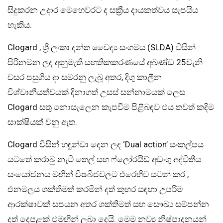
සිදුකරන උදාර මෙහෙවරට ද සක්‍රීය දායකත්වය සැපයිය
හැකිය.
Clogard , ශ්‍රී ලංකා දන්ත වෛද්‍ය සංගමය (SLDA) විසින්
පිරිනමන ලද අනුමැති සහතිකකරණයේ අඛණ්ඩ 25වැනි
වසර පසුගිය දා සමරනු ලැබූ අතර, දිගු කාලීන
විශ්වානීයත්වයක් දිනාගත් උසස් සන්නාමයක් ලෙස
Clogard සතු නොසැලෙන කැපවීම පිළිබඳව එය තවත් කදිම
සාක්ෂියක් වනු ඇත.
Clogard විසින් හඳුන්වා දෙන ලද ‘Dual action’ සංකල්පය
යටතේ කරාබු නැටි තෙල් සහ ෆ්ලෝරයිඩ් අඩංගු අද්විතීය
සංයෝජනය මඟින් විෂබීජවලට එරෙහිව සටන් කර ,
එනමලය ශක්තිමත් කරමින් දත් කුහර සඳහා උපරිම
ආරක්ෂාවක් සපයන අතර ශක්තිමත් සහ සෞඛ්‍ය සම්පන්න
දත් දෙපළක් එමඟින් ලබා දෙයි. මෙම නව්‍ය නිෂ්පාදනයන්