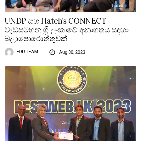
UNDP සහ Hatch’s CONNECT
වැඩසටහන ශ්‍රී ලංකාවේ අනාගතය සඳහා
බලාපොරොත්තුවක්
EDU TEAM
Aug 30, 2023