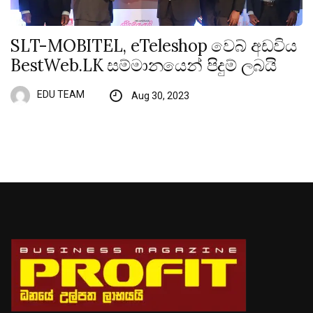
SLT-MOBITEL, eTeleshop වෙබ් අඩවිය
BestWeb.LK සම්මානයෙන් පිදුම් ලබයි
EDU TEAM
Aug 30, 2023