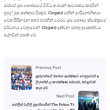
ඔස්සේ මුඛ සෞඛ්‍යයේ විවිධ අංශයන් ආවරණය කරමින්
පුළුල් මුඛ සත්කාර විසඳුම් Clogard මඟින් පාරිභෝගිකයා
වෙත පිරිනමන අතර එමඟින් මෙරට මුඛ සෞඛ්‍ය ක්ෂේත්‍රයේ
වර්ධනය වෙනුවෙන් Clogard දක්වන මහඟු දායකත්වය
මැනවින් පසක් වේ.
Previous Post
දුදරුවන්ගේ මහමග ආරක්ෂාව වෙනුවෙන් අ
ලියාන්ස් ලංකාරක්ෂණ සමාගම, තවදුරටත්
කැප වේ
Next Post
හේලීස් වැවිලි පුරෝගාමීන් The Pekoe Tr