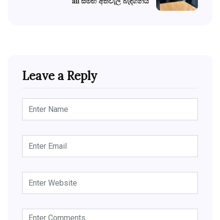
ail සමඟ අත්වැල් බැඳගනියි
Leave a Reply