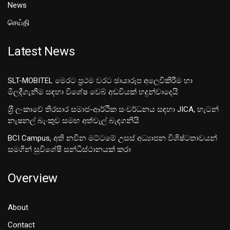
News
செய்தி
Latest News
SLT-MOBITEL මෙරට ප්‍රථම වරට ඡායාරූප අලෙවිකිරීම හා
මිලදීගැනීම සඳහා විශේෂ වෙබ් අඩවියක් හදුන්වාදෙයි
ශ‍්‍රී ලංකාවේ තිරසාර සමාජ-ආර්ථික සංවර්ධනය සඳහා JICA, හැටන්
නැෂනල් බැංකුව සමඟ අත්වැල් බැඳගනියි
BCI Campus, අති නවීන මට්ටමේ උසස් අධ්‍යාපන විශිෂ්ටතාවයන්
සමගින් සුවිශේෂී සන්ධිස්ථානයක් කරා
Overview
About
Contact