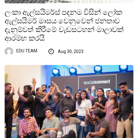
ලංකා ඇල්සයිමර්ස් පදනම විසින් ලෝක
ඇල්සයිමර් මාසය වෙනුවෙන් ජනතාව
දැනුම්වත් කිරීමේ වැඩසටහන් මාලාවක්
ආරම්භ කරයි
EDU TEAM
Aug 30, 2023