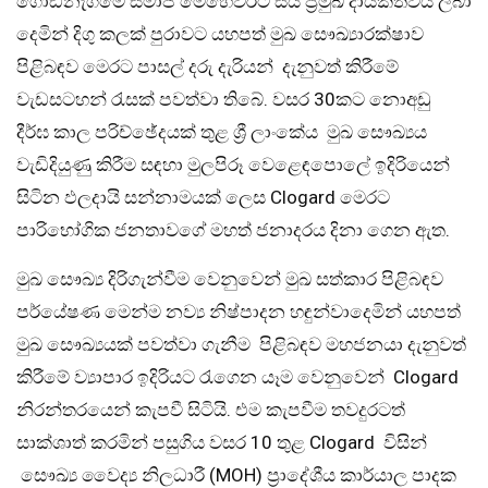
ගොඩනැගීමේ සමාජ මෙහෙවරට සිය ප්‍රමුඛ දායකත්වය ලබා
දෙමින් දිගු කලක් පුරාවට යහපත් මුඛ සෞඛ්‍යාරක්ෂාව
පිළිබඳව මෙරට පාසල් දරු දැරියන් දැනුවත් කිරීමේ
වැඩසටහන් රැසක් පවත්වා තිබේ. වසර 30කට නොඅඩු
දීර්ඝ කාල පරිච්ඡේදයක් තුළ ශ්‍රී ලාංකේය මුඛ සෞඛ්‍යය
වැඩිදියුණු කිරීම සඳහා මුලපිරූ වෙළෙඳපොලේ ඉදිරියෙන්
සිටින ඵලදායි සන්නාමයක් ලෙස Clogard මෙරට
පාරිභෝගික ජනතාවගේ මහත් ජනාදරය දිනා ගෙන ඇත.
මුඛ සෞඛ්‍ය දිරිගැන්වීම වෙනුවෙන් මුඛ සත්කාර පිළිබඳව
පර්යේෂණ මෙන්ම නව්‍ය නිෂ්පාදන හඳුන්වාදෙමින් යහපත්
මුඛ සෞඛ්‍යයක් පවත්වා ගැනීම පිළිබඳව මහජනයා දැනුවත්
කිරීමේ ව්‍යාපාර ඉදිරියට රැගෙන යෑම වෙනුවෙන් Clogard
නිරන්තරයෙන් කැපවී සිටියි. එම කැපවීම තවදුරටත්
සාක්ශාත් කරමින් පසුගිය වසර 10 තුළ Clogard විසින්
සෞඛ්‍ය වෛද්‍ය නිලධාරී (MOH) ප්‍රාදේශීය කාර්යාල පාදක