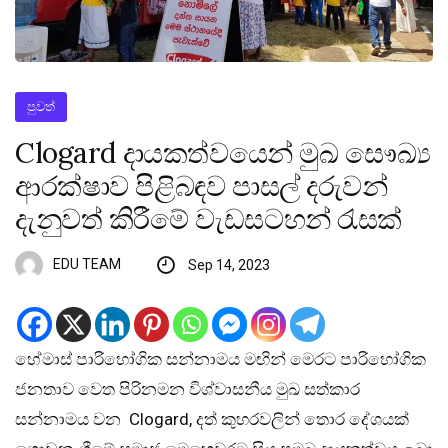
පුවත්
Clogard දායකත්වයෙන් මුඛ සෞඛ්‍ය
ආරක්ෂාව පිළිබඳව පාසල් දරුවන්
දැනුවත් කිරීමේ වැඩසටහන් රැසක්
EDU TEAM
Sep 14, 2023
හේමාස් පාරිභෝගික සන්නාමය මඟින් මෙරට පාරිභෝගික
ජනතාව වෙත පිරිනමන විශ්වාසනීය මුඛ සත්කාර
සන්නාමය වන Clogard, දත් කුහරවලින් තොර දේශයක්