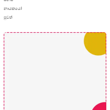
නායකයෝ
පුවත්