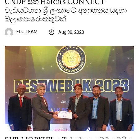
UNDP සහ Hatch’s CONNECT
වැඩසටහන ශ්‍රී ලංකාවේ අනාගතය සඳහා
බලාපොරොත්තුවක්
EDU TEAM
Aug 30, 2023