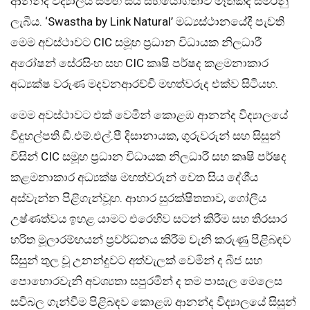
ආනන්ද විද්‍යාලය සමඟ සිය සහයෝගීතාව මෑතකදී සමරනු
ලැබීය. ‘Swastha by Link Natural’ මධ්‍යස්ථානයේදී පැවති
මෙම අවස්ථාවට CIC සමූහ ප්‍රධාන විධායක නිලධාරී
අරෝෂන් සේරසිංහ සහ CIC කෘෂි පර්ෂද කළමනාකාර
අධ්‍යක්ෂ වරුණ මදවනආරච්චි මහත්වරුද එක්ව සිටියහ.
මෙම අවස්ථාවට එක් වෙමින් කොළඹ ආනන්ද විද්‍යාලයේ
විදුහල්පති ඩී.එම්.එල්.පී දිසානායක, ගුරුවරුන් සහ සිසුන්
විසින් CIC සමූහ ප්‍රධාන විධායක නිලධාරී සහ කෘෂි පර්ෂද
කළමනාකාර අධ්‍යක්ෂ මහත්වරුන් වෙත සිය දේශීය
අස්වැන්න පිළිගැන්වූහ. ආහාර සුරක්ෂිතතාව, ගෝලීය
උෂ්ණත්වය ඉහළ යාමට එරෙහිව සටන් කිරීම සහ තිරසාර
හරිත මූලාරම්භයන් ප්‍රවර්ධනය කිරීම වැනි කරුණු පිළිබඳව
සිසුන් තුල වූ උනන්දුවට අත්වැලක් වෙමින් ද බීජ සහ
පොහොරවැනි අවශ්‍යතා සපුරමින් ද තම පාසැල මෙලෙස
සවිබල ගැන්වීම පිළිබඳව කොළඹ ආනන්ද විද්‍යාලයේ සිසුන්