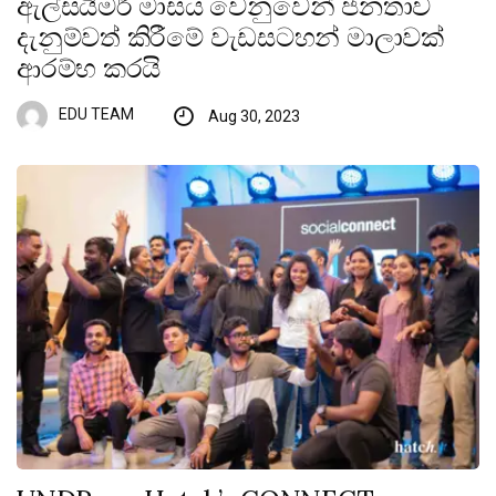
ඇල්සයිමර් මාසය වෙනුවෙන් ජනතාව
දැනුම්වත් කිරීමේ වැඩසටහන් මාලාවක්
ආරම්භ කරයි
EDU TEAM
Aug 30, 2023