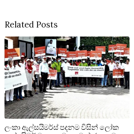
Related Posts
ලංකා ඇල්සයිමර්ස් පදනම විසින් ලෝක