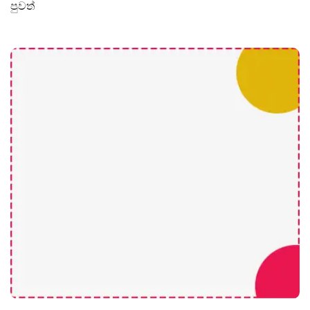
පුවත්