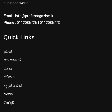
business world.
Email
: info@profitmagazine.lk
Phone :
0112086726 | 0112086773
Quick Links
පුවත්
නායකයෝ
ධනය
ජීවිතය
අලූත් යමක්
News
செய்தி