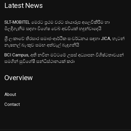
Latest News
SLT-MOBITEL මෙරට ප්‍රථම වරට ඡායාරූප අලෙවිකිරීම හා
මිලදීගැනීම සඳහා විශේෂ වෙබ් අඩවියක් හදුන්වාදෙයි
ශ‍්‍රී ලංකාවේ තිරසාර සමාජ-ආර්ථික සංවර්ධනය සඳහා JICA, හැටන්
නැෂනල් බැංකුව සමඟ අත්වැල් බැඳගනියි
BCI Campus, අති නවීන මට්ටමේ උසස් අධ්‍යාපන විශිෂ්ටතාවයන්
සමගින් සුවිශේෂී සන්ධිස්ථානයක් කරා
Overview
About
Contact