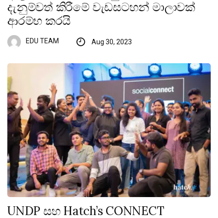
දැනුම්වත් කිරීමේ වැඩසටහන් මාලාවක්
ආරම්භ කරයි
EDU TEAM
Aug 30, 2023
UNDP සහ Hatch’s CONNECT