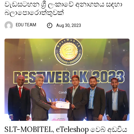
වැඩසටහන ශ්‍රී ලංකාවේ අනාගතය සඳහා
බලාපොරොත්තුවක්
EDU TEAM
Aug 30, 2023
SLT-MOBITEL, eTeleshop වෙබ් අඩවිය