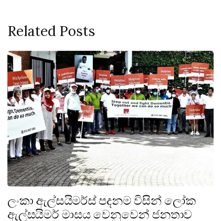
Related Posts
ලංකා ඇල්සයිමර්ස් පදනම විසින් ලෝක
ඇල්සයිමර් මාසය වෙනුවෙන් ජනතාව