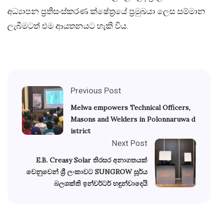
අධ්‍යාපන ප්‍රතිසංස්කරණ ක්ෂේත්‍රයේ ප්‍රමුඛයා ලෙස සම්මාන
ලැබීමටත් එම ආයතනයට හැකි විය.
Previous Post
Melwa empowers Technical Officers,
Masons and Welders in Polonnaruwa d
istrict
Next Post
E.B. Creasy Solar තිරසර අනාගතයක්
වෙනුවෙන් ශ්‍රී ලංකාවට SUNGROW සූර්ය
බලශක්ති ඉන්වර්ටර් හඳුන්වාදෙයි