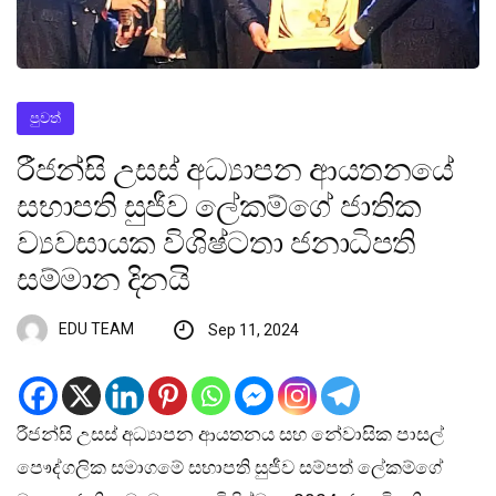
පුවත්
රීජන්සි උසස් අධ්‍යාපන ආයතනයේ
සභාපති සුජීව ලේකම්ගේ ජාතික
ව්‍යවසායක විශිෂ්ටතා ජනාධිපති
සම්මාන දිනයි
EDU TEAM
Sep 11, 2024
රීජන්සි උසස් අධ්‍යාපන ආයතනය සහ නේවාසික පාසල්
පෞද්ගලික සමාගමේ සභාපති සුජීව සම්පත් ලේකම්ගේ