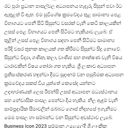
රට පුරා ප්‍රධාන පාසල්වල අධ්‍යාපනය හැදෑරු සිසුන් පවා ඊට
ඇතුළත් වී ඇත. එම සුවිශේෂ ක්‍රමවේදය තුළ සාමාන්‍ය පෙළ
විභාගයට පෙනී සිටි සිසුන්ට වසරක් වැනි කෙටි කාලයකින්
උසස් පෙළ විභාගයට පෙනී සිටීමට හැකියාව ලැබේ. ඒ
තුළින් උසස් පෙළ විභාගය සඳහා පෙනී සිටීමට සාමාන්‍ය
පරිදි වසර තුනක කාලයක් ගත කිරීමට සිසුන්ට සිදු නොවේ.
සිසුන්ට විද්‍යා, ගණිත, කලා, වාණිජ සහ තාක්ෂණ වැනි විෂය
ධාරාවකින් විෂය තෝරා ගත හැකිය. ශ්‍රී ලංකාව අධ්‍යාපන
ප්‍රතිසංස්කරණ හඳුන්වා දීමට සූදානම් වන පසුබිමක අධ්‍යාපන
ක්‍රමවේදය සකස් විය යුත්තේ කෙසේද යන්නට
උදාහරණයක් ලෙස රීජන්සි උසස් අධ්‍යාපන මධ්‍යස්ථානය
සහ නේවාසික පාසල පෙන්වා දිය හැකිය. නිල ඇඳුම් වැනි
සාම්ප්‍රදායික සීමාවලින් ඔබ්බට ගොස් නිදහසේ ඉගැනීමට
මෙම පාසල හා සම්බන්ධ වන සිසුන්ට අවස්ථාව ලැබේ.
Business Icon 2023 සම්මාන උළෙලේදී ශ්‍රී ලාංකික