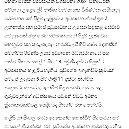
මහතා ජාතික ව්‍යවසායක විශිෂ්ටතා 2024 ජනාධිපති
සම්මාන උළෙලේදී ජාතික ව්‍යවසායක විශිෂ්ටතා ආසියානු
සම්මානයෙන් පිදුම් ලැබුවේය. අධ්‍යාපන ක්ෂේත්‍රයේ
උන්නතිය සහ සමාජ සුබසාධනය උදෙසා සිදු කළ සේවාව
වෙනුවෙන් ඔහු මෙම සම්මානයෙන් පිදුම් ලැබුවේය.
මහනුවර සහ කුරුණෑගල නගරවල පිහිටි ශාඛා දෙකකින්
සමන්විත රීජන්සි උසස් අධ්‍යාපන මධ්‍යස්ථානයේ සහ
නේවාසික පාසලේ 1 සිට 13 ශ්‍රේණි දක්වා සිසුන්ට
අධ්‍යාපනය හැදෑරිය හැකිය. සුවිශේෂ ඉගැන්වීම් ක්‍රමයක්
යටතේ උදෑසන 5 සිට රාත්‍රී 11 දක්වා නිශ්චිත
කාලසටහනකට ඉගැන්වීම් සිදු කෙරේ. එම පාසල
ගුරුවරුන්ගේ අධීක්ෂණය යටතේ විවිධ අමතර
ක්‍රියාකාරකම්වල යෙදීමටද සිසුන්ට මඟ පෙන්වයි.
ඉංග්‍රීසි හා සිංහල මාධ්‍ය දෙකෙන්ම ඉගැන්වීම් සිදු කරන එම
පාසලේ ක්‍රියාත්මක වන සුවිශේෂ අධ්‍යාපන ක්‍රමවේදය නිසා