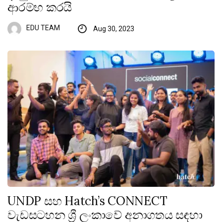
ආරම්භ කරයි
EDU TEAM
Aug 30, 2023
UNDP සහ Hatch’s CONNECT
වැඩසටහන ශ්‍රී ලංකාවේ අනාගතය සඳහා