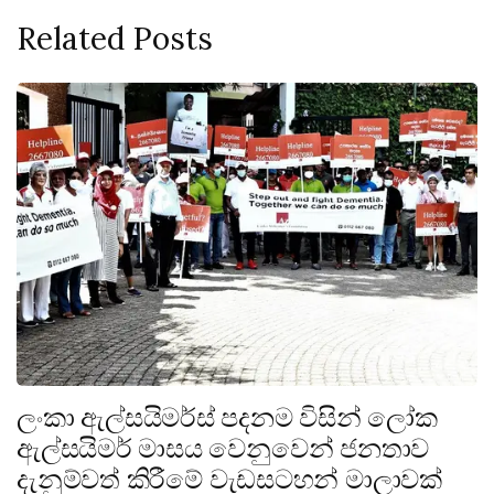
Related Posts
ලංකා ඇල්සයිමර්ස් පදනම විසින් ලෝක
ඇල්සයිමර් මාසය වෙනුවෙන් ජනතාව
දැනුම්වත් කිරීමේ වැඩසටහන් මාලාවක්