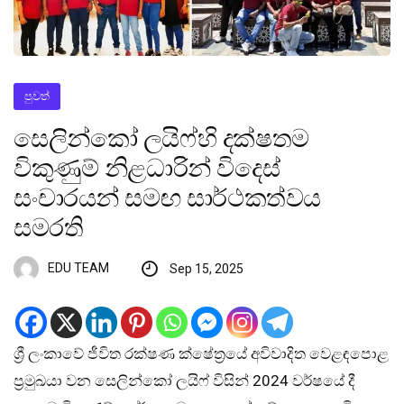
පුවත්
සෙලින්කෝ ලයිෆ්හි දක්ෂතම
විකුණුම් නිළධාරින් විදෙස්
සංචාරයන් සමඟ සාර්ථකත්වය
සමරති
EDU TEAM
Sep 15, 2025
ශ්‍රී ලංකාවේ ජීවිත රක්ෂණ ක්ෂේත්‍රයේ අවිවාදිත වෙළඳපොළ
ප්‍රමුඛයා වන සෙලින්කෝ ලයිෆ් විසින් 2024 වර්ෂයේ දී