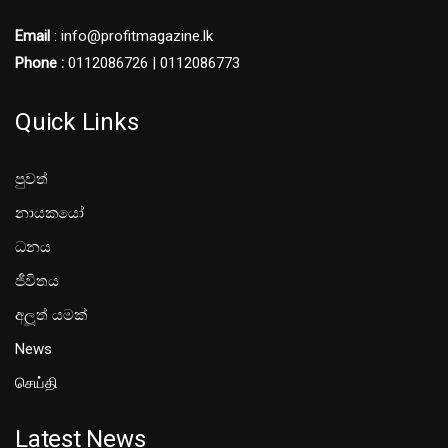
Email
: info@profitmagazine.lk
Phone :
0112086726 | 0112086773
Quick Links
පුවත්
නායකයෝ
ධනය
ජීවිතය
අලූත් යමක්
News
செய்தி
Latest News