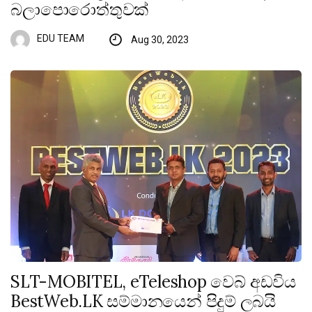
බලාපොරොත්තුවක්
EDU TEAM
Aug 30, 2023
SLT-MOBITEL, eTeleshop වෙබ් අඩවිය
BestWeb.LK සම්මානයෙන් පිදුම් ලබයි