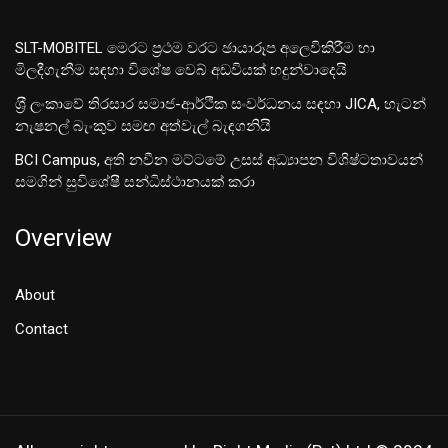
SLT-MOBITEL මෙරට ප්‍රථම වරට ඡායාරූප අලෙවිකිරීම හා
මිලදීගැනීම සඳහා විශේෂ වෙබ් අඩවියක් හදුන්වාදෙයි
ශ‍්‍රී ලංකාවේ තිරසාර සමාජ-ආර්ථික සංවර්ධනය සඳහා JICA, හැටන්
නැෂනල් බැංකුව සමඟ අත්වැල් බැඳගනියි
BCI Campus, අති නවීන මට්ටමේ උසස් අධ්‍යාපන විශිෂ්ටතාවයන්
සමගින් සුවිශේෂී සන්ධිස්ථානයක් කරා
Overview
About
Contact