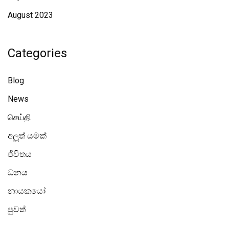
August 2023
Categories
Blog
News
செய்தி
අලූත් යමක්
ජීවිතය
ධනය
නායකයෝ
පුවත්