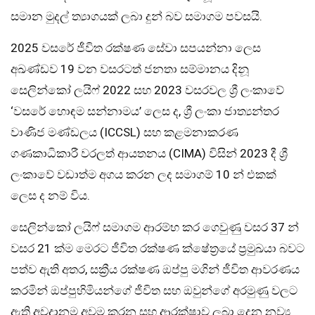
සමාන මුදල් ත්‍යාගයක් ලබා දුන් බව සමාගම පවසයි.
2025 වසරේ ජීවිත රක්ෂණ සේවා සපයන්නා ලෙස
අඛණ්ඩව 19 වන වසරටත් ජනතා සම්මානය දිනූ
සෙලින්කෝ ලයිෆ් 2022 සහ 2023 වසරවල ශ්‍රී ලංකාවේ
‘වසරේ හොඳම සන්නාමය’ ලෙස ද, ශ්‍රී ලංකා ජාත්‍යන්තර
වාණිජ මණ්ඩලය (ICCSL) සහ කළමනාකරණ
ගණකාධිකාරී වරලත් ආයතනය (CIMA) විසින් 2023 දී ශ්‍රී
ලංකාවේ වඩාත්ම අගය කරන ලද සමාගම් 10 න් එකක්
ලෙස ද නම් විය.
සෙලින්කෝ ලයිෆ් සමාගම ආරම්භ කර ගෙවුණු වසර 37 න්
වසර 21 ක්ම මෙරට ජීවිත රක්ෂණ ක්ෂේත්‍රයේ ප්‍රමුඛයා බවට
පත්ව ඇති අතර, සක්‍රීය රක්ෂණ ඔප්පු මගින් ජීවිත ආවරණය
කරමින් ඔප්පුහිමියන්ගේ ජීවිත සහ ඔවුන්ගේ අරමුණු වලට
ඇති අවදානම අවම කරන සහ ආරක්ෂාව ලබා දෙන නව්‍ය