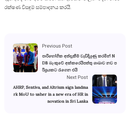
රක්ෂණ විසඳුම් සම්පාදනය කරයි.
Previous Post
පාරිභෝගික අත්දැකීම් වැඩිදියුණු කරමින් N
DB බැංකුවේ අක්කරෙයිපත්තු ශාඛාව නව ප
රිශ‍්‍රයකට රැගෙන එයි
Next Post
AHRP, Sentiva, and Altrium sign landma
rk MoU to usher in a new era of HR in
novation in Sri Lanka