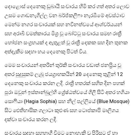
දොළොස් දෙනෙකු ඩුබායි සංචාරය හිමි කර ගත් අතර ලොව
උසම ගොඩනැගිල්ල වන බර්ජ්කලීෆා නැරඹීමේ අවස්ථාව
මෙන්ම නගර සංචාරයක් සහ නවීනත්වයේ ආශ්චර්යයන්
සහ අරාබි චමත්කාරය මිශ්‍ර වූ බෝට්ටු සංචාරය සමඟ රාත්‍රී
භෝජන සංග්‍රහයක් ද ඇතුළත් වූ රාත්‍රී දෙකක සහ දින තුනක
අත්දැකීම සඳහා හය දෙනෙකු පිටත් විය.
මෙම සංචාරයන් අතරින් තුර්කි සංචාරය වඩාත් ජනප්‍රිය වූ
අතර සුදුසුකම් ලැබූ ජයග්‍රාහකයින් 20 දෙනෙකු තුළින් 12
දෙනෙකු සංචාරය කරන ලදි. රාත්‍රී හතරක් සහිත දින පහක්
පුරා ඔවුන් ඉස්තාන්බුල්හි ශ්‍රේෂ්ඨත්වයේ ගිලී සිටි අතර හගියා
සොෆියා (Hagia Sophia) සහ නිල් පල්ලියේ (Blue Mosque)
සිට ඓතිහාසික ගලාටා කුළුණ සහ ටොප්කාපි මාලිගය
දක්වා සංචාරය කරන ලදි.
සංචාරය සඳහා සහභාගී වීමට නොහැකි වූ පිරිසට ඒ හා