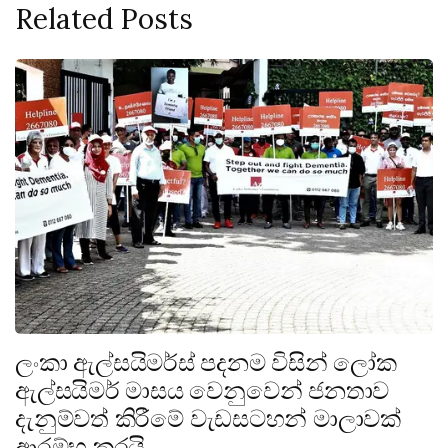
Related Posts
ලංකා ඇල්සයිමර්ස් පදනම විසින් ලෝක
ඇල්සයිමර් මාසය වෙනුවෙන් ජනතාව
දැනුම්වත් කිරීමේ වැඩසටහන් මාලාවක්
ආරම්භ කරයි