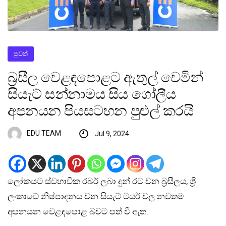
පුවත්
බ්‍රසීල වෙළඳපොළට ඇතුල් වෙමින්
සියැට් සන්නාමය සිය ගෝලීය
අපනයන පියසටහන පුළුල් කරයි
EDU TEAM
Jul 9, 2024
ලෝකයට ස්වභාවික රබර් ලබා දුන් රට වන බ්‍රසීලය, ශ්‍රී
ලංකාවේ නිෂ්පාදනය වන සියැට් ටයර් වල නවතම
අපනයන වෙළඳපොළ බවට පත් වී ඇත.