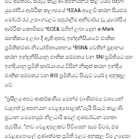
මීට අමතරව, සියැට් කැළණි අපනයනය කළ ටයර් සඳහා
යුරෝපීය ආර්ථික කලාපයේ ^EEA& අලෙවි කරන සියළුම
මෝටර් රථ උපාංගවලට සපුරාලීම අනිවාර්ය වූ, යුරෝපීය
ආර්ථික කොමිසම ^ECE& මගින් ලබා දෙන e-Mark
සහතිකය ද ලබා දී ඇති අතර, ඉන්දුනීසියාවේ ජාතික
ප්‍රමිතිකරණ නියෝජිතායතනය ^BSN& වෙතින් ප්‍රදානය
කරන ඉන්දුනීසියානු ජාතික සම්මතය වන SNI ප්‍රමිතියට සහ
ඉන්දියානු ප්‍රමිති කාර්යාංශය විසින් නිකුත් කරන ඉන්දීය
ජාතික සම්මතය වන BIS ප්‍රමිතියට සියැට් ටයර් ද අනුකූල
වේ.
“බ්‍රසීලය අපට ආකර්ෂණීය මෙන්ම වාණිජමය වශයෙන්
වැදගත් වූ අපනයන වෙළඳපොළක්,”යැයි සියැට් කැළණි
ප්‍රධාන මෙහෙයුම් නිලධාරී ෂමල් ගුණවර්ධන මහතා
පැවසීය. “නව වෙළඳපලකට පිවිසෙන සෑම විටම, එම
වෙළඳපොලේ ගුණාත්මක ප්‍රමිති වලට අනුකූල වීම උදෙසා