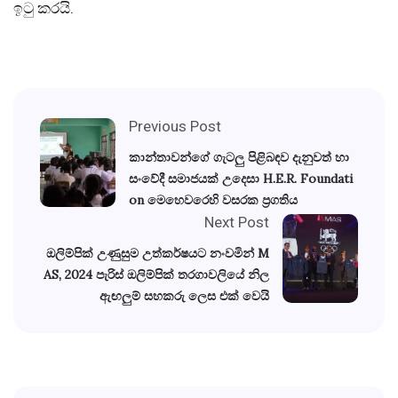
ඉටු කරයි.
Previous Post
කාන්තාවන්ගේ ගැටලු පිළිබඳව දැනුවත් හා
සංවේදී සමාජයක් උදෙසා H.E.R. Foundati
on මෙහෙවරෙහි වසරක ප්‍රගතිය
Next Post
ඔලිම්පික් උණුසුම උත්කර්ෂයට නංවමින් M
AS, 2024 පැරිස් ඔලිම්පික් තරගාවලියේ නිල
ඇඟලුම් සහකරු ලෙස එක් වෙයි