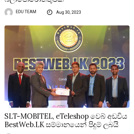
EDU TEAM
Aug 30, 2023
SLT-MOBITEL, eTeleshop වෙබ් අඩවිය
BestWeb.LK සම්මානයෙන් පිදුම් ලබයි