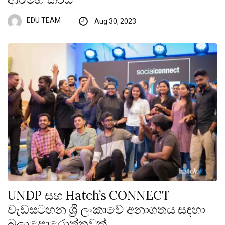
EDU TEAM
Aug 30, 2023
UNDP සහ Hatch’s CONNECT
වැඩසටහන ශ්‍රී ලංකාවේ අනාගතය සඳහා
බලාපොරොත්තුවක්