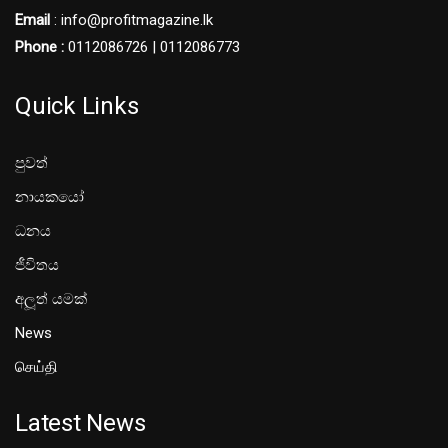
Email
: info@profitmagazine.lk
Phone :
0112086726 | 0112086773
Quick Links
පුවත්
නායකයෝ
ධනය
ජීවිතය
අලූත් යමක්
News
செய்தி
Latest News