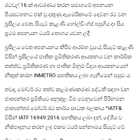
රටවල් 16 ක් ආවරණය කරන සමාගමේ අපනයන
පියසටහනට එක් වූ දකුණු ඇමෙරිකාවේ දෙවන රට වන
බ්‍රසීලය වෙත, සියැට් කැළණි හෝල්ඩිංග්ස් පසුගිය දා සිය
ප්‍රථම අපනයන ටයර් තොගය යවන ලදී.
බ්‍රසීලය වෙත අපනයනය කිරීම ආරම්භ වූයේ, සියැට් කැළණි
විසින් බ්‍රසීලයේ ජාතික ප්‍රමිතිකරණ ආයතනය වන කාර්මික
තත්ත්ව, ප්‍රමිතිකරණ හා ජාතික මිනුම් විද්‍යා ආයතනයෙන්
නිකුත් කරන INMETRO සහතිකය ලබා ගැනීමෙන් පසුව ය.
තවද, මෝටර් රථ තත්ව කළමණාකරණ පද්ධති සඳහා වන
ජාත්‍යන්තර ප්‍රමිතියට අනුකූල වීම වෙනුවෙන් පිරිනමන
ජාත්‍යන්තර මෝටර් රථ කාර්ය සාධක බලකාය ^IATF&
විසින් IATF 16949:2016 සහතිකය ලබා දුන්, දේශීය ව
නිෂ්පාදනය කරන ලද එකම ටයර් සන්නාමය සියැට් වේ.