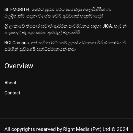
SLT-MOBITEL මෙරට ප්‍රථම වරට ඡායාරූප අලෙවිකිරීම හා
මිලදීගැනීම සඳහා විශේෂ වෙබ් අඩවියක් හදුන්වාදෙයි
ශ‍්‍රී ලංකාවේ තිරසාර සමාජ-ආර්ථික සංවර්ධනය සඳහා JICA, හැටන්
නැෂනල් බැංකුව සමඟ අත්වැල් බැඳගනියි
BCI Campus, අති නවීන මට්ටමේ උසස් අධ්‍යාපන විශිෂ්ටතාවයන්
සමගින් සුවිශේෂී සන්ධිස්ථානයක් කරා
Overview
About
Contact
All copyrights reserved by Right Media (Pvt) Ltd © 2024