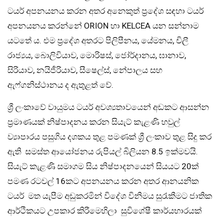
ටයර් අපනයනය කරන අතර අනෙකුත් ප්‍රදේශ සඳහා ටයර්
අපනයනය කරන්නේ ORION හා KELCEA යන සන්නාම
යටතේ ය. එම ප්‍රදේශ අතරට පිලිපීනය, යේමනය, චිලී
රාජ්‍යය, බොලිවියාව, මොරිෂස්, ජෝර්දානය, ඝානාව,
සිරියාව, නයිජීරියාව, සීෂෙල්ස්, නේපාලය සහ
ඇෆ්ගනිස්ථානය ද ඇතුළත් වේ.
ශ්‍රී ලංකාවේ වායුමය ටයර් අවශ්‍යතාවයෙන් අඩකට ආසන්න
ප්‍රමාණයක් නිෂ්පාදනය කරන සියැට් කැළණි හවුල්
ව්‍යාපාරය පසුගිය දශකය තුළ පමණක් ශ්‍රී ලංකාව තුළ සිදු කර
ඇති සමස්ත ආයෝජනය රුපියල් බිලියන 8.5 ඉක්මවයි.
සියැට් කැළණි සමාගම සිය නිෂ්පාදනයෙන් සියයට 20ක්
පමණ රටවල් 16කට අපනයනය කරන අතර ආනයනික
ටයර් මත යැපීම අඩුකරමින් විදේශ විනිමය සුරැකීමට ජාතික
ආර්ථිකයට උපකාර කිරීමෙහිලා සුවිශේෂී කාර්යභාරයක්