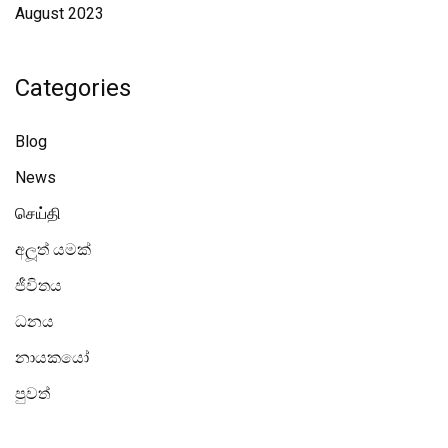
August 2023
Categories
Blog
News
செய்தி
අලූත් යමක්
ජීවිතය
ධනය
නායකයෝ
පුවත්