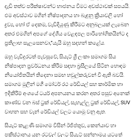
දැඩි තත්ව පරීක්ෂාවන්ට භාජනය වීමට අවස්ථාවක් සපයයි.
එම අවස්ථාව මගින් නිෂ්පාදනය හා බැඳුනු ක්‍රියාවලි හෝ
ද්‍රව්‍ය, හෝ ඒ දෙකම, වැඩිදියුණු කිරීමට අනුබලයක් ලැබෙන
අතර එමගින් අපගේ දේශීය වෙළඳපල පාරිභෝගිකයින්ට ද
ප්‍රතිලාභ සැලසෙනවා,”යැයි ඔහු සදහන් කළේය.
ඔහු වැඩිදුරටත් පැවසුවේ, සියැට් ශ්‍රී ලංකා සමාගම සිය
නිෂ්පාදන ප්‍රවර්ධනය කිරීම සඳහා බ්‍රසීලයේ සිටින හොඳම
නියෝජිතයින් තිදෙනා සමඟ හවුල්කරුවන් වී ඇති බවයි.
සමාගම මුලින් මගී මෝටර් රථ රේඩියල් සහ කාර්මික හා
ඉදිකිරීම් අංශයේ ටයර් අපනයනය කරන අතර පසුව අනෙක්
කාණ්ඩ වන බස් ට්‍රක් රේඩියල්, සැහැල්ලු ට්‍රක් රේඩියල්, SUV
වාහන සහ වෑන් රේඩියල් වලට යොමු වනු ඇත.
සියැට් කැළණි සමාගම විසින් ඊජිප්තුව, කෙන්යාව හා
පකිස්ථානය යන රටවල් වලට සියැට් සන්නාමය යටතේ