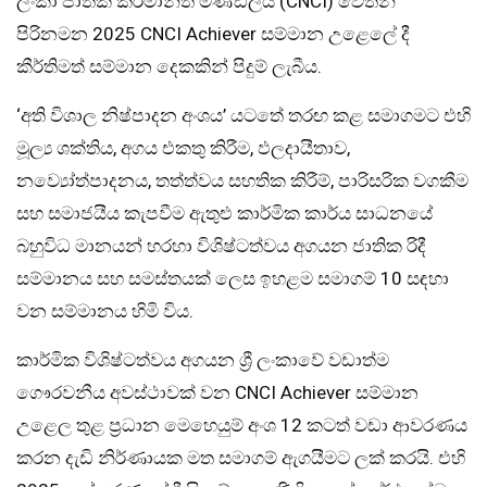
ලංකා ජාතික කර්මාන්ත මණ්ඩලය (CNCI) වෙතින්
පිරිනමන 2025 CNCI Achiever සම්මාන උළෙලේ දී
කීර්තිමත් සම්මාන දෙකකින් පිදුම් ලැබීය.
‘අති විශාල නිෂ්පාදන අංශය’ යටතේ තරඟ කළ සමාගමට එහි
මූල්‍ය ශක්තිය, අගය එකතු කිරීම, ඵලදායීතාව,
නව්‍යෝත්පාදනය, තත්ත්වය සහතික කිරීම්, පාරිසරික වගකීම
සහ සමාජයීය කැපවීම ඇතුළු කාර්මික කාර්ය සාධනයේ
බහුවිධ මානයන් හරහා විශිෂ්ටත්වය අගයන ජාතික රිදී
සම්මානය සහ සමස්තයක් ලෙස ඉහළම සමාගම් 10 සඳහා
වන සම්මානය හිමි විය.
කාර්මික විශිෂ්ටත්වය අගයන ශ්‍රී ලංකාවේ වඩාත්ම
ගෞරවනීය අවස්ථාවක් වන CNCI Achiever සම්මාන
උළෙල තුළ ප්‍රධාන මෙහෙයුම් අංශ 12 කටත් වඩා ආවරණය
කරන දැඩි නිර්ණායක මත සමාගම් ඇගයීමට ලක් කරයි. එහි