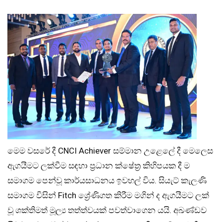
මෙම වසරේ දී CNCI Achiever සම්මාන උළෙලේ දී මෙලෙස
ඇගයීමට ලක්වීම සඳහා ප්‍රධාන ක්ෂේත්‍ර කිහිපයක දී ම
සමාගම පෙන්වූ කාර්යසාධනය ඉවහල් විය. සියැට් කැලණි
සමාගම විසින් Fitch ශ්‍රේණිගත කිරීම මගින් ද ඇගයීමට ලක්
වූ ශක්තිමත් මූල්‍ය තත්ත්වයක් පවත්වාගෙන යයි. අඛණ්ඩව