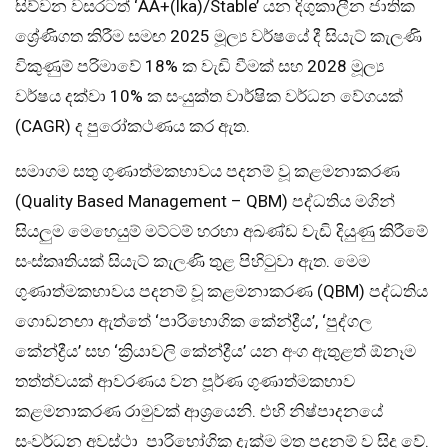
සිව්වන වසරටත් ‘AA+(lka)/Stable’ යන දිගුකාලීන ජාතික
ශ්‍රේණිගත කිරීම සමඟ 2025 මූල්‍ය වර්ෂයේ දී සියැට් කැලණි
විකුණුම් පරිමාවේ 18% ක වැඩි වීමක් සහ 2028 මූල්‍ය
වර්ෂය දක්වා 10% ක සංයුක්ත වාර්ෂික වර්ධන වේගයක්
(CAGR) ද පුරෝකථණය කර ඇත.
සමාගම සතු ගුණාත්මකභාවය පදනම් වූ කළමනාකරණ
(Quality Based Management – QBM) පද්ධතිය මගින්
සියලුම මෙහෙයුම් මට්ටම් හරහා අඛණ්ඩ වැඩි දියුණු කිරීමේ
සංස්කෘතියක් සියැට් කැලණි තුළ පිහිටුවා ඇත. මෙම
ගුණාත්මකභාවය පදනම් වූ කළමනාකරණ (QBM) පද්ධතිය
ගොඩනඟා ඇත්තේ ‘පාරිභොගික කේන්ද්‍රීය’, ‘පුද්ගල
කේන්ද්‍රීය’ සහ ‘ක්‍රියාවලි කේන්ද්‍රීය’ යන අංග ඇතුළත් ඕනෑම
තත්ත්වයක් ආවරණය වන පූර්ණ ගුණාත්මකභාව
කළමනාකරණ රාමුවක් ආශ්‍රයෙනි. එහි නිෂ්පාදනයේ
සංවර්ධන අවස්ථා පාරිභෝගික දැක්ම මත පදනම් ව සිදු වේ.