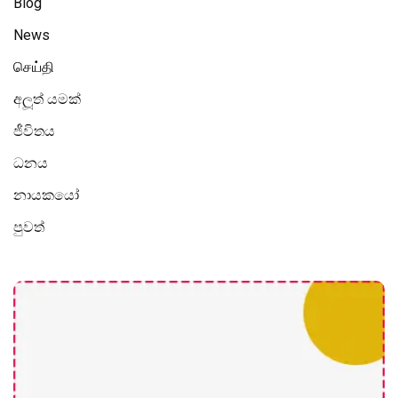
Blog
News
செய்தி
අලූත් යමක්
ජීවිතය
ධනය
නායකයෝ
පුවත්