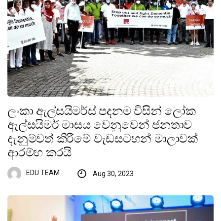
ලංකා ඇල්සයිමර්ස් පදනම විසින් ලෝක
ඇල්සයිමර් මාසය වෙනුවෙන් ජනතාව
දැනුම්වත් කිරීමේ වැඩසටහන් මාලාවක්
ආරම්භ කරයි
EDU TEAM
Aug 30, 2023