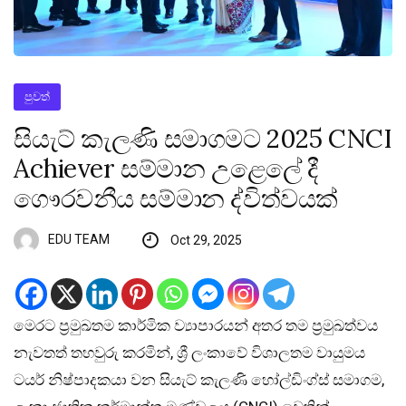
පුවත්
සියැට් කැලණි සමාගමට 2025 CNCI
Achiever සම්මාන උළෙලේ දී
ගෞරවනීය සම්මාන ද්විත්වයක්
EDU TEAM
Oct 29, 2025
මෙරට ප්‍රමුඛතම කාර්මික ව්‍යාපාරයන් අතර තම ප්‍රමුඛත්වය
නැවතත් තහවුරු කරමින්, ශ්‍රී ලංකාවේ විශාලතම වායුමය
ටයර් නිෂ්පාදකයා වන සියැට් කැලණි හෝල්ඩිංග්ස් සමාගම,