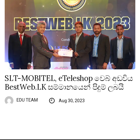
SLT-MOBITEL, eTeleshop වෙබ් අඩවිය
BestWeb.LK සම්මානයෙන් පිදුම් ලබයි
EDU TEAM
Aug 30, 2023