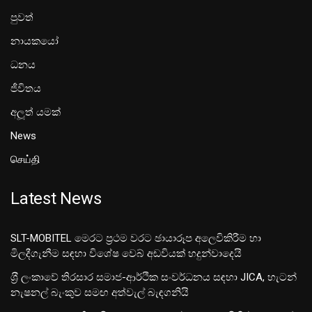
පුවත්
නායකයෝ
ධනය
ජීවිතය
අලූත් යමක්
News
செய்தி
Latest News
SLT-MOBITEL මෙරට ප්‍රථම වරට ඡායාරූප අලෙවිකිරීම හා
මිලදීගැනීම සඳහා විශේෂ වෙබ් අඩවියක් හදුන්වාදෙයි
ශ‍්‍රී ලංකාවේ තිරසාර සමාජ-ආර්ථික සංවර්ධනය සඳහා JICA, හැටන්
නැෂනල් බැංකුව සමඟ අත්වැල් බැඳගනියි