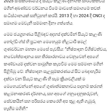
2025 සංස්කරණයේ දී සියැට් කැලණි දිනාගත් සාර්ථකත්වය
මගින් අඛණ්ඩව වර්ධනය වීමේ මාවතේ සමාගමේ තවත්
සංධිස්ථානයක් සනිටුහන් කරයි. 2013 දී හා 2024 දී CNCI ද
සමාගම මෙවැනි සම්මාන දිනා ගත්තේය.
මෙම ජයග්‍රහණය පිළිබඳව අදහස් දක්වමින් සියැට් කැලණි
හෝල්ඩිංග්ස් හි ප්‍රධාන මෙහෙයුම් නිළධාරී ෂමල්
ගුණවර්ධන මහතා මෙසේ පැවසීය: “නිෂ්පාදන විශිෂ්ටත්වය,
නව්‍යෝත්පාදනය සහ තිරසාරභාවය වෙනුවෙන් අපගේ
කණ්ඩායම් දක්වන සාමූහික කැපවීම මෙම සම්මාන මගින්
පිළිබිඹු වේ. නිෂ්පාදන සැලසුම්කරණයේ සිට බෙදාහැරීම
දක්වා වන සියැට් කැලණි හි සෑම ක්‍රියාවලියක් ම
මෙහෙයවන්නේ අපගේ ගුණාත්මකභාවය පදනම් කරගත්
කළමනාකරණ දර්ශනය, සහ අපගේ ගනුදෙනුකරුවන්,
සේවකයින් සහ පරිසරය කෙරෙහි අප තුළ ඇති ගැඹුරු
හැඟීම මගිනි.”