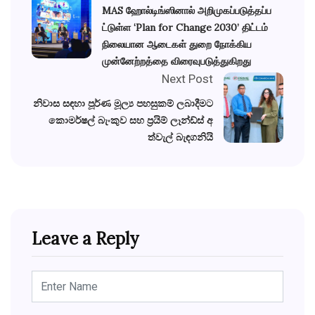
MAS ஹோல்டிங்ஸினால் அறிமுகப்படுத்தப்ப
ட்டுள்ள ‘Plan for Change 2030’ திட்டம்
நிலையான ஆடைகள் துறை நோக்கிய
முன்னேற்றத்தை விரைவுபடுத்துகிறது
Next Post
නිවාස සඳහා පූර්ණ මූල්‍ය පහසුකම් ලබාදීමට
කොමර්ෂල් බැංකුව සහ ප්‍රයිම් ලෑන්ඩ්ස් අ
ත්වැල් බැඳගනියි
Leave a Reply