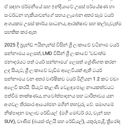
ඒ සඳහා ජර්මනියේ සහ ඉන්දියාවේ උසස් පර්යේෂණ හා
සංවර්ධන හැකියාවන්ගේ සහය ලැබෙන අතර සෑම ටයර්
අංශයකම උසස් කාර්ය සාධනය, ආරක්ෂාව සහ කල්පැවැත්ම
සහතික කර ඇත.
2025 දී බ්‍රෑන්ඩ් ෆයිනෑන්ස් විසින් ශ්‍රී ලංකාවේ වටිනාම ටයර්
සන්නාමය ලෙසත්, LMD විසින් ශ්‍රී ලංකාවේ ‘වඩාත්ම
ජනාදරයට පත් ටයර් සන්නාමය’ ලෙසත් ශ්‍රේණිගත කරන
ලද සියැට්, ශ්‍රී ලංකාවේ වැඩිම අලෙවියක් ඇති ටයර්
සන්නාමය වන අතර වාර්ෂිකව ටයර් මිලියන 1.2 කට වඩා
අලෙවි කරයි. සියැට් කැලණි වෙළඳපොළ නායකත්වයට
පත්වීම තාක්ෂණය, නවෝත්පාදනය සහ ධාරිතාවය යන
අංශවල තිරසාර ආයෝජන මගින් තහවුරු වේ. සමාගමේ
නිෂ්පාදන මාලාව රේඩියල් (මගී මෝටර් රථ, වෑන් සහ
SUV), වාණිජ (බයස්-ප්ලයි සහ රේඩියල්), යතුරුපැදි, ත්‍රිරෝද