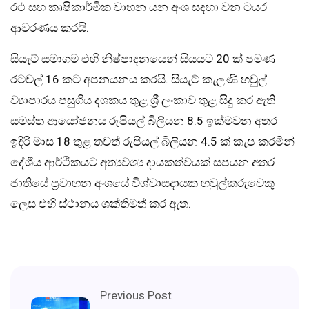
රථ සහ කෘෂිකාර්මික වාහන යන අංශ සඳහා වන ටයර
ආවරණය කරයි.
සියැට් සමාගම එහි නිෂ්පාදනයෙන් සියයට 20 ක් පමණ
රටවල් 16 කට අපනයනය කරයි. සියැට් කැලණි හවුල්
ව්‍යාපාරය පසුගිය දශකය තුළ ශ්‍රී ලංකාව තුළ සිදු කර ඇති
සමස්ත ආයෝජනය රුපියල් බිලියන 8.5 ඉක්මවන අතර
ඉදිරි මාස 18 තුළ තවත් රුපියල් බිලියන 4.5 ක් කැප කරමින්
දේශීය ආර්ථිකයට අත්‍යවශ්‍ය දායකත්වයක් සපයන අතර
ජාතියේ ප්‍රවාහන අංශයේ විශ්වාසදායක හවුල්කරුවෙකු
ලෙස එහි ස්ථානය ශක්තිමත් කර ඇත.
Previous Post