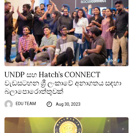
UNDP සහ Hatch’s CONNECT
වැඩසටහන ශ්‍රී ලංකාවේ අනාගතය සඳහා
බලාපොරොත්තුවක්
EDU TEAM
Aug 30, 2023