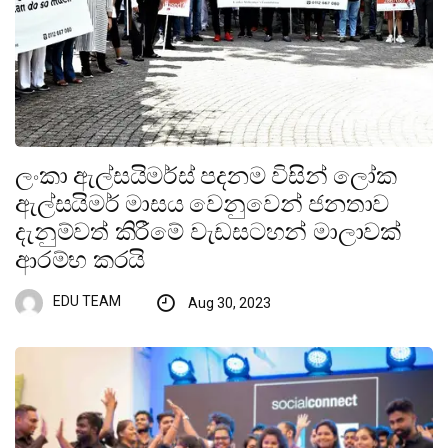
ලංකා ඇල්සයිමර්ස් පදනම විසින් ලෝක
ඇල්සයිමර් මාසය වෙනුවෙන් ජනතාව
දැනුම්වත් කිරීමේ වැඩසටහන් මාලාවක්
ආරම්භ කරයි
EDU TEAM
Aug 30, 2023