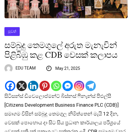
පුවත්
සම්බුදු තෙමගුලේ අරුත මැනැවින්
පිළිබිඹු කළ CDB වෙසක් කලාපය
EDU TEAM
May 21, 2025
සිටිසන්ස් ඩිවෙලොප්මන්ට් බිස්නස් ෆිනෑන්ස් පීඑල්සී
[Citizens Development Business Finance PLC (CDB)]
සමාගම විසින් සම්බුදු තෙමගුල නිමිත්තෙන් මැයි 12 දින,
වෙසක් පොහොය දා සිට සිය ප්‍රධාන කාර්යාලය පරිශ්‍රයේ
වෙසක් සතියක් ප්‍රකාශයට පත්කරන ලදි. CDB සමාගම වසර