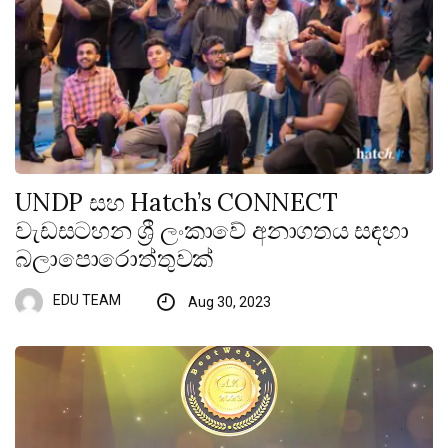
UNDP සහ Hatch’s CONNECT
වැඩසටහන ශ්‍රී ලංකාවේ අනාගතය සඳහා
බලාපොරොත්තුවක්
EDU TEAM
Aug 30, 2023