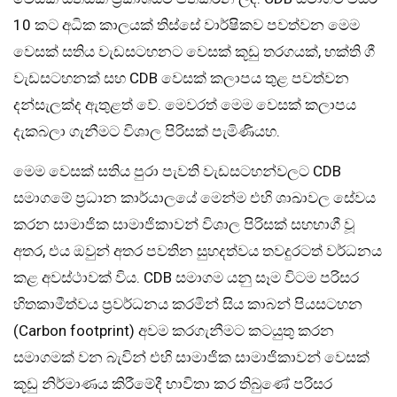
10 කට අධික කාලයක් තිස්සේ වාර්ෂිකව පවත්වන මෙම
වෙසක් සතිය වැඩසටහනට වෙසක් කූඩු තරගයක්, භක්ති ගී
වැඩසටහනක් සහ CDB වෙසක් කලාපය තුළ පවත්වන
දන්සැලක්ද ඇතුළත් වේ. මෙවරත් මෙම වෙසක් කලාපය
දැකබලා ගැනීමට විශාල පිරිසක් පැමිණියහ.
මෙම වෙසක් සතිය පුරා පැවති වැඩසටහන්වලට CDB
සමාගමේ ප්‍රධාන කාර්යාලයේ මෙන්ම එහි ශාඛාවල සේවය
කරන සාමාජික සාමාජිකාවන් විශාල පිරිසක් සහභාගී වූ
අතර, එය ඔවුන් අතර පවතින සුහදත්වය තවදුරටත් වර්ධනය
කළ අවස්ථාවක් විය. CDB සමාගම යනු සෑම විටම පරිසර
හිතකාමීත්වය ප්‍රවර්ධනය කරමින් සිය කාබන් පියසටහන
(Carbon footprint) අවම කරගැනීමට කටයුතු කරන
සමාගමක් වන බැවින් එහි සාමාජික සාමාජිකාවන් වෙසක්
කූඩු නිර්මාණය කිරීමේදී භාවිතා කර තිබුණේ පරිසර