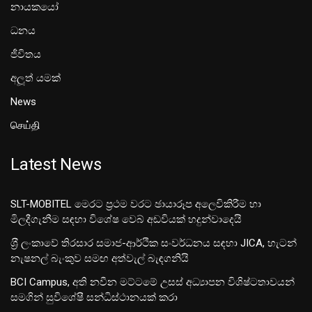
නායකයෝ
ධනය
ජීවිතය
අලූත් යමක්
News
செய்தி
Latest News
SLT-MOBITEL මෙරට ප්‍රථම වරට ඡායාරූප අලෙවිකිරීම හා
මිලදීගැනීම සඳහා විශේෂ වෙබ් අඩවියක් හදුන්වාදෙයි
ශ‍්‍රී ලංකාවේ තිරසාර සමාජ-ආර්ථික සංවර්ධනය සඳහා JICA, හැටන්
නැෂනල් බැංකුව සමඟ අත්වැල් බැඳගනියි
BCI Campus, අති නවීන මට්ටමේ උසස් අධ්‍යාපන විශිෂ්ටතාවයන්
සමගින් සුවිශේෂී සන්ධිස්ථානයක් කරා