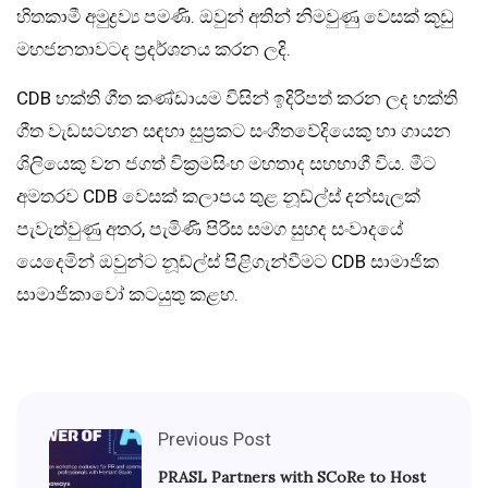
හිතකාමී අමුද්‍රව්‍ය පමණි. ඔවුන් අතින් නිමවුණු වෙසක් කූඩු
මහජනතාවටද ප්‍රදර්ශනය කරන ලදි.
CDB භක්ති ගීත කණ්ඩායම විසින් ඉදිරිපත් කරන ලද භක්ති
ගීත වැඩසටහන සඳහා සුප්‍රකට සංගීතවේදියෙකු හා ගායන
ශිලියෙකු වන ජගත් වික්‍රමසිංහ මහතාද සහභාගී විය. මීට
අමතරව CDB වෙසක් කලාපය තුළ නූඩ්ල්ස් දන්සැලක්
පැවැත්වුණු අතර, පැමිණි පිරිස සමග සුහද සංවාදයේ
යෙදෙමින් ඔවුන්ට නූඩ්ල්ස් පිළිගැන්වීමට CDB සාමාජික
සාමාජිකාවෝ කටයුතු කළහ.
Previous Post
PRASL Partners with SCoRe to Host