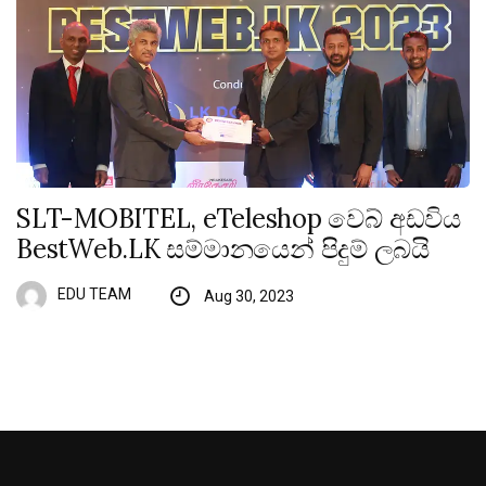
SLT-MOBITEL, eTeleshop වෙබ් අඩවිය
BestWeb.LK සම්මානයෙන් පිදුම් ලබයි
EDU TEAM
Aug 30, 2023