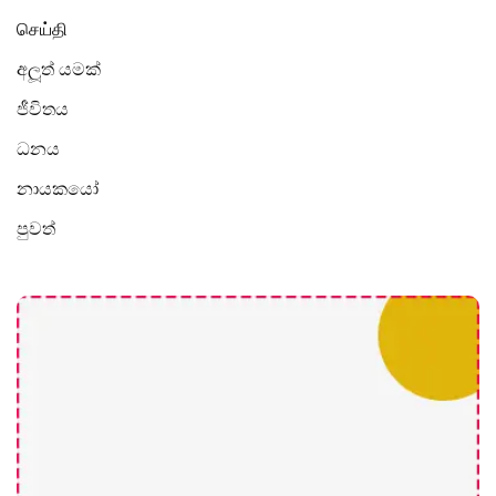
செய்தி
අලූත් යමක්
ජීවිතය
ධනය
නායකයෝ
පුවත්