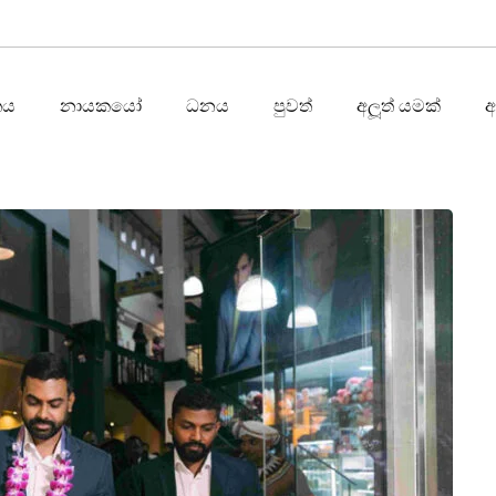
තය
නායකයෝ
ධනය
පුවත්
අලූත් යමක්