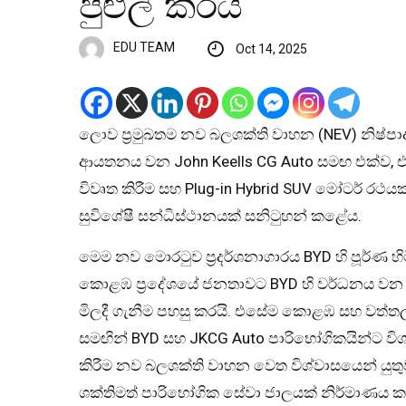
පුළුල් කරයි
EDU TEAM
Oct 14, 2025
ලොව ප්‍රමුඛතම නව බලශක්ති වාහන (NEV) නිෂ්
ආයතනය වන John Keells CG Auto සමඟ එක්ව, එක
විවෘත කිරීම සහ Plug-in Hybrid SUV මෝටර් රථය
සුවිශේෂී සන්ධිස්ථානයක් සනිටුහන් කළේය.
මෙම නව මොරටුව ප්‍රදර්ශනාගාරය BYD හි පූර්ණ හි
කොළඹ ප්‍රදේශයේ ජනතාවට BYD හි වර්ධනය වන 
මිලදී ගැනීම පහසු කරයි. එසේම කොළඹ සහ වත්තල ප
සමඟින් BYD සහ JKCG Auto පාරිභෝගිකයින්ට වි
කිරීම නව බලශක්ති වාහන වෙත විශ්වාසයෙන් යුතු
ශක්තිමත් පාරිභෝගික සේවා ජාලයක් නිර්මාණය කරම