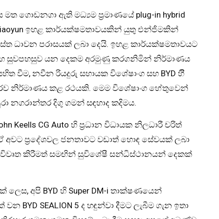
 මත ගොඩනගා ඇති මධ්‍යම ප්‍රමාණයේ plug-in hybrid
Xiaoyun ඉහළ කාර්යක්ෂමතාවයකින් යුතු එන්ජිමකින්
සමස්ත ධාවන පරාසයක් ලබා දෙයි. ඉහළ කාර්යක්ෂමතාවයට
සහ සුවපහසුව යන දෙකම අරමුණු කරගනිමින් නිර්මාණය
ත වීම, නවීන රියදුරු සහායක විශේෂාංග සහ BYD හිි
ාරව නිර්මාණය කළ රථයකි. මෙම විශේෂාංග හේතුවෙන්
ුරා නගරාන්තර දිගු ගමන් සඳහාද කදිමය.
hn Keells CG Auto හි ප්‍රධාන විධායක නිලධාරී චරිත්
ඒ අවට ප්‍රදේශවල ජනතාවට වඩාත් හොඳ සේවයක් ලබා
ිවෘත කිරීමත් සමඟින් සුවිශේෂී සන්ධිස්ථානයන් දෙකක්
ක් ලෙස, අපි BYD හි Super DM-i තාක්ෂණයෙන්
් වන BYD SEALION 5 ද හඳුන්වා දීමට ලැබීම ගැන ඉතා