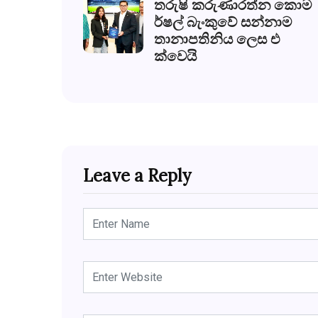
තරුෂි කරුණාරත්න කොම
ර්ෂල් බැංකුවේ සන්නාම
තානාපතිනිය ලෙස එ
ක්වෙයි
Leave a Reply