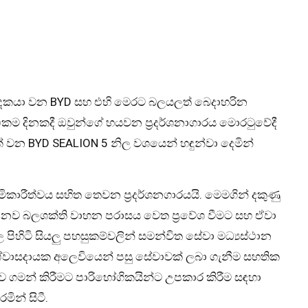
පාදකයා වන BYD සහ එහි මෙරට බලයලත් බෙදාහරින
ම දිනකදී ඔවුන්ගේ හයවන ප්‍රදර්ශනාගාරය මොරටුවේදී
ක් වන BYD SEALION 5 නිල වශයෙන් හඳුන්වා දෙමින්
මිකාරීත්වය සහිත තෙවන ප්‍රදර්ශනගාරයයි. මෙමගින් දකුණු
නව බලශක්ති වාහන පරාසය වෙත ප්‍රවේශ වීමට සහ ඒවා
ිහිටි සියලු පහසුකම්වලින් සමන්විත සේවා මධ්‍යස්ථාන
ශ්වාසදායක අලෙවියෙන් පසු සේවාවක් ලබා ගැනීම සහතික
ව ගමන් කිරීමට පාරිභෝගිකයින්ට උපකාර කිරීම සඳහා
ින් සිටී.