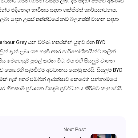
ව තුළ තිරසාර ගමනාගමන විසඳුම් ලබා දීම සඳහා අපගේ අඛණ්ඩ
න්ට එදිනෙදා භාවිතය සඳහා ශක්තිමත් කාර්යසාධනය,
් ලබා දෙන උසස් තත්ත්වයේ නව බලශක්ති වාහන සඳහා
 Harbour Grey යන වර්ණ හතරකින් යුතුව එන BYD
රවලින් දැන් ලබා ගත හැකි අතර පාරිභෝගිකයින්ට කලින්
ය මෙහෙයුම් පුළුල් කරන විට, එය එහි සියලුම වාහන
කෙරෙහි සැමවිටම අවධානය යොමු කරයි. සියලුම BYD
ිරීමක් ඇති අතර එමගින් ආරක්ෂාව කෙරෙහි සන්නාමයේ
 හිතකාමී ප්‍රවාහන විසඳුම් ප්‍රවර්ධනය කිරීමට කැපවෙයි.
Next Post