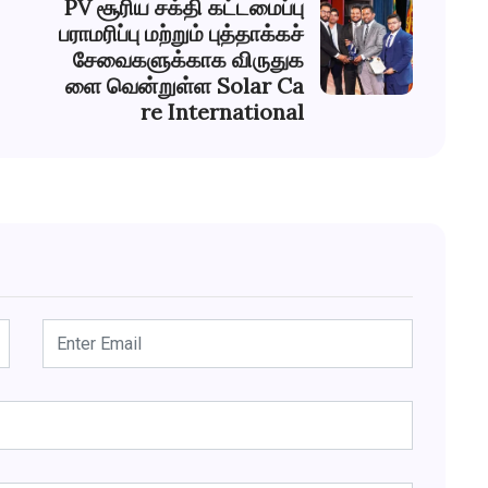
PV சூரிய சக்தி கட்டமைப்பு
பராமரிப்பு மற்றும் புத்தாக்கச்
சேவைகளுக்காக விருதுக
ளை வென்றுள்ள Solar Ca
re International