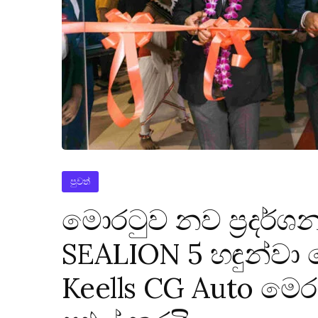
පුවත්
මොරටුව නව ප්‍රදර්
SEALION 5 හඳුන්වා 
Keells CG Auto මෙර