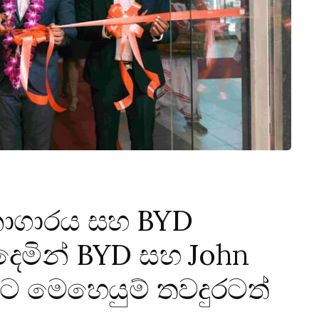
ශනාගාරය සහ BYD
දෙමින් BYD සහ John
ට මෙහෙයුම් තවදුරටත්