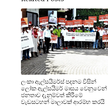
ලංකා ඇල්සයිමර්ස් පදනම විසින්
ලෝක ඇල්සයිමර් මාසය වෙනුවෙන්
ජනතාව දැනුම්වත් කිරීමේ
වැඩසටහන් මාලාවක් ආරම්භ කරයි