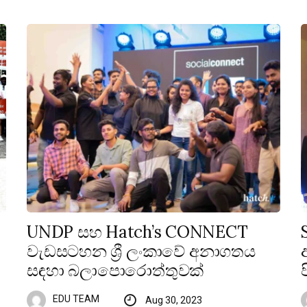
UNDP සහ Hatch’s CONNECT
වැඩසටහන ශ්‍රී ලංකාවේ අනාගතය
සඳහා බලාපොරොත්තුවක්
EDU TEAM
Aug 30, 2023