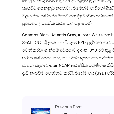
සතුටුයි. තවද මෙම හඳුන්වා දීම තුළින් ශ්‍රී ලංකා
කැපවීම පෙන්නුම් කරනවා. එමෙන්ම පාරිභෝගිකයි
බලශක්ති කාර්යක්ෂමතාව සහ දිගු ධාවන පරාසයක
ප්‍රවේශය ද සහතික කරනවා.” යනුවෙනි.
Cosmos Black, Atlantis Gray, Aurora White සහ
SEALION 5 ශ්‍රී ලංකාවේ සියලුම BYD ප්‍රදර්ශනාගා
වෙන්කරවා ගැනීමේ අවස්ථාව ද ඇත. BYD රට තුළ සි
හරහා කාර්යසාධනය, නවෝත්පාදනය සහ ආරක්ෂාව 
වාහන සඳහා 5-star NCAP ආරක්ෂිත ශ්‍රේණිගත ක
දැඩි කැපවීම පෙන්නුම් කරයි. එසේම එය (BYD) පරිසර
Previous Post