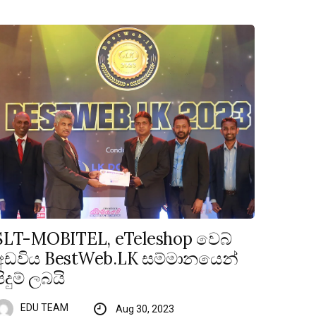
SLT-MOBITEL, eTeleshop වෙබ්
අඩවිය BestWeb.LK සම්මානයෙන්
පිදුම් ලබයි
EDU TEAM
Aug 30, 2023