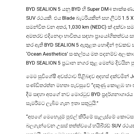
BYD SEALION 5 යනු BYD හි Super DM-i තාක්ෂණය
SUV රථයකි. එය Blade බැටරියකින් සහ ලීටර් 1.5 
සමන්විත වන අතර, 1,030 km (NEDC) ක් දක්වා 
අමතරව එදිනෙදා භාවිතය සඳහා ප්‍රායෝගිකත්වය 
කර ඇති BYD SEALION 5 ඇතුළත හොඳින් ඉඩකඩ සහි
‘Ocean Aesthetics’ සංකල්පය මත පදනම්ව අලංක
BYD SEALION 5 ප්‍රධාන නගර තුළ මෙන්ම දිවයින ප
මෙම සුවිශේෂී අවස්ථාව පිළිබඳව අදහස් දක්වමින් Jo
පණ්ඩිතරත්න මහතා පැවසුවේ “දකුණු කොළඹ හා 
දීම සඳහා අපගේ නව මොරටුව BYD ප්‍රදර්ශනාගාරය ව
සැමරීමට ලැබීම ගැන ඉතා සතුටුයි.”
“අපගේ මෙහෙයුම් පුළුල් කිරීමේ සැලැස්මේ කොටස
බලගැන්වෙන උසස් තත්ත්වයේ හයිබි්‍රඩ් SUV රථයක