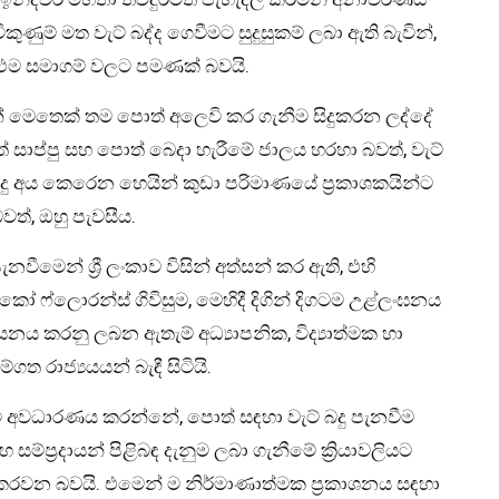
ණුම් මත වැට් බද්ද ගෙවීමට සුදුසුකම් ලබා ඇති බැවින්,
 එම සමාගම් වලට පමණක් බවයි.
ින් මෙතෙක් තම පොත් අලෙවි කර ගැනීම සිදුකරන ලද්දේ
සාප්පු සහ පොත් බෙදා හැරීමේ ජාලය හරහා බවත්, වැට්
බදු අය කෙරෙන හෙයින් කුඩා පරිමාණයේ ප්‍රකාශකයින්ට
ත්, ඔහු පැවසීය.
මෙන් ශ්‍රී ලංකාව විසින් අත්සන් කර ඇති, එහි
ස්කෝ ෆ්ලොරන්ස් ගිවිසුම, මෙහිදී දිගින් දිගටම උළ්ලංඝනය
නය කරනු ලබන ඇතැම් අධ්‍යාපනික, විද්‍යාත්මක හා
්ගත රාජ්‍යයයන් බැඳී සිටියි.
ී අවධාරණය කරන්නේ, පොත් සඳහා වැට් බදු පැනවීම
හ සම්ප්‍රදායන් පිළිබඳ දැනුම ලබා ගැනීමේ ක්‍රියාවලියට
කරවන බවයි. එමෙන් ම නිර්මාණාත්මක ප්‍රකාශනය සඳහා