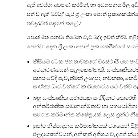
ඇති අවස්ථා අඩපණ කරමින්, හා අධ්‍යාපනය මිල අධි
පත් වී ඇති බවයි,” යැයි ශ්‍රී ලංකා පොත් ප්‍රකාශක
තවදුරටත් සඳහන් කළේය.
පොත් මත පනවා තිබෙන වැට් බද්ද ඉවත් කිරීම තුළ
පෙන්වා දෙන ශ්‍රී ලංකා පොත් ප්‍රකාශකයින්ගේ සංගම
කිසියම් රටක ජනතාවකගේ චිරස්ථායී යහ පැව
අවධාරණයෙන් සැලකෙන්නකි. සංස්කෘතිකවත්
සහසංවේදී පැවැත්මක් උදෙසා, නවකතා, කෙටිකත
සාහිත්‍ය ධාරාවන්ගේ කාර්යභාරය යථාවත්ව පැ
බහු සංස්කෘතික සමාජයක සංහිඳියාව කෙරෙහි
අන්තර්ජාතික සමානාත්මතාව හා සහයෝගිතාව 
සහගත කර්මාන්ත ක්ෂේත්‍රයක් ලෙස ග්‍රන්ථ නි
ග්‍රන්ථ නිෂ්පාදනය කර්මාන්තයක් වශයෙන් ප
ඵලදායකත්වයන්, අනිකුත් අතිශය වැදගත් ක්ෂේ