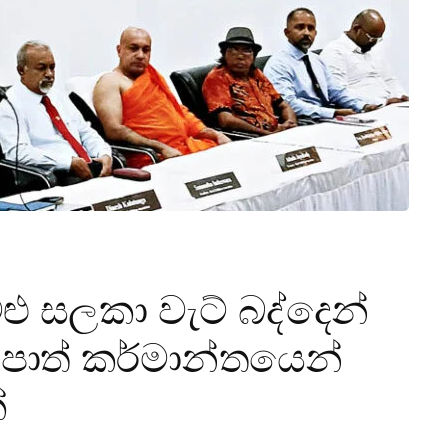
ු සලකා වැට් බද්දෙන්
පොත් කර්මාන්තයෙන්
්