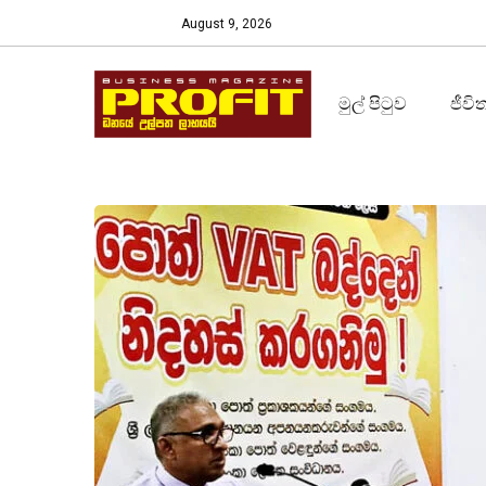
August 9, 2026
මුල් පිටුව
ජීවි