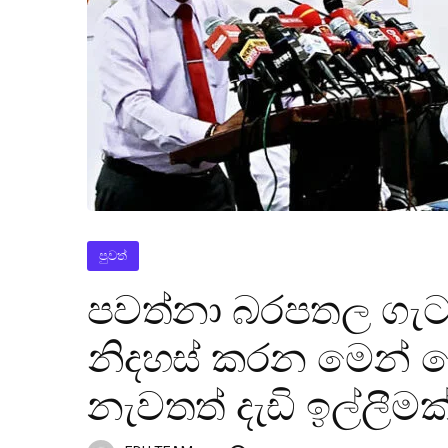
පුවත්
පවත්නා බරපතල ගැටළ
නිදහස් කරන මෙන් 
නැවතත් දැඩි ඉල්ලීමක