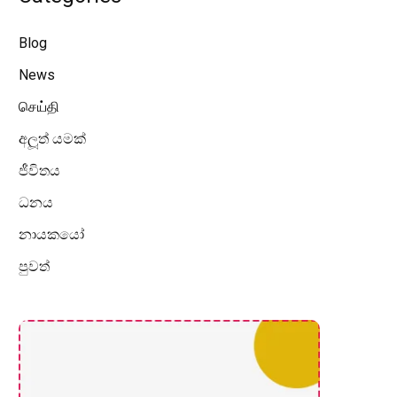
Blog
News
செய்தி
අලූත් යමක්
ජීවිතය
ධනය
නායකයෝ
පුවත්