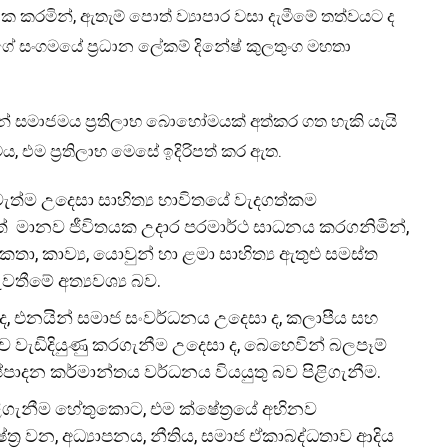
ක කරමින්, ඇතැම් පොත් ව්‍යාපාර වසා දැමීමේ තත්වයට ද
යින්ගේ සංගමයේ ප්‍රධාන ලේකම් දිනේෂ් කුලතුංග මහතා
ින් සමාජමය ප්‍රතිලාභ බොහෝමයක් අත්කර ගත හැකි යැයි
ය, එම ප්‍රතිලාභ මෙසේ ඉදිරිපත් කර ඇත.
ැත්ම උදෙසා සාහිත්‍ය භාවිතයේ වැදගත්කම
 මානව ජීවිතයක උදාර පරමාර්ථ සාධනය කරගනිමින්,
ා, කාව්‍ය, යොවුන් හා ළමා සාහිත්‍ය ඇතුළු සමස්ත
වතීමේ අත්‍යවශ්‍ය බව.
 ද, එනයින් සමාජ සංවර්ධනය උදෙසා ද, කලාපීය සහ
වැඩිදියුණු කරගැනීම උදෙසා ද, බෙහෙවින් බලපෑම්
ෂ්පාදන කර්මාන්තය වර්ධනය වියයුතු බව පිළිගැනීම.
ිළිගැනීම හේතුකොට, එම ක්ෂේත්‍රයේ අභිනව
ත්‍ර වන, අධ්‍යාපනය, නීතිය, සමාජ ඒකාබද්ධතාව ආදිය