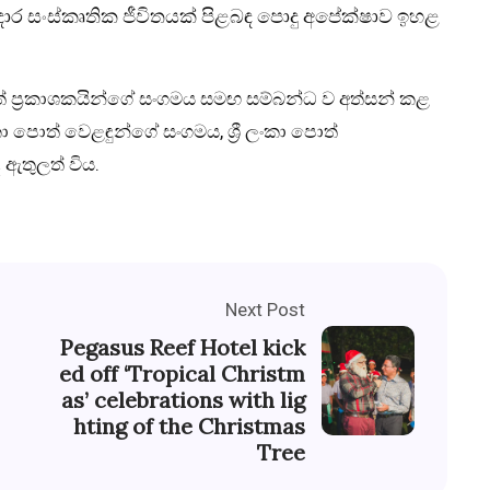
ර සංස්කෘතික ජීවිතයක් පිළබඳ පොදු අපේක්ෂාව ඉහළ
් ප්‍රකාශකයින්ගේ සංගමය සමඟ සම්බන්ධ ව අත්සන් කළ
ා පොත් වෙළඳුන්ගේ සංගමය, ශ්‍රී ලංකා පොත්
තුලත් විය.
Next Post
Pegasus Reef Hotel kick
ed off ‘Tropical Christm
as’ celebrations with lig
hting of the Christmas
Tree