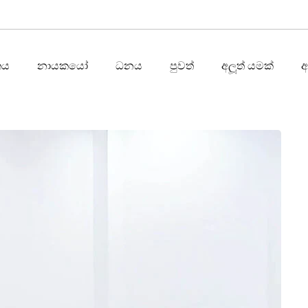
තය
නායකයෝ
ධනය
පුවත්
අලූත් යමක්