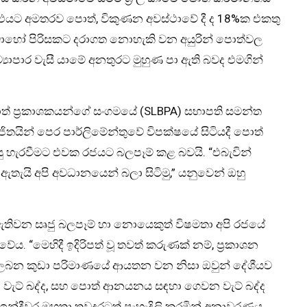
. එයට අමතරව පොත්, විකුණන අවස්ථාවේ දී ද 18%ක එකතු
බොහෝ පිරිසකට දරාගත නොහැකි වන අයුරින් පොත්වල
්‍යාපාර වැසී යාමේ අනතුරට මුහුණ පා ඇති බවද එමගින්
ංකා පොත් ප්‍රකාශකයන්ගේ සංගමයේ (SLBPA) සභාපති සමන්ත
තයින් පෙර පාර්ලිමේන්තුවේ විපක්ෂයේ සිටියදී පොත්
ු හැරවීමට එවක රජයට බලපෑම් කළ බවයි. “එබැවින්
ඇතැයි අපි අවධානයෙන් බලා සිටිමු,” යනුවෙන් ඔහු
 ඇතිවන සෘජු බලපෑම් හා නොයෙකුත් විෂමතා අපි රජයේ
. “මෙහිදී ඉදිරිපත් වූ තවත් කරුණක් නම්, ප්‍රකාශන
 නොලබන කුඩා පරිමාණයේ ආයතන වන නිසා ඔවුන් දේශීයව
වැට් බද්ද, සහ පොත් ආනයනය සඳහා ගෙවන වැට් බද්ද
ඉන්දීවර මහතා තවදුරටත් පැහැදිලි කරමින් අනාවරණය