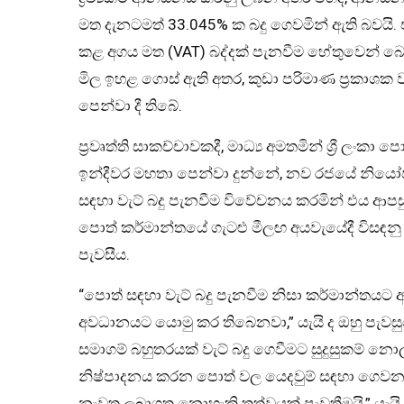
මත දැනටමත් 33.045% ක බදු ගෙවමින් ඇති බවයි
කළ අගය මත (VAT) බද්දක් පැනවීම හේතුවෙන් 
මිල ඉහළ ගොස් ඇති අතර, කුඩා පරිමාණ ප්‍රකාශක ව
පෙන්වා දී තිබේ.
ප්‍රවෘත්ති සාකච්චාවකදී, මාධ්‍ය අමතමින් ශ්‍රී ල
ඉන්දීවර මහතා පෙන්වා දුන්නේ, නව රජයේ නියෝජි
සඳහා වැට් බදු පැනවීම විවේචනය කරමින් එය ආපස
පොත් කර්මාන්තයේ ගැටළු මීලඟ අයවැයේදී විසඳනු 
පැවසීය.
“පොත් සඳහා වැට් බදු පැනවීම නිසා කර්මාන්තයට
අවධානයට යොමු කර තිබෙනවා,” යැයි ද ඔහු පැවසුවේය
සමාගම් බහුතරයක් වැට් බදු ගෙවීමට සුදුසුකම්
නිෂ්පාදනය කරන පොත් වල යෙදවුම් සඳහා ගෙවන 
නැවත ලබාගත නොහැකි තත්වයක් පැවතීමයි,” යැයි 