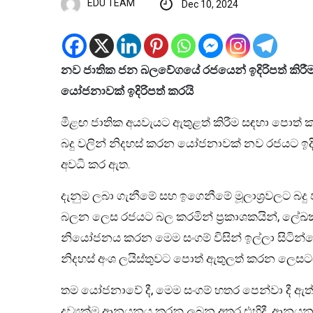
EDU TEAM
Dec 10, 2024
නව ජාතික ජන බලවේගයේ රජයෙන් ඉදිරිපත් කිරීමට
යෝජනාවක් ඉදිරිපත් කරයි
මීළඟ ජාතික අයවැයට ඇතුළත් කිරීම සඳහා පොත් 
බදු වලින් නිදහස් කරන යෝජනාවක් නව රජයට ඉදිර
අවධි කර ඇත.
දැනුම ලබා ගැනීමේ සහ ඉගෙනීමේ මූලාශ්‍රවලට බදු 
බලන ලෙස රජයට බල කරමින් ප්‍රකාශකයින්, ල
නියෝජනය කරන මෙම සංගම් විසින් ඉල්ලා සිටින්නේ,
නිදහස් අංශ ලයිස්තුවට පොත් ඇතුලත් කරන ලෙසට
තම යෝජනාවේ දී, මෙම සංගම් හතර පෙන්වා දී ඇත්තේ,
ද්‍රව්‍යක්ම ආනයනය කරනු ලබන අතර එහිදී, ආනයන