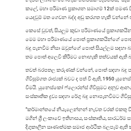
කලේ, මහා පරිමාණ ප්‍රකාශන සමාගම් 12ක් පමණ විකු
යෙදවුම් මත ගෙවන බද්ද අඩු කරගත හැකි වන්නේ
කෙසේ වුවත්, සියලුම කුඩා පරිමාණයේ ප්‍රකාශකය
මෙම මහා පරිමාණයේ පොත් ප්‍රකාශකයින්ගේ පොත් 
බදු පැනවීම නිසා ඔවුන්ගේ පොත් සියල්ලම සඳහා 
තම පොත් අලෙවි කිරීමට නොහැකි තත්වයක් ඇති බව
තවත් බරපතල කරුණක් වන්නේ, පොත් සඳහා බදු පැනවී
ගිවිසුම්ගත රාජ්‍යක් බවට ද පත් වී ඇති, 1950 යුනෙ
වීමයි. යුනෙස්කෝ ෆ්ලොරන්ස් ගිවිසුමට අනුව ආනය
සංස්කෘතික ද්‍රව්‍ය සඳහා රේගු බදු නොපැනවීමට ගිවිසුම
“කර්මාන්තයේ නියැලෙන්නන් නැවත වරක් එකතු ව
මගින් ශ්‍රී ලංකාවේ ඉතිහාසය, සංස්කෘතිය, සාරධර්ම ස
දිගුකාලීන සෘණාත්මක සමාජ ආර්ථික බලපෑම් ඇති 