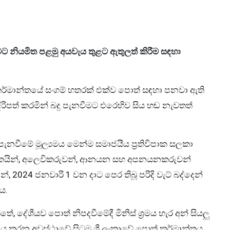
 නියමිත පළමු අයවැය තුළට ඇතුලත් කිරීම සඳහා
කර්මාන්තයේ සංගම් හතරක් එක්ව පොත් සඳහා පනවා ඇති
ිපත් කරමින් බදු පැනවීමට එරෙහිව සිය හඬ නැවතත්
පැනවීමේ මූල්‍යමය මෙන්ම සමාජයීය ප්‍රතිවිපාක සලකා
ේඛකයින්, අලෙවිකරුවන්, ආනයන සහ අපනයනකරුවන්
 2024 ජනවාරි 1 වන දාට පෙර තිබූ පරිදි වැට් බද්දෙන්
ය.
 දේශීයව පොත් නිපදවීමේදී මිනිස් ශ්‍රමය හැර අන් සියලු
ය කරන අවස්ථාවේ සිටම ශ්‍රී ලංකාවේ පොත් කර්මාන්තය