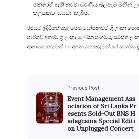
කෙරෙහි ඇති කරන ධරණීය බලපෑම මඟින් උදා
තලයකට ඔසවා තැබීම.
රජයට ඉදිරිපත් කළ මෙම යෝජනවට ශ්‍රී ලංකා පොත
පාර්ශව අතරට ශ්‍රී ලංකා ලේඛක සංගමය, සමස්ත ලංක
ආනයනකරුවන් හා අපනයනකරුවන්ගේ සංගමය ද ඇ
Previous Post
Event Management Ass
ociation of Sri Lanka Pr
esents Sold-Out BNS H
adagesma Special Editi
on Unplugged Concert